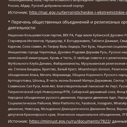
России, Айдар, Русский добровольческий корпус
Источник:
http://nac.gov.ru/terroristicheskie-i-ekstremistskie-
* Перечень общественных объединений и религиозных орг
деятельности:
Национал-большевистская партия, ВЕК РА, Рада земли Кубанской Духовно
Староверов-Инглингов, Нурджулар, К Богодержавию, Таблиги Джамаат, Сви
Карачая, Союз славян, Ат-Такфир Валь-Хиджра, Пит Буль, Национал-социал
Инициатива города Череповца, Духовно-Родовая Держава Русь, Русское н
нелегальной иммиграции, Кровь и Честь, О свободе совести и о религиоз
Футбольного Клуба Динамо, Файзрахманисты, Мусульманская религиозная о
им. Степана Бандеры, Братство, Белый Крест, Misanthropic division, Рели
объединение Атака, Мечеть Мирмамеда, Община Коренного Русского народа
Артподготовка, Штольц, В честь иконы Божией Матери Державная, Сектор 1
Славянских Сил Руси, Алля-Аят, Благотворительный пансионат Ак Умут, Русск
Патриотический клуб-Новокузнецк/РПК, Сибирский державный союз, Фонд б
Народное объединение русского движения, Народное движение Адат, Народ
Социалистических Районов, Meta Platforms Inc, Facebook, Instagram, Wha
движение, Невоград, Молодежное Демократическое Движение Весна, Верхов
депутатов Красноярского края, Этническое национальное объединение, ЛГ
Источник:
https://minjust.gov.ru/ru/documents/7822/
данные