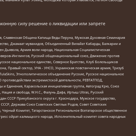
аконную силу решение о ликвидации или запрете
ья, Славянская Община Капища Веды Перуна, Мужская Духовная Семинария
щество, Джамаат мувахидов, Объединенный Вилайат Кабарды, Балкарии и
ден Дьявола, Армия воли народа, Национальная Социалистическая
роверов-Инглингов, Русский общенациональный союз, Движение против
усское национальное единство, Северное Братство, Клуб Болельщиков
а, Правый сектор, УНА - УНСО, Украинская повстанческая армия, Тризуб
 TulaSkins, Этнополитическое объединение Русские, Русское национальное
О противодействии экстремистской деятельности, РЕВТАТПОД,
ы и Единения, Каракольская инициативная группа, Автоград Крю, Союз
 Нация и свобода, W.H.С., Фалунь Дафа, Иртыш Ultras, Русский
ан СССР Прикубанского округа г. Краснодара, Мужское государство,
СССР, Держава Союз Советских Светлых Родов, Совет Советских
в, Черный Комитет, Татарстанское Региональное Всетатарское общественное
гресс ойрат-калмыцкого народа, Исполнительный комитет совета народных