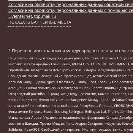
Согласие на обработку персональных данных обратной свя
Согласие на обработку персональных данных с помощью се
LiveInternet, top.mail.ru
ПОКАЗАТЬ БАННЕРНЫЕ МЕСТА
* Перечень иностранных и международных неправительств
Национальный фонд в поддержку демократии, Институт Открытое Общество
Институт Международных Отношений, MEDIA DEVELOPMENT INVESTMENT FUND,
Европейская Платформа за Демократические Выборы, Международный цент
Свободная Россия, Всемирный конгресс украинцев, Атлантический совет, Ч
органов, Фалунь Дафа, Друзья Фалуньгун, Фалуньгун, Коалиция по рассле
Ассоциация школ политических исследований при Совете Европы, Центр ли
Оксфордский российский фонд, Фонд Будущее России, Компания свободы ин
Новое Поколение, Духовное Учебное Заведение Международный Библейский
организаций по наблюдению за выборами, Республика Польша, СВОБОДНЫЙ
Фонд имени Генриха Бёлля, Stichting Bellingcat, Bellingcat Ltd, The Inside
Макдональда-Лорье, Украинская национальная федерация Канады, Декабрис
комитет в Швеции, Проект Медуза, Фонд Андрея Сахарова, Форум свободной 
Solidarus, КрымSOS, Свободный университет, Институт государственного у