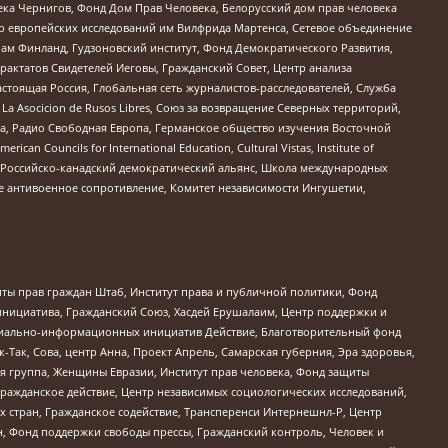
ека Чернигов, Фонд Дом Прав Человека, Белорусский дом прав человека
нтр европейских исследований им Вилфрида Мартенса, Сетевое объединение
Чам Финланд, Гудзоновский институт, Фонд Демократического Развития,
актатов Свидетелей Иеговы, Гражданский Совет, Центр анализа
астоящая Россия, Глобальная сеть журналистов-расследователей, Служба
a Asocicion de Rusos Libres, Союз за возвращение Северных территорий,
еста, Радио Свободная Европа, Германское общество изучения Восточной
ouncils for International Education, Cultural Vistas, Institute of
, Российско-канадский демократический альянс, Школа международных
е антивоенное сопротивление, Комитет независимости Ингушетии,
ты прав граждан Штаб, Институт права и публичной политики, Фонд
инициатива, Гражданский Союз, Хасдей Ерушалаим, Центр поддержки и
социально-информационных инициатив Действие, Благотворительный фонд
Так, Сова, центр Анна, Проект Апрель, Самарская губерния, Эра здоровья,
я группа, Женщины Евразии, Институт прав человека, Фонд защиты
Гражданское действие, Центр независимых социологических исследований,
стран, Гражданское содействие, Трансперенси Интернешнл-Р, Центр
н, Фонд поддержки свободы прессы, Гражданский контроль, Человек и