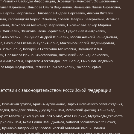
тут Развития Свободы Информации, Экозащита!-Женсовет, Общественный
й Павел Юрьевич, Шнырова Ольга Вадимовна, Чанышева Лилия Айратовна,
ин Сергей Георгиевич, Пивоваров Андрей Сергеевич, Аверин Виталий
вич, Каргалицкий Борис Юльевич, Созаев Валерий Валерьевич, Исламов
льевич, Верховский Александр Маркович, Пислакова-Паркер Марина
н Збигневич, Жемкова Елена Борисовна, Гудков Лев Дмитриевич,
й Алексеевич, Блинушов Андрей Юрьевич, Мосин Алексей Геннадьевич,
а, Баженова Светлана Куприяновна, Максимов Сергей Владимирович,
а Залмановна, Кокорина Екатерина Алексеевна, Шуманов Илья
ч, Протасова Ирина Вячеславовна, Литинский Леонид Борисович,
а Дмитриевна, Королева Александра Евгеньевна, Смирнов Владимир
ова Мара Федоровна, Резник Генри Маркович, Захаров Герман
етствии с законодательством Российской Федерации
 Исламская группа, Братья-мусульмане, Партия исламского освобождения,
едия, Дом двух святых, Джунд аш-Шам, Исламский джихад, Аль-Каида,
жр от Аллаха Субхану уа Тагьаля SHAM, АУМ Синрике, Муджахеды джамаата
рир аш-Шам, Ахлю Сунна Валь Джамаа, National Socialism/White Power,
рг, Крымско-татарский добровольческий батальон имени Номана
оев, Маньяки Культ Убийц, Молодёжь Которая Улыбается, Легион Свобода