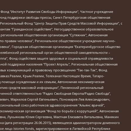
евосточное общественное движение "Маяк", Санкт-Петербургская ЛГБТ-инициативная группа "Выход", Инициативная группа ЛГБТ+ "Реверс", Алексеев Андрей Викторович, Бекбулатова Таисия Львовна, Беляев Иван Михайлович, Владыкина Елена Сергеевна, Гельман Марат Александрович, Никульшина Вероника Юрьевна, Толоконникова Надежда Андреевна, Шендерович Виктор Анатольевич, Общество с ограниченной ответственностью "Данное сообщение", Общество с ограниченной ответственностью Издательский дом "Новая глава", Айнбиндер Александра Александровна, Московский комьюнити-центр для ЛГБТ+инициатив, Благотворительный фонд развития филантропии, Deutsche Welle (Германия, Kurt-Schumacher-Strasse 3, 53113 Bonn), Борзунова Мария Михайловна, Воробьев Виктор Викторович, Голубева Анна Львовна, Константинова Алла Михайловна, Малкова Ирина Владимировна, Мурадов Мурад Абдулгалимович, Осетинская Елизавета Николаевна, Понасенков Евгений Николаевич, Ганапольский Матвей Юрьевич, Киселев Евгений Алексеевич, Борухович Ирина Григорьевна, Дремин Иван Тимофеевич, Дубровский Дмитрий Викторович, Красноярская региональная общественная организация поддержки и развития альтернативных образовательных технологий и межкультурных коммуникаций "ИНТЕРРА", Маяковская Екатерина Алексеевна, Фейгин Марк Захарович, Филимонов Андрей Викторович, Дзугкоева Регина Николаевна, Доброхотов Роман Александрович, Дудь Юрий Александрович, Елкин Сергей Владимирович, Кругликов Кирилл Игоревич, Сабунаева Мария Леонидовна, Семенов Алексей Владимирович, Шаинян Карен Багратович, Шульман Екатерина Михайловна, Асафьев Артур Валерьевич, Вахштайн Виктор Семенович, Венедиктов Алексей Алексеевич, Лушникова Екатерина Евгеньевна, Волков Леонид Михайлович, Невзоров Александр Глебович, Пархоменко Сергей Борисович, Сироткин Ярослав Николаевич, Кара-Мурза Владимир Владимирович, Баранова Наталья Владимировна, Гозман Леонид Яковлевич, Кагарлицкий Борис Юльевич, Климарев Михаил Валерьевич, Милов Владимир Станиславович, Автономная некоммерческая организация Краснодарский центр современного искусства "Типография", Моргенштерн Алишер Тагирович, Соболь Любовь Эдуардовна, Общество с ограниченной ответственностью "ЛИЗА НОРМ", Каспаров Гарри Кимович, Ходорковский Михаил Борисович, Общество с ограниченной ответственностью "Апрельские тезисы", Данилович Ирина Брониславовна, Кашин Олег Владимирович, Петров Николай Владимирович, Пивоваров Алексей Владимирович, Соколов Михаил Владимирович, Цветкова Юлия Владимировна, Чичваркин Евгений Александрович, Комитет против пыток/Команда против пыток, Общество с ограниченной ответственностью "Первый научный", Общество с ограниченной ответственностью "Вертолет и ко", Белоцерковская Вероника Борисовна, Кац Максим Евгеньевич, Лазарева Татьяна Юрьевна, Шаведдинов Руслан Табризович, Яшин Илья Валерьевич, Общество с ограниченной ответственностью "Иноагент ААВ", Алешковский Дмитрий Петрович, Альбац Евгения Марковна, Быков Дмитрий Львович, Галямина Юлия Евгеньевна, Лойко Сергей Леонидович, Мартынов Кирилл Константинович, Медведев Сергей Александрович, Крашенинников Федор Геннадиевич, Гордеева Катерина Вл