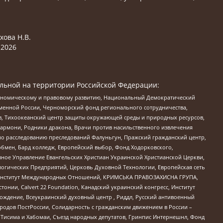
хова Н.В.
2026
льной на территории Российской Федерации:
кономическому и правовому развитию, Национальный Демократический
менной России, Черноморский фонд регионального сотрудничества,
, Тихоокеанский центр защиты окружающей среды и природных ресурсов,
 Хармони, Родники дракона, Врачи против насильственного извлечения
по расследованию преследований Фалуньгун, Пражский гражданский центр,
бмен, Бард колледж, Европейский выбор, Фонд Ходорковского,
ное Управление Евангельских Христиан Украинской Христианской Церкви,
огических Предприятий, Церковь Духовной Технологии, Европейская сеть
ий Институт Международных Отношений, КРИМСЬКА ПРАВОЗАХИСНА ГРУПА,
стонии, Calvert 22 Foundation, Канадский украинский конгресс, Институт
ждение, Всеукраинский духовный центр , Риддл, Русский антивоенный
ародов ПостРоссии, Солидарность с гражданским движением в России –
в Тисима и Хабомаи, Съезд народных депутатов, Гринпис Интернешнл, Фонд