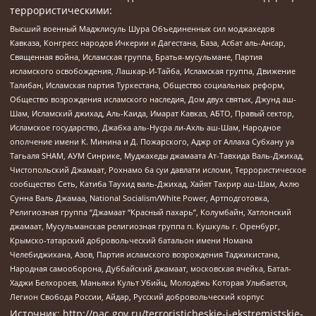
террористическими:
Высший военный Маджлисуль Шура Объединенных сил моджахедов
Кавказа, Конгресс народов Ичкерии и Дагестана, База, Асбат аль-Ансар,
Священная война, Исламская группа, Братья-мусульмане, Партия
исламского освобождения, Лашкар-И-Тайба, Исламская группа, Движение
Талибан, Исламская партия Туркестана, Общество социальных реформ,
Общество возрождения исламского наследия, Дом двух святых, Джунд аш-
Шам, Исламский джихад, Аль-Каида, Имарат Кавказ, АБТО, Правый сектор,
Исламское государство, Джабха аль-Нусра ли-Ахль аш-Шам, Народное
ополчение имени К. Минина и Д. Пожарского, Аджр от Аллаха Субхану уа
Тагьаля SHAM, АУМ Синрике, Муджахеды джамаата Ат-Тавхида Валь-Джихад,
Чистопольский Джамаат, Рохнамо ба суи давлати исломи, Террористическое
сообщество Сеть, Катиба Таухид валь-Джихад, Хайят Тахрир аш-Шам, Ахлю
Сунна Валь Джамаа, National Socialism/White Power, Артподготовка,
Религиозная группа “Джамаат “Красный пахарь”, Колумбайн, Хатлонский
джамаат, Мусульманская религиозная группа п. Кушкуль г. Оренбург,
Крымско-татарский добровольческий батальон имени Номана
Челебиджихана, Азов, Партия исламского возрождения Таджикистана,
Народная самооборона, Дуббайский джамаат, московская ячейка, Батал-
Хаджи Белхороев, Маньяки Культ Убийц, Молодёжь Которая Улыбается,
Легион Свобода России, Айдар, Русский добровольческий корпус
Источник:
http://nac.gov.ru/terroristicheskie-i-ekstremistskie-