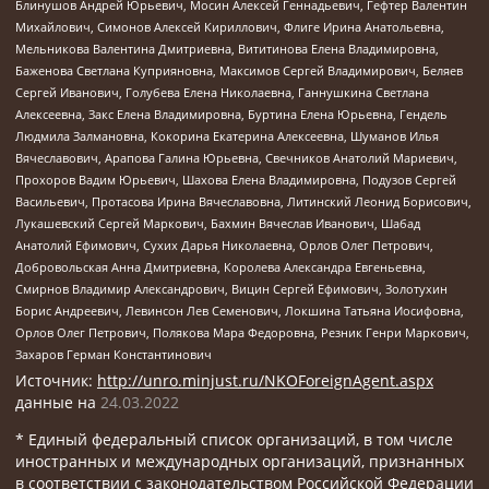
Блинушов Андрей Юрьевич, Мосин Алексей Геннадьевич, Гефтер Валентин
Михайлович, Симонов Алексей Кириллович, Флиге Ирина Анатольевна,
Мельникова Валентина Дмитриевна, Вититинова Елена Владимировна,
Баженова Светлана Куприяновна, Максимов Сергей Владимирович, Беляев
Сергей Иванович, Голубева Елена Николаевна, Ганнушкина Светлана
Алексеевна, Закс Елена Владимировна, Буртина Елена Юрьевна, Гендель
Людмила Залмановна, Кокорина Екатерина Алексеевна, Шуманов Илья
Вячеславович, Арапова Галина Юрьевна, Свечников Анатолий Мариевич,
Прохоров Вадим Юрьевич, Шахова Елена Владимировна, Подузов Сергей
Васильевич, Протасова Ирина Вячеславовна, Литинский Леонид Борисович,
Лукашевский Сергей Маркович, Бахмин Вячеслав Иванович, Шабад
Анатолий Ефимович, Сухих Дарья Николаевна, Орлов Олег Петрович,
Добровольская Анна Дмитриевна, Королева Александра Евгеньевна,
Смирнов Владимир Александрович, Вицин Сергей Ефимович, Золотухин
Борис Андреевич, Левинсон Лев Семенович, Локшина Татьяна Иосифовна,
Орлов Олег Петрович, Полякова Мара Федоровна, Резник Генри Маркович,
Захаров Герман Константинович
Источник:
http://unro.minjust.ru/NKOForeignAgent.aspx
данные на
24.03.2022
* Единый федеральный список организаций, в том числе
иностранных и международных организаций, признанных
в соответствии с законодательством Российской Федерации