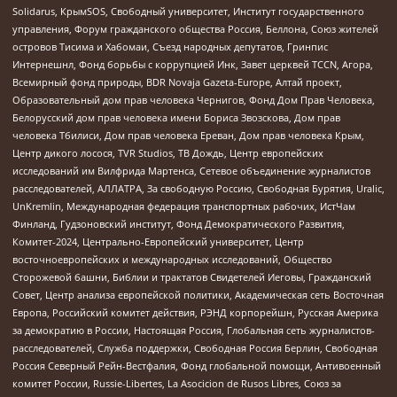
Solidarus, КрымSOS, Свободный университет, Институт государственного
управления, Форум гражданского общества Россия, Беллона, Союз жителей
островов Тисима и Хабомаи, Съезд народных депутатов, Гринпис
Интернешнл, Фонд борьбы с коррупцией Инк, Завет церквей TCCN, Агора,
Всемирный фонд природы, BDR Novaja Gazeta-Europe, Алтай проект,
Образовательный дом прав человека Чернигов, Фонд Дом Прав Человека,
Белорусский дом прав человека имени Бориса Звозскова, Дом прав
человека Тбилиси, Дом прав человека Ереван, Дом прав человека Крым,
Центр дикого лосося, TVR Studios, ТВ Дождь, Центр европейских
исследований им Вилфрида Мартенса, Сетевое объединение журналистов
расследователей, АЛЛАТРА, За свободную Россию, Свободная Бурятия, Uralic,
UnKremlin, Международная федерация транспортных рабочих, ИстЧам
Финланд, Гудзоновский институт, Фонд Демократического Развития,
Комитет-2024, Центрально-Европейский университет, Центр
восточноевропейских и международных исследований, Общество
Сторожевой башни, Библии и трактатов Свидетелей Иеговы, Гражданский
Совет, Центр анализа европейской политики, Академическая сеть Восточная
Европа, Российский комитет действия, РЭНД корпорейшн, Русская Америка
за демократию в России, Настоящая Россия, Глобальная сеть журналистов-
расследователей, Служба поддержки, Свободная Россия Берлин, Свободная
Россия Северный Рейн-Вестфалия, Фонд глобальной помощи, Антивоенный
комитет России, Russie-Libertes, La Asocicion de Rusos Libres, Союз за