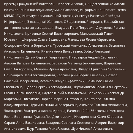
прессы, Гражданский контроль, Человек и Закон, Общественная комиссия
по сохранению наследия академика Сахарова, Информационное агентство
МЕМО. РУ, Институт региональной прессы, Институт Развития Свободы
Информации, Экозащита!-Женсовет, Общественный вердикт, Евразийская
антимонопольная ассоциация, Бедушев Петр Петрович, Дзугкоева Регина
Николаевна, Кривенко Сергей Владимирович, Милославский Павел
Юрьевич, Шнырова Ольга Вадимовна, Чанышева Лилия Айратовна,
Сидорович Ольга Борисовна, Туровский Александр Алексеевич, Васильева
Анастасия Евгеньевна, Ривина Анна Валерьевна, Бойко Анатолий
Николаевич, Дугин Сергей Георгиевич, Пивоваров Андрей Сергеевич,
Аверин Виталий Евгеньевич, Барахоев Магомед Бекханович, Шарипков
Олег Викторович, Мошель Ирина Ароновна, Шведов Григорий Сергеевич,
Пономарев Лев Александрович, Каргалицкий Борис Юльевич, Созаев
Валерий Валерьевич, Исламов Тимур Рифгатович, Романова Ольга
Евгеньевна, Щаров Сергей Алексадрович, Цирульников Борис Альбертович,
Гасан Ольга Павловна, Паутов Юрий Анатольевич, Верховский Александр
Маркович, Пислакова-Паркер Марина Петровна, Кочеткова Татьяна
Владимировна, Чуркина Наталья Валерьевна, Акимова Татьяна Николаевна,
Золотарева Екатерина Александровна, Рачинский Ян Збигневич, Жемкова
Елена Борисовна, Гудков Лев Дмитриевич, Илларионова Юлия Юрьевна,
Саранг Анна Васильевна, Захарова Светлана Сергеевна, Аверин Владимир
Анатольевич, Щур Татьяна Михайловна, Щур Николай Алексеевич,