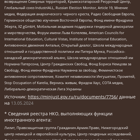
возвращение Северных территорий, Крымскотатарский Ресурсный Центр,
Глобальный союз IndustriALL, Russian Election Monitor, Article 19, Мнение
медиа, Федерация анархического черного креста, Радио Свободная Европа,
Германское общество изучения Восточной Европы, Фонд имени Фридриха
Эберта, XZ gGmbH, Мобильная академия поддержки гендерной демократии
и миротворчества, Форум имени Льва Копелева, American Councils for
International Education, Cultural Vistas, Institute of International Education,
Антивоенное движение Антальи, Открытый диалог, Школа международных
отношений и государственной политики им Питера Мунка, Российско-
канадский демократический альянс, Школа международных отношений им
Нормана Патерсона, Центр Гражданских Свобод, Фонд Бориса Немцова за
Свободу, Фонд имени Фридриха Науманна за свободу, Феминистское
антивоенное сопротивление, Комитет независимости Ингушетии, Прометей,
Stop Occupation of Karelia, Вернись живым, Фридом Хаус, СОТА медиа,
Либерально-демократическая Лига Украины
Источник:
https://minjust.gov.ru/ru/documents/7756/
данные
на
13.05.2024
* Сведения реестра НКО, выполняющих функции
иностранного агента:
Лилит, Правозащитная группа Гражданин.Армия.Право, Нижегородский
центр немецкой и европейской культуры, Центр гендерных исследований,