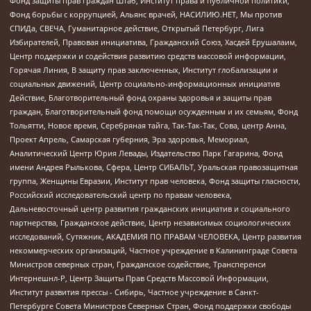
Фонд защиты прав граждан Штаб, Институт права и публичной политики,
Фонд борьбы с коррупцией, Альянс врачей, НАСИЛИЮ.НЕТ, Мы против
СПИДа, СВЕЧА, Гуманитарное действие, Открытый Петербург, Лига
Избирателей, Правовая инициатива, Гражданский Союз, Хасдей Ерушалаим,
Центр поддержки и содействия развитию средств массовой информации,
Горячая Линия, В защиту прав заключенных, Институт глобализации и
социальных движений, Центр социально-информационных инициатив
Действие, Благотворительный фонд охраны здоровья и защиты прав
граждан, Благотворительный фонд помощи осужденным и их семьям, Фонд
Тольятти, Новое время, Серебряная тайга, Так-Так-Так, Сова, центр Анна,
Проект Апрель, Самарская губерния, Эра здоровья, Мемориал,
Аналитический Центр Юрия Левады, Издательство Парк Гагарина, Фонд
имени Андрея Рылькова, Сфера, Центр СИБАЛЬТ, Уральская правозащитная
группа, Женщины Евразии, Институт прав человека, Фонд защиты гласности,
Российский исследовательский центр по правам человека,
Дальневосточный центр развития гражданских инициатив и социального
партнерства, Гражданское действие, Центр независимых социологических
исследований, Сутяжник, АКАДЕМИЯ ПО ПРАВАМ ЧЕЛОВЕКА, Центр развития
некоммерческих организаций, Частное учреждение в Калининграде Совета
Министров северных стран, Гражданское содействие, Трансперенси
Интернешнл-Р, Центр Защиты Прав Средств Массовой Информации,
Институт развития прессы - Сибирь, Частное учреждение в Санкт-
Петербурге Совета Министров Северных Стран, Фонд поддержки свободы