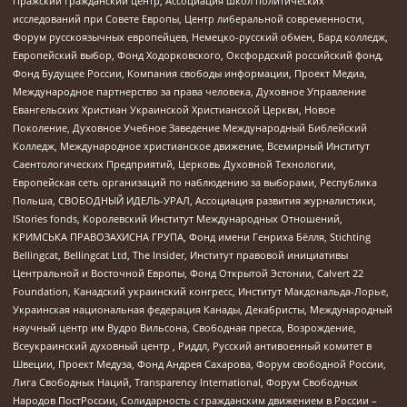
Пражский гражданский центр, Ассоциация школ политических
исследований при Совете Европы, Центр либеральной современности,
Форум русскоязычных европейцев, Немецко-русский обмен, Бард колледж,
Европейский выбор, Фонд Ходорковского, Оксфордский российский фонд,
Фонд Будущее России, Компания свободы информации, Проект Медиа,
Международное партнерство за права человека, Духовное Управление
Евангельских Христиан Украинской Христианской Церкви, Новое
Поколение, Духовное Учебное Заведение Международный Библейский
Колледж, Международное христианское движение, Всемирный Институт
Саентологических Предприятий, Церковь Духовной Технологии,
Европейская сеть организаций по наблюдению за выборами, Республика
Польша, СВОБОДНЫЙ ИДЕЛЬ-УРАЛ, Ассоциация развития журналистики,
IStories fonds, Королевский Институт Международных Отношений,
КРИМСЬКА ПРАВОЗАХИСНА ГРУПА, Фонд имени Генриха Бёлля, Stichting
Bellingcat, Bellingcat Ltd, The Insider, Институт правовой инициативы
Центральной и Восточной Европы, Фонд Открытой Эстонии, Calvert 22
Foundation, Канадский украинский конгресс, Институт Макдональда-Лорье,
Украинская национальная федерация Канады, Декабристы, Международный
научный центр им Вудро Вильсона, Свободная пресса, Возрождение,
Всеукраинский духовный центр , Риддл, Русский антивоенный комитет в
Швеции, Проект Медуза, Фонд Андрея Сахарова, Форум свободной России,
Лига Свободных Наций, Transparеncy International, Форум Свободных
Народов ПостРоссии, Солидарность с гражданским движением в России –