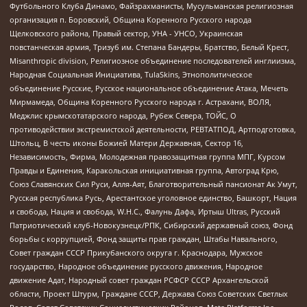
Футбольного Клуба Динамо, Файзрахманисты, Мусульманская религиозная
организация п. Боровский, Община Коренного Русского народа
Щелковского района, Правый сектор, УНА - УНСО, Украинская
повстанческая армия, Тризуб им. Степана Бандеры, Братство, Белый Крест,
Misanthropic division, Религиозное объединение последователей инглиизма,
Народная Социальная Инициатива, TulaSkins, Этнополитическое
объединение Русские, Русское национальное объединение Атака, Мечеть
Мирмамеда, Община Коренного Русского народа г. Астрахани, ВОЛЯ,
Меджлис крымскотатарского народа, Рубеж Севера, ТОЙС, О
противодействии экстремистской деятельности, РЕВТАТПОД, Артподготовка,
Штольц, В честь иконы Божией Матери Державная, Сектор 16,
Независимость, Фирма, Молодежная правозащитная группа МПГ, Курсом
Правды и Единения, Каракольская инициативная группа, Автоград Крю,
Союз Славянских Сил Руси, Алля-Аят, Благотворительный пансионат Ак Умут,
Русская республика Русь, Арестантское уголовное единство, Башкорт, Нация
и свобода, Нация и свобода, W.H.С., Фалунь Дафа, Иртыш Ultras, Русский
Патриотический клуб-Новокузнецк/РПК, Сибирский державный союз, Фонд
борьбы с коррупцией, Фонд защиты прав граждан, Штабы Навального,
Совет граждан СССР Прикубанского округа г. Краснодара, Мужское
государство, Народное объединение русского движения, Народное
движение Адат, Народный совет граждан РСФСР СССР Архангельской
области, Проект Штурм, Граждане СССР, Держава Союз Советских Светлых