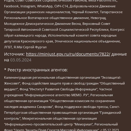
Родов, Совет Советских Социалистических Районов, Meta Platforms Inc,
Facebook, Instagram, WhatsApp, СИЧ-С14, Добровольческое Движение
Организации украинских националистов, Черный Комитет, Татарстанское
Региональное Всетатарское общественное движение, Невоград,
Молодежное Демократическое Движение Весна, Верховный Совет
Татарской Автономной Советской Социалистической Республики, Конгресс
ойрат-калмыцкого народа, Исполнительный комитет совета народных
депутатов Красноярского края, Этническое национальное объединение,
ЛГБТ, Я.МЫ Сергей Фургал
Источник:
https://minjust.gov.ru/ru/documents/7822/
данные
на
03.05.2024
* Реестр иностранных агентов:
Калининградская региональная общественная организация "Экозащита!-Женсовет", Фонд содействия защите прав и свобод граждан "Общественный вердикт", Фонд "Институт Развития Свободы Информации", Частное учреждение "Информационное агентство МЕМО. РУ", Региональная общественная организация "Общественная комиссия по сохранению наследия академика Сахарова", Фонд поддержки свободы прессы, Санкт-Петербургская общественная правозащитная организация "Гражданский контроль", Межрегиональная общественная организация "Информационно-просветительский центр "Мемориал", Региональный Фонд "Центр Защиты Прав Средств Массовой Информации", с 05.12.2023 Фонд "Центр Защиты Прав Средств массовой информации", Региональная общественная благотворительная организация помощи беженцам и мигрантам "Гражданское содействие", Негосударственное образовательное учреждение дополнительного профессионального образования (повышение квалификации) специалистов "АКАДЕМИЯ ПО ПРАВАМ ЧЕЛОВЕКА", Свердловская региональная общественная организация "Сутяжник", Автономная некоммерческая организация "Центр независимых социологических исследований", Союз общественных объединений "Российский исследовательский центр по правам человека", Региональное общественное учреждение научно-информационный центр "МЕМОРИАЛ", Некоммерческая организация "Фонд защиты гласности", Автономная некоммерческая организация "Институт прав человека", Городская общественная организация "Екатеринбургское общество "МЕМОРИАЛ", Городская общественная организация "Рязанское историко-просветительское и правозащитное общество "Мемориал" (Рязанский Мемориал), Челябинский региональный орган общественной самодеятельности – женское общественное объединение "Женщины Евразии", Челябинский региональный орган общественной самодеятельности "Уральская правозащитная группа", Фонд содействия защите здоровья и социальной справедливости имени Андрея Рылькова, Автономная Некоммерческая Организация "Аналитический Центр Юрия Левады", Автономная некоммерческая организация социальной поддержки населения "Проект Апрель", Региональная общественная организация помощи женщинам и детям, находящимся в кризисной ситуации "Информационно-методический центр "Анна", Фонд содействия развитию массовых коммуникаций и правовому просвещению "Так-так-Так", Фонд содействия устойчивому развитию "Серебряная тайга", Свердловский региональный общественный фонд социальных проектов "Новое время", "Idel.Реалии", Кавказ.Реалии, Крым.Реалии, Телеканал Настоящее Время, Татаро-башкирская служба Радио Свобода (Azatliq Radiosi), Радио Свободная Европа/Радио Свобода (PCE/PC), "Сибирь.Реалии", "Фактограф", Благотворительный фонд помощи осужденным и их семьям, Автономная некоммерческая организация "Институт глобализации и социальных движений", Фонд "В защиту прав заключенных", Частное учреждение "Центр поддержки и содействия развитию средств массовой информации", Пензенский региональный общественный благотворительный фонд "Гражданский союз", "Север.Реалии", Некоммерческая организация Фонд "Правовая инициатива", Общество с ограниченной ответственностью "Радио Свободная Европа/Радио Свобода", Чешское информационное агентство "MEDIUM-ORIENT", Красноярская региональная общественная организация "Мы против СПИДа", Камалягин Денис Николаевич, Маркелов Сергей Евгеньевич, Пономарев Лев Александрович, Савицкая Людмила Алексеевна, Автономная некоммерческая организация "Центр по работе с проблемой насилия "НАСИЛИЮ.НЕТ", Межрегиональный профессиональный союз работников здравоохранения "Альянс врачей", Юридическое лицо, зарегистрированное в Латвийской Республике, SIA "Medusa Project" (регистрационный номер 40103797863, дата регистрации 10.06.2014), Некоммерческая организация "Фонд по борьбе с коррупцией", Автономная некоммерческая организация "Институт права и публичной политики", Баданин Роман Сергеевич, Гликин Максим Александрович, Железнова Мария Михайловна, Лукьянова Юлия Сергеевна, Маетная Елизавета Витальевна, Маняхин Петр Борисович, Чуракова Ольга Владимировна, Ярош Юлия Петровна, Юридическое лицо "The Insider SIA", зарегистрированное в Риге, Латвийская Республика (дата регистрации 26.06.2015), являющееся администратором доменного имени интернет-издания "The Insider SIA", https://theins.ru, Постернак Алексей Евгеньевич, Рубин Михаил Аркадьевич, Анин Роман Александрович, Юридическое лицо Istories fonds, зарегистрированное в Латвийской Республике (регистрационный номер 50008295751, дата регистрации 24.02.2020), Великовский Дмитрий Александрович, Долинина Ирина Николаевна, Мароховская Алеся Алексеевна, Шлейнов Роман Юрьевич, Шмагун Олеся Валентиновна, Общество с ограниченной ответственностью "Альтаир 2021", Общество с ограниченной ответственностью "Вега 2021", Общество с ограниченной ответственностью "Главный редактор 2021", Общество с ограниченной ответственностью "Ромашки монолит", Важенков Артем Валерьевич, Ивановская областная общественная организация "Центр гендерных исследований", Гурман Юрий Альбертович, Медиапроект "ОВД-Инфо", Егоров Владимир Владимирович, Жилинский Владимир Александрович, Общество с ограниченной ответственностью "ЗП", Иванова София Юрьевна, Карезина Инна Павловна, Кильтау Екатерина Викторовна, Петров Алексей Викторович, Пискунов Сергей Евгеньевич, Смирнов Сергей Сергеевич, Тихонов Михаил Сергеевич, Общество с ограниченной ответственностью "ЖУРНАЛИСТ-ИНОСТРАННЫЙ АГЕНТ", Арапова Галина Юрьевна, Вольтская Татьяна Анатольевна, Американская компания "Mason G.E.S. Anonymous Foundation" (США), являющаяся владельцем интернет-издания https://mnews.world/, Компания "Stichting Bellingcat", зарегистрированная в Нидерландах (дата регистрации 11.07.2018), Захаров Андрей Вячеславович, Клепиковская Екатерина Дмитриевна, Общество с ограниченной ответственностью "МЕМО", Перл Роман Александрович, Симонов Евгений Алексеевич, Соловьева Елена Анатольевна, Сотников Даниил Владимирович, Сурначева Елизавета Дмитриевна, Автономная некоммерческая организация по защите прав человека и информированию населения "Якутия – Наше Мнение", Общество с ограниченной ответственностью "Москоу диджитал медиа", с 26.01.2023 Общество с ограниченной ответственностью "Чайка Белые сады", Ветошкина Валерия Валерьевна, Заговора Максим Александрович, Межрегиональное общественное движение "Российская ЛГБТ - сеть", Оленичев Максим Владимирович, Павлов Иван Юрьевич, Скворцова Елена Сергеевна, Общество с ограниченной ответственностью "Как бы инагент", Кочетков Игорь Викторович, Общество с ограниченной ответственностью "Честные выборы", Еланчик Олег Александрович, Общество с ограниченной ответственностью "Нобелевский призыв", Гималова Регина Эмилевна, Григорьев Андрей Валерьевич, Григорьева Алина Александровна, Ассоциация по содействию защите прав призывников, альтернативнослужащих и военнослужащих "Правозащитная группа "Гражданин.Армия.Право", Хисамова Регина Фаритовна, Автономная некоммерческая организация по реализации социально-правовых программ "Лилит", Дальневосточное общественное движение "Маяк", Санкт-Петербургская ЛГБТ-инициативная группа "Выход", Инициативная группа ЛГБТ+ "Реверс", Алексеев Андрей Викторович, Бекбулатова Таисия Львовна, Беляев Иван Михайлович, Владыкина Елена Сергеевна, Гельман Марат Александрович, Никульшина Вероника Юрьевна, Толоконникова Надежда Андреевна, Шендерович Виктор Анатольевич, Общество с ограниченной ответственностью "Данное сообщение", Общество с ограниченной ответственностью Издательский дом "Новая глава", Айнбиндер Александра Александровна, Московский комьюнити-центр для ЛГБТ+инициатив, Благотворительный фонд развития филантропии, Deutsche Welle (Германия, Kurt-Schumacher-Strasse 3, 53113 Bonn), Борзунова Мария Михайловна, Воробьев Виктор Викторович, Голубева Анна Львовна, Константинова Алла Михайловна, Малкова Ирина Владимировна, Мурадов Мурад Абдулгалимович, Осетинская Елизавета Николаевна, Понасенков Евгений Николаевич, Ганапольский Матвей Юрьевич, Киселев Евгений Алексеевич, Борухович Ирина Григорьевна, Дремин Иван Тимофеевич, Дубровский Дмитрий Викторович, Красноярская региональная общественная организация поддержки и развития альтернативных образовательных технологий и межкультурных коммуникаций "ИНТЕРРА", Маяковская Екатерина Алексеевна, Фейгин Марк Захарович, Филимонов Андрей Викторович, Дзугкоева Регина Николаевна, Доброхотов Роман Александрович, Дудь Юрий Александрович, Елкин Сергей Владимирович, Кругликов Кирилл Игоревич, Сабунаева Мария Леонидовна, Семенов Алексей Владимирович, Шаинян Карен Багратович, Шульман Екатерина Михайловна, Асафьев Артур Валерьевич, Вахштайн Виктор Семенович, Венедиктов Алексей Алексеевич, Лушникова Екатерина Евгеньевна, Волков Леонид Михайлович, Невзоров Александр Глебович, Пархоменко Сергей Борисович, Сироткин Ярослав Николаевич, Кара-Мурза Владимир Владимирович, Баранова Наталья Владимировна, Гозман Леонид Яковлевич, Кагарлицкий Борис Юльевич, Климарев Михаил Валерьевич, Милов Владимир Станиславович, Автономная некоммерческая организация Краснодарский центр современного искусства "Типография", Моргенштерн Алишер Тагирович, Соболь Любовь Эдуардовна, Общество с ограниченной ответственностью "ЛИЗА НОРМ", Каспаров Гарри Кимович, Ходорковский Михаил Борисович, Общество с ограниченной ответственностью "Апрельские тезисы", Данилович Ирина Брониславовна, Кашин Олег Владимирович, Петров Николай Владимирович, Пивоваров Алексей Владимирович, Соколов Михаил Владимирович, Цветкова Юлия Владимировна, Чичваркин Евгений Александрович, Комитет против пыток/Команда против пыток, Общество с ограниченной ответственностью "Первый научный", Общество с ограниченной ответственностью "Вертолет и ко", Белоцерковская Вероника Борисовна, Кац Максим Евгеньевич, Лазарева Татьяна Юрьевна, Шаведдинов Руслан Табризович, Яшин Илья Валерьевич, Общество с ограниченной ответственностью "Иноагент ААВ", Алешковский Дмитрий Петрович, Альбац Евгения Марковна, Быков Дмитрий Львович, Галямина Юлия Евгеньевна, Лойко Сергей Леонидович, Мартынов Кирилл Константинович, Медведев Сергей Александрович, Крашенинников Федор Геннадиевич, Гордеева Катерина Вл