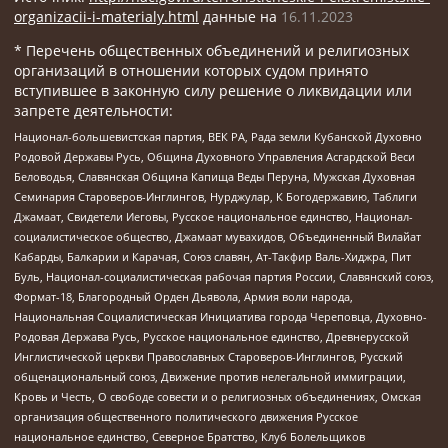
organizacii-i-materialy.html
данные на
16.11.2023
* Перечень общественных объединений и религиозных
организаций в отношении которых судом принято
вступившее в законную силу решение о ликвидации или
запрете деятельности:
Национал-большевистская партия, ВЕК РА, Рада земли Кубанской Духовно
Родовой Державы Русь, Община Духовного Управления Асгардской Веси
Беловодья, Славянская Община Капища Веды Перуна, Мужская Духовная
Семинария Староверов-Инглингов, Нурджулар, К Богодержавию, Таблиги
Джамаат, Свидетели Иеговы, Русское национальное единство, Национал-
социалистическое общество, Джамаат мувахидов, Объединенный Вилайат
Кабарды, Балкарии и Карачая, Союз славян, Ат-Такфир Валь-Хиджра, Пит
Буль, Национал-социалистическая рабочая партия России, Славянский союз,
Формат-18, Благородный Орден Дьявола, Армия воли народа,
Национальная Социалистическая Инициатива города Череповца, Духовно-
Родовая Держава Русь, Русское национальное единство, Древнерусской
Инглистической церкви Православных Староверов-Инглингов, Русский
общенациональный союз, Движение против нелегальной иммиграции,
Кровь и Честь, О свободе совести и о религиозных объединениях, Омская
организация общественного политического движения Русское
национальное единство, Северное Братство, Клуб Болельщиков