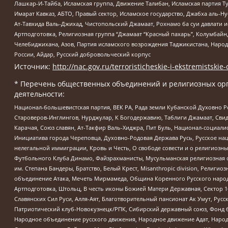
Лашкар-И-Тайба, Исламская группа, Движение Талибан, Исламская партия Т
Имарат Кавказ, АБТО, Правый сектор, Исламское государство, Джабха аль-
Ат-Тавхида Валь-Джихад, Чистопольский Джамаат, Рохнамо ба суи давлати и
Артподготовка, Религиозная группа “Джамаат “Красный пахарь”, Колумбайн
Челебиджихана, Азов, Партия исламского возрождения Таджикистана, Народ
России, Айдар, Русский добровольческий корпус
Источник:
http://nac.gov.ru/terroristicheskie-i-ekstremistskie-
* Перечень общественных объединений и религиозных орг
деятельности:
Национал-большевистская партия, ВЕК РА, Рада земли Кубанской Духовно
Староверов-Инглингов, Нурджулар, К Богодержавию, Таблиги Джамаат, Сви
Карачая, Союз славян, Ат-Такфир Валь-Хиджра, Пит Буль, Национал-социал
Инициатива города Череповца, Духовно-Родовая Держава Русь, Русское н
нелегальной иммиграции, Кровь и Честь, О свободе совести и о религиоз
Футбольного Клуба Динамо, Файзрахманисты, Мусульманская религиозная о
им. Степана Бандеры, Братство, Белый Крест, Misanthropic division, Рели
объединение Атака, Мечеть Мирмамеда, Община Коренного Русского народа
Артподготовка, Штольц, В честь иконы Божией Матери Державная, Сектор 1
Славянских Сил Руси, Алля-Аят, Благотворительный пансионат Ак Умут, Русск
Патриотический клуб-Новокузнецк/РПК, Сибирский державный союз, Фонд б
Народное объединение русского движения, Народное движение Адат, Народ