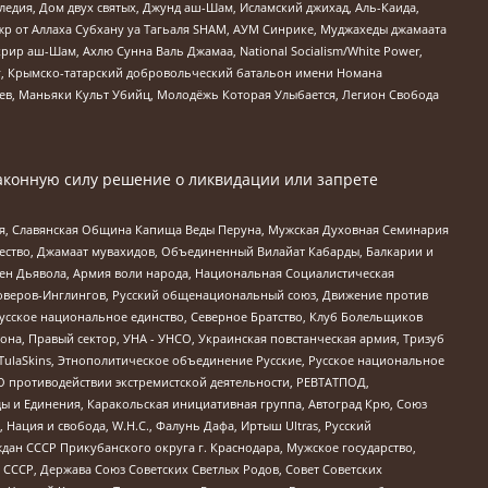
едия, Дом двух святых, Джунд аш-Шам, Исламский джихад, Аль-Каида,
жр от Аллаха Субхану уа Тагьаля SHAM, АУМ Синрике, Муджахеды джамаата
рир аш-Шам, Ахлю Сунна Валь Джамаа, National Socialism/White Power,
рг, Крымско-татарский добровольческий батальон имени Номана
оев, Маньяки Культ Убийц, Молодёжь Которая Улыбается, Легион Свобода
аконную силу решение о ликвидации или запрете
ья, Славянская Община Капища Веды Перуна, Мужская Духовная Семинария
щество, Джамаат мувахидов, Объединенный Вилайат Кабарды, Балкарии и
ден Дьявола, Армия воли народа, Национальная Социалистическая
роверов-Инглингов, Русский общенациональный союз, Движение против
усское национальное единство, Северное Братство, Клуб Болельщиков
а, Правый сектор, УНА - УНСО, Украинская повстанческая армия, Тризуб
 TulaSkins, Этнополитическое объединение Русские, Русское национальное
О противодействии экстремистской деятельности, РЕВТАТПОД,
ы и Единения, Каракольская инициативная группа, Автоград Крю, Союз
 Нация и свобода, W.H.С., Фалунь Дафа, Иртыш Ultras, Русский
ан СССР Прикубанского округа г. Краснодара, Мужское государство,
СССР, Держава Союз Советских Светлых Родов, Совет Советских