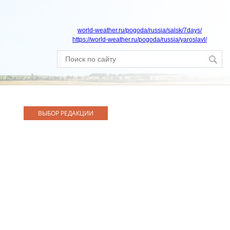
world-weather.ru/pogoda/russia/salsk/7days/
https://world-weather.ru/pogoda/russia/yaroslavl/
ВЫБОР РЕДАКЦИИ