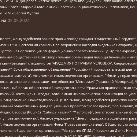
tsApp, СИЧ-С14, Добровольческое Движение Организации украинских националисто
ный Совет Татарской Автономной Советской Социалистической Республики, Кон
БТ, Я.МЫ Сергей Фургал
 на
03.05.2024
мная некоммерческая организация "Центр по работе с проблемой насилия "НАСИЛИЮ.НЕТ", Межрегиональный профессиональный союз работников здравоохранения "Альянс врачей", Юридическое лицо, зарегистрированное в Латвийской Республике, SIA "Medusa Project" (регистрационный номер 40103797863, дата регистрации 10.06.2014), Некоммерческая организация "Фонд по борьбе с коррупцией", Автономная некоммерческая организация "Институт права и публичной политики", Баданин Роман Сергеевич, Гликин Максим Александрович, Железнова Мария Михайловна, Лукьянова Юлия Сергеевна, Маетная Елизавета Витальевна, Маняхин Петр Борисович, Чуракова Ольга Владимировна, Ярош Юлия Петровна, Юридическое лицо "The Insider SIA", зарегистрированное в Риге, Латвийская Республика (дата регистрации 26.06.2015), являющееся администратором доменного имени интернет-издания "The Insider SIA", https://theins.ru, Постернак Алексей Евгеньевич, Рубин Михаил Аркадьевич, Анин Роман Александрович, Юридическое лицо Istories fonds, зарегистрированное в Латвийской Республике (регистрационный номер 50008295751, дата регистрации 24.02.2020), Великовский Дмитрий Александрович, Долинина Ирина Николаевна, Мароховская Алеся Алексеевна, Шлейнов Роман Юрьевич, Шмагун Олеся Валентиновна, Общество с ограниченной ответственностью "Альтаир 2021", Общество с ограниченной ответственностью "Вега 2021", Общество с ограниченной ответственностью "Главный редактор 2021", Общество с ограниченной ответственностью "Ромашки монолит", Важенков Артем Валерьевич, Ивановская областная общественная организация "Центр гендерных исследований", Гурман Юрий Альбертович, Медиапроект "ОВД-Инфо", Егоров Владимир Владимирович, Жилинский Владимир Александрович, Общество с ограниченной ответственностью "ЗП", Иванова София Юрьевна, Карезина Инна Павловна, Кильтау Екатерина Викторовна, Петров Алексей Викторович, Пискунов Сергей Евгеньевич, Смирнов Сергей Сергеевич, Тихонов Михаил Сергеевич, Общество с ограниченной ответственностью "ЖУРНАЛИСТ-ИНОСТРАННЫЙ АГЕНТ", Арапова Галина Юрьевна, Вольтская Татьяна Анатольевна, Американская компания "Mason G.E.S. Anonymous Foundation" (США), являющаяся владельцем интернет-издания https://mnews.world/, Компания "Stichting Bellingcat", зарегистрированная в Нидерландах (дата регистрации 11.07.2018), Захаров Андрей Вячеславович, Клепиковская Екатерина Дмитриевна, Общество с ограниченной ответственностью "МЕМО", Перл Роман Александрович, Симонов Евгений Алексеевич, Соловьева Елена Анатольевна, Сотников Даниил Владимирович, Сурначева Елизавета Дмитриевна, Автономная некоммерческая организация по защите прав человека и информированию населения "Якутия – Наше Мнение", Общество с ограниченной ответственностью "Москоу диджитал медиа", с 26.01.2023 Общество с ограниченной ответственностью "Чайка Белые сады", Ветошкина Валерия Валерьевна, Заговора Максим Александрович, Межрегиональное общественное движение "Российская ЛГБТ - сеть", Оленичев Максим Владимирович, Павлов Иван Юрьевич, Скворцова Елена Сергеевна, Общество с ограниченной ответственностью "Как бы инагент", Кочетков Игорь Викторович, Общество с ограниченной ответственностью "Честные выборы", Еланчик Олег Александрович, Общество с ограниченной ответственностью "Нобелевский призыв", Гималова Регина Эмилевна, Григорьев Андрей Валерьевич, Григорьева Алина Александровна, Ассоциация по содействию защите прав призывников, альтернативнослужащих и военнослужащих "Правозащитная группа "Гражданин.Армия.Право", Хисамова Регина Фаритовна, Автономная некоммерческая организация по реализации социально-правовых программ "Лилит", Дальн