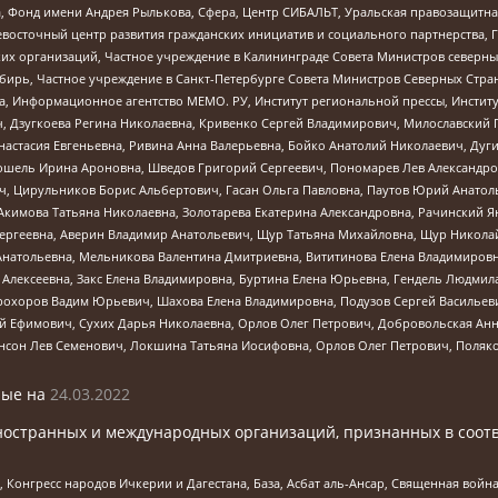
, Фонд имени Андрея Рылькова, Сфера, Центр СИБАЛЬТ, Уральская правозащитна
невосточный центр развития гражданских инициатив и социального партнерства, 
 организаций, Частное учреждение в Калининграде Совета Министров северных 
бирь, Частное учреждение в Санкт-Петербурге Совета Министров Северных Стра
а, Информационное агентство МЕМО. РУ, Институт региональной прессы, Инсти
ч, Дзугкоева Регина Николаевна, Кривенко Сергей Владимирович, Милославски
настасия Евгеньевна, Ривина Анна Валерьевна, Бойко Анатолий Николаевич, Дуг
ошель Ирина Ароновна, Шведов Григорий Сергеевич, Пономарев Лев Александро
ч, Цирульников Борис Альбертович, Гасан Ольга Павловна, Паутов Юрий Анато
Акимова Татьяна Николаевна, Золотарева Екатерина Александровна, Рачинский Я
Сергеевна, Аверин Владимир Анатольевич, Щур Татьяна Михайловна, Щур Никола
Анатольевна, Мельникова Валентина Дмитриевна, Вититинова Елена Владимировн
 Алексеевна, Закс Елена Владимировна, Буртина Елена Юрьевна, Гендель Людмил
рохоров Вадим Юрьевич, Шахова Елена Владимировна, Подузов Сергей Васильеви
й Ефимович, Сухих Дарья Николаевна, Орлов Олег Петрович, Добровольская Анн
нсон Лев Семенович, Локшина Татьяна Иосифовна, Орлов Олег Петрович, Поляк
ые на
24.03.2022
ностранных и международных организаций, признанных в соотв
нгресс народов Ичкерии и Дагестана, База, Асбат аль-Ансар, Священная война,