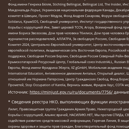
Фонд имени Генриха Бёлля, Stichting Bellingcat, Bellingcat Ltd, The Inside
Макдональда-Лорье, Украинская национальная федерация Канады, Декабрис
комитет в Швеции, Проект Медуза, Фонд Андрея Сахарова, Форум свободной 
Solidarus, КрымSOS, Свободный университет, Институт государственного у
борьбы с коррупцией Инк, Завет церквей TCCN, Агора, Всемирный фонд при
имени Бориса Звозскова, Дом прав человека Тбилиси, Дом прав человека Ер
журналистов расследователей, АЛЛАТРА, За свободную Россию, Свободная Б
Комитет-2024, Центрально-Европейский университет, Центр восточноевроп
европейской политики, Академическая сеть Восточная Европа, Российский к
поддержки, Свободная Россия Берлин, Свободная Россия Северный Рейн-Вест
Крымскотатарский Ресурсный Центр, Глобальный союз IndustriALL, Russian E
Европы, Фонд имени Фридриха Эберта, XZ gGmbH, Мобильная академия поддержк
International Education, Антивоенное движение Антальи, Открытый диало
отношений им Нормана Патерсона, Центр Гражданских Свобод, Фонд Бориса
Прометей, Stop Occupation of Karelia, Вернись живым, Фридом Хаус, СОТА 
Источник:
https://minjust.gov.ru/ru/documents/7756/
данные
* Сведения реестра НКО, выполняющих функции иностранн
Лилит, Правозащитная группа Гражданин.Армия.Право, Нижегородский цент
борьбы с коррупцией, Альянс врачей, НАСИЛИЮ.НЕТ, Мы против СПИДа, СВЕ
содействия развитию средств массовой информации, Горячая Линия, В защ
охраны здоровья и защиты прав граждан, Благотворительный фонд помощи ос