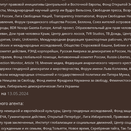
r, Институт правовой инициативы Центральной и Восточной Европы, Фонд Открытой Э
ты, Международный научный центр им Вудро Вильсона, Свободная пресса, Возро
России, Лига Свободных Наций, Transparеncy International, Форум Свободных Н
правления, Форум гражданского общества Россия, Беллона, Союз жителей острово
роды, BDR Novaja Gazeta-Europe, Алтай проект, Образовательный дом прав челов
еван, Дом прав человека Крым, Центр дикого лосося, TVR Studios, ТВ Дождь, Це
урятия, Uralic, UnKremlin, Международная федерация транспортных рабочих, Ист
ейских и международных исследований, Общество Сторожевой башни, Библии и тр
омитет действия, РЭНД корпорейшн, Русская Америка за демократию в России, Н
фалия, Фонд глобальной помощи, Антивоенный комитет России, Russie-Libertes, L
lection Monitor, Article 19, Мнение медиа, Федерация анархического черного кр
и гендерной демократии и миротворчества, Форум имени Льва Копелева, American C
г, Школа международных отношений и государственной политики им Питера Мунка
 Немцова за Свободу, Фонд имени Фридриха Науманна за свободу, Феминистско
медиа, Либерально-демократическая Лига Украины
 на
13.05.2024
ого агента:
р немецкой и европейской культуры, Центр гендерных исследований, Фонд защи
ЧА, Гуманитарное действие, Открытый Петербург, Лига Избирателей, Правовая 
иту прав заключенных, Институт глобализации и социальных движений, Центр 
ужденным и их семьям, Фонд Тольятти, Новое время, Серебряная тайга, Так-Так-