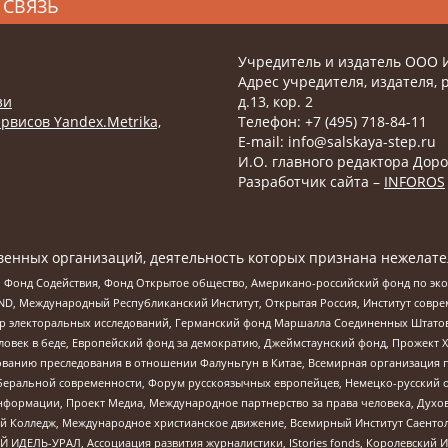
 СВЯЗЬ
Учредитель и издатель ООО 
Адрес учредителя, издателя, р
зи
д.13, кор. 2
рвисов Yandex.Metrika,
Телефон: +7 (495) 718-84-11
E-mail: info@salskaya-step.ru
И.О. главного редактора Доро
Разработчик сайта –
INFOROS
енных организаций, деятельность которых признана нежелате
 Фонд Содействия, Фонд Открытое общество, Американо-российский фонд по э
 Международный Республиканский Институт, Открытая Россия, Институт совре
р электоральных исследований, Германский фонд Маршалла Соединенных Штатов
еловек в беде, Европейский фонд за демократию, Джеймстаунский фонд, Прожект
дованию преследования в отношении Фалуньгун в Китае, Всемирная организация 
беральной современности, Форум русскоязычных европейцев, Немецко-русский о
формации, Проект Медиа, Международное партнерство за права человека, Духов
 Колледж, Международное христианское движение, Всемирный Институт Саентол
 ИДЕЛЬ-УРАЛ, Ассоциация развития журналистики, IStories fonds, Королевск