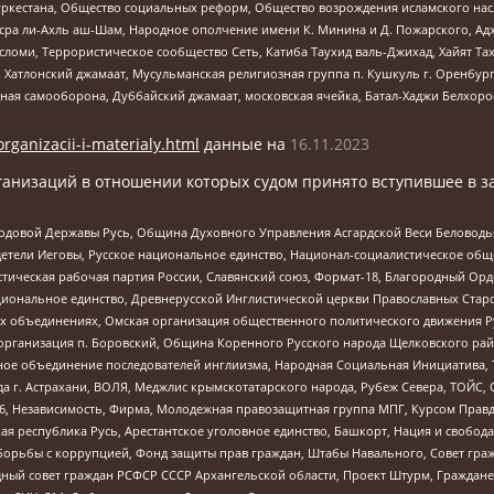
уркестана, Общество социальных реформ, Общество возрождения исламского насл
Нусра ли-Ахль аш-Шам, Народное ополчение имени К. Минина и Д. Пожарского, Ад
сломи, Террористическое сообщество Сеть, Катиба Таухид валь-Джихад, Хайят Тах
, Хатлонский джамаат, Мусульманская религиозная группа п. Кушкуль г. Оренбу
ная самооборона, Дуббайский джамаат, московская ячейка, Батал-Хаджи Белхор
organizacii-i-materialy.html
данные на
16.11.2023
анизаций в отношении которых судом принято вступившее в з
 Родовой Державы Русь, Община Духовного Управления Асгардской Веси Беловод
детели Иеговы, Русское национальное единство, Национал-социалистическое об
истическая рабочая партия России, Славянский союз, Формат-18, Благородный Ор
ациональное единство, Древнерусской Инглистической церкви Православных Ста
ных объединениях, Омская организация общественного политического движения Р
рганизация п. Боровский, Община Коренного Русского народа Щелковского район
гиозное объединение последователей инглиизма, Народная Социальная Инициатива,
 г. Астрахани, ВОЛЯ, Меджлис крымскотатарского народа, Рубеж Севера, ТОЙС, 
6, Независимость, Фирма, Молодежная правозащитная группа МПГ, Курсом Правд
ая республика Русь, Арестантское уголовное единство, Башкорт, Нация и свобода,
орьбы с коррупцией, Фонд защиты прав граждан, Штабы Навального, Совет гражд
ный совет граждан РСФСР СССР Архангельской области, Проект Штурм, Граждане 