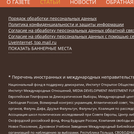
О ГАЗЕТЕ
СТАТЬИ
НОВОСТИ
ОБРАТНАЯ
Порядок обработки персональных данных
Политика конфиденциальности и защиты информации
Согласие на обработку персональных данных обратной свя
Согласие на обработку персональных данных с помощью се
LiveInternet, top.mail.ru
ПОКАЗАТЬ БАННЕРНЫЕ МЕСТА
* Перечень иностранных и международных неправительств
Национальный фонд в поддержку демократии, Институт Открытое Общество
Институт Международных Отношений, MEDIA DEVELOPMENT INVESTMENT FUND,
Европейская Платформа за Демократические Выборы, Международный цент
Свободная Россия, Всемирный конгресс украинцев, Атлантический совет, Ч
органов, Фалунь Дафа, Друзья Фалуньгун, Фалуньгун, Коалиция по рассле
Ассоциация школ политических исследований при Совете Европы, Центр ли
Оксфордский российский фонд, Фонд Будущее России, Компания свободы ин
Новое Поколение, Духовное Учебное Заведение Международный Библейский
организаций по наблюдению за выборами, Республика Польша, СВОБОДНЫЙ