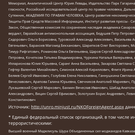
Мемориал, Аналитический Центр Юрия Левады, Издательство Парк Гагарина
гласности, Российский исследовательский центр по правам человека, Даль
Сутяжник, АКАДЕМИЯ ПО ПРАВАМ ЧЕЛОВЕКА, Центр развития некоммерческих
Защиты Прав Средств Массовой Информации, Институт развития прессы - Си
Закон, Общественная комиссия по сохранению наследия академика Сахаров
вердикт, Евразийская антимонопольная ассоциация, Бедушев Петр Петрови
Сидорович Ольга Борисовна, Туровский Александр Алексеевич, Васильева А
Евгеньевич, Барахоев Магомед Бекханович, Шарипков Олег Викторович, М
Тимур Рифгатович, Романова Ольга Евгеньевна, Щаров Сергей Алексадрови
Петровна, Кочеткова Татьяна Владимировна, Чуркина Наталья Валерьевна, 
Илларионова Юлия Юрьевна, Саранг Анна Васильевна, Захарова Светлана 
Гефтер Валентин Михайлович, Симонов Алексей Кириллович, Флиге Ирина 
Беляев Сергей Иванович, Голубева Елена Николаевна, Ганнушкина Светлана
Вячеславович, Арапова Галина Юрьевна, Свечников Анатолий Мариевич, П
Лукашевский Сергей Маркович, Бахмин Вячеслав Иванович, Шабад Анатоли
Александрович, Вицин Сергей Ефимович, Золотухин Борис Андреевич, Леви
Константинович
Источник:
http://unro.minjust.ru/NKOForeignAgent.aspx
данн
* Единый федеральный список организаций, в том числе и
террористическими:
Высший военный Маджлисуль Шура Объединенных сил моджахедов Кавказа, Ко