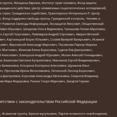
я группа, Женщины Евразии, Институт прав человека, Фонд защиты
Гражданское действие, Центр независимых социологических исследований,
стран, Гражданское содействие, Трансперенси Интернешнл-Р, Центр
н, Фонд поддержки свободы прессы, Гражданский контроль, Человек и
тут Развития Свободы Информации, Экозащита!-Женсовет, Общественный
й Павел Юрьевич, Шнырова Ольга Вадимовна, Чанышева Лилия Айратовна,
ин Сергей Георгиевич, Пивоваров Андрей Сергеевич, Аверин Виталий
вич, Каргалицкий Борис Юльевич, Созаев Валерий Валерьевич, Исламов
льевич, Верховский Александр Маркович, Пислакова-Паркер Марина
н Збигневич, Жемкова Елена Борисовна, Гудков Лев Дмитриевич,
й Алексеевич, Блинушов Андрей Юрьевич, Мосин Алексей Геннадьевич,
а, Баженова Светлана Куприяновна, Максимов Сергей Владимирович,
а Залмановна, Кокорина Екатерина Алексеевна, Шуманов Илья
ч, Протасова Ирина Вячеславовна, Литинский Леонид Борисович,
а Дмитриевна, Королева Александра Евгеньевна, Смирнов Владимир
ова Мара Федоровна, Резник Генри Маркович, Захаров Герман
етствии с законодательством Российской Федерации
 Исламская группа, Братья-мусульмане, Партия исламского освобождения,