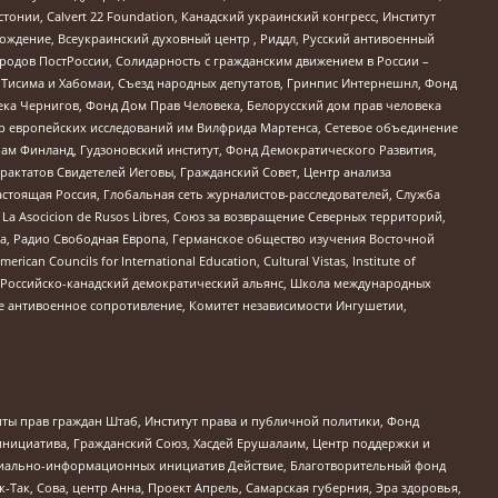
стонии, Calvert 22 Foundation, Канадский украинский конгресс, Институт
ждение, Всеукраинский духовный центр , Риддл, Русский антивоенный
ародов ПостРоссии, Солидарность с гражданским движением в России –
в Тисима и Хабомаи, Съезд народных депутатов, Гринпис Интернешнл, Фонд
ека Чернигов, Фонд Дом Прав Человека, Белорусский дом прав человека
нтр европейских исследований им Вилфрида Мартенса, Сетевое объединение
Чам Финланд, Гудзоновский институт, Фонд Демократического Развития,
актатов Свидетелей Иеговы, Гражданский Совет, Центр анализа
астоящая Россия, Глобальная сеть журналистов-расследователей, Служба
a Asocicion de Rusos Libres, Союз за возвращение Северных территорий,
еста, Радио Свободная Европа, Германское общество изучения Восточной
ouncils for International Education, Cultural Vistas, Institute of
, Российско-канадский демократический альянс, Школа международных
е антивоенное сопротивление, Комитет независимости Ингушетии,
ты прав граждан Штаб, Институт права и публичной политики, Фонд
инициатива, Гражданский Союз, Хасдей Ерушалаим, Центр поддержки и
социально-информационных инициатив Действие, Благотворительный фонд
Так, Сова, центр Анна, Проект Апрель, Самарская губерния, Эра здоровья,