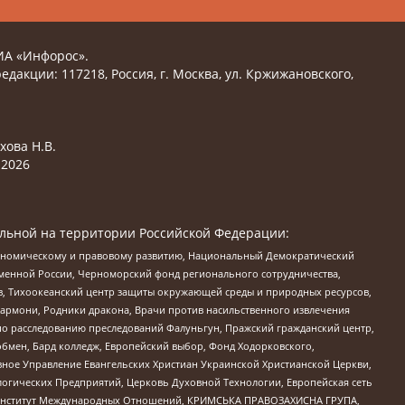
ИА «Инфорос».
едакции: 117218, Россия, г. Москва, ул. Кржижановского,
хова Н.В.
2026
льной на территории Российской Федерации:
кономическому и правовому развитию, Национальный Демократический
менной России, Черноморский фонд регионального сотрудничества,
, Тихоокеанский центр защиты окружающей среды и природных ресурсов,
 Хармони, Родники дракона, Врачи против насильственного извлечения
по расследованию преследований Фалуньгун, Пражский гражданский центр,
бмен, Бард колледж, Европейский выбор, Фонд Ходорковского,
ное Управление Евангельских Христиан Украинской Христианской Церкви,
огических Предприятий, Церковь Духовной Технологии, Европейская сеть
ий Институт Международных Отношений, КРИМСЬКА ПРАВОЗАХИСНА ГРУПА,