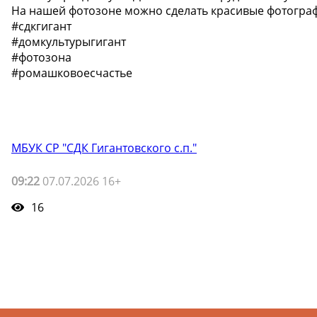
На нашей фотозоне можно сделать красивые фотограф
#cдкгигант
#домкультурыгигант
#фотозона
#ромашковоесчастье
МБУК СР "СДК Гигантовского с.п."
09:22
07.07.2026 16+
16