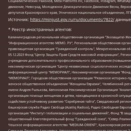
Социалистических Районов, Meta Platforms Inc, Facebook, Instagram, Wha
движение, Невоград, Молодежное Демократическое Движение Весна, Верхов
депутатов Красноярского края, Этническое национальное объединение, ЛГ
Источник:
https://minjust.gov.ru/ru/documents/7822/
данные
* Реестр иностранных агентов:
Калининградская региональная общественная организация "Экозащита!-Женсовет", Фонд содействия защите прав и свобод граждан "Общественный вердикт", Фонд "Институт Развития Свободы Информации", Частное учреждение "Информационное агентство МЕМО. РУ", Региональная общественная организация "Общественная комиссия по сохранению наследия академика Сахарова", Фонд поддержки свободы прессы, Санкт-Петербургская общественная правозащитная организация "Гражданский контроль", Межрегиональная общественная организация "Информационно-просветительский центр "Мемориал", Региональный Фонд "Центр Защиты Прав Средств Массовой Информации", с 05.12.2023 Фонд "Центр Защиты Прав Средств массовой информации", Региональная общественная благотворительная организация помощи беженцам и мигрантам "Гражданское содействие", Негосударственное образовательное учреждение дополнительного профессионального образования (повышение квалификации) специалистов "АКАДЕМИЯ ПО ПРАВАМ ЧЕЛОВЕКА", Свердловская региональная общественная организация "Сутяжник", Автономная некоммерческая организация "Центр независимых социологических исследований", Союз общественных объединений "Российский исследовательский центр по правам человека", Региональное общественное учреждение научно-информационный центр "МЕМОРИАЛ", Некоммерческая организация "Фонд защиты гласности", Автономная некоммерческая организация "Институт прав человека", Городская общественная организация "Екатеринбургское общество "МЕМОРИАЛ", Городская общественная организация "Рязанское историко-просветительское и правозащитное общество "Мемориал" (Рязанский Мемориал), Челябинский региональный орган общественной самодеятельности – женское общественное объединение "Женщины Евразии", Челябинский региональный орган общественной самодеятельности "Уральская правозащитная группа", Фонд содействия защите здоровья и социальной справедливости имени Андрея Рылькова, Автономная Некоммерческая Организация "Аналитический Центр Юрия Левады", Автономная некоммерческая организация социальной поддержки населения "Проект Апрель", Региональная общественная организация помощи женщинам и детям, находящимся в кризисной ситуации "Информационно-методический центр "Анна", Фонд содействия развитию массовых коммуникаций и правовому просвещению "Так-так-Так", Фонд содействия устойчивому развитию "Серебряная тайга", Свердловский региональный общественный фонд социальных проектов "Новое время", "Idel.Реалии", Кавказ.Реалии, Крым.Реалии, Телеканал Настоящее Время, Татаро-башкирская служба Радио Свобода (Azatliq Radiosi), Радио Свободная Европа/Радио Свобода (PCE/PC), "Сибирь.Реалии", "Фактограф", Благотворительный фонд помощи осужденным и их семьям, Автономная некоммерческая организация "Институт глобализации и социальных движений", Фонд "В защиту прав заключенных", Частное учреждение "Центр поддержки и содействия развитию средств массовой информации", Пензенский региональный общественный благотворительный фонд "Гражданский союз", "Север.Реалии", Некоммерческая организация Фонд "Правовая инициатива", Общество с ограниченной ответственностью "Радио Свободная Европа/Радио Свобода", Чешское информационное агентство "MEDIUM-ORIENT", Красноярская региональная общественная организация "Мы против СПИДа", Камалягин Денис Николаевич, Маркелов Сергей Евгеньевич, Пономарев Лев Александрович, Савицкая Людмила Алексеевна, Автоно