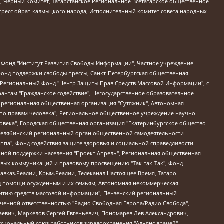
в, Черный Комитет, Татарстанское Региональное Всетатарское общественное
гресс ойрат-калмыцкого народа, Исполнительный комитет совета народных
евосточное общественное движение "Маяк", Санкт-Петербургская ЛГБТ-инициативная группа "Выход", Инициативная группа ЛГБТ+ "Реверс", Алексеев Андрей Викторович, Бекбулатова Таисия Львовна, Беляев Иван Михайлович, Владыкина Елена Сергеевна, Гельман Марат Александрович, Никульшина Вероника Юрьевна, Толоконникова Надежда Андреевна, Шендерович Виктор Анатольевич, Общество с ограниченной ответственностью "Данное сообщение", Общество с ограниченной ответственностью Издательский дом "Новая глава", Айнбиндер Александра Александровна, Московский комьюнити-центр для ЛГБТ+инициатив, Благотворительный фонд развития филантропии, Deutsche Welle (Германия, Kurt-Schumacher-Strasse 3, 53113 Bonn), Борзунова Мария Михайловна, Воробьев Виктор Викторович, Голубева Анна Львовна, Константинова Алла Михайловна, Малкова Ирина Владимировна, Мурадов Мурад Абдулгалимович, Осетинская Елизавета Николаевна, Понасенков Евгений Николаевич, Ганапольский Матвей Юрьевич, Киселев Евгений Алексеевич, Борухович Ирина Григорьевна, Дремин Иван Тимофеевич, Дубровский Дмитрий Викторович, Красноярская региональная общественная организация поддержки и развития альтернативных образовательных технологий и межкультурных коммуникаций "ИНТЕРРА", Маяковская Екатерина Алексеевна, Фейгин Марк Захарович, Филимонов Андрей Викторович, Дзугкоева Регина Николаевна, Доброхотов Роман Александрович, Дудь Юрий Александрович, Елкин Сергей Владимирович, Кругликов Кирилл Игоревич, Сабунаева Мария Леонидовна, Семенов Алексей Владимирович, Шаинян Карен Багратович, Шульман Екатерина Михайловна, Асафьев Артур Валерьевич, Вахштайн Виктор Семенович, Венедиктов Алексей Алексеевич, Лушникова Екатерина Евгеньевна, Волков Леонид Михайлович, Невзоров Александр Глебович, Пархоменко Сергей Борисович, Сироткин Ярослав Николаевич, Кара-Мурза Владимир Владимирович, Баранова Наталья Владимировна, Гозман Леонид Яковлевич, Кагарлицкий Борис Юльевич, Климарев Михаил Валерьевич, Милов Владимир Станиславович, Автономная некоммерческая организация Краснодарский центр современного искусства "Типография", Моргенштерн Алишер Тагирович, Соболь Любовь Эдуардовна, Общество с ограниченной ответственностью "ЛИЗА НОРМ", Каспаров Гарри Кимович, Ходорковский Михаил Борисович, Общество с ограниченной ответственностью "Апрельские тезисы", Данилович Ирина Брониславовна, Кашин Олег Владимирович, Петров Николай Владимирович, Пивоваров Алексей Владимирович, Соколов Михаил Владимирович, Цветкова Юлия Владимировна, Чичваркин Евгений Александрович, Комитет против пыток/Команда против пыток, Общество с ограниченной ответственностью "Первый научный", Общество с ограниченной ответственностью "Вертолет и ко", Белоцерковская Вероника Борисовна, Кац Максим Евгеньевич, Лазарева Татьяна Юрьевна, Шаведдинов Руслан Табризович, Яшин Илья Валерьевич, Общество с ограниченной ответственностью "Иноагент ААВ", Алешковский Дмитрий Петрович, Альбац Евгения Марковна, Быков Дмитрий Львович, Галямина Юлия Евгеньевна, Лойко Сергей Леонидович, Мартынов Кирилл Константинович, Медведев Сергей Александрович, Крашенинников Федор Геннадиевич, Гордеева Катерина Вл