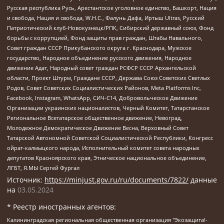
Русская республика Русь, Арестантское уголовное единство, Башкорт, Нация
и свобода, Нация и свобода, W.H.С., Фалунь Дафа, Иртыш Ultras, Русский
Патриотический клуб-Новокузнецк/РПК, Сибирский державный союз, Фонд
борьбы с коррупцией, Фонд защиты прав граждан, Штабы Навального,
Совет граждан СССР Прикубанского округа г. Краснодара, Мужское
государство, Народное объединение русского движения, Народное
движение Адат, Народный совет граждан РСФСР СССР Архангельской
области, Проект Штурм, Граждане СССР, Держава Союз Советских Светлых
Родов, Совет Советских Социалистических Районов, Meta Platforms Inc,
Facebook, Instagram, WhatsApp, СИЧ-С14, Добровольческое Движение
Организации украинских националистов, Черный Комитет, Татарстанское
Региональное Всетатарское общественное движение, Невоград,
Молодежное Демократическое Движение Весна, Верховный Совет
Татарской Автономной Советской Социалистической Республики, Конгресс
ойрат-калмыцкого народа, Исполнительный комитет совета народных
депутатов Красноярского края, Этническое национальное объединение,
ЛГБТ, Я.МЫ Сергей Фургал
Источник:
https://minjust.gov.ru/ru/documents/7822/
данные
на
03.05.2024
* Реестр иностранных агентов:
Калининградская региональная общественная организация "Экозащита!-Женсовет", Фонд содействия защите прав и свобод граждан "Общественный вердикт", Фонд "Институт Развития Свободы Информации", Частное учреждение "Информационное агентство МЕМО. РУ", Региональная общественная организация "Общественная комиссия по сохранению наследия академика Сахарова", Фонд поддержки свободы прессы, Санкт-Петербургская общественная правозащитная организация "Гражданский контроль", Межрегиональная общественная организация "Информационно-просветительский центр "Мемориал", Региональный Фонд "Центр Защиты Прав Средств Массовой Информации", с 05.12.2023 Фонд "Центр Защиты Прав Средств массовой информации", Региональная общественная благотворительная организация помощи беженцам и мигрантам "Гражданское содействие", Негосударственное образовательное учреждение дополнительного профессионального образования (повышение квалификации) специалистов "АКАДЕМИЯ ПО ПРАВАМ ЧЕЛОВЕКА", Свердловская региональная общественная организация "Сутяжник", Автономная некоммерческая организация "Центр независимых социологических исследований", Союз общественных объединений "Российский исследовательский центр по правам человека", Региональное общественное учреждение научно-информационный центр "МЕМОРИАЛ", Некоммерческая организация "Фонд защиты гласности", Автономная некоммерческая организация "Институт прав человека", Городская общественная организация "Екатеринбургское общество "МЕМОРИАЛ", Городская общественная организация "Рязанское историко-просветительское и правозащитное общество "Мемориал" (Рязанский Мемориал), Челябинский региональный орган общественной самодеятельности – женское общественное объединение "Женщины Евразии", Челябинский региональный орган общественной самодеятельности "Уральская правозащитная группа", Фонд содействия защите здоровья и социальной справедливости имени Андрея Рылькова, Автономная Некоммерческая Организация "Аналитический Центр Юрия Левады", Автономная некоммерческая организация социальной поддержки населения "Проект Апрель", Региональная общественная организация помощи женщинам и детям, находящимся в кризисной ситуации "Информационно-методический центр "Анна", Фонд содействия развитию массовых коммуникаций и правовому просвещению "Так-так-Так", Фонд содействия устойчивому развитию "Серебряная тайга", Свердловский региональный общественный фонд социальных проектов "Новое время", "Idel.Реалии", Кавказ.Реалии, Крым.Реалии, Телеканал Настоящее Время, Татаро-башкирская служба Радио Свобода (Azatliq Radiosi), Радио Свободная Европа/Радио Свобода (PCE/PC), "Сибирь.Реалии", "Фактограф", Благотворительный фонд помощи осужденным и их семьям, Автономная некоммерческая организация "Институт глобализации и социальных движений", Фонд "В защиту прав заключенных", Частное учреждение "Центр поддержки и содействия развитию средств массовой информации", Пензенский региональный общественный благотворительный фонд "Гражданский союз", "Север.Реалии", Некоммерческая организация Фонд "Правовая инициатива", Общество с ограниченной ответственностью "Радио Свободная Европа/Радио Свобода", Чешское информационное агентство "MEDIUM-ORIENT", Красноярская региональная общественная организация "Мы против СПИДа", Камалягин Денис Николаевич, Маркелов Сергей Евгеньевич, Пономарев Лев Александрович, Савицкая Людмила Алексеевна, Автономная некоммерческая организация "Центр по работе с проблемой насилия "НАСИЛИЮ.НЕТ", Межрегиональный профессиональный союз работников здравоохранения "Альянс врачей", Юридическое лицо, зарегистрированное в Латвийской Республике, SIA "Medusa Project" (регистрационный номер 40103797863, дата регистрации 10.06.2014), Некоммерческая организация "Фонд по борьбе с коррупцией", Автономная некоммерческая организация "Институт права и публичной политики", Баданин Роман Сергеевич, Гликин Максим Александрович, Железнова Мария Михайловна, Лукьянова Юлия Сергеевна, Маетная Елизавета Витальевна, Маняхин Петр Борисович, Чуракова Ольга Владимировна, Ярош Юлия Петровна, Юридическое лицо "The Insider SIA", зарегистрированное в Риге, Латвийская Республика (дата регистрации 26.06.2015), являющееся администратором доменного имени интернет-издания "The Insider SIA", https://theins.ru, Постернак Алексей Евгеньевич, Рубин Михаил Аркадьевич, Анин Роман Александрович, Юридическое лицо Istories fonds, зарегистрированное в Латвийской Республике (регистрационный номер 50008295751, дата регистрации 24.02.2020), Великовский Дмитрий Александрович, Долинина Ирина Николаевна, Мароховская Алеся Алексеевна, Шлейнов Роман Юрьевич, Шмагун Олеся Валентиновна, Общество с ограниченной ответственностью "Альтаир 2021", Общество с ограниченной ответственностью "Вега 2021", Общество с ограниченной ответственностью "Главный редактор 2021", Общество с ограниченной ответственностью "Ромашки монолит", Важенков Артем Валерьевич, Ивановская областная общественная организация "Центр гендерных исследований", Гурман Юрий Альбертович, Медиапроект "ОВД-Инфо", Егоров Владимир Владимирович, Жилинский Владимир Александрович, Общество с ограниченной ответственностью "ЗП", Иванова София Юрьевна, Карезина Инна Павловна, Кильтау Екатерина Викторовна, Петров Алексей Викторович, Пискунов Сергей Евгеньевич, Смирнов Сергей Сергеевич, Тихонов Михаил Сергеевич, Общество с ограниченной ответственностью "ЖУРНАЛИСТ-ИНОСТРАННЫЙ АГЕНТ", Арапова Галина Юрьевна, Вольтская Татьяна Анатольевна, Американская компания "Mason G.E.S. Anonymous Foundation" (США), являющаяся владельцем интернет-издания https://mnews.world/, Компания "Stichting Bellingcat", зарегистрированная в Нидерландах (дата регистрации 11.07.2018), Захаров Андрей Вячеславович, Клепиковская Екатерина Дмитриевна, Общество с ограниченной ответственностью "МЕМО", Перл Роман Александрович, Симонов Евгений Алексеевич, Соловьева Елена Анатольевна, Сотников Даниил Владимирович, Сурначева Елизавета Дмитриевна, Автономная некоммерческая организация по защите прав человека и информированию населения "Якутия – Наше Мнение", Общество с ограниченной ответственностью "Москоу диджитал медиа", с 26.01.2023 Общество с ограниченной ответственностью "Чайка Белые сады", Ветошкина Валерия Валерьевна, Заговора Максим Александрович, Межрегиональное общественное движение "Российская ЛГБТ - сеть", Оленичев Максим Владимирович, Павлов Иван Юрьевич, Скворцова Елена Сергеевна, Общество с ограниченной ответственностью "Как бы инагент", Кочетков Игорь Викторович, Общество с ограниченной ответственностью "Честные выборы", Еланчик Олег Александрович, Общество с ограниченной ответственностью "Нобелевский призыв", Гималова Регина Эмилевна, Григорьев Андрей Валерьевич, Григорьева Алина Александровна, Ассоциация по содействию защите прав призывников, альтернативнослужащих и военнослужащих "Правозащитная группа "Гражданин.Армия.Право", Хисамова Регина Фаритовна, Автономная некоммерческая организация по реализации социально-правовых программ "Лилит", Дальневосточное общественное движение "Маяк", Санкт-Петербургская ЛГБТ-инициативная группа "Выход", Инициативная группа ЛГБТ+ "Реверс", Алексеев Андрей Викторович, Бекбулатова Таисия Львовна, Беляев Иван Михайлович, Владыкина Елена Сергеевна, Гельман Марат Александрович, Никульшина Вероника Юрьевна, Толоконникова Надежда Андреевна, Шендерович Виктор Анатольевич, Общество с ограниченной ответственностью "Данное сообщение", Общество с ограниченной ответственностью Издательский дом "Новая глава", Айнбиндер Александра Александровна, Московский комьюнити-центр для ЛГБТ+инициатив, Благотворительный фонд развития филантропии, Deutsche Welle (Германия, Kurt-Schumacher-Strasse 3, 53113 Bonn), Борзунова Мария Михайловна, Воробьев Виктор Викторович, Голубева Анна Львовна, Константинова Алла Михайловна, Малкова Ирина Владимировна, Мурадов Мурад Абдулгалимович, Осетинская Елизавета Николаевна, Понасенков Евгений Николаевич, Ганапольский Матвей Юрьевич, Киселев Евгений Алексеевич, Борухович Ирина Григорьевна, Дремин Иван Тимофеевич, Дубровский Дмитрий Викторович, Красноярская региональная общественная организация поддержки и развития альтернативных образовательных технологий и межкультурных коммуникаций "ИНТЕРРА", Маяковская Екатерина Алексеевна, Фейгин Марк Захарович, Филимонов Андрей Викторович, Дзугкоева Регина Николаевна, Доброхотов Роман Александрович, Дудь Юрий Александрович, Елкин Сергей Владимирович, Кругликов Кирилл Игоревич, Сабунаева Мария Леонидовна, Семенов Алексей Владимирович, Шаинян Карен Багратович, Шульман Екатерина Михайловна, Асафьев Артур Валерьевич, Вахштайн Виктор Семенович, Венедиктов Алексей Алексеевич, Лушникова Екатерина Евгеньевна, Волков Леонид Михайлович, Невзоров Александр Глебович, Пархоменко Сергей Борисович, Сироткин Ярослав Николаевич, Кара-Мурза Владимир Владимирович, Баранова Наталья Владимировна, Гозман Леонид Яковлевич, Кагарлицкий Борис Юльевич, Климарев Михаил Валерьевич, Милов Владимир Станиславович, Автономная некоммерческая организация Краснодарский центр современного искусства "Типография", Моргенштерн Алишер Тагирович, Соболь Любовь Эдуардовна, Общество с ограниченной ответственностью "ЛИЗА НОРМ", Каспаров Гарри Кимович, Ходорковский Михаил Борисович, Общество с ограниченной ответственностью "Апрельские тезисы", Данилович Ирина Брониславовна, Кашин Олег Владимирович, Петров Николай Владимирович, Пивоваров Алексей Владимирович, Соколов Михаил Владимирович, Цветкова Юлия Владимировна, Чичваркин Евгений Александрович, Комитет против пыток/Команда против пыток, Общество с ограниченной ответственностью "Первый научный", Общество с ограниченной ответственностью "Вертолет и ко", Белоцерковская Вероника Борисовна, Кац Максим Евгеньевич, Лазарева Татьяна Юрьевна, Шаведдинов Руслан Табризович, Яшин Илья Валерьевич, Общество с ограниченной ответственностью "Иноагент ААВ", Алешковский Дмитрий Петрович, Альбац Евгения Марковна, Быков Дмитрий Львович, Галямина Юлия Евгеньевна, Лойко Сергей Леонидович, Мартынов Кирилл Константинович, Медведев Сергей Александрович, Крашенинников Федор Геннадиевич, Гордеева Катерина Вл