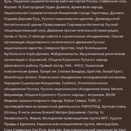
Буль, Национал-социалистическая рабочая партия России, Славянский союз,
Формат-18, Благородный Орден Дьявола, Армия воли народа,
Национальная Социалистическая Инициатива города Череповца, Духовно-
Родовая Держава Русь, Русское национальное единство, Древнерусской
Инглистической церкви Православных Староверов-Инглингов, Русский
общенациональный союз, Движение против нелегальной иммиграции,
Кровь и Честь, О свободе совести и о религиозных объединениях, Омская
организация общественного политического движения Русское
национальное единство, Северное Братство, Клуб Болельщиков
Футбольного Клуба Динамо, Файзрахманисты, Мусульманская религиозная
организация п. Боровский, Община Коренного Русского народа
Щелковского района, Правый сектор, УНА - УНСО, Украинская
повстанческая армия, Тризуб им. Степана Бандеры, Братство, Белый Крест,
Misanthropic division, Религиозное объединение последователей инглиизма,
Народная Социальная Инициатива, TulaSkins, Этнополитическое
объединение Русские, Русское национальное объединение Атака, Мечеть
Мирмамеда, Община Коренного Русского народа г. Астрахани, ВОЛЯ,
Меджлис крымскотатарского народа, Рубеж Севера, ТОЙС, О
противодействии экстремистской деятельности, РЕВТАТПОД, Артподготовка,
Штольц, В честь иконы Божией Матери Державная, Сектор 16,
Независимость, Фирма, Молодежная правозащитная группа МПГ, Курсом
Правды и Единения, Каракольская инициативная группа, Автоград Крю,
Союз Славянских Сил Руси, Алля-Аят, Благотворительный пансионат Ак Умут,