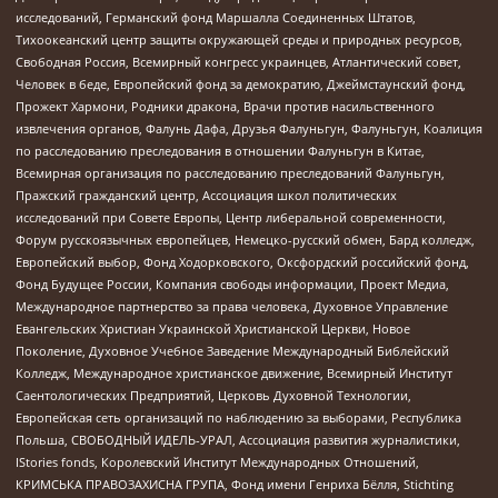
исследований, Германский фонд Маршалла Соединенных Штатов,
Тихоокеанский центр защиты окружающей среды и природных ресурсов,
Свободная Россия, Всемирный конгресс украинцев, Атлантический совет,
Человек в беде, Европейский фонд за демократию, Джеймстаунский фонд,
Прожект Хармони, Родники дракона, Врачи против насильственного
извлечения органов, Фалунь Дафа, Друзья Фалуньгун, Фалуньгун, Коалиция
по расследованию преследования в отношении Фалуньгун в Китае,
Всемирная организация по расследованию преследований Фалуньгун,
Пражский гражданский центр, Ассоциация школ политических
исследований при Совете Европы, Центр либеральной современности,
Форум русскоязычных европейцев, Немецко-русский обмен, Бард колледж,
Европейский выбор, Фонд Ходорковского, Оксфордский российский фонд,
Фонд Будущее России, Компания свободы информации, Проект Медиа,
Международное партнерство за права человека, Духовное Управление
Евангельских Христиан Украинской Христианской Церкви, Новое
Поколение, Духовное Учебное Заведение Международный Библейский
Колледж, Международное христианское движение, Всемирный Институт
Саентологических Предприятий, Церковь Духовной Технологии,
Европейская сеть организаций по наблюдению за выборами, Республика
Польша, СВОБОДНЫЙ ИДЕЛЬ-УРАЛ, Ассоциация развития журналистики,
IStories fonds, Королевский Институт Международных Отношений,
КРИМСЬКА ПРАВОЗАХИСНА ГРУПА, Фонд имени Генриха Бёлля, Stichting