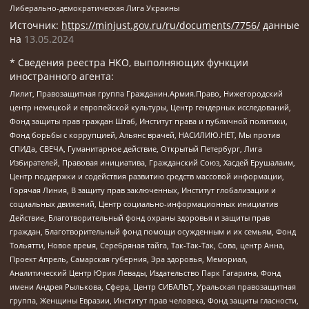
Либерально-демократическая Лига Украины
Источник:
https://minjust.gov.ru/ru/documents/7756/
данные
на
13.05.2024
* Сведения реестра НКО, выполняющих функции
иностранного агента:
Лилит, Правозащитная группа Гражданин.Армия.Право, Нижегородский
центр немецкой и европейской культуры, Центр гендерных исследований,
Фонд защиты прав граждан Штаб, Институт права и публичной политики,
Фонд борьбы с коррупцией, Альянс врачей, НАСИЛИЮ.НЕТ, Мы против
СПИДа, СВЕЧА, Гуманитарное действие, Открытый Петербург, Лига
Избирателей, Правовая инициатива, Гражданский Союз, Хасдей Ерушалаим,
Центр поддержки и содействия развитию средств массовой информации,
Горячая Линия, В защиту прав заключенных, Институт глобализации и
социальных движений, Центр социально-информационных инициатив
Действие, Благотворительный фонд охраны здоровья и защиты прав
граждан, Благотворительный фонд помощи осужденным и их семьям, Фонд
Тольятти, Новое время, Серебряная тайга, Так-Так-Так, Сова, центр Анна,
Проект Апрель, Самарская губерния, Эра здоровья, Мемориал,
Аналитический Центр Юрия Левады, Издательство Парк Гагарина, Фонд
имени Андрея Рылькова, Сфера, Центр СИБАЛЬТ, Уральская правозащитная
группа, Женщины Евразии, Институт прав человека, Фонд защиты гласности,