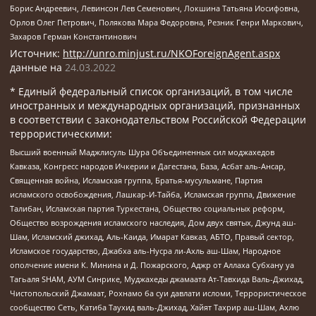
Борис Андреевич, Левинсон Лев Семенович, Локшина Татьяна Иосифовна,
Орлов Олег Петрович, Полякова Мара Федоровна, Резник Генри Маркович,
Захаров Герман Константинович
Источник:
http://unro.minjust.ru/NKOForeignAgent.aspx
данные на
24.03.2022
* Единый федеральный список организаций, в том числе
иностранных и международных организаций, признанных
в соответствии с законодательством Российской Федерации
террористическими:
Высший военный Маджлисуль Шура Объединенных сил моджахедов
Кавказа, Конгресс народов Ичкерии и Дагестана, База, Асбат аль-Ансар,
Священная война, Исламская группа, Братья-мусульмане, Партия
исламского освобождения, Лашкар-И-Тайба, Исламская группа, Движение
Талибан, Исламская партия Туркестана, Общество социальных реформ,
Общество возрождения исламского наследия, Дом двух святых, Джунд аш-
Шам, Исламский джихад, Аль-Каида, Имарат Кавказ, АБТО, Правый сектор,
Исламское государство, Джабха аль-Нусра ли-Ахль аш-Шам, Народное
ополчение имени К. Минина и Д. Пожарского, Аджр от Аллаха Субхану уа
Тагьаля SHAM, АУМ Синрике, Муджахеды джамаата Ат-Тавхида Валь-Джихад,
Чистопольский Джамаат, Рохнамо ба суи давлати исломи, Террористическое
сообщество Сеть, Катиба Таухид валь-Джихад, Хайят Тахрир аш-Шам, Ахлю