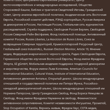
восточноевропейских и международных исследований, Общество
Сторожевой башни, Библии и трактатов Свидетелей Иеговы, Гражданский
Совет, Центр анализа европейской политики, Академическая сеть Восточная
Европа, Российский комитет действия, РЭНД корпорейшн, Русская Америка
за демократию в России, Настоящая Россия, Глобальная сеть журналистов-
расследователей, Служба поддержки, Свободная Россия Берлин, Свободная
Россия Северный Рейн-Вестфалия, Фонд глобальной помощи, Антивоенный
комитет России, Russie-Libertes, La Asocicion de Rusos Libres, Союз за
возвращение Северных территорий, Крымскотатарский Ресурсный Центр,
Глобальный союз IndustriALL, Russian Election Monitor, Article 19, Мнение
медиа, Федерация анархического черного креста, Радио Свободная Европа,
Германское общество изучения Восточной Европы, Фонд имени Фридриха
Эберта, XZ gGmbH, Мобильная академия поддержки гендерной демократии
и миротворчества, Форум имени Льва Копелева, American Councils for
International Education, Cultural Vistas, Institute of International Education,
Антивоенное движение Антальи, Открытый диалог, Школа международных
отношений и государственной политики им Питера Мунка, Российско-
канадский демократический альянс, Школа международных отношений им
Нормана Патерсона, Центр Гражданских Свобод, Фонд Бориса Немцова за
Свободу, Фонд имени Фридриха Науманна за свободу, Феминистское
антивоенное сопротивление, Комитет независимости Ингушетии, Прометей,
Stop Occupation of Karelia, Вернись живым, Фридом Хаус, СОТА медиа,