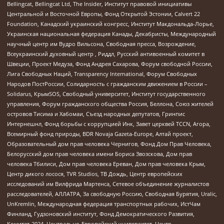
Bellingcat, Bellingcat Ltd, The Insider, Институт правовой инициативы
Центральной и Восточной Европы, Фонд Открытой Эстонии, Calvert 22
Foundation, Канадский украинский конгресс, Институт Макдональда-Лорье,
Украинская национальная федерация Канады, Декабристы, Международный
научный центр им Вудро Вильсона, Свободная пресса, Возрождение,
Всеукраинский духовный центр , Риддл, Русский антивоенный комитет в
Швеции, Проект Медуза, Фонд Андрея Сахарова, Форум свободной России,
Лига Свободных Наций, Transparеncy International, Форум Свободных
Народов ПостРоссии, Солидарность с гражданским движением в России –
Solidarus, КрымSOS, Свободный университет, Институт государственного
управления, Форум гражданского общества Россия, Беллона, Союз жителей
островов Тисима и Хабомаи, Съезд народных депутатов, Гринпис
Интернешнл, Фонд борьбы с коррупцией Инк, Завет церквей TCCN, Агора,
Всемирный фонд природы, BDR Novaja Gazeta-Europe, Алтай проект,
Образовательный дом прав человека Чернигов, Фонд Дом Прав Человека,
Белорусский дом прав человека имени Бориса Звозскова, Дом прав
человека Тбилиси, Дом прав человека Ереван, Дом прав человека Крым,
Центр дикого лосося, TVR Studios, ТВ Дождь, Центр европейских
исследований им Вилфрида Мартенса, Сетевое объединение журналистов
расследователей, АЛЛАТРА, За свободную Россию, Свободная Бурятия, Uralic,
UnKremlin, Международная федерация транспортных рабочих, ИстЧам
Финланд, Гудзоновский институт, Фонд Демократического Развития,
Комитет-2024, Центрально-Европейский университет, Центр