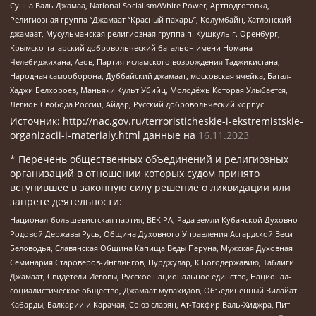
Сунна Валь Джамаа, National Socialism/White Power, Артподготовка,
Религиозная группа “Джамаат “Красный пахарь”, Колумбайн, Хатлонский
джамаат, Мусульманская религиозная группа п. Кушкуль г. Оренбург,
Крымско-татарский добровольческий батальон имени Номана
Челебиджихана, Азов, Партия исламского возрождения Таджикистана,
Народная самооборона, Дуббайский джамаат, московская ячейка, Батал-
Хаджи Белхороев, Маньяки Культ Убийц, Молодёжь Которая Улыбается,
Легион Свобода России, Айдар, Русский добровольческий корпус
Источник:
http://nac.gov.ru/terroristicheskie-i-ekstremistskie-
organizacii-i-materialy.html
данные на
16.11.2023
* Перечень общественных объединений и религиозных
организаций в отношении которых судом принято
вступившее в законную силу решение о ликвидации или
запрете деятельности:
Национал-большевистская партия, ВЕК РА, Рада земли Кубанской Духовно
Родовой Державы Русь, Община Духовного Управления Асгардской Веси
Беловодья, Славянская Община Капища Веды Перуна, Мужская Духовная
Семинария Староверов-Инглингов, Нурджулар, К Богодержавию, Таблиги
Джамаат, Свидетели Иеговы, Русское национальное единство, Национал-
социалистическое общество, Джамаат мувахидов, Объединенный Вилайат
Кабарды, Балкарии и Карачая, Союз славян, Ат-Такфир Валь-Хиджра, Пит