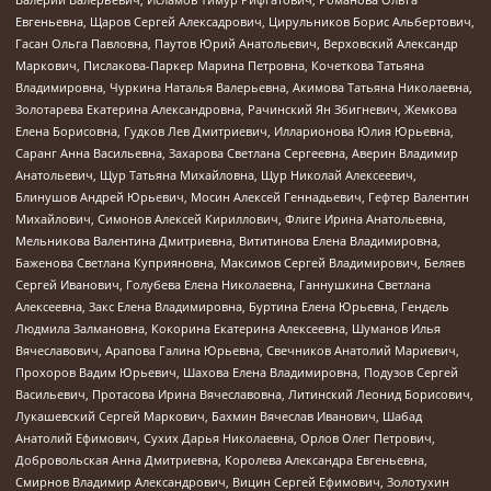
Евгеньевна, Щаров Сергей Алексадрович, Цирульников Борис Альбертович,
Гасан Ольга Павловна, Паутов Юрий Анатольевич, Верховский Александр
Маркович, Пислакова-Паркер Марина Петровна, Кочеткова Татьяна
Владимировна, Чуркина Наталья Валерьевна, Акимова Татьяна Николаевна,
Золотарева Екатерина Александровна, Рачинский Ян Збигневич, Жемкова
Елена Борисовна, Гудков Лев Дмитриевич, Илларионова Юлия Юрьевна,
Саранг Анна Васильевна, Захарова Светлана Сергеевна, Аверин Владимир
Анатольевич, Щур Татьяна Михайловна, Щур Николай Алексеевич,
Блинушов Андрей Юрьевич, Мосин Алексей Геннадьевич, Гефтер Валентин
Михайлович, Симонов Алексей Кириллович, Флиге Ирина Анатольевна,
Мельникова Валентина Дмитриевна, Вититинова Елена Владимировна,
Баженова Светлана Куприяновна, Максимов Сергей Владимирович, Беляев
Сергей Иванович, Голубева Елена Николаевна, Ганнушкина Светлана
Алексеевна, Закс Елена Владимировна, Буртина Елена Юрьевна, Гендель
Людмила Залмановна, Кокорина Екатерина Алексеевна, Шуманов Илья
Вячеславович, Арапова Галина Юрьевна, Свечников Анатолий Мариевич,
Прохоров Вадим Юрьевич, Шахова Елена Владимировна, Подузов Сергей
Васильевич, Протасова Ирина Вячеславовна, Литинский Леонид Борисович,
Лукашевский Сергей Маркович, Бахмин Вячеслав Иванович, Шабад
Анатолий Ефимович, Сухих Дарья Николаевна, Орлов Олег Петрович,
Добровольская Анна Дмитриевна, Королева Александра Евгеньевна,
Смирнов Владимир Александрович, Вицин Сергей Ефимович, Золотухин