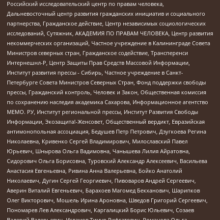
Российский исследовательский центр по правам человека,
Дальневосточный центр развития гражданских инициатив и социального
партнерства, Гражданское действие, Центр независимых социологических
исследований, Сутяжник, АКАДЕМИЯ ПО ПРАВАМ ЧЕЛОВЕКА, Центр развития
некоммерческих организаций, Частное учреждение в Калининграде Совета
Министров северных стран, Гражданское содействие, Трансперенси
Интернешнл-Р, Центр Защиты Прав Средств Массовой Информации,
Институт развития прессы - Сибирь, Частное учреждение в Санкт-
Петербурге Совета Министров Северных Стран, Фонд поддержки свободы
прессы, Гражданский контроль, Человек и Закон, Общественная комиссия
по сохранению наследия академика Сахарова, Информационное агентство
МЕМО. РУ, Институт региональной прессы, Институт Развития Свободы
Информации, Экозащита!-Женсовет, Общественный вердикт, Евразийская
антимонопольная ассоциация, Бедушев Петр Петрович, Дзугкоева Регина
Николаевна, Кривенко Сергей Владимирович, Милославский Павел
Юрьевич, Шнырова Ольга Вадимовна, Чанышева Лилия Айратовна,
Сидорович Ольга Борисовна, Туровский Александр Алексеевич, Васильева
Анастасия Евгеньевна, Ривина Анна Валерьевна, Бойко Анатолий
Николаевич, Дугин Сергей Георгиевич, Пивоваров Андрей Сергеевич,
Аверин Виталий Евгеньевич, Барахоев Магомед Бекханович, Шарипков
Олег Викторович, Мошель Ирина Ароновна, Шведов Григорий Сергеевич,
Пономарев Лев Александрович, Каргалицкий Борис Юльевич, Созаев
Валерий Валерьевич, Исламов Тимур Рифгатович, Романова Ольга