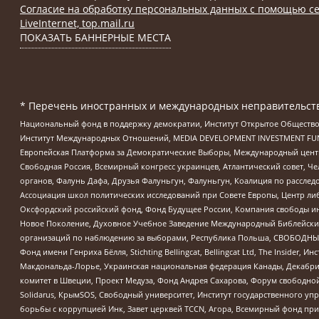
Согласие на обработку персональных данных с помощью се
LiveInternet, top.mail.ru
ПОКАЗАТЬ БАННЕРНЫЕ МЕСТА
* Перечень иностранных и международных неправительств
Национальный фонд в поддержку демократии, Институт Открытое Общество
Институт Международных Отношений, MEDIA DEVELOPMENT INVESTMENT FUND,
Европейская Платформа за Демократические Выборы, Международный цент
Свободная Россия, Всемирный конгресс украинцев, Атлантический совет, Ч
органов, Фалунь Дафа, Друзья Фалуньгун, Фалуньгун, Коалиция по рассле
Ассоциация школ политических исследований при Совете Европы, Центр ли
Оксфордский российский фонд, Фонд Будущее России, Компания свободы ин
Новое Поколение, Духовное Учебное Заведение Международный Библейский
организаций по наблюдению за выборами, Республика Польша, СВОБОДНЫЙ
Фонд имени Генриха Бёлля, Stichting Bellingcat, Bellingcat Ltd, The Inside
Макдональда-Лорье, Украинская национальная федерация Канады, Декабрис
комитет в Швеции, Проект Медуза, Фонд Андрея Сахарова, Форум свободной 
Solidarus, КрымSOS, Свободный университет, Институт государственного у
борьбы с коррупцией Инк, Завет церквей TCCN, Агора, Всемирный фонд при