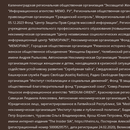
Калининградская региональная общественная организация "Экозащита!-Женсовет", Фонд содействия защите прав и свобод граждан "Общественный вердикт", Фонд "Институт Развития Свободы Информации", Частное учреждение "Информационное агентство МЕМО. РУ", Региональная общественная организация "Общественная комиссия по сохранению наследия академика Сахарова", Фонд поддержки свободы прессы, Санкт-Петербургская общественная правозащитная организация "Гражданский контроль", Межрегиональная общественная организация "Информационно-просветительский центр "Мемориал", Региональный Фонд "Центр Защиты Прав Средств Массовой Информации", с 05.12.2023 Фонд "Центр Защиты Прав Средств массовой информации", Региональная общественная благотворительная организация помощи беженцам и мигрантам "Гражданское содействие", Негосударственное образовательное учреждение дополнительного профессионального образования (повышение квалификации) специалистов "АКАДЕМИЯ ПО ПРАВАМ ЧЕЛОВЕКА", Свердловская региональная общественная организация "Сутяжник", Автономная некоммерческая организация "Центр независимых социологических исследований", Союз общественных объединений "Российский исследовательский центр по правам человека", Региональное общественное учреждение научно-информационный центр "МЕМОРИАЛ", Некоммерческая организация "Фонд защиты гласности", Автономная некоммерческая организация "Институт прав человека", Городская общественная организация "Екатеринбургское общество "МЕМОРИАЛ", Городская общественная организация "Рязанское историко-просветительское и правозащитное общество "Мемориал" (Рязанский Мемориал), Челябинский региональный орган общественной самодеятельности – женское общественное объединение "Женщины Евразии", Челябинский региональный орган общественной самодеятельности "Уральская правозащитная группа", Фонд содействия защите здоровья и социальной справедливости имени Андрея Рылькова, Автономная Некоммерческая Организация "Аналитический Центр Юрия Левады", Автономная некоммерческая организация социальной поддержки населения "Проект Апрель", Региональная общественная организация помощи женщинам и детям, находящимся в кризисной ситуации "Информационно-методический центр "Анна", Фонд содействия развитию массовых коммуникаций и правовому просвещению "Так-так-Так", Фонд содействия устойчивому развитию "Серебряная тайга", Свердловский региональный общественный фонд социальных проектов "Новое время", "Idel.Реалии", Кавказ.Реалии, Крым.Реалии, Телеканал Настоящее Время, Татаро-башкирская служба Радио Свобода (Azatliq Radiosi), Радио Свободная Европа/Радио Свобода (PCE/PC), "Сибирь.Реалии", "Фактограф", Благотворительный фонд помощи осужденным и их семьям, Автономная некоммерческая организация "Институт глобализации и социальных движений", Фонд "В защиту прав заключенных", Частное учреждение "Центр поддержки и содействия развитию средств массовой информации", Пензенский региональный общественный благотворительный фонд "Гражданский союз", "Север.Реалии", Некоммерческая организация Фонд "Правовая инициатива", Общество с ограниченной ответственностью "Радио Свободная Европа/Радио Свобода", Чешское информационное агентство "MEDIUM-ORIENT", Красноярская региональная общественная организация "Мы против СПИДа", Камалягин Денис Николаевич, Маркелов Сергей Евгеньевич, Пономарев Лев Александрович, Савицкая Людмила Алексеевна, Автоно