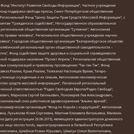
евосточное общественное движение "Маяк", Санкт-Петербургская ЛГБТ-инициативная группа "Выход", Инициативная группа ЛГБТ+ "Реверс", Алексеев Андрей Викторович, Бекбулатова Таисия Львовна, Беляев Иван Михайлович, Владыкина Елена Сергеевна, Гельман Марат Александрович, Никульшина Вероника Юрьевна, Толоконникова Надежда Андреевна, Шендерович Виктор Анатольевич, Общество с ограниченной ответственностью "Данное сообщение", Общество с ограниченной ответственностью Издательский дом "Новая глава", Айнбиндер Александра Александровна, Московский комьюнити-центр для ЛГБТ+инициатив, Благотворительный фонд развития филантропии, Deutsche Welle (Германия, Kurt-Schumacher-Strasse 3, 53113 Bonn), Борзунова Мария Михайловна, Воробьев Виктор Викторович, Голубева Анна Львовна, Константинова Алла Михайловна, Малкова Ирина Владимировна, Мурадов Мурад Абдулгалимович, Осетинская Елизавета Николаевна, Понасенков Евгений Николаевич, Ганапольский Матвей Юрьевич, Киселев Евгений Алексеевич, Борухович Ирина Григорьевна, Дремин Иван Тимофеевич, Дубровский Дмитрий Викторович, Красноярская региональная общественная организация поддержки и развития альтернативных образовательных технологий и межкультурных коммуникаций "ИНТЕРРА", Маяковская Екатерина Алексеевна, Фейгин Марк Захарович, Филимонов Андрей Викторович, Дзугкоева Регина Николаевна, Доброхотов Роман Александрович, Дудь Юрий Александрович, Елкин Сергей Владимирович, Кругликов Кирилл Игоревич, Сабунаева Мария Леонидовна, Семенов Алексей Владимирович, Шаинян Карен Багратович, Шульман Екатерина Михайловна, Асафьев Артур Валерьевич, Вахштайн Виктор Семенович, Венедиктов Алексей Алексеевич, Лушникова Екатерина Евгеньевна, Волков Леонид Михайлович, Невзоров Александр Глебович, Пархоменко Сергей Борисович, Сироткин Ярослав Николаевич, Кара-Мурза Владимир Владимирович, Баранова Наталья Владимировна, Гозман Леонид Яковлевич, Кагарлицкий Борис Юльевич, Климарев Михаил Валерьевич, Милов Владимир Станиславович, Автономная некоммерческая организация Краснодарский центр современного искусства "Типография", Моргенштерн Алишер Тагирович, Соболь Любовь Эдуардовна, Общество с ограниченной ответственностью "ЛИЗА НОРМ", Каспаров Гарри Кимович, Ходорковский Михаил Борисович, Общество с ограниченной ответственностью "Апрельские тезисы", Данилович Ирина Брониславовна, Кашин Олег Владимирович, Петров Николай Владимирович, Пивоваров Алексей Владимирович, Соколов Михаил Владимирович, Цветкова Юлия Владимировна, Чичваркин Евгений Александрович, Комитет против пыток/Команда против пыток, Общество с ограниченной ответственностью "Первый научный", Общество с ограниченной ответственностью "Вертолет и ко", Белоцерковская Вероника Борисовна, Кац Максим Евгеньевич, Лазарева Татьяна Юрьевна, Шаведдинов Руслан Табризович, Яшин Илья Валерьевич, Общество с ограниченной ответственностью "Иноагент ААВ", Алешковский Дмитрий Петрович, Альбац Евгения Марковна, Быков Дмитрий Львович, Галямина Юлия Евгеньевна, Лойко Сергей Леонидович, Мартынов Кирилл Константинович, Медведев Сергей Александрович, Крашенинников Федор Геннадиевич, Гордеева Катерина Вл