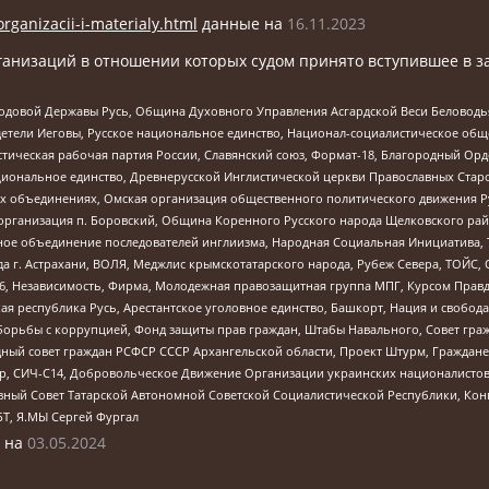
organizacii-i-materialy.html
данные на
16.11.2023
анизаций в отношении которых судом принято вступившее в з
 Родовой Державы Русь, Община Духовного Управления Асгардской Веси Беловод
детели Иеговы, Русское национальное единство, Национал-социалистическое об
истическая рабочая партия России, Славянский союз, Формат-18, Благородный Ор
ациональное единство, Древнерусской Инглистической церкви Православных Ста
ных объединениях, Омская организация общественного политического движения Р
рганизация п. Боровский, Община Коренного Русского народа Щелковского район
гиозное объединение последователей инглиизма, Народная Социальная Инициатива,
 г. Астрахани, ВОЛЯ, Меджлис крымскотатарского народа, Рубеж Севера, ТОЙС, 
6, Независимость, Фирма, Молодежная правозащитная группа МПГ, Курсом Правд
ая республика Русь, Арестантское уголовное единство, Башкорт, Нация и свобода,
орьбы с коррупцией, Фонд защиты прав граждан, Штабы Навального, Совет гражд
ный совет граждан РСФСР СССР Архангельской области, Проект Штурм, Граждане 
tsApp, СИЧ-С14, Добровольческое Движение Организации украинских националисто
ный Совет Татарской Автономной Советской Социалистической Республики, Кон
БТ, Я.МЫ Сергей Фургал
 на
03.05.2024