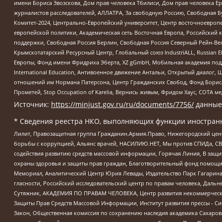
имени Бориса Звозскова, Дом прав человека Тбилиси, Дом прав человека Ер
журналистов расследователей, АЛЛАТРА, За свободную Россию, Свободная Б
Комитет-2024, Центрально-Европейский университет, Центр восточноевроп
европейской политики, Академическая сеть Восточная Европа, Российский к
поддержки, Свободная Россия Берлин, Свободная Россия Северный Рейн-Вест
Крымскотатарский Ресурсный Центр, Глобальный союз IndustriALL, Russian E
Европы, Фонд имени Фридриха Эберта, XZ gGmbH, Мобильная академия поддержк
International Education, Антивоенное движение Антальи, Открытый диало
отношений им Нормана Патерсона, Центр Гражданских Свобод, Фонд Бориса
Прометей, Stop Occupation of Karelia, Вернись живым, Фридом Хаус, СОТА 
Источник:
https://minjust.gov.ru/ru/documents/7756/
данные
* Сведения реестра НКО, выполняющих функции иностранн
Лилит, Правозащитная группа Гражданин.Армия.Право, Нижегородский цент
борьбы с коррупцией, Альянс врачей, НАСИЛИЮ.НЕТ, Мы против СПИДа, СВЕ
содействия развитию средств массовой информации, Горячая Линия, В защ
охраны здоровья и защиты прав граждан, Благотворительный фонд помощи ос
Мемориал, Аналитический Центр Юрия Левады, Издательство Парк Гагарина
гласности, Российский исследовательский центр по правам человека, Даль
Сутяжник, АКАДЕМИЯ ПО ПРАВАМ ЧЕЛОВЕКА, Центр развития некоммерческих
Защиты Прав Средств Массовой Информации, Институт развития прессы - Си
Закон, Общественная комиссия по сохранению наследия академика Сахаров