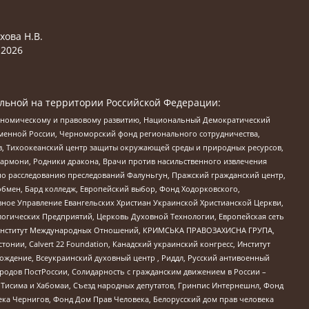
хова Н.В.
2026
льной на территории Российской Федерации:
кономическому и правовому развитию, Национальный Демократический
менной России, Черноморский фонд регионального сотрудничества,
, Тихоокеанский центр защиты окружающей среды и природных ресурсов,
 Хармони, Родники дракона, Врачи против насильственного извлечения
по расследованию преследований Фалуньгун, Пражский гражданский центр,
бмен, Бард колледж, Европейский выбор, Фонд Ходорковского,
ное Управление Евангельских Христиан Украинской Христианской Церкви,
огических Предприятий, Церковь Духовной Технологии, Европейская сеть
ий Институт Международных Отношений, КРИМСЬКА ПРАВОЗАХИСНА ГРУПА,
стонии, Calvert 22 Foundation, Канадский украинский конгресс, Институт
ждение, Всеукраинский духовный центр , Риддл, Русский антивоенный
ародов ПостРоссии, Солидарность с гражданским движением в России –
в Тисима и Хабомаи, Съезд народных депутатов, Гринпис Интернешнл, Фонд
ека Чернигов, Фонд Дом Прав Человека, Белорусский дом прав человека