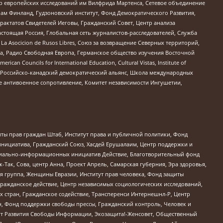
нтр европейских исследований им Вилфрида Мартенса, Сетевое объединение
Чам Финланд, Гудзоновский институт, Фонд Демократического Развития,
актатов Свидетелей Иеговы, Гражданский Совет, Центр анализа
астоящая Россия, Глобальная сеть журналистов-расследователей, Служба
a Asocicion de Rusos Libres, Союз за возвращение Северных территорий,
еста, Радио Свободная Европа, Германское общество изучения Восточной
ouncils for International Education, Cultural Vistas, Institute of
, Российско-канадский демократический альянс, Школа международных
е антивоенное сопротивление, Комитет независимости Ингушетии,
ты прав граждан Штаб, Институт права и публичной политики, Фонд
инициатива, Гражданский Союз, Хасдей Ерушалаим, Центр поддержки и
социально-информационных инициатив Действие, Благотворительный фонд
Так, Сова, центр Анна, Проект Апрель, Самарская губерния, Эра здоровья,
я группа, Женщины Евразии, Институт прав человека, Фонд защиты
Гражданское действие, Центр независимых социологических исследований,
стран, Гражданское содействие, Трансперенси Интернешнл-Р, Центр
н, Фонд поддержки свободы прессы, Гражданский контроль, Человек и
тут Развития Свободы Информации, Экозащита!-Женсовет, Общественный