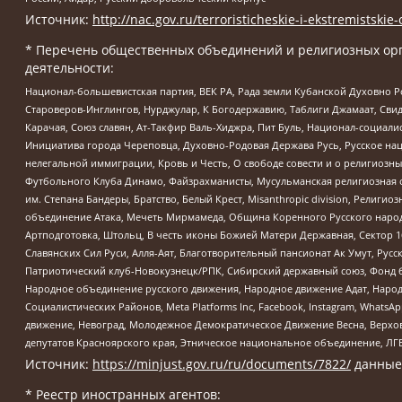
Источник:
http://nac.gov.ru/terroristicheskie-i-ekstremistskie-
* Перечень общественных объединений и религиозных орг
деятельности:
Национал-большевистская партия, ВЕК РА, Рада земли Кубанской Духовно
Староверов-Инглингов, Нурджулар, К Богодержавию, Таблиги Джамаат, Сви
Карачая, Союз славян, Ат-Такфир Валь-Хиджра, Пит Буль, Национал-социал
Инициатива города Череповца, Духовно-Родовая Держава Русь, Русское н
нелегальной иммиграции, Кровь и Честь, О свободе совести и о религиоз
Футбольного Клуба Динамо, Файзрахманисты, Мусульманская религиозная о
им. Степана Бандеры, Братство, Белый Крест, Misanthropic division, Рели
объединение Атака, Мечеть Мирмамеда, Община Коренного Русского народа
Артподготовка, Штольц, В честь иконы Божией Матери Державная, Сектор 1
Славянских Сил Руси, Алля-Аят, Благотворительный пансионат Ак Умут, Русск
Патриотический клуб-Новокузнецк/РПК, Сибирский державный союз, Фонд б
Народное объединение русского движения, Народное движение Адат, Народ
Социалистических Районов, Meta Platforms Inc, Facebook, Instagram, Wha
движение, Невоград, Молодежное Демократическое Движение Весна, Верхов
депутатов Красноярского края, Этническое национальное объединение, ЛГ
Источник:
https://minjust.gov.ru/ru/documents/7822/
данные
* Реестр иностранных агентов: