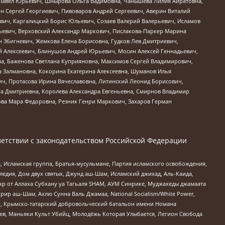
й Павел Юрьевич, Шнырова Ольга Вадимовна, Чанышева Лилия Айратовна,
ин Сергей Георгиевич, Пивоваров Андрей Сергеевич, Аверин Виталий
вич, Каргалицкий Борис Юльевич, Созаев Валерий Валерьевич, Исламов
льевич, Верховский Александр Маркович, Пислакова-Паркер Марина
н Збигневич, Жемкова Елена Борисовна, Гудков Лев Дмитриевич,
й Алексеевич, Блинушов Андрей Юрьевич, Мосин Алексей Геннадьевич,
а, Баженова Светлана Куприяновна, Максимов Сергей Владимирович,
а Залмановна, Кокорина Екатерина Алексеевна, Шуманов Илья
ч, Протасова Ирина Вячеславовна, Литинский Леонид Борисович,
а Дмитриевна, Королева Александра Евгеньевна, Смирнов Владимир
ова Мара Федоровна, Резник Генри Маркович, Захаров Герман
етствии с законодательством Российской Федерации
 Исламская группа, Братья-мусульмане, Партия исламского освобождения,
едия, Дом двух святых, Джунд аш-Шам, Исламский джихад, Аль-Каида,
жр от Аллаха Субхану уа Тагьаля SHAM, АУМ Синрике, Муджахеды джамаата
рир аш-Шам, Ахлю Сунна Валь Джамаа, National Socialism/White Power,
рг, Крымско-татарский добровольческий батальон имени Номана
оев, Маньяки Культ Убийц, Молодёжь Которая Улыбается, Легион Свобода