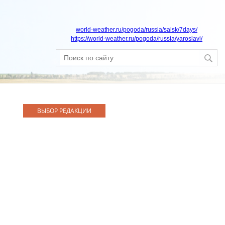
world-weather.ru/pogoda/russia/salsk/7days/
https://world-weather.ru/pogoda/russia/yaroslavl/
ВЫБОР РЕДАКЦИИ