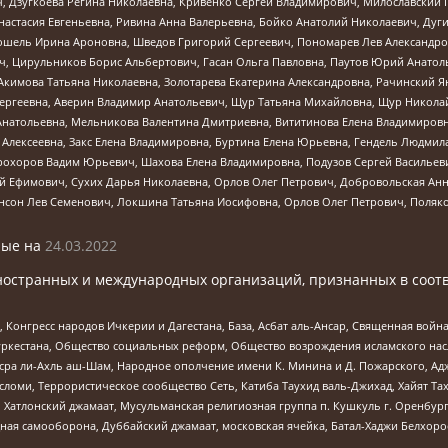
ч, Дзугкоева Регина Николаевна, Кривенко Сергей Владимирович, Милославски
настасия Евгеньевна, Ривина Анна Валерьевна, Бойко Анатолий Николаевич, Дуг
ошель Ирина Ароновна, Шведов Григорий Сергеевич, Пономарев Лев Александро
ч, Цирульников Борис Альбертович, Гасан Ольга Павловна, Паутов Юрий Анато
Акимова Татьяна Николаевна, Золотарева Екатерина Александровна, Рачинский Я
Сергеевна, Аверин Владимир Анатольевич, Щур Татьяна Михайловна, Щур Никола
Анатольевна, Мельникова Валентина Дмитриевна, Вититинова Елена Владимировн
 Алексеевна, Закс Елена Владимировна, Буртина Елена Юрьевна, Гендель Людмил
рохоров Вадим Юрьевич, Шахова Елена Владимировна, Подузов Сергей Васильеви
й Ефимович, Сухих Дарья Николаевна, Орлов Олег Петрович, Добровольская Анн
нсон Лев Семенович, Локшина Татьяна Иосифовна, Орлов Олег Петрович, Поляк
ые на
24.03.2022
ностранных и международных организаций, признанных в соотв
нгресс народов Ичкерии и Дагестана, База, Асбат аль-Ансар, Священная война,
уркестана, Общество социальных реформ, Общество возрождения исламского насл
Нусра ли-Ахль аш-Шам, Народное ополчение имени К. Минина и Д. Пожарского, Ад
сломи, Террористическое сообщество Сеть, Катиба Таухид валь-Джихад, Хайят Тах
, Хатлонский джамаат, Мусульманская религиозная группа п. Кушкуль г. Оренбу
ная самооборона, Дуббайский джамаат, московская ячейка, Батал-Хаджи Белхор