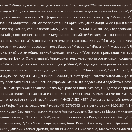
мная некоммерческая организация "Центр по работе с проблемой насилия "НАСИЛИЮ.НЕТ", Межрегиональный профессиональный союз работников здравоохранения "Альянс врачей", Юридическое лицо, зарегистрированное в Латвийской Республике, SIA "Medusa Project" (регистрационный номер 40103797863, дата регистрации 10.06.2014), Некоммерческая организация "Фонд по борьбе с коррупцией", Автономная некоммерческая организация "Институт права и публичной политики", Баданин Роман Сергеевич, Гликин Максим Александрович, Железнова Мария Михайловна, Лукьянова Юлия Сергеевна, Маетная Елизавета Витальевна, Маняхин Петр Борисович, Чуракова Ольга Владимировна, Ярош Юлия Петровна, Юридическое лицо "The Insider SIA", зарегистрированное в Риге, Латвийская Республика (дата регистрации 26.06.2015), являющееся администратором доменного имени интернет-издания "The Insider SIA", https://theins.ru, Постернак Алексей Евгеньевич, Рубин Михаил Аркадьевич, Анин Роман Александрович, Юридическое лицо Istories fonds, зарегистрированное в Латвийской Республике (регистрационный номер 50008295751, дата регистрации 24.02.2020), Великовский Дмитрий Александрович, Долинина Ирина Николаевна, Мароховская Алеся Алексеевна, Шлейнов Роман Юрьевич, Шмагун Олеся Валентиновна, Общество с ограниченной ответственностью "Альтаир 2021", Общество с ограниченной ответственностью "Вега 2021", Общество с ограниченной ответственностью "Главный редактор 2021", Общество с ограниченной ответственностью "Ромашки монолит", Важенков Артем Валерьевич, Ивановская областная общественная организация "Центр гендерных исследований", Гурман Юрий Альбертович, Медиапроект "ОВД-Инфо", Егоров Владимир Владимирович, Жилинский Владимир Александрович, Общество с ограниченной ответственностью "ЗП", Иванова София Юрьевна, Карезина Инна Павловна, Кильтау Екатерина Викторовна, Петров Алексей Викторович, Пискунов Сергей Евгеньевич, Смирнов Сергей Сергеевич, Тихонов Михаил Сергеевич, Общество с ограниченной ответственностью "ЖУРНАЛИСТ-ИНОСТРАННЫЙ АГЕНТ", Арапова Галина Юрьевна, Вольтская Татьяна Анатольевна, Американская компания "Mason G.E.S. Anonymous Foundation" (США), являющаяся владельцем интернет-издания https://mnews.world/, Компания "Stichting Bellingcat", зарегистрированная в Нидерландах (дата регистрации 11.07.2018), Захаров Андрей Вячеславович, Клепиковская Екатерина Дмитриевна, Общество с ограниченной ответственностью "МЕМО", Перл Роман Александрович, Симонов Евгений Алексеевич, Соловьева Елена Анатольевна, Сотников Даниил Владимирович, Сурначева Елизавета Дмитриевна, Автономная некоммерческая организация по защите прав человека и информированию населения "Якутия – Наше Мнение", Общество с ограниченной ответственностью "Москоу диджитал медиа", с 26.01.2023 Общество с ограниченной ответственностью "Чайка Белые сады", Ветошкина Валерия Валерьевна, Заговора Максим Александрович, Межрегиональное общественное движение "Российская ЛГБТ - сеть", Оленичев Максим Владимирович, Павлов Иван Юрьевич, Скворцова Елена Сергеевна, Общество с ограниченной ответственностью "Как бы инагент", Кочетков Игорь Викторович, Общество с ограниченной ответственностью "Честные выборы", Еланчик Олег Александрович, Общество с ограниченной ответственностью "Нобелевский призыв", Гималова Регина Эмилевна, Григорьев Андрей Валерьевич, Григорьева Алина Александровна, Ассоциация по содействию защите прав призывников, альтернативнослужащих и военнослужащих "Правозащитная группа "Гражданин.Армия.Право", Хисамова Регина Фаритовна, Автономная некоммерческая организация по реализации социально-правовых программ "Лилит", Дальн