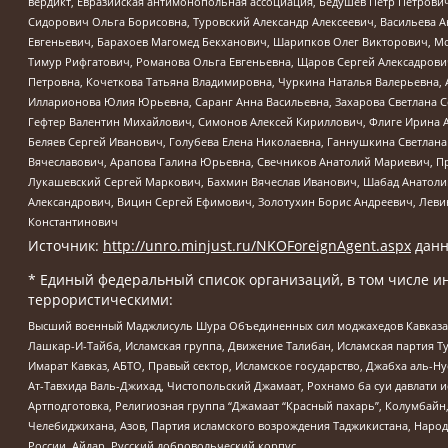
вердикт, Евразийская антимонопольная ассоциация, Бедушев Петр Петрови
Сидорович Ольга Борисовна, Туровский Александр Алексеевич, Васильева А
Евгеньевич, Барахоев Магомед Бекханович, Шарипков Олег Викторович, М
Тимур Рифгатович, Романова Ольга Евгеньевна, Щаров Сергей Алексадрови
Петровна, Кочеткова Татьяна Владимировна, Чуркина Наталья Валерьевна, 
Илларионова Юлия Юрьевна, Саранг Анна Васильевна, Захарова Светлана 
Гефтер Валентин Михайлович, Симонов Алексей Кириллович, Флиге Ирина 
Беляев Сергей Иванович, Голубева Елена Николаевна, Ганнушкина Светлана
Вячеславович, Арапова Галина Юрьевна, Свечников Анатолий Мариевич, П
Лукашевский Сергей Маркович, Бахмин Вячеслав Иванович, Шабад Анатоли
Александрович, Вицин Сергей Ефимович, Золотухин Борис Андреевич, Леви
Константинович
Источник:
http://unro.minjust.ru/NKOForeignAgent.aspx
данн
* Единый федеральный список организаций, в том числе и
террористическими:
Высший военный Маджлисуль Шура Объединенных сил моджахедов Кавказа, Ко
Лашкар-И-Тайба, Исламская группа, Движение Талибан, Исламская партия Т
Имарат Кавказ, АБТО, Правый сектор, Исламское государство, Джабха аль-
Ат-Тавхида Валь-Джихад, Чистопольский Джамаат, Рохнамо ба суи давлати и
Артподготовка, Религиозная группа “Джамаат “Красный пахарь”, Колумбайн
Челебиджихана, Азов, Партия исламского возрождения Таджикистана, Народ
России, Айдар, Русский добровольческий корпус