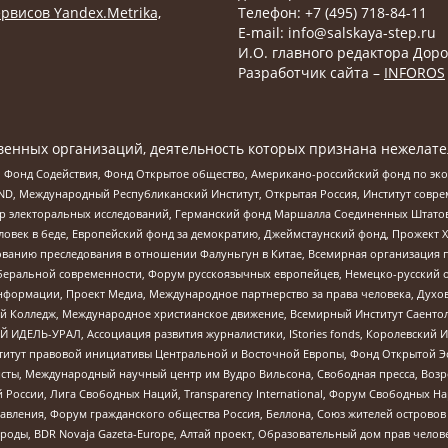
рвисов Yandex.Metrika,
Телефон: +7 (495) 718-84-11
E-mail: info@salskaya-step.ru
И.О. главного редактора Доро
Разработчик сайта –
INFOROS
енных организаций, деятельность которых признана нежелате
 Фонд Содействия, Фонд Открытое общество, Американо-российский фонд по э
 Международный Республиканский Институт, Открытая Россия, Институт совре
р электоральных исследований, Германский фонд Маршалла Соединенных Штатов
еловек в беде, Европейский фонд за демократию, Джеймстаунский фонд, Прожект
дованию преследования в отношении Фалуньгун в Китае, Всемирная организация 
беральной современности, Форум русскоязычных европейцев, Немецко-русский о
формации, Проект Медиа, Международное партнерство за права человека, Духов
 Колледж, Международное христианское движение, Всемирный Институт Саентол
 ИДЕЛЬ-УРАЛ, Ассоциация развития журналистики, IStories fonds, Королевск
r, Институт правовой инициативы Центральной и Восточной Европы, Фонд Открытой Э
ты, Международный научный центр им Вудро Вильсона, Свободная пресса, Возро
России, Лига Свободных Наций, Transparеncy International, Форум Свободных Н
правления, Форум гражданского общества Россия, Беллона, Союз жителей острово
роды, BDR Novaja Gazeta-Europe, Алтай проект, Образовательный дом прав челов