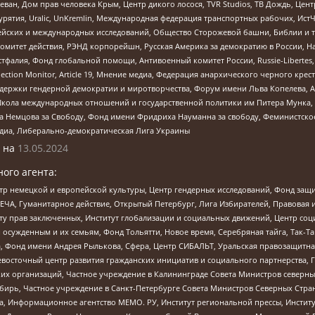
еван, Дом прав человека Крым, Центр дикого лосося, TVR Studios, ТВ Дождь, Це
урятия, Uralic, UnKremlin, Международная федерация транспортных рабочих, Ист
ейских и международных исследований, Общество Сторожевой башни, Библии и тр
омитет действия, РЭНД корпорейшн, Русская Америка за демократию в России, Н
фалия, Фонд глобальной помощи, Антивоенный комитет России, Russie-Libertes, L
lection Monitor, Article 19, Мнение медиа, Федерация анархического черного кр
и гендерной демократии и миротворчества, Форум имени Льва Копелева, American C
г, Школа международных отношений и государственной политики им Питера Мунка
 Немцова за Свободу, Фонд имени Фридриха Науманна за свободу, Феминистско
медиа, Либерально-демократическая Лига Украины
 на
13.05.2024
ого агента:
р немецкой и европейской культуры, Центр гендерных исследований, Фонд защи
ЧА, Гуманитарное действие, Открытый Петербург, Лига Избирателей, Правовая 
иту прав заключенных, Институт глобализации и социальных движений, Центр 
ужденным и их семьям, Фонд Тольятти, Новое время, Серебряная тайга, Так-Так-
, Фонд имени Андрея Рылькова, Сфера, Центр СИБАЛЬТ, Уральская правозащитна
невосточный центр развития гражданских инициатив и социального партнерства, 
 организаций, Частное учреждение в Калининграде Совета Министров северных 
бирь, Частное учреждение в Санкт-Петербурге Совета Министров Северных Стра
а, Информационное агентство МЕМО. РУ, Институт региональной прессы, Инсти