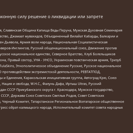
аконную силу решение о ликвидации или запрете
ья, Славянская Община Капища Веды Перуна, Мужская Духовная Семинария
щество, Джамаат мувахидов, Объединенный Вилайат Кабарды, Балкарии и
ден Дьявола, Армия воли народа, Национальная Социалистическая
роверов-Инглингов, Русский общенациональный союз, Движение против
усское национальное единство, Северное Братство, Клуб Болельщиков
а, Правый сектор, УНА - УНСО, Украинская повстанческая армия, Тризуб
 TulaSkins, Этнополитическое объединение Русские, Русское национальное
О противодействии экстремистской деятельности, РЕВТАТПОД,
ы и Единения, Каракольская инициативная группа, Автоград Крю, Союз
 Нация и свобода, W.H.С., Фалунь Дафа, Иртыш Ultras, Русский
ан СССР Прикубанского округа г. Краснодара, Мужское государство,
СССР, Держава Союз Советских Светлых Родов, Совет Советских
в, Черный Комитет, Татарстанское Региональное Всетатарское общественное
гресс ойрат-калмыцкого народа, Исполнительный комитет совета народных