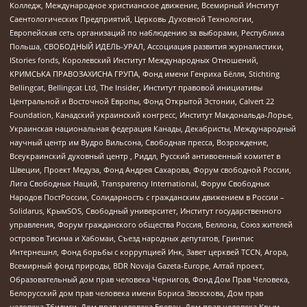
Колледж, Международное христианское движение, Всемирный Институт
Саентологических Предприятий, Церковь Духовной Технологии,
Европейская сеть организаций по наблюдению за выборами, Республика
Польша, СВОБОДНЫЙ ИДЕЛЬ-УРАЛ, Ассоциация развития журналистики,
IStories fonds, Королевский Институт Международных Отношений,
КРИМСЬКА ПРАВОЗАХИСНА ГРУПА, Фонд имени Генриха Бёлля, Stichting
Bellingcat, Bellingcat Ltd, The Insider, Институт правовой инициативы
Центральной и Восточной Европы, Фонд Открытой Эстонии, Calvert 22
Foundation, Канадский украинский конгресс, Институт Макдональда-Лорье,
Украинская национальная федерация Канады, Декабристы, Международный
научный центр им Вудро Вильсона, Свободная пресса, Возрождение,
Всеукраинский духовный центр , Риддл, Русский антивоенный комитет в
Швеции, Проект Медуза, Фонд Андрея Сахарова, Форум свободной России,
Лига Свободных Наций, Transparеncy International, Форум Свободных
Народов ПостРоссии, Солидарность с гражданским движением в России –
Solidarus, КрымSOS, Свободный университет, Институт государственного
управления, Форум гражданского общества Россия, Беллона, Союз жителей
островов Тисима и Хабомаи, Съезд народных депутатов, Гринпис
Интернешнл, Фонд борьбы с коррупцией Инк, Завет церквей TCCN, Агора,
Всемирный фонд природы, BDR Novaja Gazeta-Europe, Алтай проект,
Образовательный дом прав человека Чернигов, Фонд Дом Прав Человека,
Белорусский дом прав человека имени Бориса Звозскова, Дом прав
человека Тбилиси, Дом прав человека Ереван, Дом прав человека Крым,