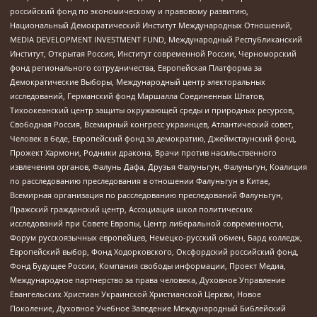
российский фонд по экономическому и правовому развитию,
Национальный Демократический Институт Международных Отношений,
MEDIA DEVELOPMENT INVESTMENT FUND, Международный Республиканский
Институт, Открытая Россия, Институт современной России, Черноморский
фонд регионального сотрудничества, Европейская Платформа за
Демократические Выборы, Международный центр электоральных
исследований, Германский фонд Маршалла Соединенных Штатов,
Тихоокеанский центр защиты окружающей среды и природных ресурсов,
Свободная Россия, Всемирный конгресс украинцев, Атлантический совет,
Человек в беде, Европейский фонд за демократию, Джеймстаунский фонд,
Прожект Хармони, Родники дракона, Врачи против насильственного
извлечения органов, Фалунь Дафа, Друзья Фалуньгун, Фалуньгун, Коалиция
по расследованию преследования в отношении Фалуньгун в Китае,
Всемирная организация по расследованию преследований Фалуньгун,
Пражский гражданский центр, Ассоциация школ политических
исследований при Совете Европы, Центр либеральной современности,
Форум русскоязычных европейцев, Немецко-русский обмен, Бард колледж,
Европейский выбор, Фонд Ходорковского, Оксфордский российский фонд,
Фонд Будущее России, Компания свободы информации, Проект Медиа,
Международное партнерство за права человека, Духовное Управление
Евангельских Христиан Украинской Христианской Церкви, Новое
Поколение, Духовное Учебное Заведение Международный Библейский