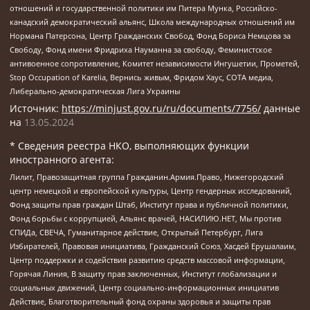
отношений и государственной политики им Питера Мунка, Российско-
канадский демократический альянс, Школа международных отношений им
Нормана Патерсона, Центр Гражданских Свобод, Фонд Бориса Немцова за
Свободу, Фонд имени Фридриха Науманна за свободу, Феминистское
антивоенное сопротивление, Комитет независимости Ингушетии, Прометей,
Stop Occupation of Karelia, Вернись живым, Фридом Хаус, СОТА медиа,
Либерально-демократическая Лига Украины
Источник:
https://minjust.gov.ru/ru/documents/7756/
данные
на
13.05.2024
* Сведения реестра НКО, выполняющих функции
иностранного агента:
Лилит, Правозащитная группа Гражданин.Армия.Право, Нижегородский
центр немецкой и европейской культуры, Центр гендерных исследований,
Фонд защиты прав граждан Штаб, Институт права и публичной политики,
Фонд борьбы с коррупцией, Альянс врачей, НАСИЛИЮ.НЕТ, Мы против
СПИДа, СВЕЧА, Гуманитарное действие, Открытый Петербург, Лига
Избирателей, Правовая инициатива, Гражданский Союз, Хасдей Ерушалаим,
Центр поддержки и содействия развитию средств массовой информации,
Горячая Линия, В защиту прав заключенных, Институт глобализации и
социальных движений, Центр социально-информационных инициатив
Действие, Благотворительный фонд охраны здоровья и защиты прав