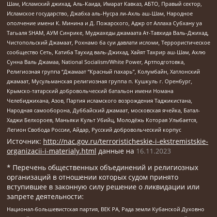
Шам, Исламский джихад, Аль-Каида, Имарат Кавказ, АБТО, Правый сектор,
Исламское государство, Джабха аль-Нусра ли-Ахль аш-Шам, Народное
ополчение имени К. Минина и Д. Пожарского, Аджр от Аллаха Субхану уа
Тагьаля SHAM, АУМ Синрике, Муджахеды джамаата Ат-Тавхида Валь-Джихад,
Чистопольский Джамаат, Рохнамо ба суи давлати исломи, Террористическое
сообщество Сеть, Катиба Таухид валь-Джихад, Хайят Тахрир аш-Шам, Ахлю
Сунна Валь Джамаа, National Socialism/White Power, Артподготовка,
Религиозная группа “Джамаат “Красный пахарь”, Колумбайн, Хатлонский
джамаат, Мусульманская религиозная группа п. Кушкуль г. Оренбург,
Крымско-татарский добровольческий батальон имени Номана
Челебиджихана, Азов, Партия исламского возрождения Таджикистана,
Народная самооборона, Дуббайский джамаат, московская ячейка, Батал-
Хаджи Белхороев, Маньяки Культ Убийц, Молодёжь Которая Улыбается,
Легион Свобода России, Айдар, Русский добровольческий корпус
Источник:
http://nac.gov.ru/terroristicheskie-i-ekstremistskie-
organizacii-i-materialy.html
данные на
16.11.2023
* Перечень общественных объединений и религиозных
организаций в отношении которых судом принято
вступившее в законную силу решение о ликвидации или
запрете деятельности:
Национал-большевистская партия, ВЕК РА, Рада земли Кубанской Духовно