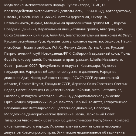
Меджлис крымскотатарского народа, Рубеж Севера, ТОЙС, О
противодействии экстремистской деятельности, РЕВТАТПОД, Артподготовка,
Штольц, В честь иконы Божией Матери Державная, Сектор 16,
Независимость, Фирма, Молодежная правозащитная группа МПГ, Курсом
Правды и Единения, Каракольская инициативная группа, Автоград Крю,
Союз Славянских Сил Руси, Алля-Аят, Благотворительный пансионат Ак Умут,
Русская республика Русь, Арестантское уголовное единство, Башкорт, Нация
и свобода, Нация и свобода, W.H.С., Фалунь Дафа, Иртыш Ultras, Русский
Патриотический клуб-Новокузнецк/РПК, Сибирский державный союз, Фонд
борьбы с коррупцией, Фонд защиты прав граждан, Штабы Навального,
Совет граждан СССР Прикубанского округа г. Краснодара, Мужское
государство, Народное объединение русского движения, Народное
движение Адат, Народный совет граждан РСФСР СССР Архангельской
области, Проект Штурм, Граждане СССР, Держава Союз Советских Светлых
Родов, Совет Советских Социалистических Районов, Meta Platforms Inc,
Facebook, Instagram, WhatsApp, СИЧ-С14, Добровольческое Движение
Организации украинских националистов, Черный Комитет, Татарстанское
Региональное Всетатарское общественное движение, Невоград,
Молодежное Демократическое Движение Весна, Верховный Совет
Татарской Автономной Советской Социалистической Республики, Конгресс
ойрат-калмыцкого народа, Исполнительный комитет совета народных
депутатов Красноярского края, Этническое национальное объединение,