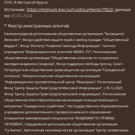
ЛГБТ, Я.МЫ Сергей Фургал
Источник:
https://minjust.gov.ru/ru/documents/7822/
данные
на
03.05.2024
* Реестр иностранных агентов:
Калининградская региональная общественная организация "Экозащита!-Женсовет", Фонд содействия защите прав и свобод граждан "Общественный вердикт", Фонд "Институт Развития Свободы Информации", Частное учреждение "Информационное агентство МЕМО. РУ", Региональная общественная организация "Общественная комиссия по сохранению наследия академика Сахарова", Фонд поддержки свободы прессы, Санкт-Петербургская общественная правозащитная организация "Гражданский контроль", Межрегиональная общественная организация "Информационно-просветительский центр "Мемориал", Региональный Фонд "Центр Защиты Прав Средств Массовой Информации", с 05.12.2023 Фонд "Центр Защиты Прав Средств массовой информации", Региональная общественная благотворительная организация помощи беженцам и мигрантам "Гражданское содействие", Негосударственное образовательное учреждение дополнительного профессионального образования (повышение квалификации) специалистов "АКАДЕМИЯ ПО ПРАВАМ ЧЕЛОВЕКА", Свердловская региональная общественная организация "Сутяжник", Автономная некоммерческая организация "Центр независимых социологических исследований", Союз общественных объединений "Российский исследовательский центр по правам человека", Региональное общественное учреждение научно-информационный центр "МЕМОРИАЛ", Некоммерческая организация "Фонд защиты гласности", Автономная некоммерческая организация "Институт прав человека", Городская общественная организация "Екатеринбургское общество "МЕМОРИАЛ", Городская общественная организация "Рязанское историко-просветительское и правозащитное общество "Мемориал" (Рязанский Мемориал), Челябинский региональный орган общественной самодеятельности – женское общественное объединение "Женщины Евразии", Челябинский региональный орган общественной самодеятельности "Уральская правозащитная группа", Фонд содействия защите здоровья и социальной справедливости имени Андрея Рылькова, Автономная Некоммерческая Организация "Аналитический Центр Юрия Левады", Автономная некоммерческая организация социальной поддержки населения "Проект Апрель", Региональная общественная организация помощи женщинам и детям, находящимся в кризисной ситуации "Информационно-методический центр "Анна", Фонд содействия развитию массовых коммуникаций и правовому просвещению "Так-так-Так", Фонд содействия устойчивому развитию "Серебряная тайга", Свердловский региональный общественный фонд социальных проектов "Новое время", "Idel.Реалии", Кавказ.Реалии, Крым.Реалии, Телеканал Настоящее Время, Татаро-башкирская служба Радио Свобода (Azatliq Radiosi), Радио Свободная Европа/Радио Свобода (PCE/PC), "Сибирь.Реалии", "Фактограф", Благотворительный фонд помощи осужденным и их семьям, Автономная некоммерческая организация "Институт глобализации и социальных движений", Фонд "В защиту прав заключенных", Частное учреждение "Центр поддержки и содействия развитию средств массовой информации", Пензенский региональный общественный благотворительный фонд "Гражданский союз", "Север.Реалии", Некоммерческая организация Фонд "Правовая инициатива", Общество с ограниченной ответственностью "Радио Свободная Европа/Радио Свобода", Чешское информационное агентство "MEDIUM-ORIENT", Красноярская региональная общественная организация "Мы против СПИДа", Камалягин Денис Николаевич, Маркелов Сергей Евгеньевич, Пономарев Лев Александрович, Савицкая Людмила Алексеевна, Автономная некоммерческая организация "Центр по работе с проблемой насилия "НАСИЛИЮ.НЕТ", Межрегиональный профессиональный союз работников здравоохранения "Альянс врачей", Юридическое лицо, зарегистрированное в Латвийской Республике, SIA "Medusa Project" (регистрационный номер 40103797863, дата регистрации 10.06.2014), Некоммерческая организация "Фонд по борьбе с коррупцией", Автономная некоммерческая организация "Институт права и публичной политики", Баданин Роман Сергеевич, Гликин Максим Александрович, Железнова Мария Михайловна, Лукьянова Юлия Сергеевна, Маетная Елизавета Витальевна, Маняхин Петр Борисович, Чуракова Ольга Владимировна, Ярош Юлия Петровна, Юридическое лицо "The Insider SIA", зарегистрированное в Риге, Латвийская Республика (дата регистрации 26.06.2015), являющееся администратором доменного имени интернет-издания "The Insider SIA", https://theins.ru, Постернак Алексей Евгеньевич, Рубин Михаил Аркадьевич, Анин Роман Александрович, Юридическое лицо Istories fonds, зарегистрированное в Латвийской Республике (регистрационный номер 50008295751, дата регистрации 24.02.2020), Великовский Дмитрий Александрович, Долинина Ирина Николаевна, Мароховская Алеся Алексеевна, Шлейнов Роман Юрьевич, Шмагун Олеся Валентиновна, Общество с ограниченной ответственностью "Альтаир 2021", Общество с ограниченной ответственностью "Вега 2021", Общество с ограниченной ответственностью "Главный редактор 2021", Общество с ограниченной ответственностью "Ромашки монолит", Важенков Артем Валерьевич, Ивановская областная общественная организация "Центр гендерных исследований", Гурман Юрий Альбертович, Медиапроект "ОВД-Инфо", Егоров Владимир Владимирович, Жилинский Владимир Александрович, Общество с ограниченной ответственностью "ЗП", Иванова София Юрьевна, Карезина Инна Павловна, Кильтау Екатерина Викторовна, Петров Алексей Викторович, Пискунов Сергей Евгеньевич, Смирнов Сергей Сергеевич, Тихонов Михаил Сергеевич, Общество с ограниченной ответственностью "ЖУРНАЛИСТ-ИНОСТРАННЫЙ АГЕНТ", Арапова Галина Юрьевна, Вольтская Татьяна Анатольевна, Американская компания "Mason G.E.S. Anonymous Foundation" (США), являющаяся владельцем интернет-издания https://mnews.world/, Компания "Stichting Bellingcat", зарегистрированная в Нидерландах (дата регистрации 11.07.2018), Захаров Андрей Вячеславович, Клепиковская Екатерина Дмитриевна, Общество с ограниченной ответственностью "МЕМО", Перл Роман Александрович, Симонов Евгений Алексеевич, Соловьева Елена Анатольевна, Сотников Даниил Владимирович, Сурначева Елизавета Дмитриевна, Автономная некоммерческая организация по защите прав человека и информированию населения "Якутия – Наше Мнение", Общество с ограниченной ответственностью "Москоу диджитал медиа", с 26.01.2023 Общество с ограниченной ответственностью "Чайка Белые сады", Ветошкина Валерия Валерьевна, Заговора Максим Александрович, Межрегиональное общественное движение "Российская ЛГБТ - сеть", Оленичев Максим Владимирович, Павлов Иван Юрьевич, Скворцова Елена Сергеевна, Общество с ограниченной ответственностью "Как бы инагент", Кочетков Игорь Викторович, Общество с ограниченной ответственностью "Честные выборы", Еланчик Олег Александрович, Общество с ограниченной ответственностью "Нобелевский призыв", Гималова Регина Эмилевна, Григорьев Андрей Валерьевич, Григорьева Алина Александровна, Ассоциация по содействию защите прав призывников, альтернативнослужащих и военнослужащих "Правозащитная группа "Гражданин.Армия.Право", Хисамова Регина Фаритовна, Автономная некоммерческая организация по реализации социально-правовых программ "Лилит", Дальневосточное общественное движение "Маяк", Санкт-Петербургская ЛГБТ-инициативная группа "Выход", Инициативная группа ЛГБТ+ "Реверс", Алексеев Андрей Викторович, Бекбулатова Таисия Львовна, Беляев Иван Михайлович, Владыкина Елена Сергеевна, Гельман Марат Александрович, Никульшина Вероника Юрьевна, Толоконникова Надежда Андреевна, Шендерович Виктор Анатольевич, Общество с ограниченной ответственностью "Данное сообщение", Общество с ограниченной ответственностью Издательский дом "Новая глава", Айнбиндер Александра Александровна, Московский комьюнити-центр для ЛГБТ+инициатив, Благотворительный фонд развития филантропии, Deutsche Welle (Германия, Kurt-Schumacher-Strasse 3, 53113 Bonn), Борзунова Мария Михайловна, Воробьев Виктор Викторович, Голубева Анна Львовна, Константинова Алла Михайловна, Малкова Ирина Владимировна, Мурадов Мурад Абдулгалимович, Осетинская Елизавета Николаевна, Понасенков Евгений Николаевич, Ганапольский Матвей Юрьевич, Киселев Евгений Алексеевич, Борухович Ирина Григорьевна, Дремин Иван Тимофеевич, Дубровский Дмитрий Викторович, Красноярская региональная общественная организация поддержки и развития альтернативных образовательных технологий и межкультурных коммуникаций "ИНТЕРРА", Маяковская Екатерина Алексеевна, Фейгин Марк Захарович, Филимонов Андрей Викторович, Дзугкоева Регина Николаевна, Доброхотов Роман Александрович, Дудь Юрий Александрович, Елкин Сергей Владимирович, Кругликов Кирилл Игоревич, Сабунаева Мария Леонидовна, Семенов Алексей Владимирович, Шаинян Карен Багратович, Шульман Екатерина Михайловна, Асафьев Артур Валерьевич, Вахштайн Виктор Семенович, Венедиктов Алексей Алексеевич, Лушникова Екатерина Евгеньевна, Волков Леонид Михайлович, Невзоров Александр Глебович, Пархоменко Сергей Борисович, Сироткин Ярослав Николаевич, Кара-Мурза Владимир Владимирович, Баранова Наталья Владимировна, Гозман Леонид Яковлевич, Кагарлицкий Борис Юльевич, Климарев Михаил Валерьевич, Милов Владимир Станиславович, Автономная некоммерческая организация Краснодарский центр современного искусства "Типография", Моргенштерн Алишер Тагирович, Соболь Любовь Эдуардовна, Общество с ограниченной ответственностью "ЛИЗА НОРМ", Каспаров Гарри Кимович, Ходорковский Михаил Борисович, Общество с ограниченной ответственностью "Апрельские тезисы", Данилович Ирина Брониславовна, Кашин Олег Владимирович, Петров Николай Владимирович, Пивоваров Алексей Владимирович, Соколов Михаил Владимирович, Цветкова Юлия Владимировна, Чичваркин Евгений Александрович, Комитет против пыток/Команда против пыток, Общество с ограниченной ответственностью "Первый научный", Общество с ограниченной ответственностью "Вертолет и ко", Белоцерковская Вероника Борисовна, Кац Максим Евгеньевич, Лазарева Татьяна Юрьевна, Шаведдинов Руслан Табризович, Яшин Илья Валерьевич, Общество с ограниченной ответственностью "Иноагент ААВ", Алешковский Дмитрий Петрович, Альбац Евгения Марковна, Быков Дмитрий Львович, Галямина Юлия Евгеньевна, Лойко Сергей Леонидович, Мартынов Кирилл Константинович, Медведев Сергей Александрович, Крашенинников Федор Геннадиевич, Гордеева Катерина Вл