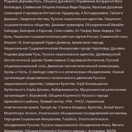
Родовой Державы Русь, Община Духовного Управления Асгардской Веси
Беловодья, Славянская Община Капища Веды Перуна, Мужская Духовная
Семинария Староверов-Инглингов, Нурджулар, К Богодержавию, Таблиги
Джамаат, Свидетели Иеговы, Русское национальное единство, Национал-
социалистическое общество, Джамаат мувахидов, Объединенный Вилайат
Кабарды, Балкарии и Карачая, Союз славян, Ат-Такфир Валь-Хиджра, Пит
Буль, Национал-социалистическая рабочая партия России, Славянский союз,
Формат-18, Благородный Орден Дьявола, Армия воли народа,
Национальная Социалистическая Инициатива города Череповца, Духовно-
Родовая Держава Русь, Русское национальное единство, Древнерусской
Инглистической церкви Православных Староверов-Инглингов, Русский
общенациональный союз, Движение против нелегальной иммиграции,
Кровь и Честь, О свободе совести и о религиозных объединениях, Омская
организация общественного политического движения Русское
национальное единство, Северное Братство, Клуб Болельщиков
Футбольного Клуба Динамо, Файзрахманисты, Мусульманская религиозная
организация п. Боровский, Община Коренного Русского народа
Щелковского района, Правый сектор, УНА - УНСО, Украинская
повстанческая армия, Тризуб им. Степана Бандеры, Братство, Белый Крест,
Misanthropic division, Религиозное объединение последователей инглиизма,
Народная Социальная Инициатива, TulaSkins, Этнополитическое
объединение Русские, Русское национальное объединение Атака, Мечеть
Мирмамеда, Община Коренного Русского народа г. Астрахани, ВОЛЯ,