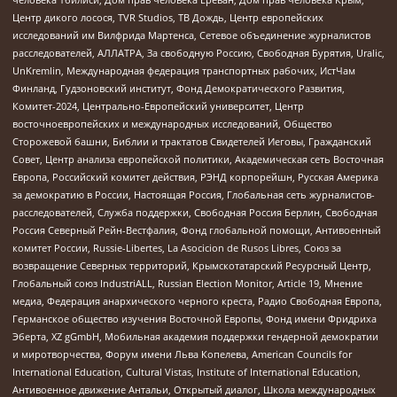
Центр дикого лосося, TVR Studios, ТВ Дождь, Центр европейских
исследований им Вилфрида Мартенса, Сетевое объединение журналистов
расследователей, АЛЛАТРА, За свободную Россию, Свободная Бурятия, Uralic,
UnKremlin, Международная федерация транспортных рабочих, ИстЧам
Финланд, Гудзоновский институт, Фонд Демократического Развития,
Комитет-2024, Центрально-Европейский университет, Центр
восточноевропейских и международных исследований, Общество
Сторожевой башни, Библии и трактатов Свидетелей Иеговы, Гражданский
Совет, Центр анализа европейской политики, Академическая сеть Восточная
Европа, Российский комитет действия, РЭНД корпорейшн, Русская Америка
за демократию в России, Настоящая Россия, Глобальная сеть журналистов-
расследователей, Служба поддержки, Свободная Россия Берлин, Свободная
Россия Северный Рейн-Вестфалия, Фонд глобальной помощи, Антивоенный
комитет России, Russie-Libertes, La Asocicion de Rusos Libres, Союз за
возвращение Северных территорий, Крымскотатарский Ресурсный Центр,
Глобальный союз IndustriALL, Russian Election Monitor, Article 19, Мнение
медиа, Федерация анархического черного креста, Радио Свободная Европа,
Германское общество изучения Восточной Европы, Фонд имени Фридриха
Эберта, XZ gGmbH, Мобильная академия поддержки гендерной демократии
и миротворчества, Форум имени Льва Копелева, American Councils for
International Education, Cultural Vistas, Institute of International Education,
Антивоенное движение Антальи, Открытый диалог, Школа международных