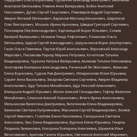
Анастасия Евгеньевна, Ривина Анна Валерьевна, Бойко Анатолий
Николаевич, Дугин Сергей Георгиевич, Пивоваров Андрей Сергеевич,
Аверин Виталий Евгеньевич, Барахоев Магомед Бекханович, Шарипков
Олег Викторович, Мошель Ирина Ароновна, Шведов Григорий Сергеевич,
Пономарев Лев Александрович, Каргалицкий Борис Юльевич, Созаев
Валерий Валерьевич, Исламов Тимур Рифгатович, Романова Ольга
Евгеньевна, Щаров Сергей Алексадрович, Цирульников Борис Альбертович,
Гасан Ольга Павловна, Паутов Юрий Анатольевич, Верховский Александр
Маркович, Пислакова-Паркер Марина Петровна, Кочеткова Татьяна
Владимировна, Чуркина Наталья Валерьевна, Акимова Татьяна Николаевна,
Золотарева Екатерина Александровна, Рачинский Ян Збигневич, Жемкова
Елена Борисовна, Гудков Лев Дмитриевич, Илларионова Юлия Юрьевна,
Саранг Анна Васильевна, Захарова Светлана Сергеевна, Аверин Владимир
Анатольевич, Щур Татьяна Михайловна, Щур Николай Алексеевич,
Блинушов Андрей Юрьевич, Мосин Алексей Геннадьевич, Гефтер Валентин
Михайлович, Симонов Алексей Кириллович, Флиге Ирина Анатольевна,
Мельникова Валентина Дмитриевна, Вититинова Елена Владимировна,
Баженова Светлана Куприяновна, Максимов Сергей Владимирович, Беляев
Сергей Иванович, Голубева Елена Николаевна, Ганнушкина Светлана
Алексеевна, Закс Елена Владимировна, Буртина Елена Юрьевна, Гендель
Людмила Залмановна, Кокорина Екатерина Алексеевна, Шуманов Илья
Вячеславович, Арапова Галина Юрьевна, Свечников Анатолий Мариевич,