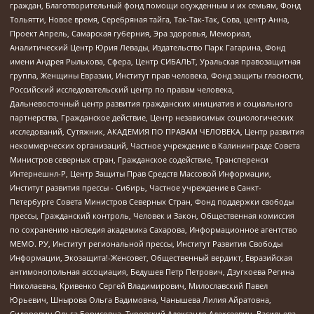
граждан, Благотворительный фонд помощи осужденным и их семьям, Фонд
Тольятти, Новое время, Серебряная тайга, Так-Так-Так, Сова, центр Анна,
Проект Апрель, Самарская губерния, Эра здоровья, Мемориал,
Аналитический Центр Юрия Левады, Издательство Парк Гагарина, Фонд
имени Андрея Рылькова, Сфера, Центр СИБАЛЬТ, Уральская правозащитная
группа, Женщины Евразии, Институт прав человека, Фонд защиты гласности,
Российский исследовательский центр по правам человека,
Дальневосточный центр развития гражданских инициатив и социального
партнерства, Гражданское действие, Центр независимых социологических
исследований, Сутяжник, АКАДЕМИЯ ПО ПРАВАМ ЧЕЛОВЕКА, Центр развития
некоммерческих организаций, Частное учреждение в Калининграде Совета
Министров северных стран, Гражданское содействие, Трансперенси
Интернешнл-Р, Центр Защиты Прав Средств Массовой Информации,
Институт развития прессы - Сибирь, Частное учреждение в Санкт-
Петербурге Совета Министров Северных Стран, Фонд поддержки свободы
прессы, Гражданский контроль, Человек и Закон, Общественная комиссия
по сохранению наследия академика Сахарова, Информационное агентство
МЕМО. РУ, Институт региональной прессы, Институт Развития Свободы
Информации, Экозащита!-Женсовет, Общественный вердикт, Евразийская
антимонопольная ассоциация, Бедушев Петр Петрович, Дзугкоева Регина
Николаевна, Кривенко Сергей Владимирович, Милославский Павел
Юрьевич, Шнырова Ольга Вадимовна, Чанышева Лилия Айратовна,
Сидорович Ольга Борисовна, Туровский Александр Алексеевич, Васильева