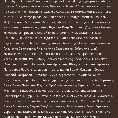
Петербурге Совета Министров Северных Стран, Фонд поддержки свободы
прессы, Гражданский контроль, Человек и Закон, Общественная комиссия
по сохранению наследия академика Сахарова, Информационное агентство
МЕМО. РУ, Институт региональной прессы, Институт Развития Свободы
Информации, Экозащита!-Женсовет, Общественный вердикт, Евразийская
антимонопольная ассоциация, Бедушев Петр Петрович, Дзугкоева Регина
Николаевна, Кривенко Сергей Владимирович, Милославский Павел
Юрьевич, Шнырова Ольга Вадимовна, Чанышева Лилия Айратовна,
Сидорович Ольга Борисовна, Туровский Александр Алексеевич, Васильева
Анастасия Евгеньевна, Ривина Анна Валерьевна, Бойко Анатолий
Николаевич, Дугин Сергей Георгиевич, Пивоваров Андрей Сергеевич,
Аверин Виталий Евгеньевич, Барахоев Магомед Бекханович, Шарипков
Олег Викторович, Мошель Ирина Ароновна, Шведов Григорий Сергеевич,
Пономарев Лев Александрович, Каргалицкий Борис Юльевич, Созаев
Валерий Валерьевич, Исламов Тимур Рифгатович, Романова Ольга
Евгеньевна, Щаров Сергей Алексадрович, Цирульников Борис Альбертович,
Гасан Ольга Павловна, Паутов Юрий Анатольевич, Верховский Александр
Маркович, Пислакова-Паркер Марина Петровна, Кочеткова Татьяна
Владимировна, Чуркина Наталья Валерьевна, Акимова Татьяна Николаевна,
Золотарева Екатерина Александровна, Рачинский Ян Збигневич, Жемкова
Елена Борисовна, Гудков Лев Дмитриевич, Илларионова Юлия Юрьевна,
Саранг Анна Васильевна, Захарова Светлана Сергеевна, Аверин Владимир
Анатольевич, Щур Татьяна Михайловна, Щур Николай Алексеевич,