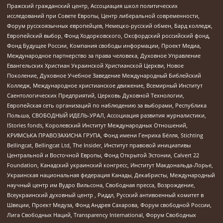
Пражский гражданский центр, Ассоциация школ политических
исследований при Совете Европы, Центр либеральной современности,
Форум русскоязычных европейцев, Немецко-русский обмен, Бард колледж,
Европейский выбор, Фонд Ходорковского, Оксфордский российский фонд,
Фонд Будущее России, Компания свободы информации, Проект Медиа,
Международное партнерство за права человека, Духовное Управление
Евангельских Христиан Украинской Христианской Церкви, Новое
Поколение, Духовное Учебное Заведение Международный Библейский
Колледж, Международное христианское движение, Всемирный Институт
Саентологических Предприятий, Церковь Духовной Технологии,
Европейская сеть организаций по наблюдению за выборами, Республика
Польша, СВОБОДНЫЙ ИДЕЛЬ-УРАЛ, Ассоциация развития журналистики,
IStories fonds, Королевский Институт Международных Отношений,
КРИМСЬКА ПРАВОЗАХИСНА ГРУПА, Фонд имени Генриха Бёлля, Stichting
Bellingcat, Bellingcat Ltd, The Insider, Институт правовой инициативы
Центральной и Восточной Европы, Фонд Открытой Эстонии, Calvert 22
Foundation, Канадский украинский конгресс, Институт Макдональда-Лорье,
Украинская национальная федерация Канады, Декабристы, Международный
научный центр им Вудро Вильсона, Свободная пресса, Возрождение,
Всеукраинский духовный центр , Риддл, Русский антивоенный комитет в
Швеции, Проект Медуза, Фонд Андрея Сахарова, Форум свободной России,
Лига Свободных Наций, Transparеncy International, Форум Свободных