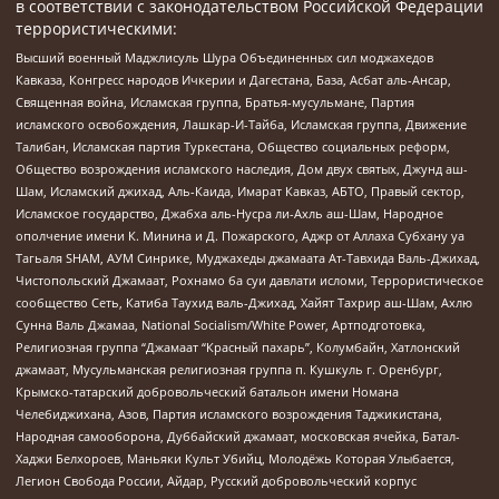
в соответствии с законодательством Российской Федерации
террористическими:
Высший военный Маджлисуль Шура Объединенных сил моджахедов
Кавказа, Конгресс народов Ичкерии и Дагестана, База, Асбат аль-Ансар,
Священная война, Исламская группа, Братья-мусульмане, Партия
исламского освобождения, Лашкар-И-Тайба, Исламская группа, Движение
Талибан, Исламская партия Туркестана, Общество социальных реформ,
Общество возрождения исламского наследия, Дом двух святых, Джунд аш-
Шам, Исламский джихад, Аль-Каида, Имарат Кавказ, АБТО, Правый сектор,
Исламское государство, Джабха аль-Нусра ли-Ахль аш-Шам, Народное
ополчение имени К. Минина и Д. Пожарского, Аджр от Аллаха Субхану уа
Тагьаля SHAM, АУМ Синрике, Муджахеды джамаата Ат-Тавхида Валь-Джихад,
Чистопольский Джамаат, Рохнамо ба суи давлати исломи, Террористическое
сообщество Сеть, Катиба Таухид валь-Джихад, Хайят Тахрир аш-Шам, Ахлю
Сунна Валь Джамаа, National Socialism/White Power, Артподготовка,
Религиозная группа “Джамаат “Красный пахарь”, Колумбайн, Хатлонский
джамаат, Мусульманская религиозная группа п. Кушкуль г. Оренбург,
Крымско-татарский добровольческий батальон имени Номана
Челебиджихана, Азов, Партия исламского возрождения Таджикистана,
Народная самооборона, Дуббайский джамаат, московская ячейка, Батал-
Хаджи Белхороев, Маньяки Культ Убийц, Молодёжь Которая Улыбается,
Легион Свобода России, Айдар, Русский добровольческий корпус