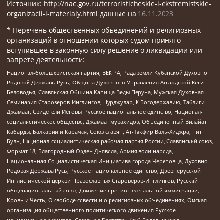
Источник:
http://nac.gov.ru/terroristicheskie-i-ekstremistskie-
organizacii-i-materialy.html
данные на
16.11.2023
* Перечень общественных объединений и религиозных
организаций в отношении которых судом принято
вступившее в законную силу решение о ликвидации или
запрете деятельности:
Национал-большевистская партия, ВЕК РА, Рада земли Кубанской Духовно
Родовой Державы Русь, Община Духовного Управления Асгардской Веси
Беловодья, Славянская Община Капища Веды Перуна, Мужская Духовная
Семинария Староверов-Инглингов, Нурджулар, К Богодержавию, Таблиги
Джамаат, Свидетели Иеговы, Русское национальное единство, Национал-
социалистическое общество, Джамаат мувахидов, Объединенный Вилайат
Кабарды, Балкарии и Карачая, Союз славян, Ат-Такфир Валь-Хиджра, Пит
Буль, Национал-социалистическая рабочая партия России, Славянский союз,
Формат-18, Благородный Орден Дьявола, Армия воли народа,
Национальная Социалистическая Инициатива города Череповца, Духовно-
Родовая Держава Русь, Русское национальное единство, Древнерусской
Инглистической церкви Православных Староверов-Инглингов, Русский
общенациональный союз, Движение против нелегальной иммиграции,
Кровь и Честь, О свободе совести и о религиозных объединениях, Омская
организация общественного политического движения Русское
национальное единство, Северное Братство, Клуб Болельщиков