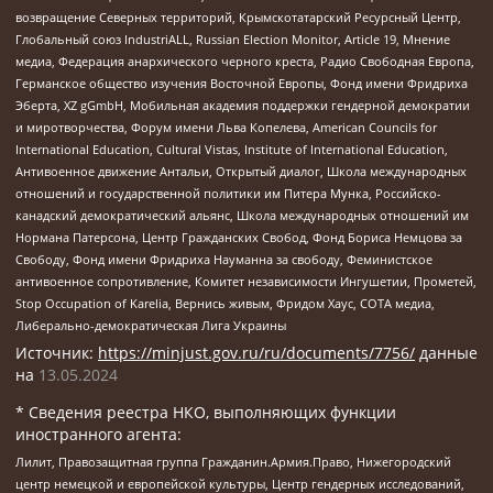
возвращение Северных территорий, Крымскотатарский Ресурсный Центр,
Глобальный союз IndustriALL, Russian Election Monitor, Article 19, Мнение
медиа, Федерация анархического черного креста, Радио Свободная Европа,
Германское общество изучения Восточной Европы, Фонд имени Фридриха
Эберта, XZ gGmbH, Мобильная академия поддержки гендерной демократии
и миротворчества, Форум имени Льва Копелева, American Councils for
International Education, Cultural Vistas, Institute of International Education,
Антивоенное движение Антальи, Открытый диалог, Школа международных
отношений и государственной политики им Питера Мунка, Российско-
канадский демократический альянс, Школа международных отношений им
Нормана Патерсона, Центр Гражданских Свобод, Фонд Бориса Немцова за
Свободу, Фонд имени Фридриха Науманна за свободу, Феминистское
антивоенное сопротивление, Комитет независимости Ингушетии, Прометей,
Stop Occupation of Karelia, Вернись живым, Фридом Хаус, СОТА медиа,
Либерально-демократическая Лига Украины
Источник:
https://minjust.gov.ru/ru/documents/7756/
данные
на
13.05.2024
* Сведения реестра НКО, выполняющих функции
иностранного агента:
Лилит, Правозащитная группа Гражданин.Армия.Право, Нижегородский
центр немецкой и европейской культуры, Центр гендерных исследований,