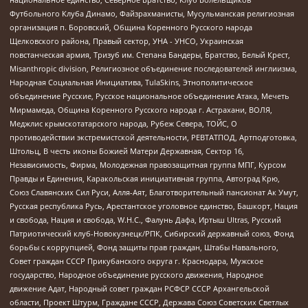
Футбольного Клуба Динамо, Файзрахманисты, Мусульманская религиозная
организация п. Боровский, Община Коренного Русского народа
Щелковского района, Правый сектор, УНА - УНСО, Украинская
повстанческая армия, Тризуб им. Степана Бандеры, Братство, Белый Крест,
Misanthropic division, Религиозное объединение последователей инглиизма,
Народная Социальная Инициатива, TulaSkins, Этнополитическое
объединение Русские, Русское национальное объединение Атака, Мечеть
Мирмамеда, Община Коренного Русского народа г. Астрахани, ВОЛЯ,
Меджлис крымскотатарского народа, Рубеж Севера, ТОЙС, О
противодействии экстремистской деятельности, РЕВТАТПОД, Артподготовка,
Штольц, В честь иконы Божией Матери Державная, Сектор 16,
Независимость, Фирма, Молодежная правозащитная группа МПГ, Курсом
Правды и Единения, Каракольская инициативная группа, Автоград Крю,
Союз Славянских Сил Руси, Алля-Аят, Благотворительный пансионат Ак Умут,
Русская республика Русь, Арестантское уголовное единство, Башкорт, Нация
и свобода, Нация и свобода, W.H.С., Фалунь Дафа, Иртыш Ultras, Русский
Патриотический клуб-Новокузнецк/РПК, Сибирский державный союз, Фонд
борьбы с коррупцией, Фонд защиты прав граждан, Штабы Навального,
Совет граждан СССР Прикубанского округа г. Краснодара, Мужское
государство, Народное объединение русского движения, Народное
движение Адат, Народный совет граждан РСФСР СССР Архангельской
области, Проект Штурм, Граждане СССР, Держава Союз Советских Светлых