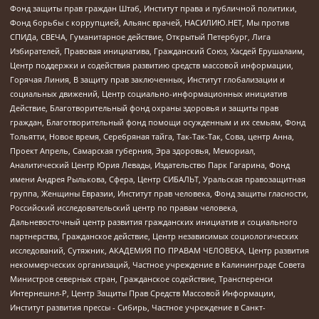
Фонд защиты прав граждан Штаб, Институт права и публичной политики,
Фонд борьбы с коррупцией, Альянс врачей, НАСИЛИЮ.НЕТ, Мы против
СПИДа, СВЕЧА, Гуманитарное действие, Открытый Петербург, Лига
Избирателей, Правовая инициатива, Гражданский Союз, Хасдей Ерушалаим,
Центр поддержки и содействия развитию средств массовой информации,
Горячая Линия, В защиту прав заключенных, Институт глобализации и
социальных движений, Центр социально-информационных инициатив
Действие, Благотворительный фонд охраны здоровья и защиты прав
граждан, Благотворительный фонд помощи осужденным и их семьям, Фонд
Тольятти, Новое время, Серебряная тайга, Так-Так-Так, Сова, центр Анна,
Проект Апрель, Самарская губерния, Эра здоровья, Мемориал,
Аналитический Центр Юрия Левады, Издательство Парк Гагарина, Фонд
имени Андрея Рылькова, Сфера, Центр СИБАЛЬТ, Уральская правозащитная
группа, Женщины Евразии, Институт прав человека, Фонд защиты гласности,
Российский исследовательский центр по правам человека,
Дальневосточный центр развития гражданских инициатив и социального
партнерства, Гражданское действие, Центр независимых социологических
исследований, Сутяжник, АКАДЕМИЯ ПО ПРАВАМ ЧЕЛОВЕКА, Центр развития
некоммерческих организаций, Частное учреждение в Калининграде Совета
Министров северных стран, Гражданское содействие, Трансперенси
Интернешнл-Р, Центр Защиты Прав Средств Массовой Информации,
Институт развития прессы - Сибирь, Частное учреждение в Санкт-