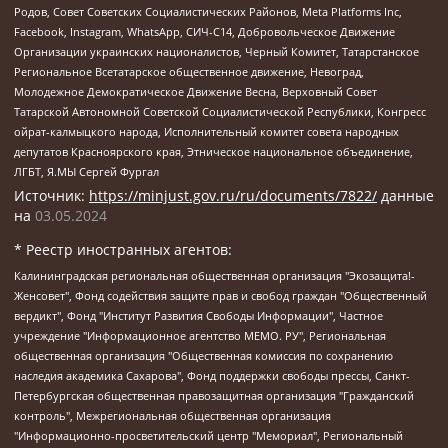
Родов, Совет Советских Социалистических Районов, Meta Platforms Inc,
Facebook, Instagram, WhatsApp, СИЧ-С14, Добровольческое Движение
Организации украинских националистов, Черный Комитет, Татарстанское
Региональное Всетатарское общественное движение, Невоград,
Молодежное Демократическое Движение Весна, Верховный Совет
Татарской Автономной Советской Социалистической Республики, Конгресс
ойрат-калмыцкого народа, Исполнительный комитет совета народных
депутатов Красноярского края, Этническое национальное объединение,
ЛГБТ, Я.МЫ Сергей Фургал
Источник:
https://minjust.gov.ru/ru/documents/7822/
данные
на
03.05.2024
* Реестр иностранных агентов:
Калининградская региональная общественная организация "Экозащита!-Женсовет", Фонд содействия защите прав и свобод граждан "Общественный вердикт", Фонд "Институт Развития Свободы Информации", Частное учреждение "Информационное агентство МЕМО. РУ", Региональная общественная организация "Общественная комиссия по сохранению наследия академика Сахарова", Фонд поддержки свободы прессы, Санкт-Петербургская общественная правозащитная организация "Гражданский контроль", Межрегиональная общественная организация "Информационно-просветительский центр "Мемориал", Региональный Фонд "Центр Защиты Прав Средств Массовой Информации", с 05.12.2023 Фонд "Центр Защиты Прав Средств массовой информации", Региональная общественная благотворительная организация помощи беженцам и мигрантам "Гражданское содействие", Негосударственное образовательное учреждение дополнительного профессионального образования (повышение квалификации) специалистов "АКАДЕМИЯ ПО ПРАВАМ ЧЕЛОВЕКА", Свердловская региональная общественная организация "Сутяжник", Автономная некоммерческая организация "Центр независимых социологических исследований", Союз общественных объединений "Российский исследовательский центр по правам человека", Региональное общественное учреждение научно-информационный центр "МЕМОРИАЛ", Некоммерческая организация "Фонд защиты гласности", Автономная некоммерческая организация "Институт прав человека", Городская общественная организация "Екатеринбургское общество "МЕМОРИАЛ", Городская общественная организация "Рязанское историко-просветительское и правозащитное общество "Мемориал" (Рязанский Мемориал), Челябинский региональный орган общественной самодеятельности – женское общественное объединение "Женщины Евразии", Челябинский региональный орган общественной самодеятельности "Уральская правозащитная группа", Фонд содействия защите здоровья и социальной справедливости имени Андрея Рылькова, Автономная Некоммерческая Организация "Аналитический Центр Юрия Левады", Автономная некоммерческая организация социальной поддержки населения "Проект Апрель", Региональная общественная организация помощи женщинам и детям, находящимся в кризисной ситуации "Информационно-методический центр "Анна", Фонд содействия развитию массовых коммуникаций и правовому просвещению "Так-так-Так", Фонд содействия устойчивому развитию "Серебряная тайга", Свердловский региональный общественный фонд социальных проектов "Новое время", "Idel.Реалии", Кавказ.Реалии, Крым.Реалии, Телеканал Настоящее Время, Татаро-башкирская служба Радио Свобода (Azatliq Radiosi), Радио Свободная Европа/Радио Свобода (PCE/PC), "Сибирь.Реалии", "Фактограф", Благотворительный фонд помощи осужденным и их семьям, Автономная некоммерческая организация "Институт глобализации и социальных движений", Фонд "В защиту прав заключенных", Частное учреждение "Центр поддержки и содействия развитию средств массовой информации", Пензенский региональный общественный благотворительный фонд "Гражданский союз", "Север.Реалии", Некоммерческая организация Фонд "Правовая инициатива", Общество с ограниченной ответственностью "Радио Свободная Европа/Радио Свобода", Чешское информационное агентство "MEDIUM-ORIENT", Красноярская региональная общественная организация "Мы против СПИДа", Камалягин Денис Николаевич, Маркелов Сергей Евгеньевич, Пономарев Лев Александрович, Савицкая Людмила Алексеевна, Автономная некоммерческая организация "Центр по работе с проблемой насилия "НАСИЛИЮ.НЕТ", Межрегиональный профессиональный союз работников здравоохранения "Альянс врачей", Юридическое лицо, зарегистрированное в Латвийской Республике, SIA "Medusa Project" (регистрационный номер 40103797863, дата регистрации 10.06.2014), Некоммерческая организация "Фонд по борьбе с коррупцией", Автономная некоммерческая организация "Институт права и публичной политики", Баданин Роман Сергеевич, Гликин Максим Александрович, Железнова Мария Михайловна, Лукьянова Юлия Сергеевна, Маетная Елизавета Витальевна, Маняхин Петр Борисович, Чуракова Ольга Владимировна, Ярош Юлия Петровна, Юридическое лицо "The Insider SIA", зарегистрированное в Риге, Латвийская Республика (дата регистрации 26.06.2015), являющееся администратором доменного имени интернет-издания "The Insider SIA", https://theins.ru, Постернак Алексей Евгеньевич, Рубин Михаил Аркадьевич, Анин Роман Александрович, Юридическое лицо Istories fonds, зарегистрированное в Латвийской Республике (регистрационный номер 50008295751, дата регистрации 24.02.2020), Великовский Дмитрий Александрович, Долинина Ирина Николаевна, Мароховская Алеся Алексеевна, Шлейнов Роман Юрьевич, Шмагун Олеся Валентиновна, Общество с ограниченной ответственностью "Альтаир 2021", Общество с ограниченной ответственностью "Вега 2021", Общество с ограниченной ответственностью "Главный редактор 2021", Общество с ограниченной ответственностью "Ромашки монолит", Важенков Артем Валерьевич, Ивановская областная общественная организация "Центр гендерных исследований", Гурман Юрий Альбертович, Медиапроект "ОВД-Инфо", Егоров Владимир Владимирович, Жилинский Владимир Александрович, Общество с ограниченной ответственностью "ЗП", Иванова София Юрьевна, Карезина Инна Павловна, Кильтау Екатерина Викторовна, Петров Алексей Викторович, Пискунов Сергей Евгеньевич, Смирнов Сергей Сергеевич, Тихонов Михаил Сергеевич, Общество с ограниченной ответственностью "ЖУРНАЛИСТ-ИНОСТРАННЫЙ АГЕНТ", Арапова Галина Юрьевна, Вольтская Татьяна Анатольевна, Американская компания "Mason G.E.S. Anonymous Foundation" (США), являющаяся владельцем интернет-издания https://mnews.world/, Компания "Stichting Bellingcat", зарегистрированная в Нидерландах (дата регистрации 11.07.2018), Захаров Андрей Вячеславович, Клепиковская Екатерина Дмитриевна, Общество с ограниченной ответственностью "МЕМО", Перл Роман Александрович, Симонов Евгений Алексеевич, Соловьева Елена Анатольевна, Сотников Даниил Владимирович, Сурначева Елизавета Дмитриевна, Автономная некоммерческая организация по защите прав человека и информированию населения "Якутия – Наше Мнение", Общество с ограниченной ответственностью "Москоу диджитал медиа", с 26.01.2023 Общество с ограниченной ответственностью "Чайка Белые сады", Ветошкина Валерия Валерьевна, Заговора Максим Александрович, Межрегиональное общественное движение "Российская ЛГБТ - сеть", Оленичев Максим Владимирович, Павлов Иван Юрьевич, Скворцова Елена Сергеевна, Общество с ограниченной ответственностью "Как бы инагент", Кочетков Игорь Викторович, Общество с ограниченной ответственностью "Честные выборы", Еланчик Олег Александрович, Общество с ограниченной ответственностью "Нобелевский призыв", Гималова Регина Эмилевна, Григорьев Андрей Валерьевич, Григорьева Алина Александровна, Ассоциация по содействию защите прав призывников, альтернативнослужащих и военнослужащих "Правозащитная группа "Гражданин.Армия.Право", Хисамова Регина Фаритовна, Автономная некоммерческая организация по реализации социально-правовых программ "Лилит", Дальневосточное общественное движение "Маяк", Санкт-Петербургская ЛГБТ-инициативная группа "Выход", Инициативная группа ЛГБТ+ "Реверс", Алексеев Андрей Викторович, Бекбулатова Таисия Львовна, Беляев Иван Михайлович, Владыкина Елена Сергеевна, Гельман Марат Александрович, Никульшина Вероника Юрьевна, Толоконникова Надежда Андреевна, Шендерович Виктор Анатольевич, Общество с ограниченной ответственностью "Данное сообщение", Общество с ограниченной ответственностью Издательский дом "Новая глава", Айнбиндер Александра Александровна, Московский комьюнити-центр для ЛГБТ+инициатив, Благотворительный фонд развития филантропии, Deutsche Welle (Германия, Kurt-Schumacher-Strasse 3, 53113 Bonn), Борзунова Мария Михайловна, Воробьев Виктор Викторович, Голубева Анна Львовна, Константинова Алла Михайловна, Малкова Ирина Владимировна, Мурадов Мурад Абдулгалимович, Осетинская Елизавета Николаевна, Понасенков Евгений Николаевич, Ганапольский Матвей Юрьевич, Киселев Евгений Алексеевич, Борухович Ирина Григорьевна, Дремин Иван Тимофеевич, Дубровский Дмитрий Викторович, Красноярская региональная общественная организация поддержки и развития альтернативных образовательных технологий и межкультурных коммуникаций "ИНТЕРРА", Маяковская Екатерина Алексеевна, Фейгин Марк Захарович, Филимонов Андрей Викторович, Дзугкоева Регина Николаевна, Доброхотов Роман Александрович, Дудь Юрий Александрович, Елкин Сергей Владимирович, Кругликов Кирилл Игоревич, Сабунаева Мария Леонидовна, Семенов Алексей Владимирович, Шаинян Карен Багратович, Шульман Екатерина Михайловна, Асафьев Артур Валерьевич, Вахштайн Виктор Семенович, Венедиктов Алексей Алексеевич, Лушникова Екатерина Евгеньевна, Волков Леонид Михайлович, Невзоров Александр Глебович, Пархоменко Сергей Борисович, Сироткин Ярослав Николаевич, Кара-Мурза Владимир Владимирович, Баранова Наталья Владимировна, Гозман Леонид Яковлевич, Кагарлицкий Борис Юльевич, Климарев Михаил Валерьевич, Милов Владимир Станиславович, Автономная некоммерческая организация Краснодарский центр современного искусства "Типография", Моргенштерн Алишер Тагирович, Соболь Любовь Эдуардовна, Общество с ограниченной ответственностью "ЛИЗА НОРМ", Каспаров Гарри Кимович, Ходорковский Михаил Борисович, Общество с ограниченной ответственностью "Апрельские тезисы", Данилович Ирина Брониславовна, Кашин Олег Владимирович, Петров Николай Владимирович, Пивоваров Алексей Владимирович, Соколов Михаил Владимирович, Цветкова Юлия Владимировна, Чичваркин Евгений Александрович, Комитет против пыток/Команда против пыток, Общество с ограниченной ответственностью "Первый научный", Общество с ограниченной ответственностью "Вертолет и ко", Белоцерковская Вероника Борисовна, Кац Максим Евгеньевич, Лазарева Татьяна Юрьевна, Шаведдинов Руслан Табризович, Яшин Илья Валерьевич, Общество с ограниченной ответственностью "Иноагент ААВ", Алешковский Дмитрий Петрович, Альбац Евгения Марковна, Быков Дмитрий Львович, Галямина Юлия Евгеньевна, Лойко Сергей Леонидович, Мартынов Кирилл Константинович, Медведев Сергей Александрович, Крашенинников Федор Геннадиевич, Гордеева Катерина Вл