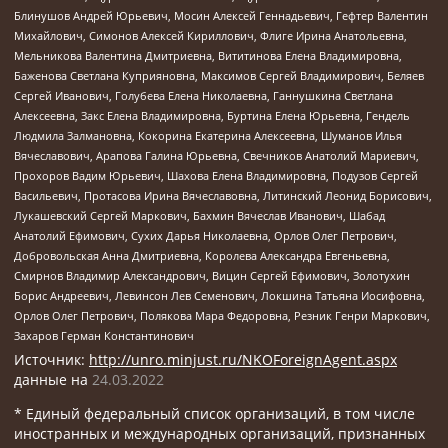
Блинушов Андрей Юрьевич, Мосин Алексей Геннадьевич, Гефтер Валентин
Михайлович, Симонов Алексей Кириллович, Флиге Ирина Анатольевна,
Мельникова Валентина Дмитриевна, Вититинова Елена Владимировна,
Баженова Светлана Куприяновна, Максимов Сергей Владимирович, Беляев
Сергей Иванович, Голубева Елена Николаевна, Ганнушкина Светлана
Алексеевна, Закс Елена Владимировна, Буртина Елена Юрьевна, Гендель
Людмила Залмановна, Кокорина Екатерина Алексеевна, Шуманов Илья
Вячеславович, Арапова Галина Юрьевна, Свечников Анатолий Мариевич,
Прохоров Вадим Юрьевич, Шахова Елена Владимировна, Подузов Сергей
Васильевич, Протасова Ирина Вячеславовна, Литинский Леонид Борисович,
Лукашевский Сергей Маркович, Бахмин Вячеслав Иванович, Шабад
Анатолий Ефимович, Сухих Дарья Николаевна, Орлов Олег Петрович,
Добровольская Анна Дмитриевна, Королева Александра Евгеньевна,
Смирнов Владимир Александрович, Вицин Сергей Ефимович, Золотухин
Борис Андреевич, Левинсон Лев Семенович, Локшина Татьяна Иосифовна,
Орлов Олег Петрович, Полякова Мара Федоровна, Резник Генри Маркович,
Захаров Герман Константинович
Источник:
http://unro.minjust.ru/NKOForeignAgent.aspx
данные на
24.03.2022
* Единый федеральный список организаций, в том числе
иностранных и международных организаций, признанных