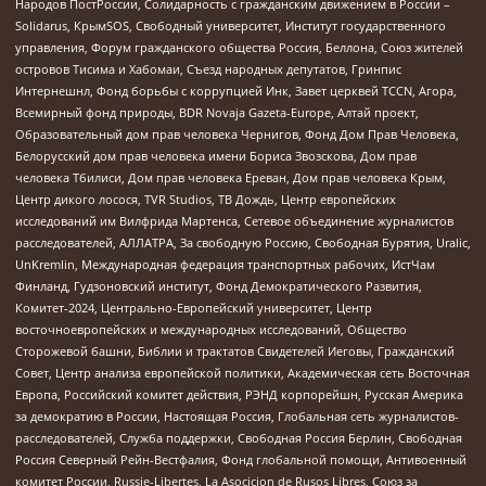
Народов ПостРоссии, Солидарность с гражданским движением в России –
Solidarus, КрымSOS, Свободный университет, Институт государственного
управления, Форум гражданского общества Россия, Беллона, Союз жителей
островов Тисима и Хабомаи, Съезд народных депутатов, Гринпис
Интернешнл, Фонд борьбы с коррупцией Инк, Завет церквей TCCN, Агора,
Всемирный фонд природы, BDR Novaja Gazeta-Europe, Алтай проект,
Образовательный дом прав человека Чернигов, Фонд Дом Прав Человека,
Белорусский дом прав человека имени Бориса Звозскова, Дом прав
человека Тбилиси, Дом прав человека Ереван, Дом прав человека Крым,
Центр дикого лосося, TVR Studios, ТВ Дождь, Центр европейских
исследований им Вилфрида Мартенса, Сетевое объединение журналистов
расследователей, АЛЛАТРА, За свободную Россию, Свободная Бурятия, Uralic,
UnKremlin, Международная федерация транспортных рабочих, ИстЧам
Финланд, Гудзоновский институт, Фонд Демократического Развития,
Комитет-2024, Центрально-Европейский университет, Центр
восточноевропейских и международных исследований, Общество
Сторожевой башни, Библии и трактатов Свидетелей Иеговы, Гражданский
Совет, Центр анализа европейской политики, Академическая сеть Восточная
Европа, Российский комитет действия, РЭНД корпорейшн, Русская Америка
за демократию в России, Настоящая Россия, Глобальная сеть журналистов-
расследователей, Служба поддержки, Свободная Россия Берлин, Свободная
Россия Северный Рейн-Вестфалия, Фонд глобальной помощи, Антивоенный
комитет России, Russie-Libertes, La Asocicion de Rusos Libres, Союз за