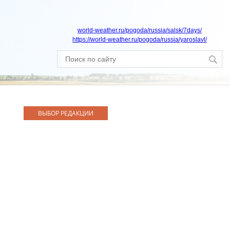
world-weather.ru/pogoda/russia/salsk/7days/
https://world-weather.ru/pogoda/russia/yaroslavl/
ВЫБОР РЕДАКЦИИ