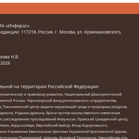
ИА «Инфорос».
едакции: 117218, Россия, г. Москва, ул. Кржижановского,
хова Н.В.
2026
льной на территории Российской Федерации:
кономическому и правовому развитию, Национальный Демократический
менной России, Черноморский фонд регионального сотрудничества,
, Тихоокеанский центр защиты окружающей среды и природных ресурсов,
 Хармони, Родники дракона, Врачи против насильственного извлечения
по расследованию преследований Фалуньгун, Пражский гражданский центр,
бмен, Бард колледж, Европейский выбор, Фонд Ходорковского,
ное Управление Евангельских Христиан Украинской Христианской Церкви,
огических Предприятий, Церковь Духовной Технологии, Европейская сеть