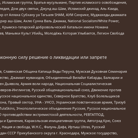
 Исламская группа, Братья-мусульмане, Партия исламского освобождения,
едия, Дом двух святых, Джунд аш-Шам, Исламский джихад, Аль-Каида,
жр от Аллаха Субхану уа Тагьаля SHAM, АУМ Синрике, Муджахеды джамаата
рир аш-Шам, Ахлю Сунна Валь Джамаа, National Socialism/White Power,
рг, Крымско-татарский добровольческий батальон имени Номана
оев, Маньяки Культ Убийц, Молодёжь Которая Улыбается, Легион Свобода
аконную силу решение о ликвидации или запрете
ья, Славянская Община Капища Веды Перуна, Мужская Духовная Семинария
щество, Джамаат мувахидов, Объединенный Вилайат Кабарды, Балкарии и
ден Дьявола, Армия воли народа, Национальная Социалистическая
роверов-Инглингов, Русский общенациональный союз, Движение против
усское национальное единство, Северное Братство, Клуб Болельщиков
а, Правый сектор, УНА - УНСО, Украинская повстанческая армия, Тризуб
 TulaSkins, Этнополитическое объединение Русские, Русское национальное
О противодействии экстремистской деятельности, РЕВТАТПОД,
ы и Единения, Каракольская инициативная группа, Автоград Крю, Союз
 Нация и свобода, W.H.С., Фалунь Дафа, Иртыш Ultras, Русский
ан СССР Прикубанского округа г. Краснодара, Мужское государство,