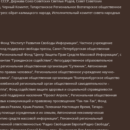
СССР, Держава Союз Советских Светлых Родов, Совет Советских
в, Черный Комитет, Татарстанское Региональное Всетатарское общественное
гресс ойрат-калмыцкого народа, Исполнительный комитет совета народных
евосточное общественное движение "Маяк", Санкт-Петербургская ЛГБТ-инициативная группа "Выход", Инициативная группа ЛГБТ+ "Реверс", Алексеев Андрей Викторович, Бекбулатова Таисия Львовна, Беляев Иван Михайлович, Владыкина Елена Сергеевна, Гельман Марат Александрович, Никульшина Вероника Юрьевна, Толоконникова Надежда Андреевна, Шендерович Виктор Анатольевич, Общество с ограниченной ответственностью "Данное сообщение", Общество с ограниченной ответственностью Издательский дом "Новая глава", Айнбиндер Александра Александровна, Московский комьюнити-центр для ЛГБТ+инициатив, Благотворительный фонд развития филантропии, Deutsche Welle (Германия, Kurt-Schumacher-Strasse 3, 53113 Bonn), Борзунова Мария Михайловна, Воробьев Виктор Викторович, Голубева Анна Львовна, Константинова Алла Михайловна, Малкова Ирина Владимировна, Мурадов Мурад Абдулгалимович, Осетинская Елизавета Николаевна, Понасенков Евгений Николаевич, Ганапольский Матвей Юрьевич, Киселев Евгений Алексеевич, Борухович Ирина Григорьевна, Дремин Иван Тимофеевич, Дубровский Дмитрий Викторович, Красноярская региональная общественная организация поддержки и развития альтернативных образовательных технологий и межкультурных коммуникаций "ИНТЕРРА", Маяковская Екатерина Алексеевна, Фейгин Марк Захарович, Филимонов Андрей Викторович, Дзугкоева Регина Николаевна, Доброхотов Роман Александрович, Дудь Юрий Александрович, Елкин Сергей Владимирович, Кругликов Кирилл Игоревич, Сабунаева Мария Леонидовна, Семенов Алексей Владимирович, Шаинян Карен Багратович, Шульман Екатерина Михайловна, Асафьев Артур Валерьевич, Вахштайн Виктор Семенович, Венедиктов Алексей Алексеевич, Лушникова Екатерина Евгеньевна, Волков Леонид Михайлович, Невзоров Александр Глебович, Пархоменко Сергей Борисович, Сироткин Ярослав Николаевич, Кара-Мурза Владимир Владимирович, Баранова Наталья Владимировна, Гозман Леонид Яковлевич, Кагарлицкий Борис Юльевич, Климарев Михаил Валерьевич, Милов Владимир Станиславович, Автономная некоммерческая организация Краснодарский центр современного искусства "Типография", Моргенштерн Алишер Тагирович, Соболь Любовь Эдуардовна, Общество с ограниченной ответственностью "ЛИЗА НОРМ", Каспаров Гарри Кимович, Ходорковский Михаил Борисович, Общество с ограниченной ответственностью "Апрельские тезисы", Данилович Ирина Брониславовна, Кашин Олег Владимирович, Петров Николай Владимирович, Пивоваров Алексей Владимирович, Соколов Михаил Владимирович, Цветкова Юлия Владимировна, Чичваркин Евгений Александрович, Комитет против пыток/Команда против пыток, Общество с ограниченной ответственностью "Первый научный", Общество с ограниченной ответственностью "Вертолет и ко", Белоцерковская Вероника Борисовна, Кац Максим Евгеньевич, Лазарева Татьяна Юрьевна, Шаведдинов Руслан Табризович, Яшин Илья Валерьевич, Общество с ограниченной ответственностью "Иноагент ААВ", Алешковский Дмитрий Петрович, Альбац Евгения Марковна, Быков Дмитрий Львович, Галямина Юлия Евгеньевна, Лойко Сергей Леонидович, Мартынов Кирилл Константинович, Медведев Сергей Александрович, Крашенинников Федор Геннадиевич, Гордеева Катерина Вл