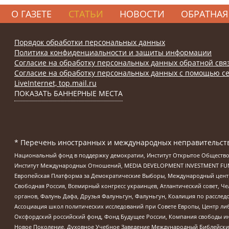
О ГАЗЕТЕ
СТАТЬИ
НОВОСТИ
ОБРАТНАЯ
Порядок обработки персональных данных
Политика конфиденциальности и защиты информации
Согласие на обработку персональных данных обратной свя
Согласие на обработку персональных данных с помощью се
LiveInternet, top.mail.ru
ПОКАЗАТЬ БАННЕРНЫЕ МЕСТА
* Перечень иностранных и международных неправительств
Национальный фонд в поддержку демократии, Институт Открытое Общество
Институт Международных Отношений, MEDIA DEVELOPMENT INVESTMENT FUND,
Европейская Платформа за Демократические Выборы, Международный цент
Свободная Россия, Всемирный конгресс украинцев, Атлантический совет, Ч
органов, Фалунь Дафа, Друзья Фалуньгун, Фалуньгун, Коалиция по рассле
Ассоциация школ политических исследований при Совете Европы, Центр ли
Оксфордский российский фонд, Фонд Будущее России, Компания свободы ин
Новое Поколение, Духовное Учебное Заведение Международный Библейский