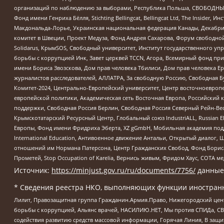
организаций по наблюдению за выборами, Республика Польша, СВОБОДНЫЙ
Фонд имени Генриха Бёлля, Stichting Bellingcat, Bellingcat Ltd, The Inside
Макдональда-Лорье, Украинская национальная федерация Канады, Декабрис
комитет в Швеции, Проект Медуза, Фонд Андрея Сахарова, Форум свободной 
Solidarus, КрымSOS, Свободный университет, Институт государственного у
борьбы с коррупцией Инк, Завет церквей TCCN, Агора, Всемирный фонд при
имени Бориса Звозскова, Дом прав человека Тбилиси, Дом прав человека Ер
журналистов расследователей, АЛЛАТРА, За свободную Россию, Свободная Б
Комитет-2024, Центрально-Европейский университет, Центр восточноевроп
европейской политики, Академическая сеть Восточная Европа, Российский к
поддержки, Свободная Россия Берлин, Свободная Россия Северный Рейн-Вест
Крымскотатарский Ресурсный Центр, Глобальный союз IndustriALL, Russian E
Европы, Фонд имени Фридриха Эберта, XZ gGmbH, Мобильная академия поддержк
International Education, Антивоенное движение Антальи, Открытый диало
отношений им Нормана Патерсона, Центр Гражданских Свобод, Фонд Бориса
Прометей, Stop Occupation of Karelia, Вернись живым, Фридом Хаус, СОТА 
Источник:
https://minjust.gov.ru/ru/documents/7756/
данные
* Сведения реестра НКО, выполняющих функции иностранн
Лилит, Правозащитная группа Гражданин.Армия.Право, Нижегородский цент
борьбы с коррупцией, Альянс врачей, НАСИЛИЮ.НЕТ, Мы против СПИДа, СВЕ
содействия развитию средств массовой информации, Горячая Линия, В защ