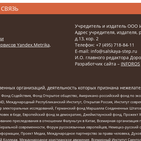
 СВЯЗЬ
Учредитель и издатель ООО 
Адрес учредителя, издателя, р
зи
д.13, кор. 2
рвисов Yandex.Metrika,
Телефон: +7 (495) 718-84-11
E-mail: info@salskaya-step.ru
И.О. главного редактора Доро
Разработчик сайта –
INFOROS
енных организаций, деятельность которых признана нежелате
 Фонд Содействия, Фонд Открытое общество, Американо-российский фонд по э
 Международный Республиканский Институт, Открытая Россия, Институт совре
р электоральных исследований, Германский фонд Маршалла Соединенных Штатов
еловек в беде, Европейский фонд за демократию, Джеймстаунский фонд, Прожект
дованию преследования в отношении Фалуньгун в Китае, Всемирная организация 
беральной современности, Форум русскоязычных европейцев, Немецко-русский о
формации, Проект Медиа, Международное партнерство за права человека, Духов
 Колледж, Международное христианское движение, Всемирный Институт Саентол