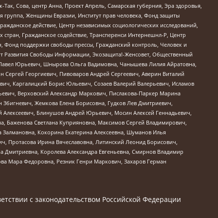
Так, Сова, центр Анна, Проект Апрель, Самарская губерния, Эра здоровья,
я группа, Женщины Евразии, Институт прав человека, Фонд защиты
Гражданское действие, Центр независимых социологических исследований,
стран, Гражданское содействие, Трансперенси Интернешнл-Р, Центр
н, Фонд поддержки свободы прессы, Гражданский контроль, Человек и
тут Развития Свободы Информации, Экозащита!-Женсовет, Общественный
й Павел Юрьевич, Шнырова Ольга Вадимовна, Чанышева Лилия Айратовна,
ин Сергей Георгиевич, Пивоваров Андрей Сергеевич, Аверин Виталий
вич, Каргалицкий Борис Юльевич, Созаев Валерий Валерьевич, Исламов
льевич, Верховский Александр Маркович, Пислакова-Паркер Марина
н Збигневич, Жемкова Елена Борисовна, Гудков Лев Дмитриевич,
й Алексеевич, Блинушов Андрей Юрьевич, Мосин Алексей Геннадьевич,
а, Баженова Светлана Куприяновна, Максимов Сергей Владимирович,
а Залмановна, Кокорина Екатерина Алексеевна, Шуманов Илья
ч, Протасова Ирина Вячеславовна, Литинский Леонид Борисович,
а Дмитриевна, Королева Александра Евгеньевна, Смирнов Владимир
ова Мара Федоровна, Резник Генри Маркович, Захаров Герман
етствии с законодательством Российской Федерации