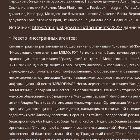
Народное объединение русского движения, Народное движение Адат, Народ
Социалистических Районов, Meta Platforms Inc, Facebook, Instagram, Wha
движение, Невоград, Молодежное Демократическое Движение Весна, Верхов
депутатов Красноярского края, Этническое национальное объединение, ЛГ
Источник:
https://minjust.gov.ru/ru/documents/7822/
данные
* Реестр иностранных агентов:
Калининградская региональная общественная организация "Экозащита!-Женсовет", Фонд содействия защите прав и свобод граждан "Общественный вердикт", Фонд "Институт Развития Свободы Информации", Частное учреждение "Информационное агентство МЕМО. РУ", Региональная общественная организация "Общественная комиссия по сохранению наследия академика Сахарова", Фонд поддержки свободы прессы, Санкт-Петербургская общественная правозащитная организация "Гражданский контроль", Межрегиональная общественная организация "Информационно-просветительский центр "Мемориал", Региональный Фонд "Центр Защиты Прав Средств Массовой Информации", с 05.12.2023 Фонд "Центр Защиты Прав Средств массовой информации", Региональная общественная благотворительная организация помощи беженцам и мигрантам "Гражданское содействие", Негосударственное образовательное учреждение дополнительного профессионального образования (повышение квалификации) специалистов "АКАДЕМИЯ ПО ПРАВАМ ЧЕЛОВЕКА", Свердловская региональная общественная организация "Сутяжник", Автономная некоммерческая организация "Центр независимых социологических исследований", Союз общественных объединений "Российский исследовательский центр по правам человека", Региональное общественное учреждение научно-информационный центр "МЕМОРИАЛ", Некоммерческая организация "Фонд защиты гласности", Автономная некоммерческая организация "Институт прав человека", Городская общественная организация "Екатеринбургское общество "МЕМОРИАЛ", Городская общественная организация "Рязанское историко-просветительское и правозащитное общество "Мемориал" (Рязанский Мемориал), Челябинский региональный орган общественной самодеятельности – женское общественное объединение "Женщины Евразии", Челябинский региональный орган общественной самодеятельности "Уральская правозащитная группа", Фонд содействия защите здоровья и социальной справедливости имени Андрея Рылькова, Автономная Некоммерческая Организация "Аналитический Центр Юрия Левады", Автономная некоммерческая организация социальной поддержки населения "Проект Апрель", Региональная общественная организация помощи женщинам и детям, находящимся в кризисной ситуации "Информационно-методический центр "Анна", Фонд содействия развитию массовых коммуникаций и правовому просвещению "Так-так-Так", Фонд содействия устойчивому развитию "Серебряная тайга", Свердловский региональный общественный фонд социальных проектов "Новое время", "Idel.Реалии", Кавказ.Реалии, Крым.Реалии, Телеканал Настоящее Время, Татаро-башкирская служба Радио Свобода (Azatliq Radiosi), Радио Свободная Европа/Радио Свобода (PCE/PC), "Сибирь.Реалии", "Фактограф", Благотворительный фонд помощи осужденным и их семьям, Автономная некоммерческая организация "Институт глобализации и социальных движений", Фонд "В защиту прав заключенных", Частное учреждение "Центр поддержки и содействия развитию средств массовой информации", Пензенский региональный общественный благотворительный фонд "Гражданский союз", "Север.Реалии", Некоммерческая организация Фонд "Правовая инициатива", Общество с ограниченной ответственностью "Радио Свободная Европа/Радио Свобода", Чешское информационное агентство "MEDIUM-ORIENT", Красноярская региональная общественная организация "Мы против СПИДа", Камалягин Денис Николаевич, Маркелов Сергей Евгеньевич, Пономарев Лев Александрович, Савицкая Людмила Алексеевна, Автоно