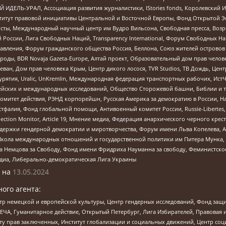
 ИДЕЛЬ-УРАЛ, Ассоциация развития журналистики, IStories fonds, Королевск
r, Институт правовой инициативы Центральной и Восточной Европы, Фонд Открытой Э
ты, Международный научный центр им Вудро Вильсона, Свободная пресса, Возро
России, Лига Свободных Наций, Transparеncy International, Форум Свободных Н
правления, Форум гражданского общества Россия, Беллона, Союз жителей острово
роды, BDR Novaja Gazeta-Europe, Алтай проект, Образовательный дом прав челов
еван, Дом прав человека Крым, Центр дикого лосося, TVR Studios, ТВ Дождь, Це
урятия, Uralic, UnKremlin, Международная федерация транспортных рабочих, Ист
ейских и международных исследований, Общество Сторожевой башни, Библии и тр
омитет действия, РЭНД корпорейшн, Русская Америка за демократию в России, Н
фалия, Фонд глобальной помощи, Антивоенный комитет России, Russie-Libertes, L
lection Monitor, Article 19, Мнение медиа, Федерация анархического черного кр
и гендерной демократии и миротворчества, Форум имени Льва Копелева, American C
г, Школа международных отношений и государственной политики им Питера Мунка
 Немцова за Свободу, Фонд имени Фридриха Науманна за свободу, Феминистско
медиа, Либерально-демократическая Лига Украины
 на
13.05.2024
ого агента:
р немецкой и европейской культуры, Центр гендерных исследований, Фонд защи
ЧА, Гуманитарное действие, Открытый Петербург, Лига Избирателей, Правовая 
иту прав заключенных, Институт глобализации и социальных движений, Центр 