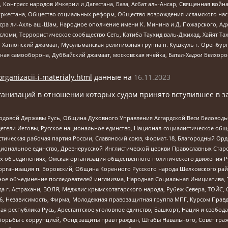
нгресс народов Ичкерии и Дагестана, База, Асбат аль-Ансар, Священная война,
уркестана, Общество социальных реформ, Общество возрождения исламского насл
Нусра ли-Ахль аш-Шам, Народное ополчение имени К. Минина и Д. Пожарского, Ад
сломи, Террористическое сообщество Сеть, Катиба Таухид валь-Джихад, Хайят Тах
, Хатлонский джамаат, Мусульманская религиозная группа п. Кушкуль г. Оренбу
ная самооборона, Дуббайский джамаат, московская ячейка, Батал-Хаджи Белхор
organizacii-i-materialy.html
данные на
16.11.2023
анизаций в отношении которых судом принято вступившее в з
 Родовой Державы Русь, Община Духовного Управления Асгардской Веси Беловод
детели Иеговы, Русское национальное единство, Национал-социалистическое об
истическая рабочая партия России, Славянский союз, Формат-18, Благородный Ор
ациональное единство, Древнерусской Инглистической церкви Православных Ста
ных объединениях, Омская организация общественного политического движения Р
рганизация п. Боровский, Община Коренного Русского народа Щелковского район
гиозное объединение последователей инглиизма, Народная Социальная Инициатива,
 г. Астрахани, ВОЛЯ, Меджлис крымскотатарского народа, Рубеж Севера, ТОЙС, 
6, Независимость, Фирма, Молодежная правозащитная группа МПГ, Курсом Правд
ая республика Русь, Арестантское уголовное единство, Башкорт, Нация и свобода,
орьбы с коррупцией, Фонд защиты прав граждан, Штабы Навального, Совет гражд