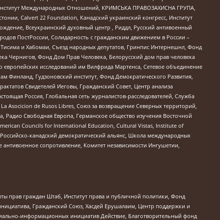
ий Институт Международных Отношений, КРИМСЬКА ПРАВОЗАХИСНА ГРУПА,
стонии, Calvert 22 Foundation, Канадский украинский конгресс, Институт
ждение, Всеукраинский духовный центр , Риддл, Русский антивоенный
ародов ПостРоссии, Солидарность с гражданским движением в России –
в Тисима и Хабомаи, Съезд народных депутатов, Гринпис Интернешнл, Фонд
ека Чернигов, Фонд Дом Прав Человека, Белорусский дом прав человека
нтр европейских исследований им Вилфрида Мартенса, Сетевое объединение
Чам Финланд, Гудзоновский институт, Фонд Демократического Развития,
актатов Свидетелей Иеговы, Гражданский Совет, Центр анализа
астоящая Россия, Глобальная сеть журналистов-расследователей, Служба
a Asocicion de Rusos Libres, Союз за возвращение Северных территорий,
еста, Радио Свободная Европа, Германское общество изучения Восточной
ouncils for International Education, Cultural Vistas, Institute of
, Российско-канадский демократический альянс, Школа международных
е антивоенное сопротивление, Комитет независимости Ингушетии,
ты прав граждан Штаб, Институт права и публичной политики, Фонд
инициатива, Гражданский Союз, Хасдей Ерушалаим, Центр поддержки и
социально-информационных инициатив Действие, Благотворительный фонд