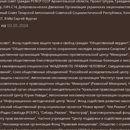
ный совет граждан РСФСР СССР Архангельской области, Проект Штурм, Граждане 
tsApp, СИЧ-С14, Добровольческое Движение Организации украинских националисто
ный Совет Татарской Автономной Советской Социалистической Республики, Кон
БТ, Я.МЫ Сергей Фургал
 на
03.05.2024
мная некоммерческая организация "Центр по работе с проблемой насилия "НАСИЛИЮ.НЕТ", Межрегиональный профессиональный союз работников здравоохранения "Альянс врачей", Юридическое лицо, зарегистрированное в Латвийской Республике, SIA "Medusa Project" (регистрационный номер 40103797863, дата регистрации 10.06.2014), Некоммерческая организация "Фонд по борьбе с коррупцией", Автономная некоммерческая организация "Институт права и публичной политики", Баданин Роман Сергеевич, Гликин Максим Александрович, Железнова Мария Михайловна, Лукьянова Юлия Сергеевна, Маетная Елизавета Витальевна, Маняхин Петр Борисович, Чуракова Ольга Владимировна, Ярош Юлия Петровна, Юридическое лицо "The Insider SIA", зарегистрированное в Риге, Латвийская Республика (дата регистрации 26.06.2015), являющееся администратором доменного имени интернет-издания "The Insider SIA", https://theins.ru, Постернак Алексей Евгеньевич, Рубин Михаил Аркадьевич, Анин Роман Александрович, Юридическое лицо Istories fonds, зарегистрированное в Латвийской Республике (регистрационный номер 50008295751, дата регистрации 24.02.2020), Великовский Дмитрий Александрович, Долинина Ирина Николаевна, Мароховская Алеся Алексеевна, Шлейнов Роман Юрьевич, Шмагун Олеся Валентиновна, Общество с ограниченной ответственностью "Альтаир 2021", Общество с ограниченной ответственностью "Вега 2021", Общество с ограниченной ответственностью "Главный редактор 2021", Общество с ограниченной ответственностью "Ромашки монолит", Важенков Артем Валерьевич, Ивановская областная общественная организация "Центр гендерных исследований", Гурман Юрий Альбертович, Медиапроект "ОВД-Инфо", Егоров Владимир Владимирович, Жилинский Владимир Александрович, Общество с ограниченной ответственностью "ЗП", Иванова София Юрьевна, Карезина Инна Павловна, Кильтау Екатерина Викторовна, Петров Алексей Викторович, Пискунов Сергей Евгеньевич, Смирнов Сергей Сергеевич, Тихонов Михаил Сергеевич, Общество с ограниченной ответственностью "ЖУРНАЛИСТ-ИНОСТРАННЫЙ АГЕНТ", Арапова Галина Юрьевна, Вольтская Татьяна Анатольевна, Американская компания "Mason G.E.S. Anonymous Foundation" (США), являющаяся владельцем интернет-издания https://mnews.world/, Компания "Stichting Bellingcat", зарегистрированная в Нидерландах (дата регистрации 11.07.2018), Захаров Андрей Вячеславович, Клепиковская Екатерина Дмитриевна, Общество с ограниченной ответственностью "МЕМО", Перл Роман Александрович, Симонов Евгений Алексеевич, Соловьева Елена Анатольевна, Сотников Даниил Владимирович, Сурначева Елизавета Дмитриевна, Автономная некоммерческая организация по защите прав человека и информированию населения "Якутия – Наше Мнение", Общество с ограниченной ответственностью "Москоу диджитал медиа", с 26.01.2023 Общество с ограниченной ответственностью "Чайка Белые сады", Ветошкина Валерия Валерьевна, Заговора Максим Александрович, Межрегиональное общественное движение "Российская ЛГБТ - сеть", Оленичев Максим Владимирович, Павлов Иван Юрьевич, Скворцова Елена Сергеевна, Общество с ограниченной ответственностью "Как бы инагент", Кочетков Игорь Викторович, Общество с ограниченной ответственностью "Честные выборы", Еланчик Олег Александрович, Общество с ограниченной ответственностью "Нобелевский призыв", Гималова Регина Эмилевна, Григорьев Андрей Валерьевич, Григорьева Алина Александровна, Ассоциация по содействию защите прав призывников, альтернативнослужащих и военнослужащих "Правозащитная группа "Гражданин.Армия.Право", Хисамова Регина Фаритовна, Автономная некоммерческая организация по реализации социально-правовых программ "Лилит", Дальн