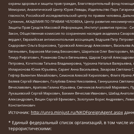
охраны здоровья и защиты прав граждан, Благотворительный фонд помощи ос
Мемориал, Аналитический Центр Юрия Левады, Издательство Парк Гагарина
гласности, Российский исследовательский центр по правам человека, Даль
Сутяжник, АКАДЕМИЯ ПО ПРАВАМ ЧЕЛОВЕКА, Центр развития некоммерческих
Защиты Прав Средств Массовой Информации, Институт развития прессы - Си
Закон, Общественная комиссия по сохранению наследия академика Сахаров
вердикт, Евразийская антимонопольная ассоциация, Бедушев Петр Петрови
Сидорович Ольга Борисовна, Туровский Александр Алексеевич, Васильева А
Евгеньевич, Барахоев Магомед Бекханович, Шарипков Олег Викторович, М
Тимур Рифгатович, Романова Ольга Евгеньевна, Щаров Сергей Алексадрови
Петровна, Кочеткова Татьяна Владимировна, Чуркина Наталья Валерьевна, 
Илларионова Юлия Юрьевна, Саранг Анна Васильевна, Захарова Светлана 
Гефтер Валентин Михайлович, Симонов Алексей Кириллович, Флиге Ирина 
Беляев Сергей Иванович, Голубева Елена Николаевна, Ганнушкина Светлана
Вячеславович, Арапова Галина Юрьевна, Свечников Анатолий Мариевич, П
Лукашевский Сергей Маркович, Бахмин Вячеслав Иванович, Шабад Анатоли
Александрович, Вицин Сергей Ефимович, Золотухин Борис Андреевич, Леви
Константинович
Источник:
http://unro.minjust.ru/NKOForeignAgent.aspx
данн
* Единый федеральный список организаций, в том числе и
террористическими: