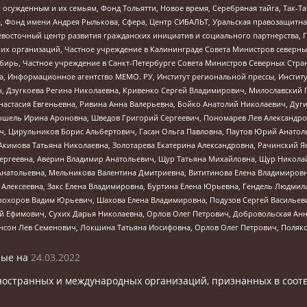
ужденным и их семьям, Фонд Тольятти, Новое время, Серебряная тайга, Так-Так-
, Фонд имени Андрея Рылькова, Сфера, Центр СИБАЛЬТ, Уральская правозащитна
невосточный центр развития гражданских инициатив и социального партнерства, 
 организаций, Частное учреждение в Калининграде Совета Министров северных 
бирь, Частное учреждение в Санкт-Петербурге Совета Министров Северных Стра
а, Информационное агентство МЕМО. РУ, Институт региональной прессы, Инсти
ч, Дзугкоева Регина Николаевна, Кривенко Сергей Владимирович, Милославски
настасия Евгеньевна, Ривина Анна Валерьевна, Бойко Анатолий Николаевич, Дуг
ошель Ирина Ароновна, Шведов Григорий Сергеевич, Пономарев Лев Александро
ч, Цирульников Борис Альбертович, Гасан Ольга Павловна, Паутов Юрий Анато
Акимова Татьяна Николаевна, Золотарева Екатерина Александровна, Рачинский Я
Сергеевна, Аверин Владимир Анатольевич, Щур Татьяна Михайловна, Щур Никола
Анатольевна, Мельникова Валентина Дмитриевна, Вититинова Елена Владимировн
 Алексеевна, Закс Елена Владимировна, Буртина Елена Юрьевна, Гендель Людмил
рохоров Вадим Юрьевич, Шахова Елена Владимировна, Подузов Сергей Васильеви
й Ефимович, Сухих Дарья Николаевна, Орлов Олег Петрович, Добровольская Анн
нсон Лев Семенович, Локшина Татьяна Иосифовна, Орлов Олег Петрович, Поляк
ые на
24.03.2022
ностранных и международных организаций, признанных в соотв