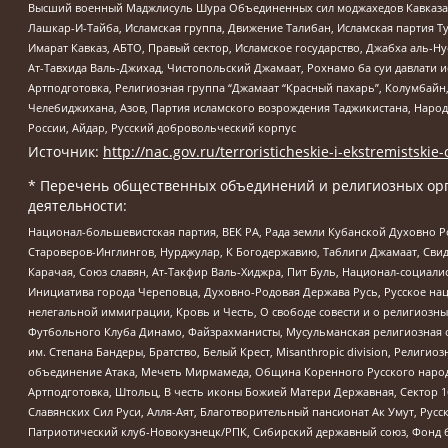
Высший военный Маджлисуль Шура Объединенных сил моджахедов Кавказа, Ко
Лашкар-И-Тайба, Исламская группа, Движение Талибан, Исламская партия Т
Имарат Кавказ, АБТО, Правый сектор, Исламское государство, Джабха аль-
Ат-Тавхида Валь-Джихад, Чистопольский Джамаат, Рохнамо ба суи давлати и
Артподготовка, Религиозная группа “Джамаат “Красный пахарь”, Колумбайн
Челебиджихана, Азов, Партия исламского возрождения Таджикистана, Народ
России, Айдар, Русский добровольческий корпус
Источник:
http://nac.gov.ru/terroristicheskie-i-ekstremistskie-
* Перечень общественных объединений и религиозных орг
деятельности:
Национал-большевистская партия, ВЕК РА, Рада земли Кубанской Духовно
Староверов-Инглингов, Нурджулар, К Богодержавию, Таблиги Джамаат, Сви
Карачая, Союз славян, Ат-Такфир Валь-Хиджра, Пит Буль, Национал-социал
Инициатива города Череповца, Духовно-Родовая Держава Русь, Русское н
нелегальной иммиграции, Кровь и Честь, О свободе совести и о религиоз
Футбольного Клуба Динамо, Файзрахманисты, Мусульманская религиозная о
им. Степана Бандеры, Братство, Белый Крест, Misanthropic division, Рели
объединение Атака, Мечеть Мирмамеда, Община Коренного Русского народа
Артподготовка, Штольц, В честь иконы Божией Матери Державная, Сектор 1
Славянских Сил Руси, Алля-Аят, Благотворительный пансионат Ак Умут, Русск
Патриотический клуб-Новокузнецк/РПК, Сибирский державный союз, Фонд б