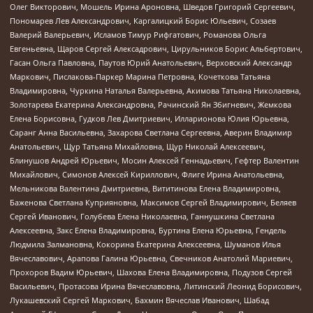
Олег Викторович, Мошель Ирина Ароновна, Шведов Григорий Сергеевич,
Пономарев Лев Александрович, Каргалицкий Борис Юльевич, Созаев
Валерий Валерьевич, Исламов Тимур Рифгатович, Романова Ольга
Евгеньевна, Щаров Сергей Алексадрович, Цирульников Борис Альбертович,
Гасан Ольга Павловна, Паутов Юрий Анатольевич, Верховский Александр
Маркович, Пислакова-Паркер Марина Петровна, Кочеткова Татьяна
Владимировна, Чуркина Наталья Валерьевна, Акимова Татьяна Николаевна,
Золотарева Екатерина Александровна, Рачинский Ян Збигневич, Жемкова
Елена Борисовна, Гудков Лев Дмитриевич, Илларионова Юлия Юрьевна,
Саранг Анна Васильевна, Захарова Светлана Сергеевна, Аверин Владимир
Анатольевич, Щур Татьяна Михайловна, Щур Николай Алексеевич,
Блинушов Андрей Юрьевич, Мосин Алексей Геннадьевич, Гефтер Валентин
Михайлович, Симонов Алексей Кириллович, Флиге Ирина Анатольевна,
Мельникова Валентина Дмитриевна, Вититинова Елена Владимировна,
Баженова Светлана Куприяновна, Максимов Сергей Владимирович, Беляев
Сергей Иванович, Голубева Елена Николаевна, Ганнушкина Светлана
Алексеевна, Закс Елена Владимировна, Буртина Елена Юрьевна, Гендель
Людмила Залмановна, Кокорина Екатерина Алексеевна, Шуманов Илья
Вячеславович, Арапова Галина Юрьевна, Свечников Анатолий Мариевич,
Прохоров Вадим Юрьевич, Шахова Елена Владимировна, Подузов Сергей
Васильевич, Протасова Ирина Вячеславовна, Литинский Леонид Борисович,
Лукашевский Сергей Маркович, Бахмин Вячеслав Иванович, Шабад