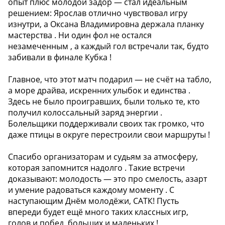
опыт плюс молодой задор — стал идеальным
решением: Ярослав отлично чувствовал игру
изнутри, а Оксана Владимировна держала планку
мастерства . Ни один фол не остался
незамеченным , а каждый гол встречали так, будто
забивали в финале Кубка !
Главное, что этот матч подарил — не счёт на табло,
а море драйва, искренних улыбок и единства .
Здесь не было проигравших, были только те, кто
получил колоссальный заряд энергии .
Болельщики поддерживали своих так громко, что
даже птицы в округе перестроили свои маршруты !
Спасибо организаторам и судьям за атмосферу,
которая запомнится надолго ️. Такие встречи
доказывают: молодость — это про смелость, азарт
и умение радоваться каждому моменту . С
наступающим Днём молодёжи, САТК! Пусть
впереди будет ещё много таких классных игр,
голов и побед, больших и маленьких !