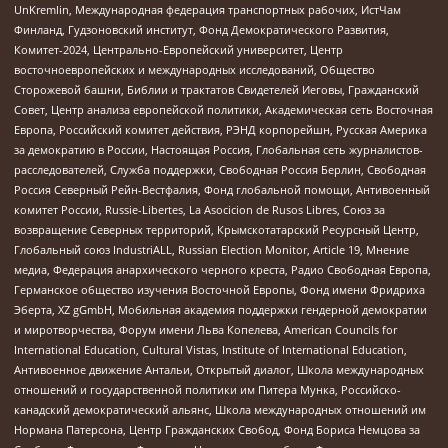
UnKremlin, Международная федерация транспортных рабочих, ИстЧам
Финланд, Гудзоновский институт, Фонд Демократического Развития,
Комитет-2024, Центрально-Европейский университет, Центр
восточноевропейских и международных исследований, Общество
Сторожевой башни, Библии и трактатов Свидетелей Иеговы, Гражданский
Совет, Центр анализа европейской политики, Академическая сеть Восточная
Европа, Российский комитет действия, РЭНД корпорейшн, Русская Америка
за демократию в России, Настоящая Россия, Глобальная сеть журналистов-
расследователей, Служба поддержки, Свободная Россия Берлин, Свободная
Россия Северный Рейн-Вестфалия, Фонд глобальной помощи, Антивоенный
комитет России, Russie-Libertes, La Asocicion de Rusos Libres, Союз за
возвращение Северных территорий, Крымскотатарский Ресурсный Центр,
Глобальный союз IndustriALL, Russian Election Monitor, Article 19, Мнение
медиа, Федерация анархического черного креста, Радио Свободная Европа,
Германское общество изучения Восточной Европы, Фонд имени Фридриха
Эберта, XZ gGmbH, Мобильная академия поддержки гендерной демократии
и миротворчества, Форум имени Льва Копелева, American Councils for
International Education, Cultural Vistas, Institute of International Education,
Антивоенное движение Антальи, Открытый диалог, Школа международных
отношений и государственной политики им Питера Мунка, Российско-
канадский демократический альянс, Школа международных отношений им
Нормана Патерсона, Центр Гражданских Свобод, Фонд Бориса Немцова за