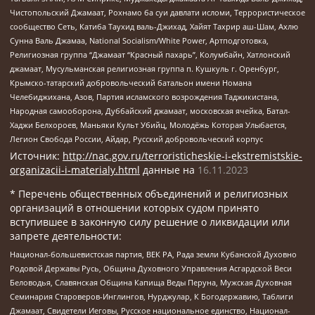
Чистопольский Джамаат, Рохнамо ба суи давлати исломи, Террористическое
сообщество Сеть, Катиба Таухид валь-Джихад, Хайят Тахрир аш-Шам, Ахлю
Сунна Валь Джамаа, National Socialism/White Power, Артподготовка,
Религиозная группа “Джамаат “Красный пахарь”, Колумбайн, Хатлонский
джамаат, Мусульманская религиозная группа п. Кушкуль г. Оренбург,
Крымско-татарский добровольческий батальон имени Номана
Челебиджихана, Азов, Партия исламского возрождения Таджикистана,
Народная самооборона, Дуббайский джамаат, московская ячейка, Батал-
Хаджи Белхороев, Маньяки Культ Убийц, Молодёжь Которая Улыбается,
Легион Свобода России, Айдар, Русский добровольческий корпус
Источник:
http://nac.gov.ru/terroristicheskie-i-ekstremistskie-
organizacii-i-materialy.html
данные на
16.11.2023
* Перечень общественных объединений и религиозных
организаций в отношении которых судом принято
вступившее в законную силу решение о ликвидации или
запрете деятельности:
Национал-большевистская партия, ВЕК РА, Рада земли Кубанской Духовно
Родовой Державы Русь, Община Духовного Управления Асгардской Веси
Беловодья, Славянская Община Капища Веды Перуна, Мужская Духовная
Семинария Староверов-Инглингов, Нурджулар, К Богодержавию, Таблиги
Джамаат, Свидетели Иеговы, Русское национальное единство, Национал-