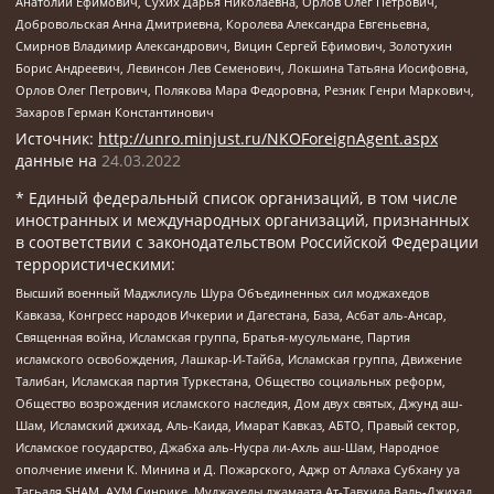
Анатолий Ефимович, Сухих Дарья Николаевна, Орлов Олег Петрович,
Добровольская Анна Дмитриевна, Королева Александра Евгеньевна,
Смирнов Владимир Александрович, Вицин Сергей Ефимович, Золотухин
Борис Андреевич, Левинсон Лев Семенович, Локшина Татьяна Иосифовна,
Орлов Олег Петрович, Полякова Мара Федоровна, Резник Генри Маркович,
Захаров Герман Константинович
Источник:
http://unro.minjust.ru/NKOForeignAgent.aspx
данные на
24.03.2022
* Единый федеральный список организаций, в том числе
иностранных и международных организаций, признанных
в соответствии с законодательством Российской Федерации
террористическими:
Высший военный Маджлисуль Шура Объединенных сил моджахедов
Кавказа, Конгресс народов Ичкерии и Дагестана, База, Асбат аль-Ансар,
Священная война, Исламская группа, Братья-мусульмане, Партия
исламского освобождения, Лашкар-И-Тайба, Исламская группа, Движение
Талибан, Исламская партия Туркестана, Общество социальных реформ,
Общество возрождения исламского наследия, Дом двух святых, Джунд аш-
Шам, Исламский джихад, Аль-Каида, Имарат Кавказ, АБТО, Правый сектор,
Исламское государство, Джабха аль-Нусра ли-Ахль аш-Шам, Народное
ополчение имени К. Минина и Д. Пожарского, Аджр от Аллаха Субхану уа
Тагьаля SHAM, АУМ Синрике, Муджахеды джамаата Ат-Тавхида Валь-Джихад,