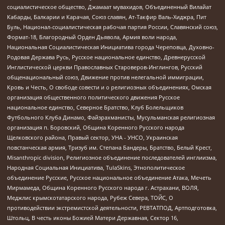
социалистическое общество, Джамаат мувахидов, Объединенный Вилайат
Кабарды, Балкарии и Карачая, Союз славян, Ат-Такфир Валь-Хиджра, Пит
Буль, Национал-социалистическая рабочая партия России, Славянский союз,
Формат-18, Благородный Орден Дьявола, Армия воли народа,
Национальная Социалистическая Инициатива города Череповца, Духовно-
Родовая Держава Русь, Русское национальное единство, Древнерусской
Инглистической церкви Православных Староверов-Инглингов, Русский
общенациональный союз, Движение против нелегальной иммиграции,
Кровь и Честь, О свободе совести и о религиозных объединениях, Омская
организация общественного политического движения Русское
национальное единство, Северное Братство, Клуб Болельщиков
Футбольного Клуба Динамо, Файзрахманисты, Мусульманская религиозная
организация п. Боровский, Община Коренного Русского народа
Щелковского района, Правый сектор, УНА - УНСО, Украинская
повстанческая армия, Тризуб им. Степана Бандеры, Братство, Белый Крест,
Misanthropic division, Религиозное объединение последователей инглиизма,
Народная Социальная Инициатива, TulaSkins, Этнополитическое
объединение Русские, Русское национальное объединение Атака, Мечеть
Мирмамеда, Община Коренного Русского народа г. Астрахани, ВОЛЯ,
Меджлис крымскотатарского народа, Рубеж Севера, ТОЙС, О
противодействии экстремистской деятельности, РЕВТАТПОД, Артподготовка,
Штольц, В честь иконы Божией Матери Державная, Сектор 16,