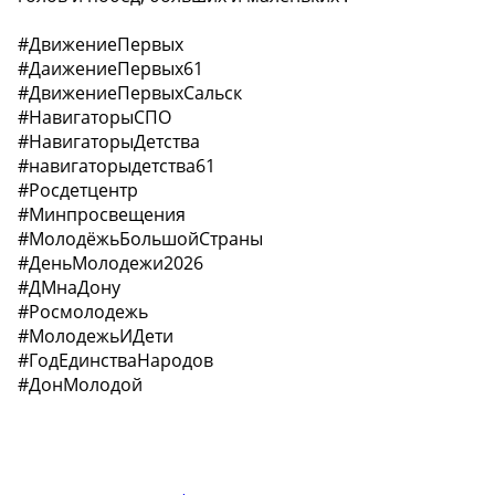
#ДвижениеПервых
#ДаижениеПервых61
#ДвижениеПервыхСальск
#НавигаторыСПО
#НавигаторыДетства
#навигаторыдетства61
#Росдетцентр
#Минпросвещения
#МолодёжьБольшойСтраны
#ДеньМолодежи2026
#ДМнаДону
#Росмолодежь
#МолодежьИДети
#ГодЕдинстваНародов
#ДонМолодой