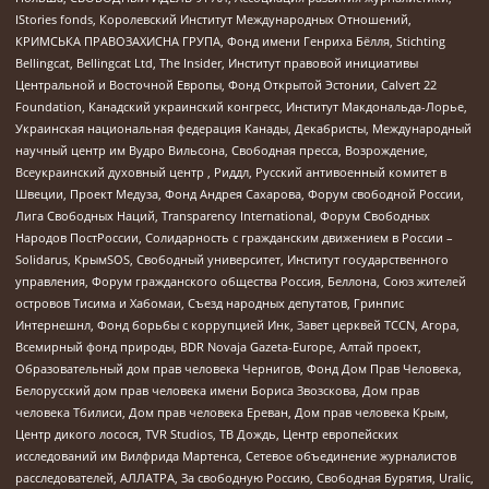
IStories fonds, Королевский Институт Международных Отношений,
КРИМСЬКА ПРАВОЗАХИСНА ГРУПА, Фонд имени Генриха Бёлля, Stichting
Bellingcat, Bellingcat Ltd, The Insider, Институт правовой инициативы
Центральной и Восточной Европы, Фонд Открытой Эстонии, Calvert 22
Foundation, Канадский украинский конгресс, Институт Макдональда-Лорье,
Украинская национальная федерация Канады, Декабристы, Международный
научный центр им Вудро Вильсона, Свободная пресса, Возрождение,
Всеукраинский духовный центр , Риддл, Русский антивоенный комитет в
Швеции, Проект Медуза, Фонд Андрея Сахарова, Форум свободной России,
Лига Свободных Наций, Transparеncy International, Форум Свободных
Народов ПостРоссии, Солидарность с гражданским движением в России –
Solidarus, КрымSOS, Свободный университет, Институт государственного
управления, Форум гражданского общества Россия, Беллона, Союз жителей
островов Тисима и Хабомаи, Съезд народных депутатов, Гринпис
Интернешнл, Фонд борьбы с коррупцией Инк, Завет церквей TCCN, Агора,
Всемирный фонд природы, BDR Novaja Gazeta-Europe, Алтай проект,
Образовательный дом прав человека Чернигов, Фонд Дом Прав Человека,
Белорусский дом прав человека имени Бориса Звозскова, Дом прав
человека Тбилиси, Дом прав человека Ереван, Дом прав человека Крым,
Центр дикого лосося, TVR Studios, ТВ Дождь, Центр европейских
исследований им Вилфрида Мартенса, Сетевое объединение журналистов
расследователей, АЛЛАТРА, За свободную Россию, Свободная Бурятия, Uralic,