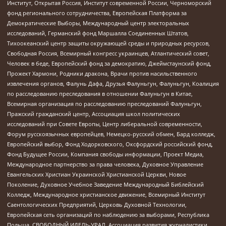
Институт, Открытая Россия, Институт современной России, Черноморский
фонд регионального сотрудничества, Европейская Платформа за
Демократические Выборы, Международный центр электоральных
исследований, Германский фонд Маршалла Соединенных Штатов,
Тихоокеанский центр защиты окружающей среды и природных ресурсов,
Свободная Россия, Всемирный конгресс украинцев, Атлантический совет,
Человек в беде, Европейский фонд за демократию, Джеймстаунский фонд,
Прожект Хармони, Родники дракона, Врачи против насильственного
извлечения органов, Фалунь Дафа, Друзья Фалуньгун, Фалуньгун, Коалиция
по расследованию преследования в отношении Фалуньгун в Китае,
Всемирная организация по расследованию преследований Фалуньгун,
Пражский гражданский центр, Ассоциация школ политических
исследований при Совете Европы, Центр либеральной современности,
Форум русскоязычных европейцев, Немецко-русский обмен, Бард колледж,
Европейский выбор, Фонд Ходорковского, Оксфордский российский фонд,
Фонд Будущее России, Компания свободы информации, Проект Медиа,
Международное партнерство за права человека, Духовное Управление
Евангельских Христиан Украинской Христианской Церкви, Новое
Поколение, Духовное Учебное Заведение Международный Библейский
Колледж, Международное христианское движение, Всемирный Институт
Саентологических Предприятий, Церковь Духовной Технологии,
Европейская сеть организаций по наблюдению за выборами, Республика
Польша, СВОБОДНЫЙ ИДЕЛЬ-УРАЛ, Ассоциация развития журналистики,