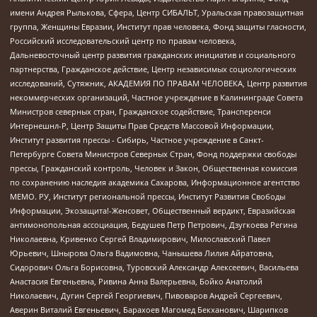
имени Андрея Рылькова, Сфера, Центр СИБАЛЬТ, Уральская правозащитная
группа, Женщины Евразии, Институт прав человека, Фонд защиты гласности,
Российский исследовательский центр по правам человека,
Дальневосточный центр развития гражданских инициатив и социального
партнерства, Гражданское действие, Центр независимых социологических
исследований, Сутяжник, АКАДЕМИЯ ПО ПРАВАМ ЧЕЛОВЕКА, Центр развития
некоммерческих организаций, Частное учреждение в Калининграде Совета
Министров северных стран, Гражданское содействие, Трансперенси
Интернешнл-Р, Центр Защиты Прав Средств Массовой Информации,
Институт развития прессы - Сибирь, Частное учреждение в Санкт-
Петербурге Совета Министров Северных Стран, Фонд поддержки свободы
прессы, Гражданский контроль, Человек и Закон, Общественная комиссия
по сохранению наследия академика Сахарова, Информационное агентство
МЕМО. РУ, Институт региональной прессы, Институт Развития Свободы
Информации, Экозащита!-Женсовет, Общественный вердикт, Евразийская
антимонопольная ассоциация, Бедушев Петр Петрович, Дзугкоева Регина
Николаевна, Кривенко Сергей Владимирович, Милославский Павел
Юрьевич, Шнырова Ольга Вадимовна, Чанышева Лилия Айратовна,
Сидорович Ольга Борисовна, Туровский Александр Алексеевич, Васильева
Анастасия Евгеньевна, Ривина Анна Валерьевна, Бойко Анатолий
Николаевич, Дугин Сергей Георгиевич, Пивоваров Андрей Сергеевич,
Аверин Виталий Евгеньевич, Барахоев Магомед Бекханович, Шарипков