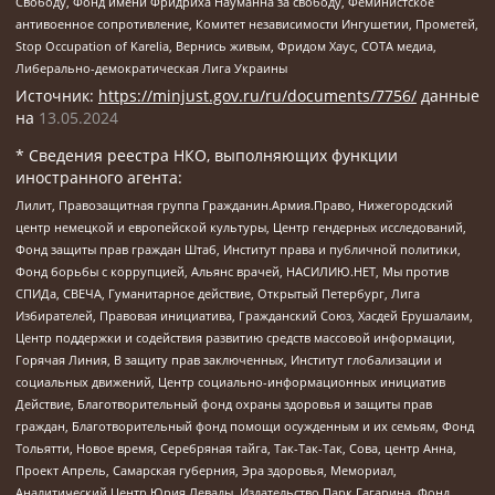
Свободу, Фонд имени Фридриха Науманна за свободу, Феминистское
антивоенное сопротивление, Комитет независимости Ингушетии, Прометей,
Stop Occupation of Karelia, Вернись живым, Фридом Хаус, СОТА медиа,
Либерально-демократическая Лига Украины
Источник:
https://minjust.gov.ru/ru/documents/7756/
данные
на
13.05.2024
* Сведения реестра НКО, выполняющих функции
иностранного агента:
Лилит, Правозащитная группа Гражданин.Армия.Право, Нижегородский
центр немецкой и европейской культуры, Центр гендерных исследований,
Фонд защиты прав граждан Штаб, Институт права и публичной политики,
Фонд борьбы с коррупцией, Альянс врачей, НАСИЛИЮ.НЕТ, Мы против
СПИДа, СВЕЧА, Гуманитарное действие, Открытый Петербург, Лига
Избирателей, Правовая инициатива, Гражданский Союз, Хасдей Ерушалаим,
Центр поддержки и содействия развитию средств массовой информации,
Горячая Линия, В защиту прав заключенных, Институт глобализации и
социальных движений, Центр социально-информационных инициатив
Действие, Благотворительный фонд охраны здоровья и защиты прав
граждан, Благотворительный фонд помощи осужденным и их семьям, Фонд
Тольятти, Новое время, Серебряная тайга, Так-Так-Так, Сова, центр Анна,
Проект Апрель, Самарская губерния, Эра здоровья, Мемориал,
Аналитический Центр Юрия Левады, Издательство Парк Гагарина, Фонд