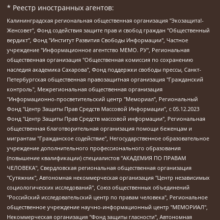
* Реестр иностранных агентов:
Калининградская региональная общественная организация "Экозащита!-Женсовет", Фонд содействия защите прав и свобод граждан "Общественный вердикт", Фонд "Институт Развития Свободы Информации", Частное учреждение "Информационное агентство МЕМО. РУ", Региональная общественная организация "Общественная комиссия по сохранению наследия академика Сахарова", Фонд поддержки свободы прессы, Санкт-Петербургская общественная правозащитная организация "Гражданский контроль", Межрегиональная общественная организация "Информационно-просветительский центр "Мемориал", Региональный Фонд "Центр Защиты Прав Средств Массовой Информации", с 05.12.2023 Фонд "Центр Защиты Прав Средств массовой информации", Региональная общественная благотворительная организация помощи беженцам и мигрантам "Гражданское содействие", Негосударственное образовательное учреждение дополнительного профессионального образования (повышение квалификации) специалистов "АКАДЕМИЯ ПО ПРАВАМ ЧЕЛОВЕКА", Свердловская региональная общественная организация "Сутяжник", Автономная некоммерческая организация "Центр независимых социологических исследований", Союз общественных объединений "Российский исследовательский центр по правам человека", Региональное общественное учреждение научно-информационный центр "МЕМОРИАЛ", Некоммерческая организация "Фонд защиты гласности", Автономная некоммерческая организация "Институт прав человека", Городская общественная организация "Екатеринбургское общество "МЕМОРИАЛ", Городская общественная организация "Рязанское историко-просветительское и правозащитное общество "Мемориал" (Рязанский Мемориал), Челябинский региональный орган общественной самодеятельности – женское общественное объединение "Женщины Евразии", Челябинский региональный орган общественной самодеятельности "Уральская правозащитная группа", Фонд содействия защите здоровья и социальной справедливости имени Андрея Рылькова, Автономная Некоммерческая Организация "Аналитический Центр Юрия Левады", Автономная некоммерческая организация социальной поддержки населения "Проект Апрель", Региональная общественная организация помощи женщинам и детям, находящимся в кризисной ситуации "Информационно-методический центр "Анна", Фонд содействия развитию массовых коммуникаций и правовому просвещению "Так-так-Так", Фонд содействия устойчивому развитию "Серебряная тайга", Свердловский региональный общественный фонд социальных проектов "Новое время", "Idel.Реалии", Кавказ.Реалии, Крым.Реалии, Телеканал Настоящее Время, Татаро-башкирская служба Радио Свобода (Azatliq Radiosi), Радио Свободная Европа/Радио Свобода (PCE/PC), "Сибирь.Реалии", "Фактограф", Благотворительный фонд помощи осужденным и их семьям, Автономная некоммерческая организация "Институт глобализации и социальных движений", Фонд "В защиту прав заключенных", Частное учреждение "Центр поддержки и содействия развитию средств массовой информации", Пензенский региональный общественный благотворительный фонд "Гражданский союз", "Север.Реалии", Некоммерческая организация Фонд "Правовая инициатива", Общество с ограниченной ответственностью "Радио Свободная Европа/Радио Свобода", Чешское информационное агентство "MEDIUM-ORIENT", Красноярская региональная общественная организация "Мы против СПИДа", Камалягин Денис Николаевич, Маркелов Сергей Евгеньевич, Пономарев Лев Александрович, Савицкая Людмила Алексеевна, Автономная некоммерческая организация "Центр по работе с проблемой насилия "НАСИЛИЮ.НЕТ", Межрегиональный профессиональный союз работников здравоохранения "Альянс врачей", Юридическое лицо, зарегистрированное в Латвийской Республике, SIA "Medusa Project" (регистрационный номер 40103797863, дата регистрации 10.06.2014), Некоммерческая организация "Фонд по борьбе с коррупцией", Автономная некоммерческая организация "Институт права и публичной политики", Баданин Роман Сергеевич, Гликин Максим Александрович, Железнова Мария Михайловна, Лукьянова Юлия Сергеевна, Маетная Елизавета Витальевна, Маняхин Петр Борисович, Чуракова Ольга Владимировна, Ярош Юлия Петровна, Юридическое лицо "The Insider SIA", зарегистрированное в Риге, Латвийская Республика (дата регистрации 26.06.2015), являющееся администратором доменного имени интернет-издания "The Insider SIA", https://theins.ru, Постернак Алексей Евгеньевич, Рубин Михаил Аркадьевич, Анин Роман Александрович, Юридическое лицо Istories fonds, зарегистрированное в Латвийской Республике (регистрационный номер 50008295751, дата регистрации 24.02.2020), Великовский Дмитрий Александрович, Долинина Ирина Николаевна, Мароховская Алеся Алексеевна, Шлейнов Роман Юрьевич, Шмагун Олеся Валентиновна, Общество с ограниченной ответственностью "Альтаир 2021", Общество с ограниченной ответственностью "Вега 2021", Общество с ограниченной ответственностью "Главный редактор 2021", Общество с ограниченной ответственностью "Ромашки монолит", Важенков Артем Валерьевич, Ивановская областная общественная организация "Центр гендерных исследований", Гурман Юрий Альбертович, Медиапроект "ОВД-Инфо", Егоров Владимир Владимирович, Жилинский Владимир Александрович, Общество с ограниченной ответственностью "ЗП", Иванова София Юрьевна, Карезина Инна Павловна, Кильтау Екатерина Викторовна, Петров Алексей Викторович, Пискунов Сергей Евгеньевич, Смирнов Сергей Сергеевич, Тихонов Михаил Сергеевич, Общество с ограниченной ответственностью "ЖУРНАЛИСТ-ИНОСТРАННЫЙ АГЕНТ", Арапова Галина Юрьевна, Вольтская Татьяна Анатольевна, Американская компания "Mason G.E.S. Anonymous Foundation" (США), являющаяся владельцем интернет-издания https://mnews.world/, Компания "Stichting Bellingcat", зарегистрированная в Нидерландах (дата регистрации 11.07.2018), Захаров Андрей Вячеславович, Клепиковская Екатерина Дмитриевна, Общество с ограниченной ответственностью "МЕМО", Перл Роман Александрович, Симонов Евгений Алексеевич, Соловьева Елена Анатольевна, Сотников Даниил Владимирович, Сурначева Елизавета Дмитриевна, Автономная некоммерческая организация по защите прав человека и информированию населения "Якутия – Наше Мнение", Общество с ограниченной ответственностью "Москоу диджитал медиа", с 26.01.2023 Общество с ограниченной ответственностью "Чайка Белые сады", Ветошкина Валерия Валерьевна, Заговора Максим Александрович, Межрегиональное общественное движение "Российская ЛГБТ - сеть", Оленичев Максим Владимирович, Павлов Иван Юрьевич, Скворцова Елена Сергеевна, Общество с ограниченной ответственностью "Как бы инагент", Кочетков Игорь Викторович, Общество с ограниченной ответственностью "Честные выборы", Еланчик Олег Александрович, Общество с ограниченной ответственностью "Нобелевский призыв", Гималова Регина Эмилевна, Григорьев Андрей Валерьевич, Григорьева Алина Александровна, Ассоциация по содействию защите прав призывников, альтернативнослужащих и военнослужащих "Правозащитная группа "Гражданин.Армия.Право", Хисамова Регина Фаритовна, Автономная некоммерческая организация по реализации социально-правовых программ "Лилит", Дальневосточное общественное движение "Маяк", Санкт-Петербургская ЛГБТ-инициативная группа "Выход", Инициативная группа ЛГБТ+ "Реверс", Алексеев Андрей Викторович, Бекбулатова Таисия Львовна, Беляев Иван Михайлович, Владыкина Елена Сергеевна, Гельман Марат Александрович, Никульшина Вероника Юрьевна, Толоконникова Надежда Андреевна, Шендерович Виктор Анатольевич, Общество с ограниченной ответственностью "Данное сообщение", Общество с ограниченной ответственностью Издательский дом "Новая глава", Айнбиндер Александра Александровна, Московский комьюнити-центр для ЛГБТ+инициатив, Благотворительный фонд развития филантропии, Deutsche Welle (Германия, Kurt-Schumacher-Strasse 3, 53113 Bonn), Борзунова Мария Михайловна, Воробьев Виктор Викторович, Голубева Анна Львовна, Константинова Алла Михайловна, Малкова Ирина Владимировна, Мурадов Мурад Абдулгалимович, Осетинская Елизавета Николаевна, Понасенков Евгений Николаевич, Ганапольский Матвей Юрьевич, Киселев Евгений Алексеевич, Борухович Ирина Григорьевна, Дремин Иван Тимофеевич, Дубровский Дмитрий Викторович, Красноярская региональная общественная организация поддержки и развития альтернативных образовательных технологий и межкультурных коммуникаций "ИНТЕРРА", Маяковская Екатерина Алексеевна, Фейгин Марк Захарович, Филимонов Андрей Викторович, Дзугкоева Регина Николаевна, Доброхотов Роман Александрович, Дудь Юрий Александрович, Елкин Сергей Владимирович, Кругликов Кирилл Игоревич, Сабунаева Мария Леонидовна, Семенов Алексей Владимирович, Шаинян Карен Багратович, Шульман Екатерина Михайловна, Асафьев Артур Валерьевич, Вахштайн Виктор Семенович, Венедиктов Алексей Алексеевич, Лушникова Екатерина Евгеньевна, Волков Леонид Михайлович, Невзоров Александр Глебович, Пархоменко Сергей Борисович, Сироткин Ярослав Николаевич, Кара-Мурза Владимир Владимирович, Баранова Наталья Владимировна, Гозман Леонид Яковлевич, Кагарлицкий Борис Юльевич, Климарев Михаил Валерьевич, Милов Владимир Станиславович, Автономная некоммерческая организация Краснодарский центр современного искусства "Типография", Моргенштерн Алишер Тагирович, Соболь Любовь Эдуардовна, Общество с ограниченной ответственностью "ЛИЗА НОРМ", Каспаров Гарри Кимович, Ходорковский Михаил Борисович, Общество с ограниченной ответственностью "Апрельские тезисы", Данилович Ирина Брониславовна, Кашин Олег Владимирович, Петров Николай Владимирович, Пивоваров Алексей Владимирович, Соколов Михаил Владимирович, Цветкова Юлия Владимировна, Чичваркин Евгений Александрович, Комитет против пыток/Команда против пыток, Общество с ограниченной ответственностью "Первый научный", Общество с ограниченной ответственностью "Вертолет и ко", Белоцерковская Вероника Борисовна, Кац Максим Евгеньевич, Лазарева Татьяна Юрьевна, Шаведдинов Руслан Табризович, Яшин Илья Валерьевич, Общество с ограниченной ответственностью "Иноагент ААВ", Алешковский Дмитрий Петрович, Альбац Евгения Марковна, Быков Дмитрий Львович, Галямина Юлия Евгеньевна, Лойко Сергей Леонидович, Мартынов Кирилл Константинович, Медведев Сергей Александрович, Крашенинников Федор Геннадиевич, Гордеева Катерина Вл