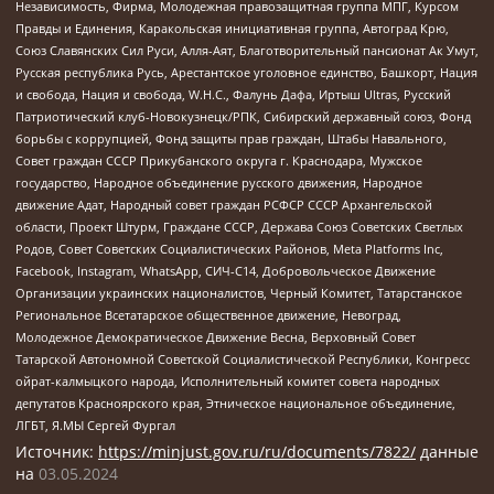
Независимость, Фирма, Молодежная правозащитная группа МПГ, Курсом
Правды и Единения, Каракольская инициативная группа, Автоград Крю,
Союз Славянских Сил Руси, Алля-Аят, Благотворительный пансионат Ак Умут,
Русская республика Русь, Арестантское уголовное единство, Башкорт, Нация
и свобода, Нация и свобода, W.H.С., Фалунь Дафа, Иртыш Ultras, Русский
Патриотический клуб-Новокузнецк/РПК, Сибирский державный союз, Фонд
борьбы с коррупцией, Фонд защиты прав граждан, Штабы Навального,
Совет граждан СССР Прикубанского округа г. Краснодара, Мужское
государство, Народное объединение русского движения, Народное
движение Адат, Народный совет граждан РСФСР СССР Архангельской
области, Проект Штурм, Граждане СССР, Держава Союз Советских Светлых
Родов, Совет Советских Социалистических Районов, Meta Platforms Inc,
Facebook, Instagram, WhatsApp, СИЧ-С14, Добровольческое Движение
Организации украинских националистов, Черный Комитет, Татарстанское
Региональное Всетатарское общественное движение, Невоград,
Молодежное Демократическое Движение Весна, Верховный Совет
Татарской Автономной Советской Социалистической Республики, Конгресс
ойрат-калмыцкого народа, Исполнительный комитет совета народных
депутатов Красноярского края, Этническое национальное объединение,
ЛГБТ, Я.МЫ Сергей Фургал
Источник:
https://minjust.gov.ru/ru/documents/7822/
данные
на
03.05.2024