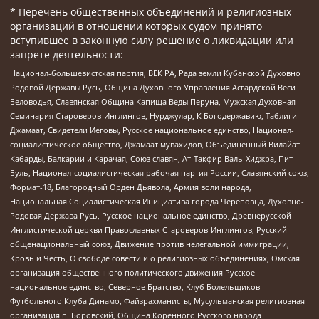
* Перечень общественных объединений и религиозных
организаций в отношении которых судом принято
вступившее в законную силу решение о ликвидации или
запрете деятельности:
Национал-большевистская партия, ВЕК РА, Рада земли Кубанской Духовно
Родовой Державы Русь, Община Духовного Управления Асгардской Веси
Беловодья, Славянская Община Капища Веды Перуна, Мужская Духовная
Семинария Староверов-Инглингов, Нурджулар, К Богодержавию, Таблиги
Джамаат, Свидетели Иеговы, Русское национальное единство, Национал-
социалистическое общество, Джамаат мувахидов, Объединенный Вилайат
Кабарды, Балкарии и Карачая, Союз славян, Ат-Такфир Валь-Хиджра, Пит
Буль, Национал-социалистическая рабочая партия России, Славянский союз,
Формат-18, Благородный Орден Дьявола, Армия воли народа,
Национальная Социалистическая Инициатива города Череповца, Духовно-
Родовая Держава Русь, Русское национальное единство, Древнерусской
Инглистической церкви Православных Староверов-Инглингов, Русский
общенациональный союз, Движение против нелегальной иммиграции,
Кровь и Честь, О свободе совести и о религиозных объединениях, Омская
организация общественного политического движения Русское
национальное единство, Северное Братство, Клуб Болельщиков
Футбольного Клуба Динамо, Файзрахманисты, Мусульманская религиозная
организация п. Боровский, Община Коренного Русского народа