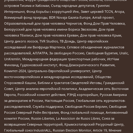
островов Тисима и Хабомаи, Съезд народных депутатов, Гринпис
Интернешнл, Фонд борьбы с коррупцией Инк, Завет церквей TCCN, Агора,
Всемирный фонд природы, BDR Novaja Gazeta-Europe, Алтай проект,
Образовательный дом прав человека Чернигов, Фонд Дом Прав Человека,
Белорусский дом прав человека имени Бориса Звозскова, Дом прав
человека Тбилиси, Дом прав человека Ереван, Дом прав человека Крым,
Центр дикого лосося, TVR Studios, ТВ Дождь, Центр европейских
исследований им Вилфрида Мартенса, Сетевое объединение журналистов
расследователей, АЛЛАТРА, За свободную Россию, Свободная Бурятия, Uralic,
UnKremlin, Международная федерация транспортных рабочих, ИстЧам
Финланд, Гудзоновский институт, Фонд Демократического Развития,
Комитет-2024, Центрально-Европейский университет, Центр
восточноевропейских и международных исследований, Общество
Сторожевой башни, Библии и трактатов Свидетелей Иеговы, Гражданский
Совет, Центр анализа европейской политики, Академическая сеть Восточная
Европа, Российский комитет действия, РЭНД корпорейшн, Русская Америка
за демократию в России, Настоящая Россия, Глобальная сеть журналистов-
расследователей, Служба поддержки, Свободная Россия Берлин, Свободная
Россия Северный Рейн-Вестфалия, Фонд глобальной помощи, Антивоенный
комитет России, Russie-Libertes, La Asocicion de Rusos Libres, Союз за
возвращение Северных территорий, Крымскотатарский Ресурсный Центр,
Глобальный союз IndustriALL, Russian Election Monitor, Article 19, Мнение