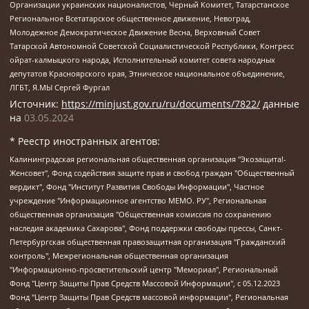
Организации украинских националистов, Черный Комитет, Татарстанское
Региональное Всетатарское общественное движение, Невоград,
Молодежное Демократическое Движение Весна, Верховный Совет
Татарской Автономной Советской Социалистической Республики, Конгресс
ойрат-калмыцкого народа, Исполнительный комитет совета народных
депутатов Красноярского края, Этническое национальное объединение,
ЛГБТ, Я.МЫ Сергей Фургал
Источник:
https://minjust.gov.ru/ru/documents/7822/
данные
на
03.05.2024
* Реестр иностранных агентов:
Калининградская региональная общественная организация "Экозащита!-Женсовет", Фонд содействия защите прав и свобод граждан "Общественный вердикт", Фонд "Институт Развития Свободы Информации", Частное учреждение "Информационное агентство МЕМО. РУ", Региональная общественная организация "Общественная комиссия по сохранению наследия академика Сахарова", Фонд поддержки свободы прессы, Санкт-Петербургская общественная правозащитная организация "Гражданский контроль", Межрегиональная общественная организация "Информационно-просветительский центр "Мемориал", Региональный Фонд "Центр Защиты Прав Средств Массовой Информации", с 05.12.2023 Фонд "Центр Защиты Прав Средств массовой информации", Региональная общественная благотворительная организация помощи беженцам и мигрантам "Гражданское содействие", Негосударственное образовательное учреждение дополнительного профессионального образования (повышение квалификации) специалистов "АКАДЕМИЯ ПО ПРАВАМ ЧЕЛОВЕКА", Свердловская региональная общественная организация "Сутяжник", Автономная некоммерческая организация "Центр независимых социологических исследований", Союз общественных объединений "Российский исследовательский центр по правам человека", Региональное общественное учреждение научно-информационный центр "МЕМОРИАЛ", Некоммерческая организация "Фонд защиты гласности", Автономная некоммерческая организация "Институт прав человека", Городская общественная организация "Екатеринбургское общество "МЕМОРИАЛ", Городская общественная организация "Рязанское историко-просветительское и правозащитное общество "Мемориал" (Рязанский Мемориал), Челябинский региональный орган общественной самодеятельности – женское общественное объединение "Женщины Евразии", Челябинский региональный орган общественной самодеятельности "Уральская правозащитная группа", Фонд содействия защите здоровья и социальной справедливости имени Андрея Рылькова, Автономная Некоммерческая Организация "Аналитический Центр Юрия Левады", Автономная некоммерческая организация социальной поддержки населения "Проект Апрель", Региональная общественная организация помощи женщинам и детям, находящимся в кризисной ситуации "Информационно-методический центр "Анна", Фонд содействия развитию массовых коммуникаций и правовому просвещению "Так-так-Так", Фонд содействия устойчивому развитию "Серебряная тайга", Свердловский региональный общественный фонд социальных проектов "Новое время", "Idel.Реалии", Кавказ.Реалии, Крым.Реалии, Телеканал Настоящее Время, Татаро-башкирская служба Радио Свобода (Azatliq Radiosi), Радио Свободная Европа/Радио Свобода (PCE/PC), "Сибирь.Реалии", "Фактограф", Благотворительный фонд помощи осужденным и их семьям, Автономная некоммерческая организация "Институт глобализации и социальных движений", Фонд "В защиту прав заключенных", Частное учреждение "Центр поддержки и содействия развитию средств массовой информации", Пензенский региональный общественный благотворительный фонд "Гражданский союз", "Север.Реалии", Некоммерческая организация Фонд "Правовая инициатива", Общество с ограниченной ответственностью "Радио Свободная Европа/Радио Свобода", Чешское информационное агентство "MEDIUM-ORIENT", Красноярская региональная общественная организация "Мы против СПИДа", Камалягин Денис Николаевич, Маркелов Сергей Евгеньевич, Пономарев Лев Александрович, Савицкая Людмила Алексеевна, Автономная некоммерческая организация "Центр по работе с проблемой насилия "НАСИЛИЮ.НЕТ", Межрегиональный профессиональный союз работников здравоохранения "Альянс врачей", Юридическое лицо, зарегистрированное в Латвийской Республике, SIA "Medusa Project" (регистрационный номер 40103797863, дата регистрации 10.06.2014), Некоммерческая организация "Фонд по борьбе с коррупцией", Автономная некоммерческая организация "Институт права и публичной политики", Баданин Роман Сергеевич, Гликин Максим Александрович, Железнова Мария Михайловна, Лукьянова Юлия Сергеевна, Маетная Елизавета Витальевна, Маняхин Петр Борисович, Чуракова Ольга Владимировна, Ярош Юлия Петровна, Юридическое лицо "The Insider SIA", зарегистрированное в Риге, Латвийская Республика (дата регистрации 26.06.2015), являющееся администратором доменного имени интернет-издания "The Insider SIA", https://theins.ru, Постернак Алексей Евгеньевич, Рубин Михаил Аркадьевич, Анин Роман Александрович, Юридическое лицо Istories fonds, зарегистрированное в Латвийской Республике (регистрационный номер 50008295751, дата регистрации 24.02.2020), Великовский Дмитрий Александрович, Долинина Ирина Николаевна, Мароховская Алеся Алексеевна, Шлейнов Роман Юрьевич, Шмагун Олеся Валентиновна, Общество с ограниченной ответственностью "Альтаир 2021", Общество с ограниченной ответственностью "Вега 2021", Общество с ограниченной ответственностью "Главный редактор 2021", Общество с ограниченной ответственностью "Ромашки монолит", Важенков Артем Валерьевич, Ивановская областная общественная организация "Центр гендерных исследований", Гурман Юрий Альбертович, Медиапроект "ОВД-Инфо", Егоров Владимир Владимирович, Жилинский Владимир Александрович, Общество с ограниченной ответственностью "ЗП", Иванова София Юрьевна, Карезина Инна Павловна, Кильтау Екатерина Викторовна, Петров Алексей Викторович, Пискунов Сергей Евгеньевич, Смирнов Сергей Сергеевич, Тихонов Михаил Сергеевич, Общество с ограниченной ответственностью "ЖУРНАЛИСТ-ИНОСТРАННЫЙ АГЕНТ", Арапова Галина Юрьевна, Вольтская Татьяна Анатольевна, Американская компания "Mason G.E.S. Anonymous Foundation" (США), являющаяся владельцем интернет-издания https://mnews.world/, Компания "Stichting Bellingcat", зарегистрированная в Нидерландах (дата регистрации 11.07.2018), Захаров Андрей Вячеславович, Клепиковская Екатерина Дмитриевна, Общество с ограниченной ответственностью "МЕМО", Перл Роман Александрович, Симонов Евгений Алексеевич, Соловьева Елена Анатольевна, Сотников Даниил Владимирович, Сурначева Елизавета Дмитриевна, Автономная некоммерческая организация по защите прав человека и информированию населения "Якутия – Наше Мнение", Общество с ограниченной ответственностью "Москоу диджитал медиа", с 26.01.2023 Общество с ограниченной ответственностью "Чайка Белые сады", Ветошкина Валерия Валерьевна, Заговора Максим Александрович, Межрегиональное общественное движение "Российская ЛГБТ - сеть", Оленичев Максим Владимирович, Павлов Иван Юрьевич, Скворцова Елена Сергеевна, Общество с ограниченной ответственностью "Как бы инагент", Кочетков Игорь Викторович, Общество с ограниченной ответственностью "Честные выборы", Еланчик Олег Александрович, Общество с ограниченной ответственностью "Нобелевский призыв", Гималова Регина Эмилевна, Григорьев Андрей Валерьевич, Григорьева Алина Александровна, Ассоциация по содействию защите прав призывников, альтернативнослужащих и военнослужащих "Правозащитная группа "Гражданин.Армия.Право", Хисамова Регина Фаритовна, Автономная некоммерческая организация по реализации социально-правовых программ "Лилит", Дальневосточное общественное движение "Маяк", Санкт-Петербургская ЛГБТ-инициативная группа "Выход", Инициативная группа ЛГБТ+ "Реверс", Алексеев Андрей Викторович, Бекбулатова Таисия Львовна, Беляев Иван Михайлович, Владыкина Елена Сергеевна, Гельман Марат Александрович, Никульшина Вероника Юрьевна, Толоконникова Надежда Андреевна, Шендерович Виктор Анатольевич, Общество с ограниченной ответственностью "Данное сообщение", Общество с ограниченной ответственностью Издательский дом "Новая глава", Айнбиндер Александра Александровна, Московский комьюнити-центр для ЛГБТ+инициатив, Благотворительный фонд развития филантропии, Deutsche Welle (Германия, Kurt-Schumacher-Strasse 3, 53113 Bonn), Борзунова Мария Михайловна, Воробьев Виктор Викторович, Голубева Анна Львовна, Константинова Алла Михайловна, Малкова Ирина Владимировна, Мурадов Мурад Абдулгалимович, Осетинская Елизавета Николаевна, Понасенков Евгений Николаевич, Ганапольский Матвей Юрьевич, Киселев Евгений Алексеевич, Борухович Ирина Григорьевна, Дремин Иван Тимофеевич, Дубровский Дмитрий Викторович, Красноярская региональная общественная организация поддержки и развития альтернативных образовательных технологий и межкультурных коммуникаций "ИНТЕРРА", Маяковская Екатерина Алексеевна, Фейгин Марк Захарович, Филимонов Андрей Викторович, Дзугкоева Регина Николаевна, Доброхотов Роман Александрович, Дудь Юрий Александрович, Елкин Сергей Владимирович, Кругликов Кирилл Игоревич, Сабунаева Мария Леонидовна, Семенов Алексей Владимирович, Шаинян Карен Багратович, Шульман Екатерина Михайловна, Асафьев Артур Валерьевич, Вахштайн Виктор Семенович, Венедиктов Алексей Алексеевич, Лушникова Екатерина Евгеньевна, Волков Леонид Михайлович, Невзоров Александр Глебович, Пархоменко Сергей Борисович, Сироткин Ярослав Николаевич, Кара-Мурза Владимир Владимирович, Баранова Наталья Владимировна, Гозман Леонид Яковлевич, Кагарлицкий Борис Юльевич, Климарев Михаил Валерьевич, Милов Владимир Станиславович, Автономная некоммерческая организация Краснодарский центр современного искусства "Типография", Моргенштерн Алишер Тагирович, Соболь Любовь Эдуардовна, Общество с ограниченной ответственностью "ЛИЗА НОРМ", Каспаров Гарри Кимович, Ходорковский Михаил Борисович, Общество с ограниченной ответственностью "Апрельские тезисы", Данилович Ирина Брониславовна, Кашин Олег Владимирович, Петров Николай Владимирович, Пивоваров Алексей Владимирович, Соколов Михаил Владимирович, Цветкова Юлия Владимировна, Чичваркин Евгений Александрович, Комитет против пыток/Команда против пыток, Общество с ограниченной ответственностью "Первый научный", Общество с ограниченной ответственностью "Вертолет и ко", Белоцерковская Вероника Борисовна, Кац Максим Евгеньевич, Лазарева Татьяна Юрьевна, Шаведдинов Руслан Табризович, Яшин Илья Валерьевич, Общество с ограниченной ответственностью "Иноагент ААВ", Алешковский Дмитрий Петрович, Альбац Евгения Марковна, Быков Дмитрий Львович, Галямина Юлия Евгеньевна, Лойко Сергей Леонидович, Мартынов Кирилл Константинович, Медведев Сергей Александрович, Крашенинников Федор Геннадиевич, Гордеева Катерина Вл