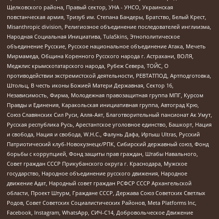
Щелковского района, Правый сектор, УНА - УНСО, Украинская
повстанческая армия, Тризуб им. Степана Бандеры, Братство, Белый Крест,
Misanthropic division, Религиозное объединение последователей инглиизма,
Народная Социальная Инициатива, TulaSkins, Этнополитическое
объединение Русские, Русское национальное объединение Атака, Мечеть
Мирмамеда, Община Коренного Русского народа г. Астрахани, ВОЛЯ,
Меджлис крымскотатарского народа, Рубеж Севера, ТОЙС, О
противодействии экстремистской деятельности, РЕВТАТПОД, Артподготовка,
Штольц, В честь иконы Божией Матери Державная, Сектор 16,
Независимость, Фирма, Молодежная правозащитная группа МПГ, Курсом
Правды и Единения, Каракольская инициативная группа, Автоград Крю,
Союз Славянских Сил Руси, Алля-Аят, Благотворительный пансионат Ак Умут,
Русская республика Русь, Арестантское уголовное единство, Башкорт, Нация
и свобода, Нация и свобода, W.H.С., Фалунь Дафа, Иртыш Ultras, Русский
Патриотический клуб-Новокузнецк/РПК, Сибирский державный союз, Фонд
борьбы с коррупцией, Фонд защиты прав граждан, Штабы Навального,
Совет граждан СССР Прикубанского округа г. Краснодара, Мужское
государство, Народное объединение русского движения, Народное
движение Адат, Народный совет граждан РСФСР СССР Архангельской
области, Проект Штурм, Граждане СССР, Держава Союз Советских Светлых
Родов, Совет Советских Социалистических Районов, Meta Platforms Inc,
Facebook, Instagram, WhatsApp, СИЧ-С14, Добровольческое Движение