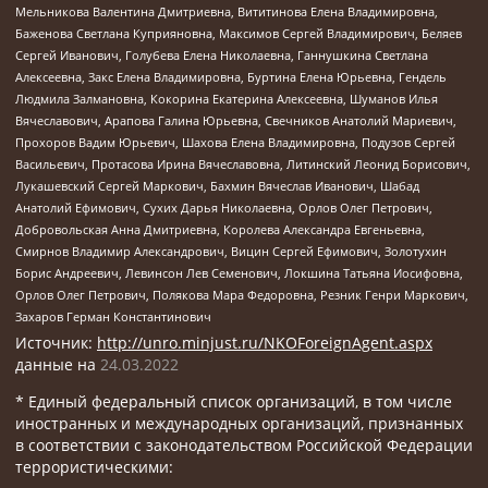
Мельникова Валентина Дмитриевна, Вититинова Елена Владимировна,
Баженова Светлана Куприяновна, Максимов Сергей Владимирович, Беляев
Сергей Иванович, Голубева Елена Николаевна, Ганнушкина Светлана
Алексеевна, Закс Елена Владимировна, Буртина Елена Юрьевна, Гендель
Людмила Залмановна, Кокорина Екатерина Алексеевна, Шуманов Илья
Вячеславович, Арапова Галина Юрьевна, Свечников Анатолий Мариевич,
Прохоров Вадим Юрьевич, Шахова Елена Владимировна, Подузов Сергей
Васильевич, Протасова Ирина Вячеславовна, Литинский Леонид Борисович,
Лукашевский Сергей Маркович, Бахмин Вячеслав Иванович, Шабад
Анатолий Ефимович, Сухих Дарья Николаевна, Орлов Олег Петрович,
Добровольская Анна Дмитриевна, Королева Александра Евгеньевна,
Смирнов Владимир Александрович, Вицин Сергей Ефимович, Золотухин
Борис Андреевич, Левинсон Лев Семенович, Локшина Татьяна Иосифовна,
Орлов Олег Петрович, Полякова Мара Федоровна, Резник Генри Маркович,
Захаров Герман Константинович
Источник:
http://unro.minjust.ru/NKOForeignAgent.aspx
данные на
24.03.2022
* Единый федеральный список организаций, в том числе
иностранных и международных организаций, признанных
в соответствии с законодательством Российской Федерации
террористическими: