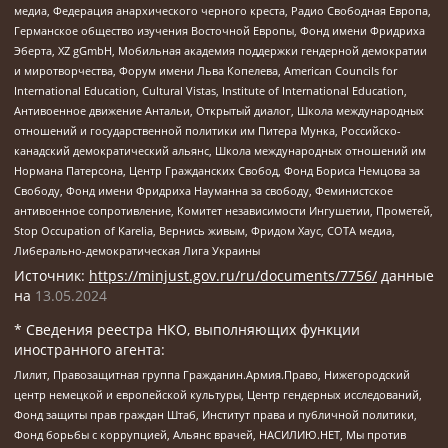
медиа, Федерация анархического черного креста, Радио Свободная Европа,
Германское общество изучения Восточной Европы, Фонд имени Фридриха
Эберта, XZ gGmbH, Мобильная академия поддержки гендерной демократии
и миротворчества, Форум имени Льва Копелева, American Councils for
International Education, Cultural Vistas, Institute of International Education,
Антивоенное движение Антальи, Открытый диалог, Школа международных
отношений и государственной политики им Питера Мунка, Российско-
канадский демократический альянс, Школа международных отношений им
Нормана Патерсона, Центр Гражданских Свобод, Фонд Бориса Немцова за
Свободу, Фонд имени Фридриха Науманна за свободу, Феминистское
антивоенное сопротивление, Комитет независимости Ингушетии, Прометей,
Stop Occupation of Karelia, Вернись живым, Фридом Хаус, СОТА медиа,
Либерально-демократическая Лига Украины
Источник:
https://minjust.gov.ru/ru/documents/7756/
данные
на
13.05.2024
* Сведения реестра НКО, выполняющих функции
иностранного агента:
Лилит, Правозащитная группа Гражданин.Армия.Право, Нижегородский
центр немецкой и европейской культуры, Центр гендерных исследований,
Фонд защиты прав граждан Штаб, Институт права и публичной политики,
Фонд борьбы с коррупцией, Альянс врачей, НАСИЛИЮ.НЕТ, Мы против