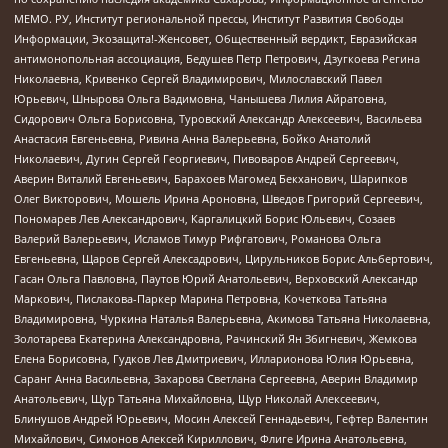
МЕМО. РУ, Институт региональной прессы, Институт Развития Свободы
Информации, Экозащита!-Женсовет, Общественный вердикт, Евразийская
антимонопольная ассоциация, Бедушев Петр Петрович, Дзугкоева Регина
Николаевна, Кривенко Сергей Владимирович, Милославский Павел
Юрьевич, Шнырова Ольга Вадимовна, Чанышева Лилия Айратовна,
Сидорович Ольга Борисовна, Туровский Александр Алексеевич, Васильева
Анастасия Евгеньевна, Ривина Анна Валерьевна, Бойко Анатолий
Николаевич, Дугин Сергей Георгиевич, Пивоваров Андрей Сергеевич,
Аверин Виталий Евгеньевич, Барахоев Магомед Бекханович, Шарипков
Олег Викторович, Мошель Ирина Ароновна, Шведов Григорий Сергеевич,
Пономарев Лев Александрович, Каргалицкий Борис Юльевич, Созаев
Валерий Валерьевич, Исламов Тимур Рифгатович, Романова Ольга
Евгеньевна, Щаров Сергей Алексадрович, Цирульников Борис Альбертович,
Гасан Ольга Павловна, Паутов Юрий Анатольевич, Верховский Александр
Маркович, Пислакова-Паркер Марина Петровна, Кочеткова Татьяна
Владимировна, Чуркина Наталья Валерьевна, Акимова Татьяна Николаевна,
Золотарева Екатерина Александровна, Рачинский Ян Збигневич, Жемкова
Елена Борисовна, Гудков Лев Дмитриевич, Илларионова Юлия Юрьевна,
Саранг Анна Васильевна, Захарова Светлана Сергеевна, Аверин Владимир
Анатольевич, Щур Татьяна Михайловна, Щур Николай Алексеевич,
Блинушов Андрей Юрьевич, Мосин Алексей Геннадьевич, Гефтер Валентин
Михайлович, Симонов Алексей Кириллович, Флиге Ирина Анатольевна,