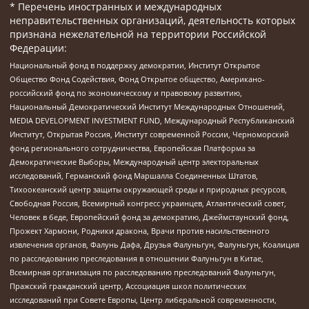
* Перечень иностранных и международных
неправительственных организаций, деятельность которых
признана нежелательной на территории Российской
Федерации:
Национальный фонд в поддержку демократии, Институт Открытое
Общество Фонд Содействия, Фонд Открытое общество, Американо-
российский фонд по экономическому и правовому развитию,
Национальный Демократический Институт Международных Отношений,
MEDIA DEVELOPMENT INVESTMENT FUND, Международный Республиканский
Институт, Открытая Россия, Институт современной России, Черноморский
фонд регионального сотрудничества, Европейская Платформа за
Демократические Выборы, Международный центр электоральных
исследований, Германский фонд Маршалла Соединенных Штатов,
Тихоокеанский центр защиты окружающей среды и природных ресурсов,
Свободная Россия, Всемирный конгресс украинцев, Атлантический совет,
Человек в беде, Европейский фонд за демократию, Джеймстаунский фонд,
Прожект Хармони, Родники дракона, Врачи против насильственного
извлечения органов, Фалунь Дафа, Друзья Фалуньгун, Фалуньгун, Коалиция
по расследованию преследования в отношении Фалуньгун в Китае,
Всемирная организация по расследованию преследований Фалуньгун,
Пражский гражданский центр, Ассоциация школ политических
исследований при Совете Европы, Центр либеральной современности,