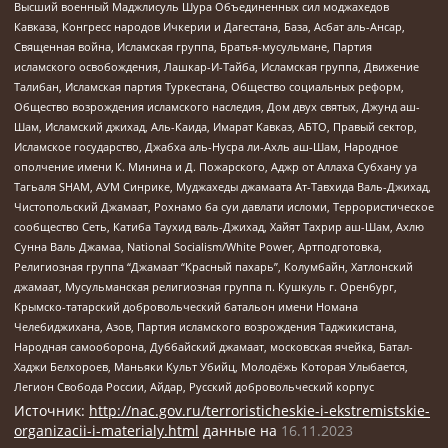
Высший военный Маджлисуль Шура Объединенных сил моджахедов
Кавказа, Конгресс народов Ичкерии и Дагестана, База, Асбат аль-Ансар,
Священная война, Исламская группа, Братья-мусульмане, Партия
исламского освобождения, Лашкар-И-Тайба, Исламская группа, Движение
Талибан, Исламская партия Туркестана, Общество социальных реформ,
Общество возрождения исламского наследия, Дом двух святых, Джунд аш-
Шам, Исламский джихад, Аль-Каида, Имарат Кавказ, АБТО, Правый сектор,
Исламское государство, Джабха аль-Нусра ли-Ахль аш-Шам, Народное
ополчение имени К. Минина и Д. Пожарского, Аджр от Аллаха Субхану уа
Тагьаля SHAM, АУМ Синрике, Муджахеды джамаата Ат-Тавхида Валь-Джихад,
Чистопольский Джамаат, Рохнамо ба суи давлати исломи, Террористическое
сообщество Сеть, Катиба Таухид валь-Джихад, Хайят Тахрир аш-Шам, Ахлю
Сунна Валь Джамаа, National Socialism/White Power, Артподготовка,
Религиозная группа “Джамаат “Красный пахарь”, Колумбайн, Хатлонский
джамаат, Мусульманская религиозная группа п. Кушкуль г. Оренбург,
Крымско-татарский добровольческий батальон имени Номана
Челебиджихана, Азов, Партия исламского возрождения Таджикистана,
Народная самооборона, Дуббайский джамаат, московская ячейка, Батал-
Хаджи Белхороев, Маньяки Культ Убийц, Молодёжь Которая Улыбается,
Легион Свобода России, Айдар, Русский добровольческий корпус
Источник:
http://nac.gov.ru/terroristicheskie-i-ekstremistskie-
organizacii-i-materialy.html
данные на
16.11.2023