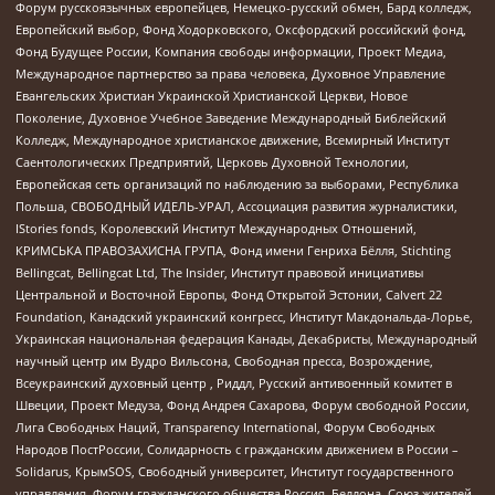
Форум русскоязычных европейцев, Немецко-русский обмен, Бард колледж,
Европейский выбор, Фонд Ходорковского, Оксфордский российский фонд,
Фонд Будущее России, Компания свободы информации, Проект Медиа,
Международное партнерство за права человека, Духовное Управление
Евангельских Христиан Украинской Христианской Церкви, Новое
Поколение, Духовное Учебное Заведение Международный Библейский
Колледж, Международное христианское движение, Всемирный Институт
Саентологических Предприятий, Церковь Духовной Технологии,
Европейская сеть организаций по наблюдению за выборами, Республика
Польша, СВОБОДНЫЙ ИДЕЛЬ-УРАЛ, Ассоциация развития журналистики,
IStories fonds, Королевский Институт Международных Отношений,
КРИМСЬКА ПРАВОЗАХИСНА ГРУПА, Фонд имени Генриха Бёлля, Stichting
Bellingcat, Bellingcat Ltd, The Insider, Институт правовой инициативы
Центральной и Восточной Европы, Фонд Открытой Эстонии, Calvert 22
Foundation, Канадский украинский конгресс, Институт Макдональда-Лорье,
Украинская национальная федерация Канады, Декабристы, Международный
научный центр им Вудро Вильсона, Свободная пресса, Возрождение,
Всеукраинский духовный центр , Риддл, Русский антивоенный комитет в
Швеции, Проект Медуза, Фонд Андрея Сахарова, Форум свободной России,
Лига Свободных Наций, Transparеncy International, Форум Свободных
Народов ПостРоссии, Солидарность с гражданским движением в России –
Solidarus, КрымSOS, Свободный университет, Институт государственного
управления, Форум гражданского общества Россия, Беллона, Союз жителей