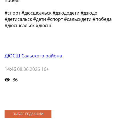
побед!
#спорт #дюсшсальск #дзюдодети #дзюдо
#детисальск #дети #спорт #сальскдети #победа
#дюсшсальск #дюсш
ДЮСШ Сальского района
14:46
08.06.2026 16+
36
ВЫБОР РЕДАКЦИИ