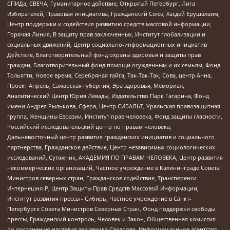
СПИДа, СВЕЧА, Гуманитарное действие, Открытый Петербург, Лига
Избирателей, Правовая инициатива, Гражданский Союз, Хасдей Ерушалаим,
Центр поддержки и содействия развитию средств массовой информации,
Горячая Линия, В защиту прав заключенных, Институт глобализации и
социальных движений, Центр социально-информационных инициатив
Действие, Благотворительный фонд охраны здоровья и защиты прав
граждан, Благотворительный фонд помощи осужденным и их семьям, Фонд
Тольятти, Новое время, Серебряная тайга, Так-Так-Так, Сова, центр Анна,
Проект Апрель, Самарская губерния, Эра здоровья, Мемориал,
Аналитический Центр Юрия Левады, Издательство Парк Гагарина, Фонд
имени Андрея Рылькова, Сфера, Центр СИБАЛЬТ, Уральская правозащитная
группа, Женщины Евразии, Институт прав человека, Фонд защиты гласности,
Российский исследовательский центр по правам человека,
Дальневосточный центр развития гражданских инициатив и социального
партнерства, Гражданское действие, Центр независимых социологических
исследований, Сутяжник, АКАДЕМИЯ ПО ПРАВАМ ЧЕЛОВЕКА, Центр развития
некоммерческих организаций, Частное учреждение в Калининграде Совета
Министров северных стран, Гражданское содействие, Трансперенси
Интернешнл-Р, Центр Защиты Прав Средств Массовой Информации,
Институт развития прессы - Сибирь, Частное учреждение в Санкт-
Петербурге Совета Министров Северных Стран, Фонд поддержки свободы
прессы, Гражданский контроль, Человек и Закон, Общественная комиссия
по сохранению наследия академика Сахарова, Информационное агентство