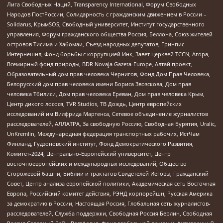
Лига Свободных Наций, Transparеncy International, Форум Свободных
Народов ПостРоссии, Солидарность с гражданским движением в России –
Solidarus, КрымSOS, Свободный университет, Институт государственного
управления, Форум гражданского общества Россия, Беллона, Союз жителей
островов Тисима и Хабомаи, Съезд народных депутатов, Гринпис
Интернешнл, Фонд борьбы с коррупцией Инк, Завет церквей TCCN, Агора,
Всемирный фонд природы, BDR Novaja Gazeta-Europe, Алтай проект,
Образовательный дом прав человека Чернигов, Фонд Дом Прав Человека,
Белорусский дом прав человека имени Бориса Звозскова, Дом прав
человека Тбилиси, Дом прав человека Ереван, Дом прав человека Крым,
Центр дикого лосося, TVR Studios, ТВ Дождь, Центр европейских
исследований им Вилфрида Мартенса, Сетевое объединение журналистов
расследователей, АЛЛАТРА, За свободную Россию, Свободная Бурятия, Uralic,
UnKremlin, Международная федерация транспортных рабочих, ИстЧам
Финланд, Гудзоновский институт, Фонд Демократического Развития,
Комитет-2024, Центрально-Европейский университет, Центр
восточноевропейских и международных исследований, Общество
Сторожевой башни, Библии и трактатов Свидетелей Иеговы, Гражданский
Совет, Центр анализа европейской политики, Академическая сеть Восточная
Европа, Российский комитет действия, РЭНД корпорейшн, Русская Америка
за демократию в России, Настоящая Россия, Глобальная сеть журналистов-
расследователей, Служба поддержки, Свободная Россия Берлин, Свободная