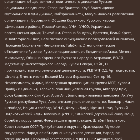
организация общественного политического движения Русское
национальное единство, Северное Братство, Клуб Болельщиков
Футбольного Клуба Динамо, Файзрахманисты, Мусульманская религиозная
организация п. Боровский, Община Коренного Русского народа
Щелковского района, Правый сектор, УНА - УНСО, Украинская
повстанческая армия, Тризуб им. Степана Бандеры, Братство, Белый Крест,
Misanthropic division, Религиозное объединение последователей инглиизма,
Народная Социальная Инициатива, TulaSkins, Этнополитическое
объединение Русские, Русское национальное объединение Атака, Мечеть
Мирмамеда, Община Коренного Русского народа г. Астрахани, ВОЛЯ,
Меджлис крымскотатарского народа, Рубеж Севера, ТОЙС, О
противодействии экстремистской деятельности, РЕВТАТПОД, Артподготовка,
Штольц, В честь иконы Божией Матери Державная, Сектор 16,
Независимость, Фирма, Молодежная правозащитная группа МПГ, Курсом
Правды и Единения, Каракольская инициативная группа, Автоград Крю,
Союз Славянских Сил Руси, Алля-Аят, Благотворительный пансионат Ак Умут,
Русская республика Русь, Арестантское уголовное единство, Башкорт, Нация
и свобода, Нация и свобода, W.H.С., Фалунь Дафа, Иртыш Ultras, Русский
Патриотический клуб-Новокузнецк/РПК, Сибирский державный союз, Фонд
борьбы с коррупцией, Фонд защиты прав граждан, Штабы Навального,
Совет граждан СССР Прикубанского округа г. Краснодара, Мужское
государство, Народное объединение русского движения, Народное
движение Адат, Народный совет граждан РСФСР СССР Архангельской