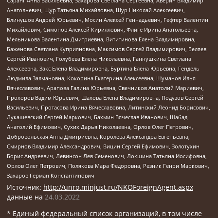
Саранг Анна Васильевна, Захарова Светлана Сергеевна, Аверин Владимир
Анатольевич, Щур Татьяна Михайловна, Щур Николай Алексеевич,
Блинушов Андрей Юрьевич, Мосин Алексей Геннадьевич, Гефтер Валентин
Михайлович, Симонов Алексей Кириллович, Флиге Ирина Анатольевна,
Мельникова Валентина Дмитриевна, Вититинова Елена Владимировна,
Баженова Светлана Куприяновна, Максимов Сергей Владимирович, Беляев
Сергей Иванович, Голубева Елена Николаевна, Ганнушкина Светлана
Алексеевна, Закс Елена Владимировна, Буртина Елена Юрьевна, Гендель
Людмила Залмановна, Кокорина Екатерина Алексеевна, Шуманов Илья
Вячеславович, Арапова Галина Юрьевна, Свечников Анатолий Мариевич,
Прохоров Вадим Юрьевич, Шахова Елена Владимировна, Подузов Сергей
Васильевич, Протасова Ирина Вячеславовна, Литинский Леонид Борисович,
Лукашевский Сергей Маркович, Бахмин Вячеслав Иванович, Шабад
Анатолий Ефимович, Сухих Дарья Николаевна, Орлов Олег Петрович,
Добровольская Анна Дмитриевна, Королева Александра Евгеньевна,
Смирнов Владимир Александрович, Вицин Сергей Ефимович, Золотухин
Борис Андреевич, Левинсон Лев Семенович, Локшина Татьяна Иосифовна,
Орлов Олег Петрович, Полякова Мара Федоровна, Резник Генри Маркович,
Захаров Герман Константинович
Источник:
http://unro.minjust.ru/NKOForeignAgent.aspx
данные на
24.03.2022
* Единый федеральный список организаций, в том числе