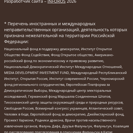
Разработчик сайта –
INFOROS
2026
* Перечень иностранных и международных
неправительственных организаций, деятельность которых
признана нежелательной на территории Российской
Федерации:
Национальный фонд в поддержку демократии, Институт Открытое
Общество Фонд Содействия, Фонд Открытое общество, Американо-
российский фонд по экономическому и правовому развитию,
Национальный Демократический Институт Международных Отношений,
MEDIA DEVELOPMENT INVESTMENT FUND, Международный Республиканский
Институт, Открытая Россия, Институт современной России, Черноморский
фонд регионального сотрудничества, Европейская Платформа за
Демократические Выборы, Международный центр электоральных
исследований, Германский фонд Маршалла Соединенных Штатов,
Тихоокеанский центр защиты окружающей среды и природных ресурсов,
Свободная Россия, Всемирный конгресс украинцев, Атлантический совет,
Человек в беде, Европейский фонд за демократию, Джеймстаунский фонд,
Прожект Хармони, Родники дракона, Врачи против насильственного
извлечения органов, Фалунь Дафа, Друзья Фалуньгун, Фалуньгун, Коалиция
по расследованию преследования в отношении Фалуньгун в Китае,