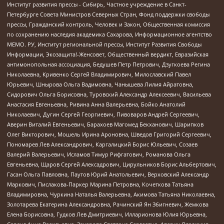
Институт развития прессы - Сибирь, Частное учреждение в Санкт-
Петербурге Совета Министров Северных Стран, Фонд поддержки свободы
прессы, Гражданский контроль, Человек и Закон, Общественная комиссия
по сохранению наследия академика Сахарова, Информационное агентство
МЕМО. РУ, Институт региональной прессы, Институт Развития Свободы
Информации, Экозащита!-Женсовет, Общественный вердикт, Евразийская
антимонопольная ассоциация, Бедушев Петр Петрович, Дзугкоева Регина
Николаевна, Кривенко Сергей Владимирович, Милославский Павел
Юрьевич, Шнырова Ольга Вадимовна, Чанышева Лилия Айратовна,
Сидорович Ольга Борисовна, Туровский Александр Алексеевич, Васильева
Анастасия Евгеньевна, Ривина Анна Валерьевна, Бойко Анатолий
Николаевич, Дугин Сергей Георгиевич, Пивоваров Андрей Сергеевич,
Аверин Виталий Евгеньевич, Барахоев Магомед Бекханович, Шарипков
Олег Викторович, Мошель Ирина Ароновна, Шведов Григорий Сергеевич,
Пономарев Лев Александрович, Каргалицкий Борис Юльевич, Созаев
Валерий Валерьевич, Исламов Тимур Рифгатович, Романова Ольга
Евгеньевна, Щаров Сергей Алексадрович, Цирульников Борис Альбертович,
Гасан Ольга Павловна, Паутов Юрий Анатольевич, Верховский Александр
Маркович, Пислакова-Паркер Марина Петровна, Кочеткова Татьяна
Владимировна, Чуркина Наталья Валерьевна, Акимова Татьяна Николаевна,
Золотарева Екатерина Александровна, Рачинский Ян Збигневич, Жемкова
Елена Борисовна, Гудков Лев Дмитриевич, Илларионова Юлия Юрьевна,