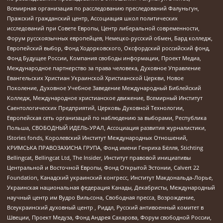
Всемирная организация по расследованию преследований Фалуньгун,
Пражский гражданский центр, Ассоциация школ политических
исследований при Совете Европы, Центр либеральной современности,
Форум русскоязычных европейцев, Немецко-русский обмен, Бард колледж,
Европейский выбор, Фонд Ходорковского, Оксфордский российский фонд,
Фонд Будущее России, Компания свободы информации, Проект Медиа,
Международное партнерство за права человека, Духовное Управление
Евангельских Христиан Украинской Христианской Церкви, Новое
Поколение, Духовное Учебное Заведение Международный Библейский
Колледж, Международное христианское движение, Всемирный Институт
Саентологических Предприятий, Церковь Духовной Технологии,
Европейская сеть организаций по наблюдению за выборами, Республика
Польша, СВОБОДНЫЙ ИДЕЛЬ-УРАЛ, Ассоциация развития журналистики,
IStories fonds, Королевский Институт Международных Отношений,
КРИМСЬКА ПРАВОЗАХИСНА ГРУПА, Фонд имени Генриха Бёлля, Stichting
Bellingcat, Bellingcat Ltd, The Insider, Институт правовой инициативы
Центральной и Восточной Европы, Фонд Открытой Эстонии, Calvert 22
Foundation, Канадский украинский конгресс, Институт Макдональда-Лорье,
Украинская национальная федерация Канады, Декабристы, Международный
научный центр им Вудро Вильсона, Свободная пресса, Возрождение,
Всеукраинский духовный центр , Риддл, Русский антивоенный комитет в
Швеции, Проект Медуза, Фонд Андрея Сахарова, Форум свободной России,