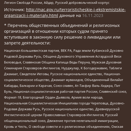
Легион Свобода России, Айдар, Русский добровольческий корпус
Источник:
http://nac.gov.ru/terroristicheskie-i-ekstremistskie-
organizacii-i-materialy.html
данные на
16.11.2023
* Перечень общественных объединений и религиозных
организаций в отношении которых судом принято
вступившее в законную силу решение о ликвидации или
запрете деятельности:
Национал-большевистская партия, ВЕК РА, Рада земли Кубанской Духовно
Родовой Державы Русь, Община Духовного Управления Асгардской Веси
Беловодья, Славянская Община Капища Веды Перуна, Мужская Духовная
Семинария Староверов-Инглингов, Нурджулар, К Богодержавию, Таблиги
Джамаат, Свидетели Иеговы, Русское национальное единство, Национал-
социалистическое общество, Джамаат мувахидов, Объединенный Вилайат
Кабарды, Балкарии и Карачая, Союз славян, Ат-Такфир Валь-Хиджра, Пит
Буль, Национал-социалистическая рабочая партия России, Славянский союз,
Формат-18, Благородный Орден Дьявола, Армия воли народа,
Национальная Социалистическая Инициатива города Череповца, Духовно-
Родовая Держава Русь, Русское национальное единство, Древнерусской
Инглистической церкви Православных Староверов-Инглингов, Русский
общенациональный союз, Движение против нелегальной иммиграции,
Кровь и Честь, О свободе совести и о религиозных объединениях, Омская