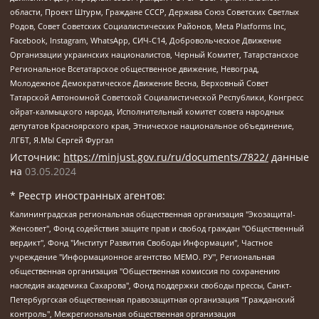
области, Проект Штурм, Граждане СССР, Держава Союз Советских Светлых
Родов, Совет Советских Социалистических Районов, Meta Platforms Inc,
Facebook, Instagram, WhatsApp, СИЧ-С14, Добровольческое Движение
Организации украинских националистов, Черный Комитет, Татарстанское
Региональное Всетатарское общественное движение, Невоград,
Молодежное Демократическое Движение Весна, Верховный Совет
Татарской Автономной Советской Социалистической Республики, Конгресс
ойрат-калмыцкого народа, Исполнительный комитет совета народных
депутатов Красноярского края, Этническое национальное объединение,
ЛГБТ, Я.МЫ Сергей Фургал
Источник:
https://minjust.gov.ru/ru/documents/7822/
данные
на
03.05.2024
* Реестр иностранных агентов:
Калининградская региональная общественная организация "Экозащита!-Женсовет", Фонд содействия защите прав и свобод граждан "Общественный вердикт", Фонд "Институт Развития Свободы Информации", Частное учреждение "Информационное агентство МЕМО. РУ", Региональная общественная организация "Общественная комиссия по сохранению наследия академика Сахарова", Фонд поддержки свободы прессы, Санкт-Петербургская общественная правозащитная организация "Гражданский контроль", Межрегиональная общественная организация "Информационно-просветительский центр "Мемориал", Региональный Фонд "Центр Защиты Прав Средств Массовой Информации", с 05.12.2023 Фонд "Центр Защиты Прав Средств массовой информации", Региональная общественная благотворительная организация помощи беженцам и мигрантам "Гражданское содействие", Негосударственное образовательное учреждение дополнительного профессионального образования (повышение квалификации) специалистов "АКАДЕМИЯ ПО ПРАВАМ ЧЕЛОВЕКА", Свердловская региональная общественная организация "Сутяжник", Автономная некоммерческая организация "Центр независимых социологических исследований", Союз общественных объединений "Российский исследовательский центр по правам человека", Региональное общественное учреждение научно-информационный центр "МЕМОРИАЛ", Некоммерческая организация "Фонд защиты гласности", Автономная некоммерческая организация "Институт прав человека", Городская общественная организация "Екатеринбургское общество "МЕМОРИАЛ", Городская общественная организация "Рязанское историко-просветительское и правозащитное общество "Мемориал" (Рязанский Мемориал), Челябинский региональный орган общественной самодеятельности – женское общественное объединение "Женщины Евразии", Челябинский региональный орган общественной самодеятельности "Уральская правозащитная группа", Фонд содействия защите здоровья и социальной справедливости имени Андрея Рылькова, Автономная Некоммерческая Организация "Аналитический Центр Юрия Левады", Автономная некоммерческая организация социальной поддержки населения "Проект Апрель", Региональная общественная организация помощи женщинам и детям, находящимся в кризисной ситуации "Информационно-методический центр "Анна", Фонд содействия развитию массовых коммуникаций и правовому просвещению "Так-так-Так", Фонд содействия устойчивому развитию "Серебряная тайга", Свердловский региональный общественный фонд социальных проектов "Новое время", "Idel.Реалии", Кавказ.Реалии, Крым.Реалии, Телеканал Настоящее Время, Татаро-башкирская служба Радио Свобода (Azatliq Radiosi), Радио Свободная Европа/Радио Свобода (PCE/PC), "Сибирь.Реалии", "Фактограф", Благотворительный фонд помощи осужденным и их семьям, Автономная некоммерческая организация "Институт глобализации и социальных движений", Фонд "В защиту прав заключенных", Частное учреждение "Центр поддержки и содействия развитию средств массовой информации", Пензенский региональный общественный благотворительный фонд "Гражданский союз", "Север.Реалии", Некоммерческая организация Фонд "Правовая инициатива", Общество с ограниченной ответственностью "Радио Свободная Европа/Радио Свобода", Чешское информационное агентство "MEDIUM-ORIENT", Красноярская региональная общественная организация "Мы против СПИДа", Камалягин Денис Николаевич, Маркелов Сергей Евгеньевич, Пономарев Лев Александрович, Савицкая Людмила Алексеевна, Автономная некоммерческая организация "Центр по работе с проблемой насилия "НАСИЛИЮ.НЕТ", Межрегиональный профессиональный союз работников здравоохранения "Альянс врачей", Юридическое лицо, зарегистрированное в Латвийской Республике, SIA "Medusa Project" (регистрационный номер 40103797863, дата регистрации 10.06.2014), Некоммерческая организация "Фонд по борьбе с коррупцией", Автономная некоммерческая организация "Институт права и публичной политики", Баданин Роман Сергеевич, Гликин Максим Александрович, Железнова Мария Михайловна, Лукьянова Юлия Сергеевна, Маетная Елизавета Витальевна, Маняхин Петр Борисович, Чуракова Ольга Владимировна, Ярош Юлия Петровна, Юридическое лицо "The Insider SIA", зарегистрированное в Риге, Латвийская Республика (дата регистрации 26.06.2015), являющееся администратором доменного имени интернет-издания "The Insider SIA", https://theins.ru, Постернак Алексей Евгеньевич, Рубин Михаил Аркадьевич, Анин Роман Александрович, Юридическое лицо Istories fonds, зарегистрированное в Латвийской Республике (регистрационный номер 50008295751, дата регистрации 24.02.2020), Великовский Дмитрий Александрович, Долинина Ирина Николаевна, Мароховская Алеся Алексеевна, Шлейнов Роман Юрьевич, Шмагун Олеся Валентиновна, Общество с ограниченной ответственностью "Альтаир 2021", Общество с ограниченной ответственностью "Вега 2021", Общество с ограниченной ответственностью "Главный редактор 2021", Общество с ограниченной ответственностью "Ромашки монолит", Важенков Артем Валерьевич, Ивановская областная общественная организация "Центр гендерных исследований", Гурман Юрий Альбертович, Медиапроект "ОВД-Инфо", Егоров Владимир Владимирович, Жилинский Владимир Александрович, Общество с ограниченной ответственностью "ЗП", Иванова София Юрьевна, Карезина Инна Павловна, Кильтау Екатерина Викторовна, Петров Алексей Викторович, Пискунов Сергей Евгеньевич, Смирнов Сергей Сергеевич, Тихонов Михаил Сергеевич, Общество с ограниченной ответственностью "ЖУРНАЛИСТ-ИНОСТРАННЫЙ АГЕНТ", Арапова Галина Юрьевна, Вольтская Татьяна Анатольевна, Американская компания "Mason G.E.S. Anonymous Foundation" (США), являющаяся владельцем интернет-издания https://mnews.world/, Компания "Stichting Bellingcat", зарегистрированная в Нидерландах (дата регистрации 11.07.2018), Захаров Андрей Вячеславович, Клепиковская Екатерина Дмитриевна, Общество с ограниченной ответственностью "МЕМО", Перл Роман Александрович, Симонов Евгений Алексеевич, Соловьева Елена Анатольевна, Сотников Даниил Владимирович, Сурначева Елизавета Дмитриевна, Автономная некоммерческая организация по защите прав человека и информированию населения "Якутия – Наше Мнение", Общество с ограниченной ответственностью "Москоу диджитал медиа", с 26.01.2023 Общество с ограниченной ответственностью "Чайка Белые сады", Ветошкина Валерия Валерьевна, Заговора Максим Александрович, Межрегиональное общественное движение "Российская ЛГБТ - сеть", Оленичев Максим Владимирович, Павлов Иван Юрьевич, Скворцова Елена Сергеевна, Общество с ограниченной ответственностью "Как бы инагент", Кочетков Игорь Викторович, Общество с ограниченной ответственностью "Честные выборы", Еланчик Олег Александрович, Общество с ограниченной ответственностью "Нобелевский призыв", Гималова Регина Эмилевна, Григорьев Андрей Валерьевич, Григорьева Алина Александровна, Ассоциация по содействию защите прав призывников, альтернативнослужащих и военнослужащих "Правозащитная группа "Гражданин.Армия.Право", Хисамова Регина Фаритовна, Автономная некоммерческая организация по реализации социально-правовых программ "Лилит", Дальневосточное общественное движение "Маяк", Санкт-Петербургская ЛГБТ-инициативная группа "Выход", Инициативная группа ЛГБТ+ "Реверс", Алексеев Андрей Викторович, Бекбулатова Таисия Львовна, Беляев Иван Михайлович, Владыкина Елена Сергеевна, Гельман Марат Александрович, Никульшина Вероника Юрьевна, Толоконникова Надежда Андреевна, Шендерович Виктор Анатольевич, Общество с ограниченной ответственностью "Данное сообщение", Общество с ограниченной ответственностью Издательский дом "Новая глава", Айнбиндер Александра Александровна, Московский комьюнити-центр для ЛГБТ+инициатив, Благотворительный фонд развития филантропии, Deutsche Welle (Германия, Kurt-Schumacher-Strasse 3, 53113 Bonn), Борзунова Мария Михайловна, Воробьев Виктор Викторович, Голубева Анна Львовна, Константинова Алла Михайловна, Малкова Ирина Владимировна, Мурадов Мурад Абдулгалимович, Осетинская Елизавета Николаевна, Понасенков Евгений Николаевич, Ганапольский Матвей Юрьевич, Киселев Евгений Алексеевич, Борухович Ирина Григорьевна, Дремин Иван Тимофеевич, Дубровский Дмитрий Викторович, Красноярская региональная общественная организация поддержки и развития альтернативных образовательных технологий и межкультурных коммуникаций "ИНТЕРРА", Маяковская Екатерина Алексеевна, Фейгин Марк Захарович, Филимонов Андрей Викторович, Дзугкоева Регина Николаевна, Доброхотов Роман Александрович, Дудь Юрий Александрович, Елкин Сергей Владимирович, Кругликов Кирилл Игоревич, Сабунаева Мария Леонидовна, Семенов Алексей Владимирович, Шаинян Карен Багратович, Шульман Екатерина Михайловна, Асафьев Артур Валерьевич, Вахштайн Виктор Семенович, Венедиктов Алексей Алексеевич, Лушникова Екатерина Евгеньевна, Волков Леонид Михайлович, Невзоров Александр Глебович, Пархоменко Сергей Борисович, Сироткин Ярослав Николаевич, Кара-Мурза Владимир Владимирович, Баранова Наталья Владимировна, Гозман Леонид Яковлевич, Кагарлицкий Борис Юльевич, Климарев Михаил Валерьевич, Милов Владимир Станиславович, Автономная некоммерческая организация Краснодарский центр современного искусства "Типография", Моргенштерн Алишер Тагирович, Соболь Любовь Эдуардовна, Общество с ограниченной ответственностью "ЛИЗА НОРМ", Каспаров Гарри Кимович, Ходорковский Михаил Борисович, Общество с ограниченной ответственностью "Апрельские тезисы", Данилович Ирина Брониславовна, Кашин Олег Владимирович, Петров Николай Владимирович, Пивоваров Алексей Владимирович, Соколов Михаил Владимирович, Цветкова Юлия Владимировна, Чичваркин Евгений Александрович, Комитет против пыток/Команда против пыток, Общество с ограниченной ответственностью "Первый научный", Общество с ограниченной ответственностью "Вертолет и ко", Белоцерковская Вероника Борисовна, Кац Максим Евгеньевич, Лазарева Татьяна Юрьевна, Шаведдинов Руслан Табризович, Яшин Илья Валерьевич, Общество с ограниченной ответственностью "Иноагент ААВ", Алешковский Дмитрий Петрович, Альбац Евгения Марковна, Быков Дмитрий Львович, Галямина Юлия Евгеньевна, Лойко Сергей Леонидович, Мартынов Кирилл Константинович, Медведев Сергей Александрович, Крашенинников Федор Геннадиевич, Гордеева Катерина Вл