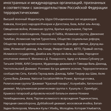
иностранных и международных организаций, признанных
в соответствии с законодательством Российской Федерации
террористическими:
Высший военный Маджлисуль Шура Объединенных сил моджахедов
Кавказа, Конгресс народов Ичкерии и Дагестана, База, Асбат аль-Ансар,
Священная война, Исламская группа, Братья-мусульмане, Партия
исламского освобождения, Лашкар-И-Тайба, Исламская группа, Движение
Талибан, Исламская партия Туркестана, Общество социальных реформ,
Общество возрождения исламского наследия, Дом двух святых, Джунд аш-
Шам, Исламский джихад, Аль-Каида, Имарат Кавказ, АБТО, Правый сектор,
Исламское государство, Джабха аль-Нусра ли-Ахль аш-Шам, Народное
ополчение имени К. Минина и Д. Пожарского, Аджр от Аллаха Субхану уа
Тагьаля SHAM, АУМ Синрике, Муджахеды джамаата Ат-Тавхида Валь-Джихад,
Чистопольский Джамаат, Рохнамо ба суи давлати исломи, Террористическое
сообщество Сеть, Катиба Таухид валь-Джихад, Хайят Тахрир аш-Шам, Ахлю
Сунна Валь Джамаа, National Socialism/White Power, Артподготовка,
Религиозная группа “Джамаат “Красный пахарь”, Колумбайн, Хатлонский
джамаат, Мусульманская религиозная группа п. Кушкуль г. Оренбург,
Крымско-татарский добровольческий батальон имени Номана
Челебиджихана, Азов, Партия исламского возрождения Таджикистана,
Народная самооборона, Дуббайский джамаат, московская ячейка, Батал-
Хаджи Белхороев, Маньяки Культ Убийц, Молодёжь Которая Улыбается,