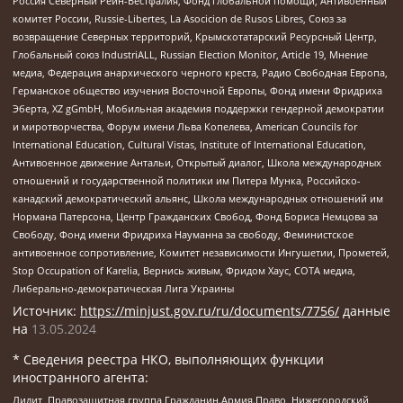
Россия Северный Рейн-Вестфалия, Фонд глобальной помощи, Антивоенный
комитет России, Russie-Libertes, La Asocicion de Rusos Libres, Союз за
возвращение Северных территорий, Крымскотатарский Ресурсный Центр,
Глобальный союз IndustriALL, Russian Election Monitor, Article 19, Мнение
медиа, Федерация анархического черного креста, Радио Свободная Европа,
Германское общество изучения Восточной Европы, Фонд имени Фридриха
Эберта, XZ gGmbH, Мобильная академия поддержки гендерной демократии
и миротворчества, Форум имени Льва Копелева, American Councils for
International Education, Cultural Vistas, Institute of International Education,
Антивоенное движение Антальи, Открытый диалог, Школа международных
отношений и государственной политики им Питера Мунка, Российско-
канадский демократический альянс, Школа международных отношений им
Нормана Патерсона, Центр Гражданских Свобод, Фонд Бориса Немцова за
Свободу, Фонд имени Фридриха Науманна за свободу, Феминистское
антивоенное сопротивление, Комитет независимости Ингушетии, Прометей,
Stop Occupation of Karelia, Вернись живым, Фридом Хаус, СОТА медиа,
Либерально-демократическая Лига Украины
Источник:
https://minjust.gov.ru/ru/documents/7756/
данные
на
13.05.2024
* Сведения реестра НКО, выполняющих функции
иностранного агента:
Лилит, Правозащитная группа Гражданин.Армия.Право, Нижегородский