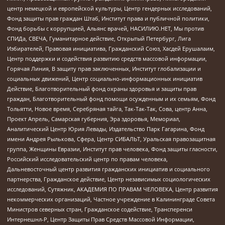
центр немецкой и европейской культуры, Центр гендерных исследований,
Фонд защиты прав граждан Штаб, Институт права и публичной политики,
Фонд борьбы с коррупцией, Альянс врачей, НАСИЛИЮ.НЕТ, Мы против
СПИДа, СВЕЧА, Гуманитарное действие, Открытый Петербург, Лига
Избирателей, Правовая инициатива, Гражданский Союз, Хасдей Ерушалаим,
Центр поддержки и содействия развитию средств массовой информации,
Горячая Линия, В защиту прав заключенных, Институт глобализации и
социальных движений, Центр социально-информационных инициатив
Действие, Благотворительный фонд охраны здоровья и защиты прав
граждан, Благотворительный фонд помощи осужденным и их семьям, Фонд
Тольятти, Новое время, Серебряная тайга, Так-Так-Так, Сова, центр Анна,
Проект Апрель, Самарская губерния, Эра здоровья, Мемориал,
Аналитический Центр Юрия Левады, Издательство Парк Гагарина, Фонд
имени Андрея Рылькова, Сфера, Центр СИБАЛЬТ, Уральская правозащитная
группа, Женщины Евразии, Институт прав человека, Фонд защиты гласности,
Российский исследовательский центр по правам человека,
Дальневосточный центр развития гражданских инициатив и социального
партнерства, Гражданское действие, Центр независимых социологических
исследований, Сутяжник, АКАДЕМИЯ ПО ПРАВАМ ЧЕЛОВЕКА, Центр развития
некоммерческих организаций, Частное учреждение в Калининграде Совета
Министров северных стран, Гражданское содействие, Трансперенси
Интернешнл-Р, Центр Защиты Прав Средств Массовой Информации,