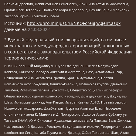
Борис Андреевич, Левинсон Лев Семенович, Локшина Татьяна Иосифовна,
Орлов Олег Петрович, Полякова Мара Федоровна, Резник Генри Маркович,
Захаров Герман Константинович
Источник:
http://unro.minjust.ru/NKOForeignAgent.aspx
данные на
24.03.2022
* Единый федеральный список организаций, в том числе
иностранных и международных организаций, признанных
в соответствии с законодательством Российской Федерации
террористическими:
Высший военный Маджлисуль Шура Объединенных сил моджахедов
Кавказа, Конгресс народов Ичкерии и Дагестана, База, Асбат аль-Ансар,
Священная война, Исламская группа, Братья-мусульмане, Партия
исламского освобождения, Лашкар-И-Тайба, Исламская группа, Движение
Талибан, Исламская партия Туркестана, Общество социальных реформ,
Общество возрождения исламского наследия, Дом двух святых, Джунд аш-
Шам, Исламский джихад, Аль-Каида, Имарат Кавказ, АБТО, Правый сектор,
Исламское государство, Джабха аль-Нусра ли-Ахль аш-Шам, Народное
ополчение имени К. Минина и Д. Пожарского, Аджр от Аллаха Субхану уа
Тагьаля SHAM, АУМ Синрике, Муджахеды джамаата Ат-Тавхида Валь-Джихад,
Чистопольский Джамаат, Рохнамо ба суи давлати исломи, Террористическое
сообщество Сеть, Катиба Таухид валь-Джихад, Хайят Тахрир аш-Шам, Ахлю