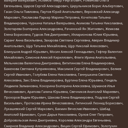
Валерий Валерьевич, Исламов Тимур Рифгатович, Романова Ольга
Евгеньевна, Щаров Сергей Алексадрович, Цирульников Борис Альбертович,
Гасан Ольга Павловна, Паутов Юрий Анатольевич, Верховский Александр
Маркович, Пислакова-Паркер Марина Петровна, Кочеткова Татьяна
Владимировна, Чуркина Наталья Валерьевна, Акимова Татьяна Николаевна,
Золотарева Екатерина Александровна, Рачинский Ян Збигневич, Жемкова
Елена Борисовна, Гудков Лев Дмитриевич, Илларионова Юлия Юрьевна,
Саранг Анна Васильевна, Захарова Светлана Сергеевна, Аверин Владимир
Анатольевич, Щур Татьяна Михайловна, Щур Николай Алексеевич,
Блинушов Андрей Юрьевич, Мосин Алексей Геннадьевич, Гефтер Валентин
Михайлович, Симонов Алексей Кириллович, Флиге Ирина Анатольевна,
Мельникова Валентина Дмитриевна, Вититинова Елена Владимировна,
Баженова Светлана Куприяновна, Максимов Сергей Владимирович, Беляев
Сергей Иванович, Голубева Елена Николаевна, Ганнушкина Светлана
Алексеевна, Закс Елена Владимировна, Буртина Елена Юрьевна, Гендель
Людмила Залмановна, Кокорина Екатерина Алексеевна, Шуманов Илья
Вячеславович, Арапова Галина Юрьевна, Свечников Анатолий Мариевич,
Прохоров Вадим Юрьевич, Шахова Елена Владимировна, Подузов Сергей
Васильевич, Протасова Ирина Вячеславовна, Литинский Леонид Борисович,
Лукашевский Сергей Маркович, Бахмин Вячеслав Иванович, Шабад
Анатолий Ефимович, Сухих Дарья Николаевна, Орлов Олег Петрович,
Добровольская Анна Дмитриевна, Королева Александра Евгеньевна,
Смирнов Владимир Александрович, Вицин Сергей Ефимович, Золотухин