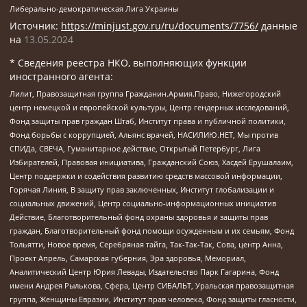
Либерально-демократическая Лига Украины
Источник:
https://minjust.gov.ru/ru/documents/7756/
данные
на
13.05.2024
* Сведения реестра НКО, выполняющих функции
иностранного агента:
Лилит, Правозащитная группа Гражданин.Армия.Право, Нижегородский
центр немецкой и европейской культуры, Центр гендерных исследований,
Фонд защиты прав граждан Штаб, Институт права и публичной политики,
Фонд борьбы с коррупцией, Альянс врачей, НАСИЛИЮ.НЕТ, Мы против
СПИДа, СВЕЧА, Гуманитарное действие, Открытый Петербург, Лига
Избирателей, Правовая инициатива, Гражданский Союз, Хасдей Ерушалаим,
Центр поддержки и содействия развитию средств массовой информации,
Горячая Линия, В защиту прав заключенных, Институт глобализации и
социальных движений, Центр социально-информационных инициатив
Действие, Благотворительный фонд охраны здоровья и защиты прав
граждан, Благотворительный фонд помощи осужденным и их семьям, Фонд
Тольятти, Новое время, Серебряная тайга, Так-Так-Так, Сова, центр Анна,
Проект Апрель, Самарская губерния, Эра здоровья, Мемориал,
Аналитический Центр Юрия Левады, Издательство Парк Гагарина, Фонд
имени Андрея Рылькова, Сфера, Центр СИБАЛЬТ, Уральская правозащитная
группа, Женщины Евразии, Институт прав человека, Фонд защиты гласности,