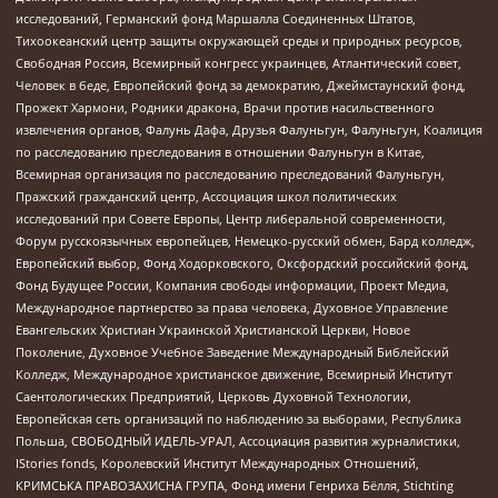
исследований, Германский фонд Маршалла Соединенных Штатов,
Тихоокеанский центр защиты окружающей среды и природных ресурсов,
Свободная Россия, Всемирный конгресс украинцев, Атлантический совет,
Человек в беде, Европейский фонд за демократию, Джеймстаунский фонд,
Прожект Хармони, Родники дракона, Врачи против насильственного
извлечения органов, Фалунь Дафа, Друзья Фалуньгун, Фалуньгун, Коалиция
по расследованию преследования в отношении Фалуньгун в Китае,
Всемирная организация по расследованию преследований Фалуньгун,
Пражский гражданский центр, Ассоциация школ политических
исследований при Совете Европы, Центр либеральной современности,
Форум русскоязычных европейцев, Немецко-русский обмен, Бард колледж,
Европейский выбор, Фонд Ходорковского, Оксфордский российский фонд,
Фонд Будущее России, Компания свободы информации, Проект Медиа,
Международное партнерство за права человека, Духовное Управление
Евангельских Христиан Украинской Христианской Церкви, Новое
Поколение, Духовное Учебное Заведение Международный Библейский
Колледж, Международное христианское движение, Всемирный Институт
Саентологических Предприятий, Церковь Духовной Технологии,
Европейская сеть организаций по наблюдению за выборами, Республика
Польша, СВОБОДНЫЙ ИДЕЛЬ-УРАЛ, Ассоциация развития журналистики,
IStories fonds, Королевский Институт Международных Отношений,
КРИМСЬКА ПРАВОЗАХИСНА ГРУПА, Фонд имени Генриха Бёлля, Stichting