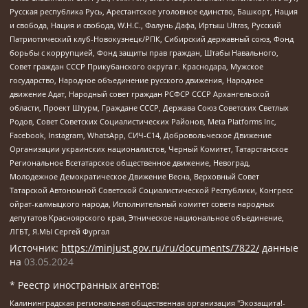
Русская республика Русь, Арестантское уголовное единство, Башкорт, Нация
и свобода, Нация и свобода, W.H.С., Фалунь Дафа, Иртыш Ultras, Русский
Патриотический клуб-Новокузнецк/РПК, Сибирский державный союз, Фонд
борьбы с коррупцией, Фонд защиты прав граждан, Штабы Навального,
Совет граждан СССР Прикубанского округа г. Краснодара, Мужское
государство, Народное объединение русского движения, Народное
движение Адат, Народный совет граждан РСФСР СССР Архангельской
области, Проект Штурм, Граждане СССР, Держава Союз Советских Светлых
Родов, Совет Советских Социалистических Районов, Meta Platforms Inc,
Facebook, Instagram, WhatsApp, СИЧ-С14, Добровольческое Движение
Организации украинских националистов, Черный Комитет, Татарстанское
Региональное Всетатарское общественное движение, Невоград,
Молодежное Демократическое Движение Весна, Верховный Совет
Татарской Автономной Советской Социалистической Республики, Конгресс
ойрат-калмыцкого народа, Исполнительный комитет совета народных
депутатов Красноярского края, Этническое национальное объединение,
ЛГБТ, Я.МЫ Сергей Фургал
Источник:
https://minjust.gov.ru/ru/documents/7822/
данные
на
03.05.2024
* Реестр иностранных агентов:
Калининградская региональная общественная организация "Экозащита!-Женсовет", Фонд содействия защите прав и свобод граждан "Общественный вердикт", Фонд "Институт Развития Свободы Информации", Частное учреждение "Информационное агентство МЕМО. РУ", Региональная общественная организация "Общественная комиссия по сохранению наследия академика Сахарова", Фонд поддержки свободы прессы, Санкт-Петербургская общественная правозащитная организация "Гражданский контроль", Межрегиональная общественная организация "Информационно-просветительский центр "Мемориал", Региональный Фонд "Центр Защиты Прав Средств Массовой Информации", с 05.12.2023 Фонд "Центр Защиты Прав Средств массовой информации", Региональная общественная благотворительная организация помощи беженцам и мигрантам "Гражданское содействие", Негосударственное образовательное учреждение дополнительного профессионального образования (повышение квалификации) специалистов "АКАДЕМИЯ ПО ПРАВАМ ЧЕЛОВЕКА", Свердловская региональная общественная организация "Сутяжник", Автономная некоммерческая организация "Центр независимых социологических исследований", Союз общественных объединений "Российский исследовательский центр по правам человека", Региональное общественное учреждение научно-информационный центр "МЕМОРИАЛ", Некоммерческая организация "Фонд защиты гласности", Автономная некоммерческая организация "Институт прав человека", Городская общественная организация "Екатеринбургское общество "МЕМОРИАЛ", Городская общественная организация "Рязанское историко-просветительское и правозащитное общество "Мемориал" (Рязанский Мемориал), Челябинский региональный орган общественной самодеятельности – женское общественное объединение "Женщины Евразии", Челябинский региональный орган общественной самодеятельности "Уральская правозащитная группа", Фонд содействия защите здоровья и социальной справедливости имени Андрея Рылькова, Автономная Некоммерческая Организация "Аналитический Центр Юрия Левады", Автономная некоммерческая организация социальной поддержки населения "Проект Апрель", Региональная общественная организация помощи женщинам и детям, находящимся в кризисной ситуации "Информационно-методический центр "Анна", Фонд содействия развитию массовых коммуникаций и правовому просвещению "Так-так-Так", Фонд содействия устойчивому развитию "Серебряная тайга", Свердловский региональный общественный фонд социальных проектов "Новое время", "Idel.Реалии", Кавказ.Реалии, Крым.Реалии, Телеканал Настоящее Время, Татаро-башкирская служба Радио Свобода (Azatliq Radiosi), Радио Свободная Европа/Радио Свобода (PCE/PC), "Сибирь.Реалии", "Фактограф", Благотворительный фонд помощи осужденным и их семьям, Автономная некоммерческая организация "Институт глобализации и социальных движений", Фонд "В защиту прав заключенных", Частное учреждение "Центр поддержки и содействия развитию средств массовой информации", Пензенский региональный общественный благотворительный фонд "Гражданский союз", "Север.Реалии", Некоммерческая организация Фонд "Правовая инициатива", Общество с ограниченной ответственностью "Радио Свободная Европа/Радио Свобода", Чешское информационное агентство "MEDIUM-ORIENT", Красноярская региональная общественная организация "Мы против СПИДа", Камалягин Денис Николаевич, Маркелов Сергей Евгеньевич, Пономарев Лев Александрович, Савицкая Людмила Алексеевна, Автономная некоммерческая организация "Центр по работе с проблемой насилия "НАСИЛИЮ.НЕТ", Межрегиональный профессиональный союз работников здравоохранения "Альянс врачей", Юридическое лицо, зарегистрированное в Латвийской Республике, SIA "Medusa Project" (регистрационный номер 40103797863, дата регистрации 10.06.2014), Некоммерческая организация "Фонд по борьбе с коррупцией", Автономная некоммерческая организация "Институт права и публичной политики", Баданин Роман Сергеевич, Гликин Максим Александрович, Железнова Мария Михайловна, Лукьянова Юлия Сергеевна, Маетная Елизавета Витальевна, Маняхин Петр Борисович, Чуракова Ольга Владимировна, Ярош Юлия Петровна, Юридическое лицо "The Insider SIA", зарегистрированное в Риге, Латвийская Республика (дата регистрации 26.06.2015), являющееся администратором доменного имени интернет-издания "The Insider SIA", https://theins.ru, Постернак Алексей Евгеньевич, Рубин Михаил Аркадьевич, Анин Роман Александрович, Юридическое лицо Istories fonds, зарегистрированное в Латвийской Республике (регистрационный номер 50008295751, дата регистрации 24.02.2020), Великовский Дмитрий Александрович, Долинина Ирина Николаевна, Мароховская Алеся Алексеевна, Шлейнов Роман Юрьевич, Шмагун Олеся Валентиновна, Общество с ограниченной ответственностью "Альтаир 2021", Общество с ограниченной ответственностью "Вега 2021", Общество с ограниченной ответственностью "Главный редактор 2021", Общество с ограниченной ответственностью "Ромашки монолит", Важенков Артем Валерьевич, Ивановская областная общественная организация "Центр гендерных исследований", Гурман Юрий Альбертович, Медиапроект "ОВД-Инфо", Егоров Владимир Владимирович, Жилинский Владимир Александрович, Общество с ограниченной ответственностью "ЗП", Иванова София Юрьевна, Карезина Инна Павловна, Кильтау Екатерина Викторовна, Петров Алексей Викторович, Пискунов Сергей Евгеньевич, Смирнов Сергей Сергеевич, Тихонов Михаил Сергеевич, Общество с ограниченной ответственностью "ЖУРНАЛИСТ-ИНОСТРАННЫЙ АГЕНТ", Арапова Галина Юрьевна, Вольтская Татьяна Анатольевна, Американская компания "Mason G.E.S. Anonymous Foundation" (США), являющаяся владельцем интернет-издания https://mnews.world/, Компания "Stichting Bellingcat", зарегистрированная в Нидерландах (дата регистрации 11.07.2018), Захаров Андрей Вячеславович, Клепиковская Екатерина Дмитриевна, Общество с ограниченной ответственностью "МЕМО", Перл Роман Александрович, Симонов Евгений Алексеевич, Соловьева Елена Анатольевна, Сотников Даниил Владимирович, Сурначева Елизавета Дмитриевна, Автономная некоммерческая организация по защите прав человека и информированию населения "Якутия – Наше Мнение", Общество с ограниченной ответственностью "Москоу диджитал медиа", с 26.01.2023 Общество с ограниченной ответственностью "Чайка Белые сады", Ветошкина Валерия Валерьевна, Заговора Максим Александрович, Межрегиональное общественное движение "Российская ЛГБТ - сеть", Оленичев Максим Владимирович, Павлов Иван Юрьевич, Скворцова Елена Сергеевна, Общество с ограниченной ответственностью "Как бы инагент", Кочетков Игорь Викторович, Общество с ограниченной ответственностью "Честные выборы", Еланчик Олег Александрович, Общество с ограниченной ответственностью "Нобелевский призыв", Гималова Регина Эмилевна, Григорьев Андрей Валерьевич, Григорьева Алина Александровна, Ассоциация по содействию защите прав призывников, альтернативнослужащих и военнослужащих "Правозащитная группа "Гражданин.Армия.Право", Хисамова Регина Фаритовна, Автономная некоммерческая организация по реализации социально-правовых программ "Лилит", Дальневосточное общественное движение "Маяк", Санкт-Петербургская ЛГБТ-инициативная группа "Выход", Инициативная группа ЛГБТ+ "Реверс", Алексеев Андрей Викторович, Бекбулатова Таисия Львовна, Беляев Иван Михайлович, Владыкина Елена Сергеевна, Гельман Марат Александрович, Никульшина Вероника Юрьевна, Толоконникова Надежда Андреевна, Шендерович Виктор Анатольевич, Общество с ограниченной ответственностью "Данное сообщение", Общество с ограниченной ответственностью Издательский дом "Новая глава", Айнбиндер Александра Александровна, Московский комьюнити-центр для ЛГБТ+инициатив, Благотворительный фонд развития филантропии, Deutsche Welle (Германия, Kurt-Schumacher-Strasse 3, 53113 Bonn), Борзунова Мария Михайловна, Воробьев Виктор Викторович, Голубева Анна Львовна, Константинова Алла Михайловна, Малкова Ирина Владимировна, Мурадов Мурад Абдулгалимович, Осетинская Елизавета Николаевна, Понасенков Евгений Николаевич, Ганапольский Матвей Юрьевич, Киселев Евгений Алексеевич, Борухович Ирина Григорьевна, Дремин Иван Тимофеевич, Дубровский Дмитрий Викторович, Красноярская региональная общественная организация поддержки и развития альтернативных образовательных технологий и межкультурных коммуникаций "ИНТЕРРА", Маяковская Екатерина Алексеевна, Фейгин Марк Захарович, Филимонов Андрей Викторович, Дзугкоева Регина Николаевна, Доброхотов Роман Александрович, Дудь Юрий Александрович, Елкин Сергей Владимирович, Кругликов Кирилл Игоревич, Сабунаева Мария Леонидовна, Семенов Алексей Владимирович, Шаинян Карен Багратович, Шульман Екатерина Михайловна, Асафьев Артур Валерьевич, Вахштайн Виктор Семенович, Венедиктов Алексей Алексеевич, Лушникова Екатерина Евгеньевна, Волков Леонид Михайлович, Невзоров Александр Глебович, Пархоменко Сергей Борисович, Сироткин Ярослав Николаевич, Кара-Мурза Владимир Владимирович, Баранова Наталья Владимировна, Гозман Леонид Яковлевич, Кагарлицкий Борис Юльевич, Климарев Михаил Валерьевич, Милов Владимир Станиславович, Автономная некоммерческая организация Краснодарский центр современного искусства "Типография", Моргенштерн Алишер Тагирович, Соболь Любовь Эдуардовна, Общество с ограниченной ответственностью "ЛИЗА НОРМ", Каспаров Гарри Кимович, Ходорковский Михаил Борисович, Общество с ограниченной ответственностью "Апрельские тезисы", Данилович Ирина Брониславовна, Кашин Олег Владимирович, Петров Николай Владимирович, Пивоваров Алексей Владимирович, Соколов Михаил Владимирович, Цветкова Юлия Владимировна, Чичваркин Евгений Александрович, Комитет против пыток/Команда против пыток, Общество с ограниченной ответственностью "Первый научный", Общество с ограниченной ответственностью "Вертолет и ко", Белоцерковская Вероника Борисовна, Кац Максим Евгеньевич, Лазарева Татьяна Юрьевна, Шаведдинов Руслан Табризович, Яшин Илья Валерьевич, Общество с ограниченной ответственностью "Иноагент ААВ", Алешковский Дмитрий Петрович, Альбац Евгения Марковна, Быков Дмитрий Львович, Галямина Юлия Евгеньевна, Лойко Сергей Леонидович, Мартынов Кирилл Константинович, Медведев Сергей Александрович, Крашенинников Федор Геннадиевич, Гордеева Катерина Вл