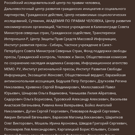
Российский исследовательский центр по правам человека,
Дальневосточный центр развития гражданских инициатив и социального
партнерства, Гражданское действие, Центр независимых социологических
исследований, Сутяжник, АКАДЕМИЯ ПО ПРАВАМ ЧЕЛОВЕКА, Центр развития
некоммерческих организаций, Частное учреждение в Калининграде Совета
Министров северных стран, Гражданское содействие, Трансперенси
Интернешнл-Р, Центр Защиты Прав Средств Массовой Информации,
Институт развития прессы - Сибирь, Частное учреждение в Санкт-
Петербурге Совета Министров Северных Стран, Фонд поддержки свободы
прессы, Гражданский контроль, Человек и Закон, Общественная комиссия
по сохранению наследия академика Сахарова, Информационное агентство
МЕМО. РУ, Институт региональной прессы, Институт Развития Свободы
Информации, Экозащита!-Женсовет, Общественный вердикт, Евразийская
антимонопольная ассоциация, Бедушев Петр Петрович, Дзугкоева Регина
Николаевна, Кривенко Сергей Владимирович, Милославский Павел
Юрьевич, Шнырова Ольга Вадимовна, Чанышева Лилия Айратовна,
Сидорович Ольга Борисовна, Туровский Александр Алексеевич, Васильева
Анастасия Евгеньевна, Ривина Анна Валерьевна, Бойко Анатолий
Николаевич, Дугин Сергей Георгиевич, Пивоваров Андрей Сергеевич,
Аверин Виталий Евгеньевич, Барахоев Магомед Бекханович, Шарипков
Олег Викторович, Мошель Ирина Ароновна, Шведов Григорий Сергеевич,
Пономарев Лев Александрович, Каргалицкий Борис Юльевич, Созаев