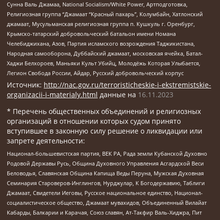
Сунна Валь Джамаа, National Socialism/White Power, Артподготовка,
Религиозная группа “Джамаат “Красный пахарь”, Колумбайн, Хатлонский
джамаат, Мусульманская религиозная группа п. Кушкуль г. Оренбург,
Крымско-татарский добровольческий батальон имени Номана
Челебиджихана, Азов, Партия исламского возрождения Таджикистана,
Народная самооборона, Дуббайский джамаат, московская ячейка, Батал-
Хаджи Белхороев, Маньяки Культ Убийц, Молодёжь Которая Улыбается,
Легион Свобода России, Айдар, Русский добровольческий корпус
Источник:
http://nac.gov.ru/terroristicheskie-i-ekstremistskie-
organizacii-i-materialy.html
данные на
16.11.2023
* Перечень общественных объединений и религиозных
организаций в отношении которых судом принято
вступившее в законную силу решение о ликвидации или
запрете деятельности:
Национал-большевистская партия, ВЕК РА, Рада земли Кубанской Духовно
Родовой Державы Русь, Община Духовного Управления Асгардской Веси
Беловодья, Славянская Община Капища Веды Перуна, Мужская Духовная
Семинария Староверов-Инглингов, Нурджулар, К Богодержавию, Таблиги
Джамаат, Свидетели Иеговы, Русское национальное единство, Национал-
социалистическое общество, Джамаат мувахидов, Объединенный Вилайат
Кабарды, Балкарии и Карачая, Союз славян, Ат-Такфир Валь-Хиджра, Пит