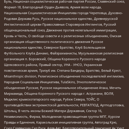
Буль, Национал-социалистическая рабочая партия России, Славянский союз,
Формат-18, Благородный Орден Дьявола, Армия воли народа,
Национальная Социалистическая Инициатива города Череповца, Духовно-
Родовая Держава Русь, Русское национальное единство, Древнерусской
Инглистической церкви Православных Староверов-Инглингов, Русский
общенациональный союз, Движение против нелегальной иммиграции,
Кровь и Честь, О свободе совести и о религиозных объединениях, Омская
организация общественного политического движения Русское
национальное единство, Северное Братство, Клуб Болельщиков
Футбольного Клуба Динамо, Файзрахманисты, Мусульманская религиозная
организация п. Боровский, Община Коренного Русского народа
Щелковского района, Правый сектор, УНА - УНСО, Украинская
повстанческая армия, Тризуб им. Степана Бандеры, Братство, Белый Крест,
Misanthropic division, Религиозное объединение последователей инглиизма,
Народная Социальная Инициатива, TulaSkins, Этнополитическое
объединение Русские, Русское национальное объединение Атака, Мечеть
Мирмамеда, Община Коренного Русского народа г. Астрахани, ВОЛЯ,
Меджлис крымскотатарского народа, Рубеж Севера, ТОЙС, О
противодействии экстремистской деятельности, РЕВТАТПОД, Артподготовка,
Штольц, В честь иконы Божией Матери Державная, Сектор 16,
Независимость, Фирма, Молодежная правозащитная группа МПГ, Курсом
Правды и Единения, Каракольская инициативная группа, Автоград Крю,
Союз Славянских Сил Руси, Алля-Аят, Благотворительный пансионат Ак Умут,