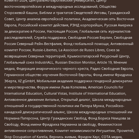
Комитет-2024, Центрально-Европейский университет, Центр
восточноевропейских и международных исследований, Общество
Сторожевой башни, Библии и трактатов Свидетелей Иеговы, Гражданский
Совет, Центр анализа европейской политики, Академическая сеть Восточная
Европа, Российский комитет действия, РЭНД корпорейшн, Русская Америка
за демократию в России, Настоящая Россия, Глобальная сеть журналистов-
расследователей, Служба поддержки, Свободная Россия Берлин, Свободная
Россия Северный Рейн-Вестфалия, Фонд глобальной помощи, Антивоенный
комитет России, Russie-Libertes, La Asocicion de Rusos Libres, Союз за
возвращение Северных территорий, Крымскотатарский Ресурсный Центр,
Глобальный союз IndustriALL, Russian Election Monitor, Article 19, Мнение
медиа, Федерация анархического черного креста, Радио Свободная Европа,
Германское общество изучения Восточной Европы, Фонд имени Фридриха
Эберта, XZ gGmbH, Мобильная академия поддержки гендерной демократии
и миротворчества, Форум имени Льва Копелева, American Councils for
International Education, Cultural Vistas, Institute of International Education,
Антивоенное движение Антальи, Открытый диалог, Школа международных
отношений и государственной политики им Питера Мунка, Российско-
канадский демократический альянс, Школа международных отношений им
Нормана Патерсона, Центр Гражданских Свобод, Фонд Бориса Немцова за
Свободу, Фонд имени Фридриха Науманна за свободу, Феминистское
антивоенное сопротивление, Комитет независимости Ингушетии, Прометей,
Stop Occupation of Karelia, Вернись живым, Фридом Хаус, СОТА медиа,