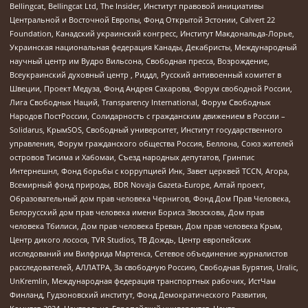
Bellingcat, Bellingcat Ltd, The Insider, Институт правовой инициативы
Центральной и Восточной Европы, Фонд Открытой Эстонии, Calvert 22
Foundation, Канадский украинский конгресс, Институт Макдональда-Лорье,
Украинская национальная федерация Канады, Декабристы, Международный
научный центр им Вудро Вильсона, Свободная пресса, Возрождение,
Всеукраинский духовный центр , Риддл, Русский антивоенный комитет в
Швеции, Проект Медуза, Фонд Андрея Сахарова, Форум свободной России,
Лига Свободных Наций, Transparеncy International, Форум Свободных
Народов ПостРоссии, Солидарность с гражданским движением в России –
Solidarus, КрымSOS, Свободный университет, Институт государственного
управления, Форум гражданского общества Россия, Беллона, Союз жителей
островов Тисима и Хабомаи, Съезд народных депутатов, Гринпис
Интернешнл, Фонд борьбы с коррупцией Инк, Завет церквей TCCN, Агора,
Всемирный фонд природы, BDR Novaja Gazeta-Europe, Алтай проект,
Образовательный дом прав человека Чернигов, Фонд Дом Прав Человека,
Белорусский дом прав человека имени Бориса Звозскова, Дом прав
человека Тбилиси, Дом прав человека Ереван, Дом прав человека Крым,
Центр дикого лосося, TVR Studios, ТВ Дождь, Центр европейских
исследований им Вилфрида Мартенса, Сетевое объединение журналистов
расследователей, АЛЛАТРА, За свободную Россию, Свободная Бурятия, Uralic,
UnKremlin, Международная федерация транспортных рабочих, ИстЧам
Финланд, Гудзоновский институт, Фонд Демократического Развития,