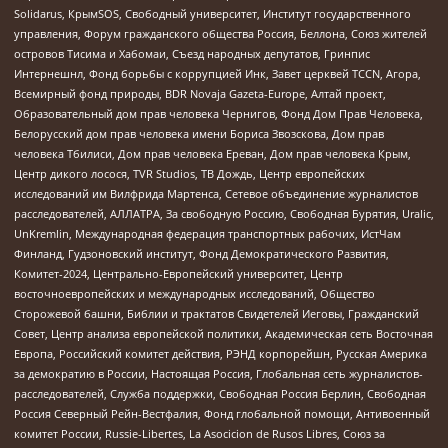
Solidarus, КрымSOS, Свободный университет, Институт государственного
управления, Форум гражданского общества Россия, Беллона, Союз жителей
островов Тисима и Хабомаи, Съезд народных депутатов, Гринпис
Интернешнл, Фонд борьбы с коррупцией Инк, Завет церквей TCCN, Агора,
Всемирный фонд природы, BDR Novaja Gazeta-Europe, Алтай проект,
Образовательный дом прав человека Чернигов, Фонд Дом Прав Человека,
Белорусский дом прав человека имени Бориса Звозскова, Дом прав
человека Тбилиси, Дом прав человека Ереван, Дом прав человека Крым,
Центр дикого лосося, TVR Studios, ТВ Дождь, Центр европейских
исследований им Вилфрида Мартенса, Сетевое объединение журналистов
расследователей, АЛЛАТРА, За свободную Россию, Свободная Бурятия, Uralic,
UnKremlin, Международная федерация транспортных рабочих, ИстЧам
Финланд, Гудзоновский институт, Фонд Демократического Развития,
Комитет-2024, Центрально-Европейский университет, Центр
восточноевропейских и международных исследований, Общество
Сторожевой башни, Библии и трактатов Свидетелей Иеговы, Гражданский
Совет, Центр анализа европейской политики, Академическая сеть Восточная
Европа, Российский комитет действия, РЭНД корпорейшн, Русская Америка
за демократию в России, Настоящая Россия, Глобальная сеть журналистов-
расследователей, Служба поддержки, Свободная Россия Берлин, Свободная
Россия Северный Рейн-Вестфалия, Фонд глобальной помощи, Антивоенный
комитет России, Russie-Libertes, La Asocicion de Rusos Libres, Союз за