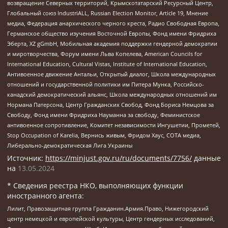
возвращение Северных территорий, Крымскотатарский Ресурсный Центр,
Глобальный союз IndustriALL, Russian Election Monitor, Article 19, Мнение
медиа, Федерация анархического черного креста, Радио Свободная Европа,
Германское общество изучения Восточной Европы, Фонд имени Фридриха
Эберта, XZ gGmbH, Мобильная академия поддержки гендерной демократии
и миротворчества, Форум имени Льва Копелева, American Councils for
International Education, Cultural Vistas, Institute of International Education,
Антивоенное движение Антальи, Открытый диалог, Школа международных
отношений и государственной политики им Питера Мунка, Российско-
канадский демократический альянс, Школа международных отношений им
Нормана Патерсона, Центр Гражданских Свобод, Фонд Бориса Немцова за
Свободу, Фонд имени Фридриха Науманна за свободу, Феминистское
антивоенное сопротивление, Комитет независимости Ингушетии, Прометей,
Stop Occupation of Karelia, Вернись живым, Фридом Хаус, СОТА медиа,
Либерально-демократическая Лига Украины
Источник:
https://minjust.gov.ru/ru/documents/7756/
данные
на
13.05.2024
* Сведения реестра НКО, выполняющих функции
иностранного агента:
Лилит, Правозащитная группа Гражданин.Армия.Право, Нижегородский
центр немецкой и европейской культуры, Центр гендерных исследований,