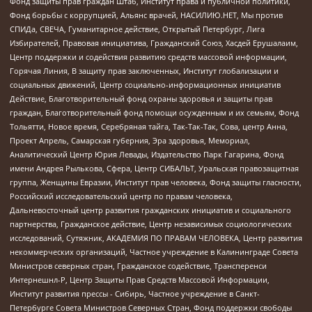
Фонд защиты прав граждан Штаб, Институт права и публичной политики,
Фонд борьбы с коррупцией, Альянс врачей, НАСИЛИЮ.НЕТ, Мы против
СПИДа, СВЕЧА, Гуманитарное действие, Открытый Петербург, Лига
Избирателей, Правовая инициатива, Гражданский Союз, Хасдей Ерушалаим,
Центр поддержки и содействия развитию средств массовой информации,
Горячая Линия, В защиту прав заключенных, Институт глобализации и
социальных движений, Центр социально-информационных инициатив
Действие, Благотворительный фонд охраны здоровья и защиты прав
граждан, Благотворительный фонд помощи осужденным и их семьям, Фонд
Тольятти, Новое время, Серебряная тайга, Так-Так-Так, Сова, центр Анна,
Проект Апрель, Самарская губерния, Эра здоровья, Мемориал,
Аналитический Центр Юрия Левады, Издательство Парк Гагарина, Фонд
имени Андрея Рылькова, Сфера, Центр СИБАЛЬТ, Уральская правозащитная
группа, Женщины Евразии, Институт прав человека, Фонд защиты гласности,
Российский исследовательский центр по правам человека,
Дальневосточный центр развития гражданских инициатив и социального
партнерства, Гражданское действие, Центр независимых социологических
исследований, Сутяжник, АКАДЕМИЯ ПО ПРАВАМ ЧЕЛОВЕКА, Центр развития
некоммерческих организаций, Частное учреждение в Калининграде Совета
Министров северных стран, Гражданское содействие, Трансперенси
Интернешнл-Р, Центр Защиты Прав Средств Массовой Информации,
Институт развития прессы - Сибирь, Частное учреждение в Санкт-
Петербурге Совета Министров Северных Стран, Фонд поддержки свободы