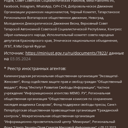
Родов, Совет Советских Социалистических Районов, Meta Platforms Inc,
Facebook, Instagram, WhatsApp, СИЧ-С14, Добровольческое Движение
Организации украинских националистов, Черный Комитет, Татарстанское
Региональное Всетатарское общественное движение, Невоград,
Молодежное Демократическое Движение Весна, Верховный Совет
Татарской Автономной Советской Социалистической Республики, Конгресс
ойрат-калмыцкого народа, Исполнительный комитет совета народных
депутатов Красноярского края, Этническое национальное объединение,
ЛГБТ, Я.МЫ Сергей Фургал
Источник:
https://minjust.gov.ru/ru/documents/7822/
данные
на
03.05.2024
* Реестр иностранных агентов:
Калининградская региональная общественная организация "Экозащита!-Женсовет", Фонд содействия защите прав и свобод граждан "Общественный вердикт", Фонд "Институт Развития Свободы Информации", Частное учреждение "Информационное агентство МЕМО. РУ", Региональная общественная организация "Общественная комиссия по сохранению наследия академика Сахарова", Фонд поддержки свободы прессы, Санкт-Петербургская общественная правозащитная организация "Гражданский контроль", Межрегиональная общественная организация "Информационно-просветительский центр "Мемориал", Региональный Фонд "Центр Защиты Прав Средств Массовой Информации", с 05.12.2023 Фонд "Центр Защиты Прав Средств массовой информации", Региональная общественная благотворительная организация помощи беженцам и мигрантам "Гражданское содействие", Негосударственное образовательное учреждение дополнительного профессионального образования (повышение квалификации) специалистов "АКАДЕМИЯ ПО ПРАВАМ ЧЕЛОВЕКА", Свердловская региональная общественная организация "Сутяжник", Автономная некоммерческая организация "Центр независимых социологических исследований", Союз общественных объединений "Российский исследовательский центр по правам человека", Региональное общественное учреждение научно-информационный центр "МЕМОРИАЛ", Некоммерческая организация "Фонд защиты гласности", Автономная некоммерческая организация "Институт прав человека", Городская общественная организация "Екатеринбургское общество "МЕМОРИАЛ", Городская общественная организация "Рязанское историко-просветительское и правозащитное общество "Мемориал" (Рязанский Мемориал), Челябинский региональный орган общественной самодеятельности – женское общественное объединение "Женщины Евразии", Челябинский региональный орган общественной самодеятельности "Уральская правозащитная группа", Фонд содействия защите здоровья и социальной справедливости имени Андрея Рылькова, Автономная Некоммерческая Организация "Аналитический Центр Юрия Левады", Автономная некоммерческая организация социальной поддержки населения "Проект Апрель", Региональная общественная организация помощи женщинам и детям, находящимся в кризисной ситуации "Информационно-методический центр "Анна", Фонд содействия развитию массовых коммуникаций и правовому просвещению "Так-так-Так", Фонд содействия устойчивому развитию "Серебряная тайга", Свердловский региональный общественный фонд социальных проектов "Новое время", "Idel.Реалии", Кавказ.Реалии, Крым.Реалии, Телеканал Настоящее Время, Татаро-башкирская служба Радио Свобода (Azatliq Radiosi), Радио Свободная Европа/Радио Свобода (PCE/PC), "Сибирь.Реалии", "Фактограф", Благотворительный фонд помощи осужденным и их семьям, Автономная некоммерческая организация "Институт глобализации и социальных движений", Фонд "В защиту прав заключенных", Частное учреждение "Центр поддержки и содействия развитию средств массовой информации", Пензенский региональный общественный благотворительный фонд "Гражданский союз", "Север.Реалии", Некоммерческая организация Фонд "Правовая инициатива", Общество с ограниченной ответственностью "Радио Свободная Европа/Радио Свобода", Чешское информационное агентство "MEDIUM-ORIENT", Красноярская региональная общественная организация "Мы против СПИДа", Камалягин Денис Николаевич, Маркелов Сергей Евгеньевич, Пономарев Лев Александрович, Савицкая Людмила Алексеевна, Автономная некоммерческая организация "Центр по работе с проблемой насилия "НАСИЛИЮ.НЕТ", Межрегиональный профессиональный союз работников здравоохранения "Альянс врачей", Юридическое лицо, зарегистрированное в Латвийской Республике, SIA "Medusa Project" (регистрационный номер 40103797863, дата регистрации 10.06.2014), Некоммерческая организация "Фонд по борьбе с коррупцией", Автономная некоммерческая организация "Институт права и публичной политики", Баданин Роман Сергеевич, Гликин Максим Александрович, Железнова Мария Михайловна, Лукьянова Юлия Сергеевна, Маетная Елизавета Витальевна, Маняхин Петр Борисович, Чуракова Ольга Владимировна, Ярош Юлия Петровна, Юридическое лицо "The Insider SIA", зарегистрированное в Риге, Латвийская Республика (дата регистрации 26.06.2015), являющееся администратором доменного имени интернет-издания "The Insider SIA", https://theins.ru, Постернак Алексей Евгеньевич, Рубин Михаил Аркадьевич, Анин Роман Александрович, Юридическое лицо Istories fonds, зарегистрированное в Латвийской Республике (регистрационный номер 50008295751, дата регистрации 24.02.2020), Великовский Дмитрий Александрович, Долинина Ирина Николаевна, Мароховская Алеся Алексеевна, Шлейнов Роман Юрьевич, Шмагун Олеся Валентиновна, Общество с ограниченной ответственностью "Альтаир 2021", Общество с ограниченной ответственностью "Вега 2021", Общество с ограниченной ответственностью "Главный редактор 2021", Общество с ограниченной ответственностью "Ромашки монолит", Важенков Артем Валерьевич, Ивановская областная общественная организация "Центр гендерных исследований", Гурман Юрий Альбертович, Медиапроект "ОВД-Инфо", Егоров Владимир Владимирович, Жилинский Владимир Александрович, Общество с ограниченной ответственностью "ЗП", Иванова София Юрьевна, Карезина Инна Павловна, Кильтау Екатерина Викторовна, Петров Алексей Викторович, Пискунов Сергей Евгеньевич, Смирнов Сергей Сергеевич, Тихонов Михаил Сергеевич, Общество с ограниченной ответственностью "ЖУРНАЛИСТ-ИНОСТРАННЫЙ АГЕНТ", Арапова Галина Юрьевна, Вольтская Татьяна Анатольевна, Американская компания "Mason G.E.S. Anonymous Foundation" (США), являющаяся владельцем интернет-издания https://mnews.world/, Компания "Stichting Bellingcat", зарегистрированная в Нидерландах (дата регистрации 11.07.2018), Захаров Андрей Вячеславович, Клепиковская Екатерина Дмитриевна, Общество с ограниченной ответственностью "МЕМО", Перл Роман Александрович, Симонов Евгений Алексеевич, Соловьева Елена Анатольевна, Сотников Даниил Владимирович, Сурначева Елизавета Дмитриевна, Автономная некоммерческая организация по защите прав человека и информированию населения "Якутия – Наше Мнение", Общество с ограниченной ответственностью "Москоу диджитал медиа", с 26.01.2023 Общество с ограниченной ответственностью "Чайка Белые сады", Ветошкина Валерия Валерьевна, Заговора Максим Александрович, Межрегиональное общественное движение "Российская ЛГБТ - сеть", Оленичев Максим Владимирович, Павлов Иван Юрьевич, Скворцова Елена Сергеевна, Общество с ограниченной ответственностью "Как бы инагент", Кочетков Игорь Викторович, Общество с ограниченной ответственностью "Честные выборы", Еланчик Олег Александрович, Общество с ограниченной ответственностью "Нобелевский призыв", Гималова Регина Эмилевна, Григорьев Андрей Валерьевич, Григорьева Алина Александровна, Ассоциация по содействию защите прав призывников, альтернативнослужащих и военнослужащих "Правозащитная группа "Гражданин.Армия.Право", Хисамова Регина Фаритовна, Автономная некоммерческая организация по реализации социально-правовых программ "Лилит", Дальневосточное общественное движение "Маяк", Санкт-Петербургская ЛГБТ-инициативная группа "Выход", Инициативная группа ЛГБТ+ "Реверс", Алексеев Андрей Викторович, Бекбулатова Таисия Львовна, Беляев Иван Михайлович, Владыкина Елена Сергеевна, Гельман Марат Александрович, Никульшина Вероника Юрьевна, Толоконникова Надежда Андреевна, Шендерович Виктор Анатольевич, Общество с ограниченной ответственностью "Данное сообщение", Общество с ограниченной ответственностью Издательский дом "Новая глава", Айнбиндер Александра Александровна, Московский комьюнити-центр для ЛГБТ+инициатив, Благотворительный фонд развития филантропии, Deutsche Welle (Германия, Kurt-Schumacher-Strasse 3, 53113 Bonn), Борзунова Мария Михайловна, Воробьев Виктор Викторович, Голубева Анна Львовна, Константинова Алла Михайловна, Малкова Ирина Владимировна, Мурадов Мурад Абдулгалимович, Осетинская Елизавета Николаевна, Понасенков Евгений Николаевич, Ганапольский Матвей Юрьевич, Киселев Евгений Алексеевич, Борухович Ирина Григорьевна, Дремин Иван Тимофеевич, Дубровский Дмитрий Викторович, Красноярская региональная общественная организация поддержки и развития альтернативных образовательных технологий и межкультурных коммуникаций "ИНТЕРРА", Маяковская Екатерина Алексеевна, Фейгин Марк Захарович, Филимонов Андрей Викторович, Дзугкоева Регина Николаевна, Доброхотов Роман Александрович, Дудь Юрий Александрович, Елкин Сергей Владимирович, Кругликов Кирилл Игоревич, Сабунаева Мария Леонидовна, Семенов Алексей Владимирович, Шаинян Карен Багратович, Шульман Екатерина Михайловна, Асафьев Артур Валерьевич, Вахштайн Виктор Семенович, Венедиктов Алексей Алексеевич, Лушникова Екатерина Евгеньевна, Волков Леонид Михайлович, Невзоров Александр Глебович, Пархоменко Сергей Борисович, Сироткин Ярослав Николаевич, Кара-Мурза Владимир Владимирович, Баранова Наталья Владимировна, Гозман Леонид Яковлевич, Кагарлицкий Борис Юльевич, Климарев Михаил Валерьевич, Милов Владимир Станиславович, Автономная некоммерческая организация Краснодарский центр современного искусства "Типография", Моргенштерн Алишер Тагирович, Соболь Любовь Эдуардовна, Общество с ограниченной ответственностью "ЛИЗА НОРМ", Каспаров Гарри Кимович, Ходорковский Михаил Борисович, Общество с ограниченной ответственностью "Апрельские тезисы", Данилович Ирина Брониславовна, Кашин Олег Владимирович, Петров Николай Владимирович, Пивоваров Алексей Владимирович, Соколов Михаил Владимирович, Цветкова Юлия Владимировна, Чичваркин Евгений Александрович, Комитет против пыток/Команда против пыток, Общество с ограниченной ответственностью "Первый научный", Общество с ограниченной ответственностью "Вертолет и ко", Белоцерковская Вероника Борисовна, Кац Максим Евгеньевич, Лазарева Татьяна Юрьевна, Шаведдинов Руслан Табризович, Яшин Илья Валерьевич, Общество с ограниченной ответственностью "Иноагент ААВ", Алешковский Дмитрий Петрович, Альбац Евгения Марковна, Быков Дмитрий Львович, Галямина Юлия Евгеньевна, Лойко Сергей Леонидович, Мартынов Кирилл Константинович, Медведев Сергей Александрович, Крашенинников Федор Геннадиевич, Гордеева Катерина Вл