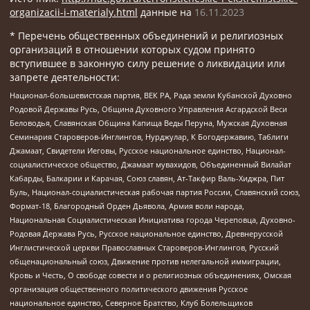
organizacii-i-materialy.html
данные на
16.11.2023
* Перечень общественных объединений и религиозных
организаций в отношении которых судом принято
вступившее в законную силу решение о ликвидации или
запрете деятельности:
Национал-большевистская партия, ВЕК РА, Рада земли Кубанской Духовно
Родовой Державы Русь, Община Духовного Управления Асгардской Веси
Беловодья, Славянская Община Капища Веды Перуна, Мужская Духовная
Семинария Староверов-Инглингов, Нурджулар, К Богодержавию, Таблиги
Джамаат, Свидетели Иеговы, Русское национальное единство, Национал-
социалистическое общество, Джамаат мувахидов, Объединенный Вилайат
Кабарды, Балкарии и Карачая, Союз славян, Ат-Такфир Валь-Хиджра, Пит
Буль, Национал-социалистическая рабочая партия России, Славянский союз,
Формат-18, Благородный Орден Дьявола, Армия воли народа,
Национальная Социалистическая Инициатива города Череповца, Духовно-
Родовая Держава Русь, Русское национальное единство, Древнерусской
Инглистической церкви Православных Староверов-Инглингов, Русский
общенациональный союз, Движение против нелегальной иммиграции,
Кровь и Честь, О свободе совести и о религиозных объединениях, Омская
организация общественного политического движения Русское
национальное единство, Северное Братство, Клуб Болельщиков