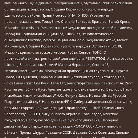
Футбольного Клуба Динамо, Файзрахманисты, Мусульманская религиозная
организация п. Боровский, Община Коренного Русского народа
Щелковского района, Правый сектор, УНА - УНСО, Украинская
повстанческая армия, Тризуб им. Степана Бандеры, Братство, Белый Крест,
Misanthropic division, Религиозное объединение последователей инглиизма,
Народная Социальная Инициатива, TulaSkins, Этнополитическое
объединение Русские, Русское национальное объединение Атака, Мечеть
Мирмамеда, Община Коренного Русского народа г. Астрахани, ВОЛЯ,
Меджлис крымскотатарского народа, Рубеж Севера, ТОЙС, О
противодействии экстремистской деятельности, РЕВТАТПОД, Артподготовка,
Штольц, В честь иконы Божией Матери Державная, Сектор 16,
Независимость, Фирма, Молодежная правозащитная группа МПГ, Курсом
Правды и Единения, Каракольская инициативная группа, Автоград Крю,
Союз Славянских Сил Руси, Алля-Аят, Благотворительный пансионат Ак Умут,
Русская республика Русь, Арестантское уголовное единство, Башкорт, Нация
и свобода, Нация и свобода, W.H.С., Фалунь Дафа, Иртыш Ultras, Русский
Патриотический клуб-Новокузнецк/РПК, Сибирский державный союз, Фонд
борьбы с коррупцией, Фонд защиты прав граждан, Штабы Навального,
Совет граждан СССР Прикубанского округа г. Краснодара, Мужское
государство, Народное объединение русского движения, Народное
движение Адат, Народный совет граждан РСФСР СССР Архангельской
области, Проект Штурм, Граждане СССР, Держава Союз Советских Светлых