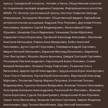
прессы, Гражданский контроль, Человек и Закон, Общественная комиссия
по сохранению наследия академика Сахарова, Информационное агентство
МЕМО. РУ, Институт региональной прессы, Институт Развития Свободы
Информации, Экозащита!-Женсовет, Общественный вердикт, Евразийская
антимонопольная ассоциация, Бедушев Петр Петрович, Дзугкоева Регина
Николаевна, Кривенко Сергей Владимирович, Милославский Павел
Юрьевич, Шнырова Ольга Вадимовна, Чанышева Лилия Айратовна,
Сидорович Ольга Борисовна, Туровский Александр Алексеевич, Васильева
Анастасия Евгеньевна, Ривина Анна Валерьевна, Бойко Анатолий
Николаевич, Дугин Сергей Георгиевич, Пивоваров Андрей Сергеевич,
Аверин Виталий Евгеньевич, Барахоев Магомед Бекханович, Шарипков
Олег Викторович, Мошель Ирина Ароновна, Шведов Григорий Сергеевич,
Пономарев Лев Александрович, Каргалицкий Борис Юльевич, Созаев
Валерий Валерьевич, Исламов Тимур Рифгатович, Романова Ольга
Евгеньевна, Щаров Сергей Алексадрович, Цирульников Борис Альбертович,
Гасан Ольга Павловна, Паутов Юрий Анатольевич, Верховский Александр
Маркович, Пислакова-Паркер Марина Петровна, Кочеткова Татьяна
Владимировна, Чуркина Наталья Валерьевна, Акимова Татьяна Николаевна,
Золотарева Екатерина Александровна, Рачинский Ян Збигневич, Жемкова
Елена Борисовна, Гудков Лев Дмитриевич, Илларионова Юлия Юрьевна,
Саранг Анна Васильевна, Захарова Светлана Сергеевна, Аверин Владимир
Анатольевич, Щур Татьяна Михайловна, Щур Николай Алексеевич,