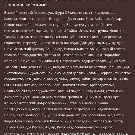
террористическими:
Высший военный Маджлисуль Шура Объединенных сил моджахедов
Кавказа, Конгресс народов Ичкерии и Дагестана, База, Асбат аль-Ансар,
Священная война, Исламская группа, Братья-мусульмане, Партия
исламского освобождения, Лашкар-И-Тайба, Исламская группа, Движение
Талибан, Исламская партия Туркестана, Общество социальных реформ,
Общество возрождения исламского наследия, Дом двух святых, Джунд аш-
Шам, Исламский джихад, Аль-Каида, Имарат Кавказ, АБТО, Правый сектор,
Исламское государство, Джабха аль-Нусра ли-Ахль аш-Шам, Народное
ополчение имени К. Минина и Д. Пожарского, Аджр от Аллаха Субхану уа
Тагьаля SHAM, АУМ Синрике, Муджахеды джамаата Ат-Тавхида Валь-Джихад,
Чистопольский Джамаат, Рохнамо ба суи давлати исломи, Террористическое
сообщество Сеть, Катиба Таухид валь-Джихад, Хайят Тахрир аш-Шам, Ахлю
Сунна Валь Джамаа, National Socialism/White Power, Артподготовка,
Религиозная группа “Джамаат “Красный пахарь”, Колумбайн, Хатлонский
джамаат, Мусульманская религиозная группа п. Кушкуль г. Оренбург,
Крымско-татарский добровольческий батальон имени Номана
Челебиджихана, Азов, Партия исламского возрождения Таджикистана,
Народная самооборона, Дуббайский джамаат, московская ячейка, Батал-
Хаджи Белхороев, Маньяки Культ Убийц, Молодёжь Которая Улыбается,
Легион Свобода России, Айдар, Русский добровольческий корпус
Источник:
http://nac.gov.ru/terroristicheskie-i-ekstremistskie-