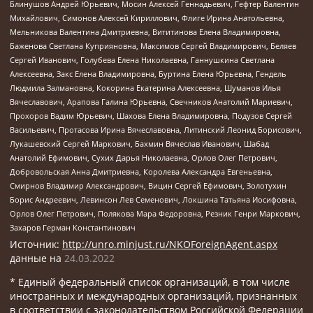
Блинушов Андрей Юрьевич, Мосин Алексей Геннадьевич, Гефтер Валентин
Михайлович, Симонов Алексей Кириллович, Флиге Ирина Анатольевна,
Мельникова Валентина Дмитриевна, Вититинова Елена Владимировна,
Баженова Светлана Куприяновна, Максимов Сергей Владимирович, Беляев
Сергей Иванович, Голубева Елена Николаевна, Ганнушкина Светлана
Алексеевна, Закс Елена Владимировна, Буртина Елена Юрьевна, Гендель
Людмила Залмановна, Кокорина Екатерина Алексеевна, Шуманов Илья
Вячеславович, Арапова Галина Юрьевна, Свечников Анатолий Мариевич,
Прохоров Вадим Юрьевич, Шахова Елена Владимировна, Подузов Сергей
Васильевич, Протасова Ирина Вячеславовна, Литинский Леонид Борисович,
Лукашевский Сергей Маркович, Бахмин Вячеслав Иванович, Шабад
Анатолий Ефимович, Сухих Дарья Николаевна, Орлов Олег Петрович,
Добровольская Анна Дмитриевна, Королева Александра Евгеньевна,
Смирнов Владимир Александрович, Вицин Сергей Ефимович, Золотухин
Борис Андреевич, Левинсон Лев Семенович, Локшина Татьяна Иосифовна,
Орлов Олег Петрович, Полякова Мара Федоровна, Резник Генри Маркович,
Захаров Герман Константинович
Источник:
http://unro.minjust.ru/NKOForeignAgent.aspx
данные на
24.03.2022
* Единый федеральный список организаций, в том числе
иностранных и международных организаций, признанных
в соответствии с законодательством Российской Федерации