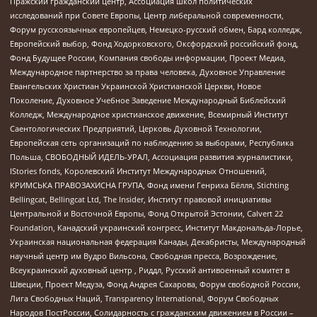
Пражский гражданский центр, Ассоциация школ политических
исследований при Совете Европы, Центр либеральной современности,
Форум русскоязычных европейцев, Немецко-русский обмен, Бард колледж,
Европейский выбор, Фонд Ходорковского, Оксфордский российский фонд,
Фонд Будущее России, Компания свободы информации, Проект Медиа,
Международное партнерство за права человека, Духовное Управление
Евангельских Христиан Украинской Христианской Церкви, Новое
Поколение, Духовное Учебное Заведение Международный Библейский
Колледж, Международное христианское движение, Всемирный Институт
Саентологических Предприятий, Церковь Духовной Технологии,
Европейская сеть организаций по наблюдению за выборами, Республика
Польша, СВОБОДНЫЙ ИДЕЛЬ-УРАЛ, Ассоциация развития журналистики,
IStories fonds, Королевский Институт Международных Отношений,
КРИМСЬКА ПРАВОЗАХИСНА ГРУПА, Фонд имени Генриха Бёлля, Stichting
Bellingcat, Bellingcat Ltd, The Insider, Институт правовой инициативы
Центральной и Восточной Европы, Фонд Открытой Эстонии, Calvert 22
Foundation, Канадский украинский конгресс, Институт Макдональда-Лорье,
Украинская национальная федерация Канады, Декабристы, Международный
научный центр им Вудро Вильсона, Свободная пресса, Возрождение,
Всеукраинский духовный центр , Риддл, Русский антивоенный комитет в
Швеции, Проект Медуза, Фонд Андрея Сахарова, Форум свободной России,
Лига Свободных Наций, Transparеncy International, Форум Свободных
Народов ПостРоссии, Солидарность с гражданским движением в России –