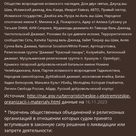
Общество возрождения исламского наследия, Дом двух святых, Джунд аш-
Шам, Исламский джихад, Аль-Каида, Имарат Кавказ, АБТО, Правый сектор,
Исламское государство, Джабха аль-Нусра ли-Ахль аш-Шам, Народное
ополчение имени К. Минина и Д. Пожарского, Аджр от Аллаха Субхану уа
Тагьаля SHAM, АУМ Синрике, Муджахеды джамаата Ат-Тавхида Валь-Джихад,
Чистопольский Джамаат, Рохнамо ба суи давлати исломи, Террористическое
сообщество Сеть, Катиба Таухид валь-Джихад, Хайят Тахрир аш-Шам, Ахлю
Сунна Валь Джамаа, National Socialism/White Power, Артподготовка,
Религиозная группа “Джамаат “Красный пахарь”, Колумбайн, Хатлонский
джамаат, Мусульманская религиозная группа п. Кушкуль г. Оренбург,
Крымско-татарский добровольческий батальон имени Номана
Челебиджихана, Азов, Партия исламского возрождения Таджикистана,
Народная самооборона, Дуббайский джамаат, московская ячейка, Батал-
Хаджи Белхороев, Маньяки Культ Убийц, Молодёжь Которая Улыбается,
Легион Свобода России, Айдар, Русский добровольческий корпус
Источник:
http://nac.gov.ru/terroristicheskie-i-ekstremistskie-
organizacii-i-materialy.html
данные на
16.11.2023
* Перечень общественных объединений и религиозных
организаций в отношении которых судом принято
вступившее в законную силу решение о ликвидации или
запрете деятельности: