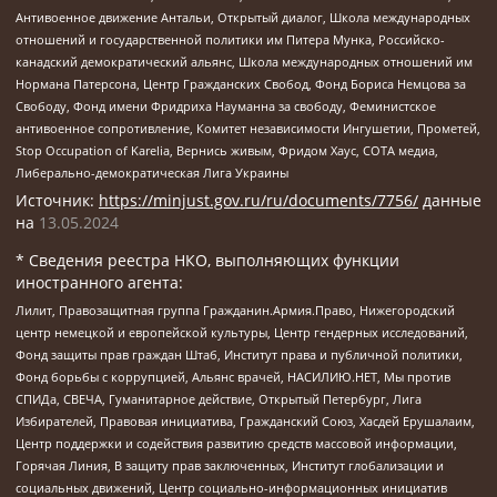
Антивоенное движение Антальи, Открытый диалог, Школа международных
отношений и государственной политики им Питера Мунка, Российско-
канадский демократический альянс, Школа международных отношений им
Нормана Патерсона, Центр Гражданских Свобод, Фонд Бориса Немцова за
Свободу, Фонд имени Фридриха Науманна за свободу, Феминистское
антивоенное сопротивление, Комитет независимости Ингушетии, Прометей,
Stop Occupation of Karelia, Вернись живым, Фридом Хаус, СОТА медиа,
Либерально-демократическая Лига Украины
Источник:
https://minjust.gov.ru/ru/documents/7756/
данные
на
13.05.2024
* Сведения реестра НКО, выполняющих функции
иностранного агента:
Лилит, Правозащитная группа Гражданин.Армия.Право, Нижегородский
центр немецкой и европейской культуры, Центр гендерных исследований,
Фонд защиты прав граждан Штаб, Институт права и публичной политики,
Фонд борьбы с коррупцией, Альянс врачей, НАСИЛИЮ.НЕТ, Мы против
СПИДа, СВЕЧА, Гуманитарное действие, Открытый Петербург, Лига
Избирателей, Правовая инициатива, Гражданский Союз, Хасдей Ерушалаим,
Центр поддержки и содействия развитию средств массовой информации,
Горячая Линия, В защиту прав заключенных, Институт глобализации и
социальных движений, Центр социально-информационных инициатив