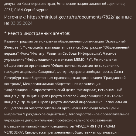
депутатов Красноярского края, Этническое национальное объединение,
ЛГБТ, Я.МЫ Сергей Фургал
Источник:
https://minjust.gov.ru/ru/documents/7822/
данные
на
03.05.2024
* Реестр иностранных агентов:
Калининградская региональная общественная организация "Экозащита!-Женсовет", Фонд содействия защите прав и свобод граждан "Общественный вердикт", Фонд "Институт Развития Свободы Информации", Частное учреждение "Информационное агентство МЕМО. РУ", Региональная общественная организация "Общественная комиссия по сохранению наследия академика Сахарова", Фонд поддержки свободы прессы, Санкт-Петербургская общественная правозащитная организация "Гражданский контроль", Межрегиональная общественная организация "Информационно-просветительский центр "Мемориал", Региональный Фонд "Центр Защиты Прав Средств Массовой Информации", с 05.12.2023 Фонд "Центр Защиты Прав Средств массовой информации", Региональная общественная благотворительная организация помощи беженцам и мигрантам "Гражданское содействие", Негосударственное образовательное учреждение дополнительного профессионального образования (повышение квалификации) специалистов "АКАДЕМИЯ ПО ПРАВАМ ЧЕЛОВЕКА", Свердловская региональная общественная организация "Сутяжник", Автономная некоммерческая организация "Центр независимых социологических исследований", Союз общественных объединений "Российский исследовательский центр по правам человека", Региональное общественное учреждение научно-информационный центр "МЕМОРИАЛ", Некоммерческая организация "Фонд защиты гласности", Автономная некоммерческая организация "Институт прав человека", Городская общественная организация "Екатеринбургское общество "МЕМОРИАЛ", Городская общественная организация "Рязанское историко-просветительское и правозащитное общество "Мемориал" (Рязанский Мемориал), Челябинский региональный орган общественной самодеятельности – женское общественное объединение "Женщины Евразии", Челябинский региональный орган общественной самодеятельности "Уральская правозащитная группа", Фонд содействия защите здоровья и социальной справедливости имени Андрея Рылькова, Автономная Некоммерческая Организация "Аналитический Центр Юрия Левады", Автономная некоммерческая организация социальной поддержки населения "Проект Апрель", Региональная общественная организация помощи женщинам и детям, находящимся в кризисной ситуации "Информационно-методический центр "Анна", Фонд содействия развитию массовых коммуникаций и правовому просвещению "Так-так-Так", Фонд содействия устойчивому развитию "Серебряная тайга", Свердловский региональный общественный фонд социальных проектов "Новое время", "Idel.Реалии", Кавказ.Реалии, Крым.Реалии, Телеканал Настоящее Время, Татаро-башкирская служба Радио Свобода (Azatliq Radiosi), Радио Свободная Европа/Радио Свобода (PCE/PC), "Сибирь.Реалии", "Фактограф", Благотворительный фонд помощи осужденным и их семьям, Автономная некоммерческая организация "Институт глобализации и социальных движений", Фонд "В защиту прав заключенных", Частное учреждение "Центр поддержки и содействия развитию средств массовой информации", Пензенский региональный общественный благотворительный фонд "Гражданский союз", "Север.Реалии", Некоммерческая организация Фонд "Правовая инициатива", Общество с ограниченной ответственностью "Радио Свободная Европа/Радио Свобода", Чешское информационное агентство "MEDIUM-ORIENT", Красноярская региональная общественная организация "Мы против СПИДа", Камалягин Денис Николаевич, Маркелов Сергей Евгеньевич, Пономарев Лев Александрович, Савицкая Людмила Алексеевна, Автономная некоммерческая организация "Центр по работе с проблемой насилия "НАСИЛИЮ.НЕТ", Межрегиональный профессиональный союз работников здравоохранения "Альянс врачей", Юридическое лицо, зарегистрированное в Латвийской Республике, SIA "Medusa Project" (регистрационный номер 40103797863, дата регистрации 10.06.2014), Некоммерческая организация "Фонд по борьбе с коррупцией", Автономная некоммерческая организация "Институт права и публичной политики", Баданин Роман Сергеевич, Гликин Максим Александрович, Железнова Мария Михайловна, Лукьянова Юлия Сергеевна, Маетная Елизавета Витальевна, Маняхин Петр Борисович, Чуракова Ольга Владимировна, Ярош Юлия Петровна, Юридическое лицо "The Insider SIA", зарегистрированное в Риге, Латвийская Республика (дата регистрации 26.06.2015), являющееся администратором доменного имени интернет-издания "The Insider SIA", https://theins.ru, Постернак Алексей Евгеньевич, Рубин Михаил Аркадьевич, Анин Роман Александрович, Юридическое лицо Istories fonds, зарегистрированное в Латвийской Республике (регистрационный номер 50008295751, дата регистрации 24.02.2020), Великовский Дмитрий Александрович, Долинина Ирина Николаевна, Мароховская Алеся Алексеевна, Шлейнов Роман Юрьевич, Шмагун Олеся Валентиновна, Общество с ограниченной ответственностью "Альтаир 2021", Общество с ограниченной ответственностью "Вега 2021", Общество с ограниченной ответственностью "Главный редактор 2021", Общество с ограниченной ответственностью "Ромашки монолит", Важенков Артем Валерьевич, Ивановская областная общественная организация "Центр гендерных исследований", Гурман Юрий Альбертович, Медиапроект "ОВД-Инфо", Егоров Владимир Владимирович, Жилинский Владимир Александрович, Общество с ограниченной ответственностью "ЗП", Иванова София Юрьевна, Карезина Инна Павловна, Кильтау Екатерина Викторовна, Петров Алексей Викторович, Пискунов Сергей Евгеньевич, Смирнов Сергей Сергеевич, Тихонов Михаил Сергеевич, Общество с ограниченной ответственностью "ЖУРНАЛИСТ-ИНОСТРАННЫЙ АГЕНТ", Арапова Галина Юрьевна, Вольтская Татьяна Анатольевна, Американская компания "Mason G.E.S. Anonymous Foundation" (США), являющаяся владельцем интернет-издания https://mnews.world/, Компания "Stichting Bellingcat", зарегистрированная в Нидерландах (дата регистрации 11.07.2018), Захаров Андрей Вячеславович, Клепиковская Екатерина Дмитриевна, Общество с ограниченной ответственностью "МЕМО", Перл Роман Александрович, Симонов Евгений Алексеевич, Соловьева Елена Анатольевна, Сотников Даниил Владимирович, Сурначева Елизавета Дмитриевна, Автономная некоммерческая организация по защите прав человека и информированию населения "Якутия – Наше Мнение", Общество с ограниченной ответственностью "Москоу диджитал медиа", с 26.01.2023 Общество с ограниченной ответственностью "Чайка Белые сады", Ветошкина Валерия Валерьевна, Заговора Максим Александрович, Межрегиональное общественное движение "Российская ЛГБТ - сеть", Оленичев Максим Владимирович, Павлов Иван Юрьевич, Скворцова Елена Сергеевна, Общество с ограниченной ответственностью "Как бы инагент", Кочетков Игорь Викторович, Общество с ограниченной ответственностью "Честные выборы", Еланчик Олег Александрович, Общество с ограниченной ответственностью "Нобелевский призыв", Гималова Регина Эмилевна, Григорьев Андрей Валерьевич, Григорьева Алина Александровна, Ассоциация по содействию защите прав призывников, альтернативнослужащих и военнослужащих "Правозащитная группа "Гражданин.Армия.Право", Хисамова Регина Фаритовна, Автономная некоммерческая организация по реализации социально-правовых программ "Лилит", Дальневосточное общественное движение "Маяк", Санкт-Петербургская ЛГБТ-инициативная группа "Выход", Инициативная группа ЛГБТ+ "Реверс", Алексеев Андрей Викторович, Бекбулатова Таисия Львовна, Беляев Иван Михайлович, Владыкина Елена Сергеевна, Гельман Марат Александрович, Никульшина Вероника Юрьевна, Толоконникова Надежда Андреевна, Шендерович Виктор Анатольевич, Общество с ограниченной ответственностью "Данное сообщение", Общество с ограниченной ответственностью Издательский дом "Новая глава", Айнбиндер Александра Александровна, Московский комьюнити-центр для ЛГБТ+инициатив, Благотворительный фонд развития филантропии, Deutsche Welle (Германия, Kurt-Schumacher-Strasse 3, 53113 Bonn), Борзунова Мария Михайловна, Воробьев Виктор Викторович, Голубева Анна Львовна, Константинова Алла Михайловна, Малкова Ирина Владимировна, Мурадов Мурад Абдулгалимович, Осетинская Елизавета Николаевна, Понасенков Евгений Николаевич, Ганапольский Матвей Юрьевич, Киселев Евгений Алексеевич, Борухович Ирина Григорьевна, Дремин Иван Тимофеевич, Дубровский Дмитрий Викторович, Красноярская региональная общественная организация поддержки и развития альтернативных образовательных технологий и межкультурных коммуникаций "ИНТЕРРА", Маяковская Екатерина Алексеевна, Фейгин Марк Захарович, Филимонов Андрей Викторович, Дзугкоева Регина Николаевна, Доброхотов Роман Александрович, Дудь Юрий Александрович, Елкин Сергей Владимирович, Кругликов Кирилл Игоревич, Сабунаева Мария Леонидовна, Семенов Алексей Владимирович, Шаинян Карен Багратович, Шульман Екатерина Михайловна, Асафьев Артур Валерьевич, Вахштайн Виктор Семенович, Венедиктов Алексей Алексеевич, Лушникова Екатерина Евгеньевна, Волков Леонид Михайлович, Невзоров Александр Глебович, Пархоменко Сергей Борисович, Сироткин Ярослав Николаевич, Кара-Мурза Владимир Владимирович, Баранова Наталья Владимировна, Гозман Леонид Яковлевич, Кагарлицкий Борис Юльевич, Климарев Михаил Валерьевич, Милов Владимир Станиславович, Автономная некоммерческая организация Краснодарский центр современного искусства "Типография", Моргенштерн Алишер Тагирович, Соболь Любовь Эдуардовна, Общество с ограниченной ответственностью "ЛИЗА НОРМ", Каспаров Гарри Кимович, Ходорковский Михаил Борисович, Общество с ограниченной ответственностью "Апрельские тезисы", Данилович Ирина Брониславовна, Кашин Олег Владимирович, Петров Николай Владимирович, Пивоваров Алексей Владимирович, Соколов Михаил Владимирович, Цветкова Юлия Владимировна, Чичваркин Евгений Александрович, Комитет против пыток/Команда против пыток, Общество с ограниченной ответственностью "Первый научный", Общество с ограниченной ответственностью "Вертолет и ко", Белоцерковская Вероника Борисовна, Кац Максим Евгеньевич, Лазарева Татьяна Юрьевна, Шаведдинов Руслан Табризович, Яшин Илья Валерьевич, Общество с ограниченной ответственностью "Иноагент ААВ", Алешковский Дмитрий Петрович, Альбац Евгения Марковна, Быков Дмитрий Львович, Галямина Юлия Евгеньевна, Лойко Сергей Леонидович, Мартынов Кирилл Константинович, Медведев Сергей Александрович, Крашенинников Федор Геннадиевич, Гордеева Катерина Вл