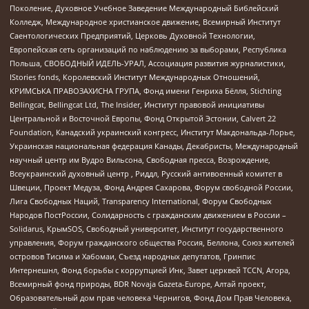
Поколение, Духовное Учебное Заведение Международный Библейский
Колледж, Международное христианское движение, Всемирный Институт
Саентологических Предприятий, Церковь Духовной Технологии,
Европейская сеть организаций по наблюдению за выборами, Республика
Польша, СВОБОДНЫЙ ИДЕЛЬ-УРАЛ, Ассоциация развития журналистики,
IStories fonds, Королевский Институт Международных Отношений,
КРИМСЬКА ПРАВОЗАХИСНА ГРУПА, Фонд имени Генриха Бёлля, Stichting
Bellingcat, Bellingcat Ltd, The Insider, Институт правовой инициативы
Центральной и Восточной Европы, Фонд Открытой Эстонии, Calvert 22
Foundation, Канадский украинский конгресс, Институт Макдональда-Лорье,
Украинская национальная федерация Канады, Декабристы, Международный
научный центр им Вудро Вильсона, Свободная пресса, Возрождение,
Всеукраинский духовный центр , Риддл, Русский антивоенный комитет в
Швеции, Проект Медуза, Фонд Андрея Сахарова, Форум свободной России,
Лига Свободных Наций, Transparеncy International, Форум Свободных
Народов ПостРоссии, Солидарность с гражданским движением в России –
Solidarus, КрымSOS, Свободный университет, Институт государственного
управления, Форум гражданского общества Россия, Беллона, Союз жителей
островов Тисима и Хабомаи, Съезд народных депутатов, Гринпис
Интернешнл, Фонд борьбы с коррупцией Инк, Завет церквей TCCN, Агора,
Всемирный фонд природы, BDR Novaja Gazeta-Europe, Алтай проект,
Образовательный дом прав человека Чернигов, Фонд Дом Прав Человека,