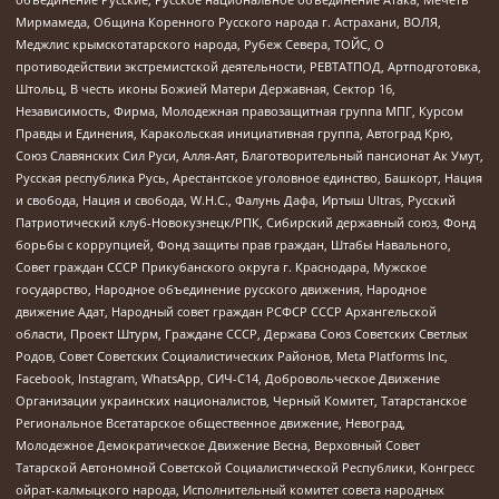
Мирмамеда, Община Коренного Русского народа г. Астрахани, ВОЛЯ,
Меджлис крымскотатарского народа, Рубеж Севера, ТОЙС, О
противодействии экстремистской деятельности, РЕВТАТПОД, Артподготовка,
Штольц, В честь иконы Божией Матери Державная, Сектор 16,
Независимость, Фирма, Молодежная правозащитная группа МПГ, Курсом
Правды и Единения, Каракольская инициативная группа, Автоград Крю,
Союз Славянских Сил Руси, Алля-Аят, Благотворительный пансионат Ак Умут,
Русская республика Русь, Арестантское уголовное единство, Башкорт, Нация
и свобода, Нация и свобода, W.H.С., Фалунь Дафа, Иртыш Ultras, Русский
Патриотический клуб-Новокузнецк/РПК, Сибирский державный союз, Фонд
борьбы с коррупцией, Фонд защиты прав граждан, Штабы Навального,
Совет граждан СССР Прикубанского округа г. Краснодара, Мужское
государство, Народное объединение русского движения, Народное
движение Адат, Народный совет граждан РСФСР СССР Архангельской
области, Проект Штурм, Граждане СССР, Держава Союз Советских Светлых
Родов, Совет Советских Социалистических Районов, Meta Platforms Inc,
Facebook, Instagram, WhatsApp, СИЧ-С14, Добровольческое Движение
Организации украинских националистов, Черный Комитет, Татарстанское
Региональное Всетатарское общественное движение, Невоград,
Молодежное Демократическое Движение Весна, Верховный Совет
Татарской Автономной Советской Социалистической Республики, Конгресс
ойрат-калмыцкого народа, Исполнительный комитет совета народных