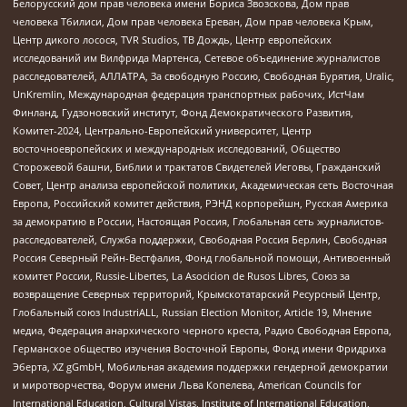
Белорусский дом прав человека имени Бориса Звозскова, Дом прав
человека Тбилиси, Дом прав человека Ереван, Дом прав человека Крым,
Центр дикого лосося, TVR Studios, ТВ Дождь, Центр европейских
исследований им Вилфрида Мартенса, Сетевое объединение журналистов
расследователей, АЛЛАТРА, За свободную Россию, Свободная Бурятия, Uralic,
UnKremlin, Международная федерация транспортных рабочих, ИстЧам
Финланд, Гудзоновский институт, Фонд Демократического Развития,
Комитет-2024, Центрально-Европейский университет, Центр
восточноевропейских и международных исследований, Общество
Сторожевой башни, Библии и трактатов Свидетелей Иеговы, Гражданский
Совет, Центр анализа европейской политики, Академическая сеть Восточная
Европа, Российский комитет действия, РЭНД корпорейшн, Русская Америка
за демократию в России, Настоящая Россия, Глобальная сеть журналистов-
расследователей, Служба поддержки, Свободная Россия Берлин, Свободная
Россия Северный Рейн-Вестфалия, Фонд глобальной помощи, Антивоенный
комитет России, Russie-Libertes, La Asocicion de Rusos Libres, Союз за
возвращение Северных территорий, Крымскотатарский Ресурсный Центр,
Глобальный союз IndustriALL, Russian Election Monitor, Article 19, Мнение
медиа, Федерация анархического черного креста, Радио Свободная Европа,
Германское общество изучения Восточной Европы, Фонд имени Фридриха
Эберта, XZ gGmbH, Мобильная академия поддержки гендерной демократии
и миротворчества, Форум имени Льва Копелева, American Councils for
International Education, Cultural Vistas, Institute of International Education,