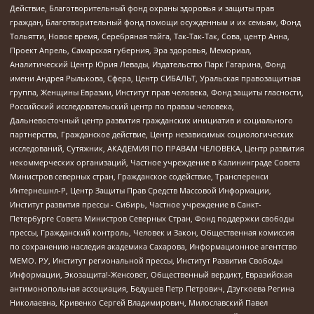
Действие, Благотворительный фонд охраны здоровья и защиты прав
граждан, Благотворительный фонд помощи осужденным и их семьям, Фонд
Тольятти, Новое время, Серебряная тайга, Так-Так-Так, Сова, центр Анна,
Проект Апрель, Самарская губерния, Эра здоровья, Мемориал,
Аналитический Центр Юрия Левады, Издательство Парк Гагарина, Фонд
имени Андрея Рылькова, Сфера, Центр СИБАЛЬТ, Уральская правозащитная
группа, Женщины Евразии, Институт прав человека, Фонд защиты гласности,
Российский исследовательский центр по правам человека,
Дальневосточный центр развития гражданских инициатив и социального
партнерства, Гражданское действие, Центр независимых социологических
исследований, Сутяжник, АКАДЕМИЯ ПО ПРАВАМ ЧЕЛОВЕКА, Центр развития
некоммерческих организаций, Частное учреждение в Калининграде Совета
Министров северных стран, Гражданское содействие, Трансперенси
Интернешнл-Р, Центр Защиты Прав Средств Массовой Информации,
Институт развития прессы - Сибирь, Частное учреждение в Санкт-
Петербурге Совета Министров Северных Стран, Фонд поддержки свободы
прессы, Гражданский контроль, Человек и Закон, Общественная комиссия
по сохранению наследия академика Сахарова, Информационное агентство
МЕМО. РУ, Институт региональной прессы, Институт Развития Свободы
Информации, Экозащита!-Женсовет, Общественный вердикт, Евразийская
антимонопольная ассоциация, Бедушев Петр Петрович, Дзугкоева Регина
Николаевна, Кривенко Сергей Владимирович, Милославский Павел