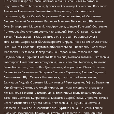
Юрьевич, Шнырова Ольга Вадимовна, Чанышева Лилия Айратовна,
Сидорович Ольга Борисовна, Туровский Александр Алексеевич, Васильева
Анастасия Евгеньевна, Ривина Анна Валерьевна, Бойко Анатолий
Николаевич, Дугин Сергей Георгиевич, Пивоваров Андрей Сергеевич,
Аверин Виталий Евгеньевич, Барахоев Магомед Бекханович, Шарипков
Олег Викторович, Мошель Ирина Ароновна, Шведов Григорий Сергеевич,
Пономарев Лев Александрович, Каргалицкий Борис Юльевич, Созаев
Валерий Валерьевич, Исламов Тимур Рифгатович, Романова Ольга
Евгеньевна, Щаров Сергей Алексадрович, Цирульников Борис Альбертович,
Гасан Ольга Павловна, Паутов Юрий Анатольевич, Верховский Александр
Маркович, Пислакова-Паркер Марина Петровна, Кочеткова Татьяна
Владимировна, Чуркина Наталья Валерьевна, Акимова Татьяна Николаевна,
Золотарева Екатерина Александровна, Рачинский Ян Збигневич, Жемкова
Елена Борисовна, Гудков Лев Дмитриевич, Илларионова Юлия Юрьевна,
Саранг Анна Васильевна, Захарова Светлана Сергеевна, Аверин Владимир
Анатольевич, Щур Татьяна Михайловна, Щур Николай Алексеевич,
Блинушов Андрей Юрьевич, Мосин Алексей Геннадьевич, Гефтер Валентин
Михайлович, Симонов Алексей Кириллович, Флиге Ирина Анатольевна,
Мельникова Валентина Дмитриевна, Вититинова Елена Владимировна,
Баженова Светлана Куприяновна, Максимов Сергей Владимирович, Беляев
Сергей Иванович, Голубева Елена Николаевна, Ганнушкина Светлана
Алексеевна, Закс Елена Владимировна, Буртина Елена Юрьевна, Гендель
Людмила Залмановна, Кокорина Екатерина Алексеевна, Шуманов Илья