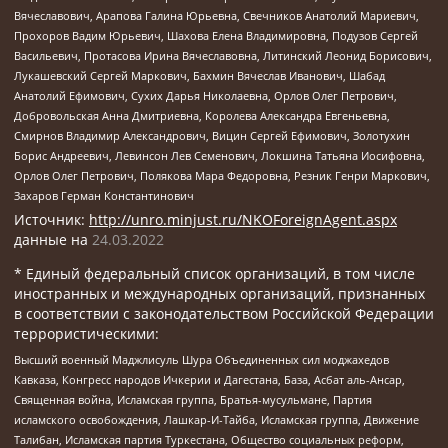
Вячеславович, Арапова Галина Юрьевна, Свечников Анатолий Мариевич,
Прохоров Вадим Юрьевич, Шахова Елена Владимировна, Подузов Сергей
Васильевич, Протасова Ирина Вячеславовна, Литинский Леонид Борисович,
Лукашевский Сергей Маркович, Бахмин Вячеслав Иванович, Шабад
Анатолий Ефимович, Сухих Дарья Николаевна, Орлов Олег Петрович,
Добровольская Анна Дмитриевна, Королева Александра Евгеньевна,
Смирнов Владимир Александрович, Вицин Сергей Ефимович, Золотухин
Борис Андреевич, Левинсон Лев Семенович, Локшина Татьяна Иосифовна,
Орлов Олег Петрович, Полякова Мара Федоровна, Резник Генри Маркович,
Захаров Герман Константинович
Источник:
http://unro.minjust.ru/NKOForeignAgent.aspx
данные на
24.03.2022
* Единый федеральный список организаций, в том числе
иностранных и международных организаций, признанных
в соответствии с законодательством Российской Федерации
террористическими:
Высший военный Маджлисуль Шура Объединенных сил моджахедов
Кавказа, Конгресс народов Ичкерии и Дагестана, База, Асбат аль-Ансар,
Священная война, Исламская группа, Братья-мусульмане, Партия
исламского освобождения, Лашкар-И-Тайба, Исламская группа, Движение
Талибан, Исламская партия Туркестана, Общество социальных реформ,