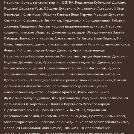
Национал-большевистская партия, ВЕК РА, Рада земли Кубанской Духовно
Родовой Державы Русь, Община Духовного Управления Асгардской Веси
Беловодья, Славянская Община Капища Веды Перуна, Мужская Духовная
Семинария Староверов-Инглингов, Нурджулар, К Богодержавию, Таблиги
Джамаат, Свидетели Иеговы, Русское национальное единство, Национал-
социалистическое общество, Джамаат мувахидов, Объединенный Вилайат
Кабарды, Балкарии и Карачая, Союз славян, Ат-Такфир Валь-Хиджра, Пит
Буль, Национал-социалистическая рабочая партия России, Славянский союз,
Формат-18, Благородный Орден Дьявола, Армия воли народа,
Национальная Социалистическая Инициатива города Череповца, Духовно-
Родовая Держава Русь, Русское национальное единство, Древнерусской
Инглистической церкви Православных Староверов-Инглингов, Русский
общенациональный союз, Движение против нелегальной иммиграции,
Кровь и Честь, О свободе совести и о религиозных объединениях, Омская
организация общественного политического движения Русское
национальное единство, Северное Братство, Клуб Болельщиков
Футбольного Клуба Динамо, Файзрахманисты, Мусульманская религиозная
организация п. Боровский, Община Коренного Русского народа
Щелковского района, Правый сектор, УНА - УНСО, Украинская
повстанческая армия, Тризуб им. Степана Бандеры, Братство, Белый Крест,
Misanthropic division, Религиозное объединение последователей инглиизма,
Народная Социальная Инициатива, TulaSkins, Этнополитическое
объединение Русские, Русское национальное объединение Атака, Мечеть