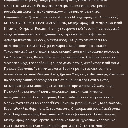
Общество Фонд Содействия, Фонд Открытое общество, Американо-
российский фонд по экономическому и правовому развитию,
Национальный Демократический Институт Международных Отношений,
MEDIA DEVELOPMENT INVESTMENT FUND, Международный Республиканский
Институт, Открытая Россия, Институт современной России, Черноморский
фонд регионального сотрудничества, Европейская Платформа за
Демократические Выборы, Международный центр электоральных
исследований, Германский фонд Маршалла Соединенных Штатов,
Тихоокеанский центр защиты окружающей среды и природных ресурсов,
Свободная Россия, Всемирный конгресс украинцев, Атлантический совет,
Человек в беде, Европейский фонд за демократию, Джеймстаунский фонд,
Прожект Хармони, Родники дракона, Врачи против насильственного
извлечения органов, Фалунь Дафа, Друзья Фалуньгун, Фалуньгун, Коалиция
по расследованию преследования в отношении Фалуньгун в Китае,
Всемирная организация по расследованию преследований Фалуньгун,
Пражский гражданский центр, Ассоциация школ политических
исследований при Совете Европы, Центр либеральной современности,
Форум русскоязычных европейцев, Немецко-русский обмен, Бард колледж,
Европейский выбор, Фонд Ходорковского, Оксфордский российский фонд,
Фонд Будущее России, Компания свободы информации, Проект Медиа,
Международное партнерство за права человека, Духовное Управление
Евангельских Христиан Украинской Христианской Церкви, Новое