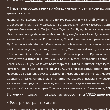
* Перечень общественных объединений и религиозных орг
деятельности:
Национал-большевистская партия, ВЕК РА, Рада земли Кубанской Духовно
Староверов-Инглингов, Нурджулар, К Богодержавию, Таблиги Джамаат, Сви
Карачая, Союз славян, Ат-Такфир Валь-Хиджра, Пит Буль, Национал-социал
Инициатива города Череповца, Духовно-Родовая Держава Русь, Русское н
нелегальной иммиграции, Кровь и Честь, О свободе совести и о религиоз
Футбольного Клуба Динамо, Файзрахманисты, Мусульманская религиозная о
им. Степана Бандеры, Братство, Белый Крест, Misanthropic division, Рели
объединение Атака, Мечеть Мирмамеда, Община Коренного Русского народа
Артподготовка, Штольц, В честь иконы Божией Матери Державная, Сектор 1
Славянских Сил Руси, Алля-Аят, Благотворительный пансионат Ак Умут, Русск
Патриотический клуб-Новокузнецк/РПК, Сибирский державный союз, Фонд б
Народное объединение русского движения, Народное движение Адат, Народ
Социалистических Районов, Meta Platforms Inc, Facebook, Instagram, Wha
движение, Невоград, Молодежное Демократическое Движение Весна, Верхов
депутатов Красноярского края, Этническое национальное объединение, ЛГ
Источник:
https://minjust.gov.ru/ru/documents/7822/
данные
* Реестр иностранных агентов:
Калининградская региональная общественная организация "Экозащита!-Женсовет", Фонд содействия защите прав и свобод граждан "Общественный вердикт", Фонд "Институт Развития Свободы Информации", Частное учреждение "Информационное агентство МЕМО. РУ", Региональная общественная организация "Общественная комиссия по сохранению наследия академика Сахарова", Фонд поддержки свободы прессы, Санкт-Петербургская общественная правозащитная организация "Гражданский контроль", Межрегиональная общественная организация "Информационно-просветительский центр "Мемориал", Региональный Фонд "Центр Защиты Прав Средств Массовой Информации", с 05.12.2023 Фонд "Центр Защиты Прав Средств массовой информации", Региональная общественная благотворительная организация помощи беженцам и мигрантам "Гражданское содействие", Негосударственное образовательное учреждение дополнительного профессионального образования (повышение квалификации) специалистов "АКАДЕМИЯ ПО ПРАВАМ ЧЕЛОВЕКА", Свердловская региональная общественная организация "Сутяжник", Автономная некоммерческая организация "Центр независимых социологических исследований", Союз общественных объединений "Российский исследовательский центр по правам человека", Региональное общественное учреждение научно-информационный центр "МЕМОРИАЛ", Некоммерческая организация "Фонд защиты гласности", Автономная некоммерческая организация "Институт прав человека", Городская общественная организация "Екатеринбургское общество "МЕМОРИАЛ", Городская общественная организация "Рязанское историко-просветительское и правозащитное общество "Мемориал" (Рязанский Мемориал), Челябинский региональный орган общественной самодеятельности – женское общественное объединение "Женщины Евразии", Челябинский региональный орган общественной самодеятельности "Уральская правозащитная группа", Фонд содействия защите здоровья и социальной справедливости имени Андрея Рылькова, Автономная Некоммерческая Организация "Аналитический Центр Юрия Левады", Автономная некоммерческая организация социальной поддержки населения "Проект Апрель", Региональная общественная организация помощи женщинам и детям, находящимся в кризисной ситуации "Информационно-методический центр "Анна", Фонд содействия развитию массовых коммуникаций и правовому просвещению "Так-так-Так", Фонд содействия устойчивому развитию "Серебряная тайга", Свердловский региональный общественный фонд социальных проектов "Новое время", "Idel.Реалии", Кавказ.Реалии, Крым.Реалии, Телеканал Настоящее Время, Татаро-башкирская служба Радио Свобода (Azatliq Radiosi), Радио Свободная Европа/Радио Свобода (PCE/PC), "Сибирь.Реалии", "Фактограф", Благотворительный фонд помощи осужденным и их семьям, Автономная некоммерческая организация "Институт глобализации и социальных движений", Фонд "В защиту прав заключенных", Частное учреждение "Центр поддержки и содействия развитию средств массовой информации", Пензенский региональный общественный благотворительный фонд "Гражданский союз", "Север.Реалии", Некоммерческая организация Фонд "Правовая инициатива", Общество с ограниченной ответственностью "Радио Свободная Европа/Радио Свобода", Чешское информационное агентство "MEDIUM-ORIENT", Красноярская региональная общественная организация "Мы против СПИДа", Камалягин Денис Николаевич, Маркелов Сергей Евгеньевич, Пономарев Лев Александрович, Савицкая Людмила Алексеевна, Автоно