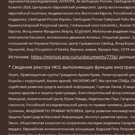
журналистов расследователей, АЛЛАТРА, За свободную Россию, Свободная Б
Комитет-2024, Центрально-Европейский университет, Центр восточноевроп
европейской политики, Академическая сеть Восточная Европа, Российский к
поддержки, Свободная Россия Берлин, Свободная Россия Северный Рейн-Вест
Крымскотатарский Ресурсный Центр, Глобальный союз IndustriALL, Russian E
Европы, Фонд имени Фридриха Эберта, XZ gGmbH, Мобильная академия поддержк
International Education, Антивоенное движение Антальи, Открытый диало
отношений им Нормана Патерсона, Центр Гражданских Свобод, Фонд Бориса
Прометей, Stop Occupation of Karelia, Вернись живым, Фридом Хаус, СОТА 
Источник:
https://minjust.gov.ru/ru/documents/7756/
данные
* Сведения реестра НКО, выполняющих функции иностранн
Лилит, Правозащитная группа Гражданин.Армия.Право, Нижегородский цент
борьбы с коррупцией, Альянс врачей, НАСИЛИЮ.НЕТ, Мы против СПИДа, СВЕ
содействия развитию средств массовой информации, Горячая Линия, В защ
охраны здоровья и защиты прав граждан, Благотворительный фонд помощи ос
Мемориал, Аналитический Центр Юрия Левады, Издательство Парк Гагарина
гласности, Российский исследовательский центр по правам человека, Даль
Сутяжник, АКАДЕМИЯ ПО ПРАВАМ ЧЕЛОВЕКА, Центр развития некоммерческих
Защиты Прав Средств Массовой Информации, Институт развития прессы - Си
Закон, Общественная комиссия по сохранению наследия академика Сахаров
вердикт, Евразийская антимонопольная ассоциация, Бедушев Петр Петрови
Сидорович Ольга Борисовна, Туровский Александр Алексеевич, Васильева А