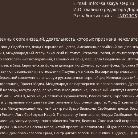
E-mail: info@salskaya-step.ru
И.О. главного редактора Доро
Разработчик сайта –
INFOROS
енных организаций, деятельность которых признана нежелате
 Фонд Содействия, Фонд Открытое общество, Американо-российский фонд по э
 Международный Республиканский Институт, Открытая Россия, Институт совре
р электоральных исследований, Германский фонд Маршалла Соединенных Штатов
еловек в беде, Европейский фонд за демократию, Джеймстаунский фонд, Прожект
дованию преследования в отношении Фалуньгун в Китае, Всемирная организация 
беральной современности, Форум русскоязычных европейцев, Немецко-русский о
формации, Проект Медиа, Международное партнерство за права человека, Духов
 Колледж, Международное христианское движение, Всемирный Институт Саентол
 ИДЕЛЬ-УРАЛ, Ассоциация развития журналистики, IStories fonds, Королевск
r, Институт правовой инициативы Центральной и Восточной Европы, Фонд Открытой Э
ты, Международный научный центр им Вудро Вильсона, Свободная пресса, Возро
России, Лига Свободных Наций, Transparеncy International, Форум Свободных Н
правления, Форум гражданского общества Россия, Беллона, Союз жителей острово
роды, BDR Novaja Gazeta-Europe, Алтай проект, Образовательный дом прав челов
еван, Дом прав человека Крым, Центр дикого лосося, TVR Studios, ТВ Дождь, Це