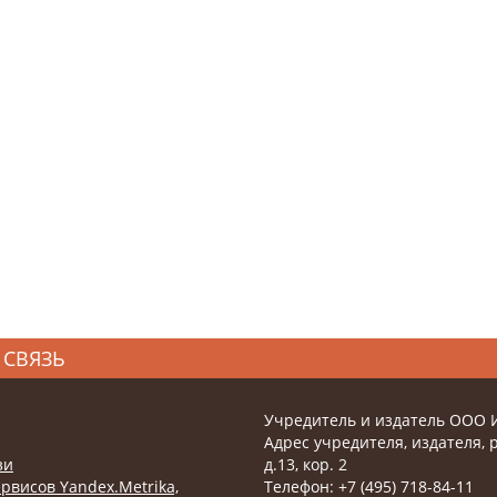
 СВЯЗЬ
Учредитель и издатель ООО 
Адрес учредителя, издателя, р
зи
д.13, кор. 2
рвисов Yandex.Metrika,
Телефон: +7 (495) 718-84-11