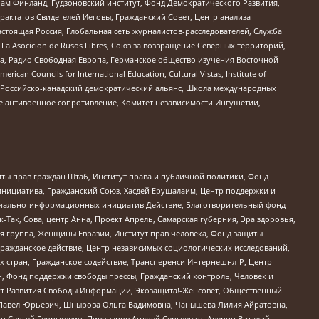
Чам Финланд, Гудзоновский институт, Фонд Демократического Развития,
актатов Свидетелей Иеговы, Гражданский Совет, Центр анализа
астоящая Россия, Глобальная сеть журналистов-расследователей, Служба
a Asocicion de Rusos Libres, Союз за возвращение Северных территорий,
еста, Радио Свободная Европа, Германское общество изучения Восточной
ouncils for International Education, Cultural Vistas, Institute of
, Российско-канадский демократический альянс, Школа международных
е антивоенное сопротивление, Комитет независимости Ингушетии,
ты прав граждан Штаб, Институт права и публичной политики, Фонд
инициатива, Гражданский Союз, Хасдей Ерушалаим, Центр поддержки и
социально-информационных инициатив Действие, Благотворительный фонд
Так, Сова, центр Анна, Проект Апрель, Самарская губерния, Эра здоровья,
я группа, Женщины Евразии, Институт прав человека, Фонд защиты
Гражданское действие, Центр независимых социологических исследований,
стран, Гражданское содействие, Трансперенси Интернешнл-Р, Центр
н, Фонд поддержки свободы прессы, Гражданский контроль, Человек и
тут Развития Свободы Информации, Экозащита!-Женсовет, Общественный
й Павел Юрьевич, Шнырова Ольга Вадимовна, Чанышева Лилия Айратовна,
ин Сергей Георгиевич, Пивоваров Андрей Сергеевич, Аверин Виталий