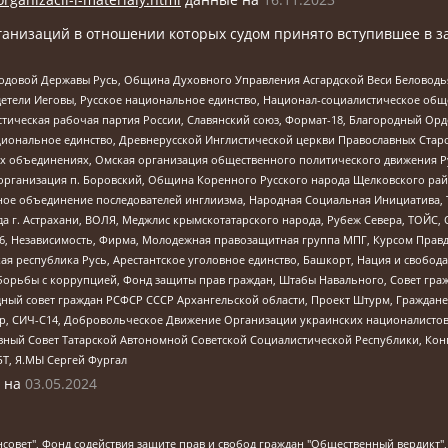
анизаций в отношении которых судом принято вступившее в з
 Родовой Державы Русь, Община Духовного Управления Асгардской Веси Беловод
детели Иеговы, Русское национальное единство, Национал-социалистическое об
истическая рабочая партия России, Славянский союз, Формат-18, Благородный Ор
ациональное единство, Древнерусской Инглистической церкви Православных Ста
ных объединениях, Омская организация общественного политического движения Р
рганизация п. Боровский, Община Коренного Русского народа Щелковского район
гиозное объединение последователей инглиизма, Народная Социальная Инициатива,
 г. Астрахани, ВОЛЯ, Меджлис крымскотатарского народа, Рубеж Севера, ТОЙС, 
6, Независимость, Фирма, Молодежная правозащитная группа МПГ, Курсом Правд
ая республика Русь, Арестантское уголовное единство, Башкорт, Нация и свобода,
орьбы с коррупцией, Фонд защиты прав граждан, Штабы Навального, Совет гражд
ный совет граждан РСФСР СССР Архангельской области, Проект Штурм, Граждане 
tsApp, СИЧ-С14, Добровольческое Движение Организации украинских националисто
ный Совет Татарской Автономной Советской Социалистической Республики, Кон
БТ, Я.МЫ Сергей Фургал
 на
03.05.2024
мная некоммерческая организация "Центр по работе с проблемой насилия "НАСИЛИЮ.НЕТ", Межрегиональный профессиональный союз работников здравоохранения "Альянс врачей", Юридическое лицо, зарегистрированное в Латвийской Республике, SIA "Medusa Project" (регистрационный номер 40103797863, дата регистрации 10.06.2014), Некоммерческая организация "Фонд по борьбе с коррупцией", Автономная некоммерческая организация "Институт права и публичной политики", Баданин Роман Сергеевич, Гликин Максим Александрович, Железнова Мария Михайловна, Лукьянова Юлия Сергеевна, Маетная Елизавета Витальевна, Маняхин Петр Борисович, Чуракова Ольга Владимировна, Ярош Юлия Петровна, Юридическое лицо "The Insider SIA", зарегистрированное в Риге, Латвийская Республика (дата регистрации 26.06.2015), являющееся администратором доменного имени интернет-издания "The Insider SIA", https://theins.ru, Постернак Алексей Евгеньевич, Рубин Михаил Аркадьевич, Анин Роман Александрович, Юридическое лицо Istories fonds, зарегистрированное в Латвийской Республике (регистрационный номер 50008295751, дата регистрации 24.02.2020), Великовский Дмитрий Александрович, Долинина Ирина Николаевна, Мароховская Алеся Алексеевна, Шлейнов Роман Юрьевич, Шмагун Олеся Валентиновна, Общество с ограниченной ответственностью "Альтаир 2021", Общество с ограниченной ответственностью "Вега 2021", Общество с ограниченной ответственностью "Главный редактор 2021", Общество с ограниченной ответственностью "Ромашки монолит", Важенков Артем Валерьевич, Ивановская областная общественная организация "Центр гендерных исследований", Гурман Юрий Альбертович, Медиапроект "ОВД-Инфо", Егоров Владимир Владимирович, Жилинский Владимир Александрович, Общество с ограниченной ответственностью "ЗП", Иванова София Юрьевна, Карезина Инна Павловна, Кильтау Екатерина Викторовна, Петров Алексей Викторович, Пискунов Сергей Евгеньевич, Смирнов Сергей Сергеевич, Тихонов Михаил Сергеевич, Общество с ограниченной ответственностью "ЖУРНАЛИСТ-ИНОСТРАННЫЙ АГЕНТ", Арапова Галина Юрьевна, Вольтская Татьяна Анатольевна, Американская компания "Mason G.E.S. Anonymous Foundation" (США), являющаяся владельцем интернет-издания https://mnews.world/, Компания "Stichting Bellingcat", зарегистрированная в Нидерландах (дата регистрации 11.07.2018), Захаров Андрей Вячеславович, Клепиковская Екатерина Дмитриевна, Общество с ограниченной ответственностью "МЕМО", Перл Роман Александрович, Симонов Евгений Алексеевич, Соловьева Елена Анатольевна, Сотников Даниил Владимирович, Сурначева Елизавета Дмитриевна, Автономная некоммерческая организация по защите прав человека и информированию населения "Якутия – Наше Мнение", Общество с ограниченной ответственностью "Москоу диджитал медиа", с 26.01.2023 Общество с ограниченной ответственностью "Чайка Белые сады", Ветошкина Валерия Валерьевна, Заговора Максим Александрович, Межрегиональное общественное движение "Российская ЛГБТ - сеть", Оленичев Максим Владимирович, Павлов Иван Юрьевич, Скворцова Елена Сергеевна, Общество с ограниченной ответственностью "Как бы инагент", Кочетков Игорь Викторович, Общество с ограниченной ответственностью "Честные выборы", Еланчик Олег Александрович, Общество с ограниченной ответственностью "Нобелевский призыв", Гималова Регина Эмилевна, Григорьев Андрей Валерьевич, Григорьева Алина Александровна, Ассоциация по содействию защите прав призывников, альтернативнослужащих и военнослужащих "Правозащитная группа "Гражданин.Армия.Право", Хисамова Регина Фаритовна, Автономная некоммерческая организация по реализации социально-правовых программ "Лилит", Дальн