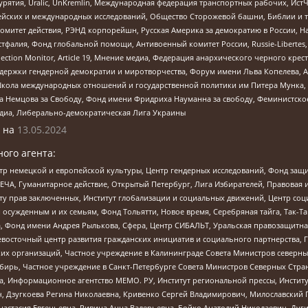
урятия, Uralic, UnKremlin, Международная федерация транспортных рабочих, Ист
ейских и международных исследований, Общество Сторожевой башни, Библии и тр
омитет действия, РЭНД корпорейшн, Русская Америка за демократию в России, Н
фалия, Фонд глобальной помощи, Антивоенный комитет России, Russie-Libertes, L
lection Monitor, Article 19, Мнение медиа, Федерация анархического черного кр
и гендерной демократии и миротворчества, Форум имени Льва Копелева, American C
г, Школа международных отношений и государственной политики им Питера Мунка
 Немцова за Свободу, Фонд имени Фридриха Науманна за свободу, Феминистско
медиа, Либерально-демократическая Лига Украины
 на
13.05.2024
ого агента:
р немецкой и европейской культуры, Центр гендерных исследований, Фонд защи
ЧА, Гуманитарное действие, Открытый Петербург, Лига Избирателей, Правовая 
иту прав заключенных, Институт глобализации и социальных движений, Центр 
ужденным и их семьям, Фонд Тольятти, Новое время, Серебряная тайга, Так-Так-
, Фонд имени Андрея Рылькова, Сфера, Центр СИБАЛЬТ, Уральская правозащитна
невосточный центр развития гражданских инициатив и социального партнерства, 
 организаций, Частное учреждение в Калининграде Совета Министров северных 
бирь, Частное учреждение в Санкт-Петербурге Совета Министров Северных Стра
а, Информационное агентство МЕМО. РУ, Институт региональной прессы, Инсти
ч, Дзугкоева Регина Николаевна, Кривенко Сергей Владимирович, Милославски
настасия Евгеньевна, Ривина Анна Валерьевна, Бойко Анатолий Николаевич, Дуг