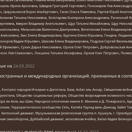
ошель Ирина Ароновна, Шведов Григорий Сергеевич, Пономарев Лев Александро
ч, Цирульников Борис Альбертович, Гасан Ольга Павловна, Паутов Юрий Анато
Акимова Татьяна Николаевна, Золотарева Екатерина Александровна, Рачинский Я
Сергеевна, Аверин Владимир Анатольевич, Щур Татьяна Михайловна, Щур Никола
Анатольевна, Мельникова Валентина Дмитриевна, Вититинова Елена Владимировн
 Алексеевна, Закс Елена Владимировна, Буртина Елена Юрьевна, Гендель Людмил
рохоров Вадим Юрьевич, Шахова Елена Владимировна, Подузов Сергей Васильеви
й Ефимович, Сухих Дарья Николаевна, Орлов Олег Петрович, Добровольская Анн
нсон Лев Семенович, Локшина Татьяна Иосифовна, Орлов Олег Петрович, Поляк
ые на
24.03.2022
ностранных и международных организаций, признанных в соотв
нгресс народов Ичкерии и Дагестана, База, Асбат аль-Ансар, Священная война,
уркестана, Общество социальных реформ, Общество возрождения исламского насл
Нусра ли-Ахль аш-Шам, Народное ополчение имени К. Минина и Д. Пожарского, Ад
сломи, Террористическое сообщество Сеть, Катиба Таухид валь-Джихад, Хайят Тах
, Хатлонский джамаат, Мусульманская религиозная группа п. Кушкуль г. Оренбу
ная самооборона, Дуббайский джамаат, московская ячейка, Батал-Хаджи Белхор
organizacii-i-materialy.html
данные на
16.11.2023