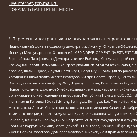
LiveInternet, top.mail.ru
ПОКАЗАТЬ БАННЕРНЫЕ МЕСТА
* Перечень иностранных и международных неправительств
Национальный фонд в поддержку демократии, Институт Открытое Общество
Институт Международных Отношений, MEDIA DEVELOPMENT INVESTMENT FUND,
Европейская Платформа за Демократические Выборы, Международный цент
Свободная Россия, Всемирный конгресс украинцев, Атлантический совет, Ч
органов, Фалунь Дафа, Друзья Фалуньгун, Фалуньгун, Коалиция по рассле
Ассоциация школ политических исследований при Совете Европы, Центр ли
Оксфордский российский фонд, Фонд Будущее России, Компания свободы ин
Новое Поколение, Духовное Учебное Заведение Международный Библейский
организаций по наблюдению за выборами, Республика Польша, СВОБОДНЫЙ
Фонд имени Генриха Бёлля, Stichting Bellingcat, Bellingcat Ltd, The Inside
Макдональда-Лорье, Украинская национальная федерация Канады, Декабрис
комитет в Швеции, Проект Медуза, Фонд Андрея Сахарова, Форум свободной 
Solidarus, КрымSOS, Свободный университет, Институт государственного у
борьбы с коррупцией Инк, Завет церквей TCCN, Агора, Всемирный фонд при
имени Бориса Звозскова, Дом прав человека Тбилиси, Дом прав человека Ер