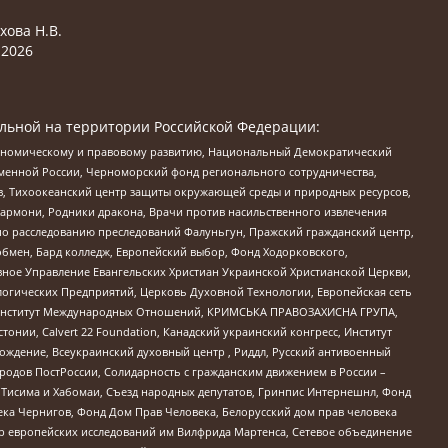
хова Н.В.
2026
льной на территории Российской Федерации:
кономическому и правовому развитию, Национальный Демократический
менной России, Черноморский фонд регионального сотрудничества,
, Тихоокеанский центр защиты окружающей среды и природных ресурсов,
 Хармони, Родники дракона, Врачи против насильственного извлечения
по расследованию преследований Фалуньгун, Пражский гражданский центр,
бмен, Бард колледж, Европейский выбор, Фонд Ходорковского,
ное Управление Евангельских Христиан Украинской Христианской Церкви,
огических Предприятий, Церковь Духовной Технологии, Европейская сеть
ий Институт Международных Отношений, КРИМСЬКА ПРАВОЗАХИСНА ГРУПА,
стонии, Calvert 22 Foundation, Канадский украинский конгресс, Институт
ждение, Всеукраинский духовный центр , Риддл, Русский антивоенный
ародов ПостРоссии, Солидарность с гражданским движением в России –
в Тисима и Хабомаи, Съезд народных депутатов, Гринпис Интернешнл, Фонд
ека Чернигов, Фонд Дом Прав Человека, Белорусский дом прав человека
нтр европейских исследований им Вилфрида Мартенса, Сетевое объединение