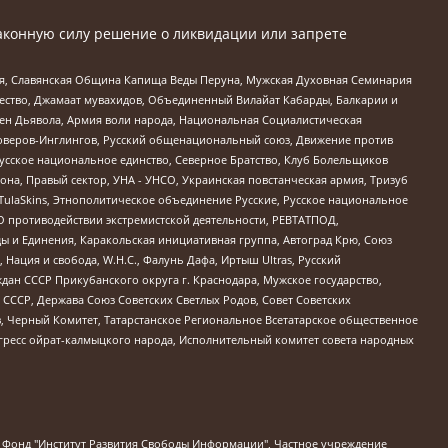
аконную силу решение о ликвидации или запрете
ья, Славянская Община Капища Веды Перуна, Мужская Духовная Семинария
щество, Джамаат мувахидов, Объединенный Вилайат Кабарды, Балкарии и
ден Дьявола, Армия воли народа, Национальная Социалистическая
роверов-Инглингов, Русский общенациональный союз, Движение против
усское национальное единство, Северное Братство, Клуб Болельщиков
а, Правый сектор, УНА - УНСО, Украинская повстанческая армия, Тризуб
 TulaSkins, Этнополитическое объединение Русские, Русское национальное
О противодействии экстремистской деятельности, РЕВТАТПОД,
ы и Единения, Каракольская инициативная группа, Автоград Крю, Союз
 Нация и свобода, W.H.С., Фалунь Дафа, Иртыш Ultras, Русский
ан СССР Прикубанского округа г. Краснодара, Мужское государство,
СССР, Держава Союз Советских Светлых Родов, Совет Советских
в, Черный Комитет, Татарстанское Региональное Всетатарское общественное
гресс ойрат-калмыцкого народа, Исполнительный комитет совета народных
евосточное общественное движение "Маяк", Санкт-Петербургская ЛГБТ-инициативная группа "Выход", Инициативная группа ЛГБТ+ "Реверс", Алексеев Андрей Викторович, Бекбулатова Таисия Львовна, Беляев Иван Михайлович, Владыкина Елена Сергеевна, Гельман Марат Александрович, Никульшина Вероника Юрьевна, Толоконникова Надежда Андреевна, Шендерович Виктор Анатольевич, Общество с ограниченной ответственностью "Данное сообщение", Общество с ограниченной ответственностью Издательский дом "Новая глава", Айнбиндер Александра Александровна, Московский комьюнити-центр для ЛГБТ+инициатив, Благотворительный фонд развития филантропии, Deutsche Welle (Германия, Kurt-Schumacher-Strasse 3, 53113 Bonn), Борзунова Мария Михайловна, Воробьев Виктор Викторович, Голубева Анна Львовна, Константинова Алла Михайловна, Малкова Ирина Владимировна, Мурадов Мурад Абдулгалимович, Осетинская Елизавета Николаевна, Понасенков Евгений Николаевич, Ганапольский Матвей Юрьевич, Киселев Евгений Алексеевич, Борухович Ирина Григорьевна, Дремин Иван Тимофеевич, Дубровский Дмитрий Викторович, Красноярская региональная общественная организация поддержки и развития альтернативных образовательных технологий и межкультурных коммуникаций "ИНТЕРРА", Маяковская Екатерина Алексеевна, Фейгин Марк Захарович, Филимонов Андрей Викторович, Дзугкоева Регина Николаевна, Доброхотов Роман Александрович, Дудь Юрий Александрович, Елкин Сергей Владимирович, Кругликов Кирилл Игоревич, Сабунаева Мария Леонидовна, Семенов Алексей Владимирович, Шаинян Карен Багратович, Шульман Екатерина Михайловна, Асафьев Артур Валерьевич, Вахштайн Виктор Семенович, Венедиктов Алексей Алексеевич, Лушникова Екатерина Евгеньевна, Волков Леонид Михайлович, Невзоров Александр Глебович, Пархоменко Сергей Борисович, Сироткин Ярослав Николаевич, Кара-Мурза Владимир Владимирович, Баранова Наталья Владимировна, Гозман Леонид Яковлевич, Кагарлицкий Борис Юльевич, Климарев Михаил Валерьевич, Милов Владимир Станиславович, Автономная некоммерческая организация Краснодарский центр современного искусства "Типография", Моргенштерн Алишер Тагирович, Соболь Любовь Эдуардовна, Общество с ограниченной ответственностью "ЛИЗА НОРМ", Каспаров Гарри Кимович, Ходорковский Михаил Борисович, Общество с ограниченной ответственностью "Апрельские тезисы", Данилович Ирина Брониславовна, Кашин Олег Владимирович, Петров Николай Владимирович, Пивоваров Алексей Владимирович, Соколов Михаил Владимирович, Цветкова Юлия Владимировна, Чичваркин Евгений Александрович, Комитет против пыток/Команда против пыток, Общество с ограниченной ответственностью "Первый научный", Общество с ограниченной ответственностью "Вертолет и ко", Белоцерковская Вероника Борисовна, Кац Максим Евгеньевич, Лазарева Татьяна Юрьевна, Шаведдинов Руслан Табризович, Яшин Илья Валерьевич, Общество с ограниченной ответственностью "Иноагент ААВ", Алешковский Дмитрий Петрович, Альбац Евгения Марковна, Быков Дмитрий Львович, Галямина Юлия Евгеньевна, Лойко Сергей Леонидович, Мартынов Кирилл Константинович, Медведев Сергей Александрович, Крашенинников Федор Геннадиевич, Гордеева Катерина Вл