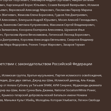
вич, Каргалицкий Борис Юльевич, Созаев Валерий Валерьевич, Исламов
льевич, Верховский Александр Маркович, Пислакова-Паркер Марина
н Збигневич, Жемкова Елена Борисовна, Гудков Лев Дмитриевич,
й Алексеевич, Блинушов Андрей Юрьевич, Мосин Алексей Геннадьевич,
а, Баженова Светлана Куприяновна, Максимов Сергей Владимирович,
а Залмановна, Кокорина Екатерина Алексеевна, Шуманов Илья
ч, Протасова Ирина Вячеславовна, Литинский Леонид Борисович,
а Дмитриевна, Королева Александра Евгеньевна, Смирнов Владимир
ова Мара Федоровна, Резник Генри Маркович, Захаров Герман
етствии с законодательством Российской Федерации
 Исламская группа, Братья-мусульмане, Партия исламского освобождения,
едия, Дом двух святых, Джунд аш-Шам, Исламский джихад, Аль-Каида,
жр от Аллаха Субхану уа Тагьаля SHAM, АУМ Синрике, Муджахеды джамаата
рир аш-Шам, Ахлю Сунна Валь Джамаа, National Socialism/White Power,
рг, Крымско-татарский добровольческий батальон имени Номана
оев, Маньяки Культ Убийц, Молодёжь Которая Улыбается, Легион Свобода