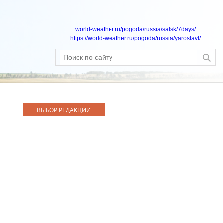
world-weather.ru/pogoda/russia/salsk/7days/
https://world-weather.ru/pogoda/russia/yaroslavl/
ВЫБОР РЕДАКЦИИ