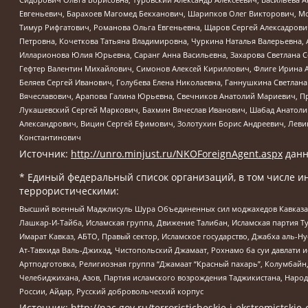
Евгеньевич, Барахоев Магомед Бекханович, Шарипков Олег Викторович, М
Тимур Рифгатович, Романова Ольга Евгеньевна, Щаров Сергей Алексадрови
Петровна, Кочеткова Татьяна Владимировна, Чуркина Наталья Валерьевна, 
Илларионова Юлия Юрьевна, Саранг Анна Васильевна, Захарова Светлана 
Гефтер Валентин Михайлович, Симонов Алексей Кириллович, Флиге Ирина 
Беляев Сергей Иванович, Голубева Елена Николаевна, Ганнушкина Светлана
Вячеславович, Арапова Галина Юрьевна, Свечников Анатолий Мариевич, П
Лукашевский Сергей Маркович, Бахмин Вячеслав Иванович, Шабад Анатоли
Александрович, Вицин Сергей Ефимович, Золотухин Борис Андреевич, Леви
Константинович
Источник:
http://unro.minjust.ru/NKOForeignAgent.aspx
данн
* Единый федеральный список организаций, в том числе и
террористическими:
Высший военный Маджлисуль Шура Объединенных сил моджахедов Кавказа, Ко
Лашкар-И-Тайба, Исламская группа, Движение Талибан, Исламская партия Т
Имарат Кавказ, АБТО, Правый сектор, Исламское государство, Джабха аль-
Ат-Тавхида Валь-Джихад, Чистопольский Джамаат, Рохнамо ба суи давлати и
Артподготовка, Религиозная группа “Джамаат “Красный пахарь”, Колумбайн
Челебиджихана, Азов, Партия исламского возрождения Таджикистана, Народ
России, Айдар, Русский добровольческий корпус
Источник:
http://nac.gov.ru/terroristicheskie-i-ekstremistskie-