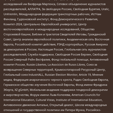
исследований им Вилфрида Мартенса, Сетевое объединение журналистов
расследователей, АЛЛАТРА, За свободную Россию, Свободная Бурятия, Uralic,
UnKremlin, Международная федерация транспортных рабочих, ИстЧам
Финланд, Гудзоновский институт, Фонд Демократического Развития,
Комитет-2024, Центрально-Европейский университет, Центр
восточноевропейских и международных исследований, Общество
Сторожевой башни, Библии и трактатов Свидетелей Иеговы, Гражданский
Совет, Центр анализа европейской политики, Академическая сеть Восточная
Европа, Российский комитет действия, РЭНД корпорейшн, Русская Америка
за демократию в России, Настоящая Россия, Глобальная сеть журналистов-
расследователей, Служба поддержки, Свободная Россия Берлин, Свободная
Россия Северный Рейн-Вестфалия, Фонд глобальной помощи, Антивоенный
комитет России, Russie-Libertes, La Asocicion de Rusos Libres, Союз за
возвращение Северных территорий, Крымскотатарский Ресурсный Центр,
Глобальный союз IndustriALL, Russian Election Monitor, Article 19, Мнение
медиа, Федерация анархического черного креста, Радио Свободная Европа,
Германское общество изучения Восточной Европы, Фонд имени Фридриха
Эберта, XZ gGmbH, Мобильная академия поддержки гендерной демократии
и миротворчества, Форум имени Льва Копелева, American Councils for
International Education, Cultural Vistas, Institute of International Education,
Антивоенное движение Антальи, Открытый диалог, Школа международных
отношений и государственной политики им Питера Мунка, Российско-