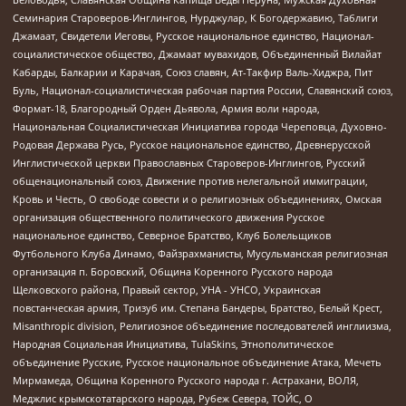
Семинария Староверов-Инглингов, Нурджулар, К Богодержавию, Таблиги
Джамаат, Свидетели Иеговы, Русское национальное единство, Национал-
социалистическое общество, Джамаат мувахидов, Объединенный Вилайат
Кабарды, Балкарии и Карачая, Союз славян, Ат-Такфир Валь-Хиджра, Пит
Буль, Национал-социалистическая рабочая партия России, Славянский союз,
Формат-18, Благородный Орден Дьявола, Армия воли народа,
Национальная Социалистическая Инициатива города Череповца, Духовно-
Родовая Держава Русь, Русское национальное единство, Древнерусской
Инглистической церкви Православных Староверов-Инглингов, Русский
общенациональный союз, Движение против нелегальной иммиграции,
Кровь и Честь, О свободе совести и о религиозных объединениях, Омская
организация общественного политического движения Русское
национальное единство, Северное Братство, Клуб Болельщиков
Футбольного Клуба Динамо, Файзрахманисты, Мусульманская религиозная
организация п. Боровский, Община Коренного Русского народа
Щелковского района, Правый сектор, УНА - УНСО, Украинская
повстанческая армия, Тризуб им. Степана Бандеры, Братство, Белый Крест,
Misanthropic division, Религиозное объединение последователей инглиизма,
Народная Социальная Инициатива, TulaSkins, Этнополитическое
объединение Русские, Русское национальное объединение Атака, Мечеть
Мирмамеда, Община Коренного Русского народа г. Астрахани, ВОЛЯ,
Меджлис крымскотатарского народа, Рубеж Севера, ТОЙС, О