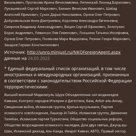
Васильевич, Протасова Ирина Вячеславовна, Литинский Леонид Борисович,
Лукашевский Сергей Маркович, Бахмин Вячеслав Иванович, Шабад
Анатолий Ефимович, Сухих Дарья Николаевна, Орлов Олег Петрович,
Добровольская Анна Дмитриевна, Королева Александра Евгеньевна,
Смирнов Владимир Александрович, Вицин Сергей Ефимович, Золотухин
Борис Андреевич, Левинсон Лев Семенович, Локшина Татьяна Иосифовна,
Орлов Олег Петрович, Полякова Мара Федоровна, Резник Генри Маркович,
Захаров Герман Константинович
Источник:
http://unro.minjust.ru/NKOForeignAgent.aspx
данные на
24.03.2022
* Единый федеральный список организаций, в том числе
иностранных и международных организаций, признанных
в соответствии с законодательством Российской Федерации
террористическими:
Высший военный Маджлисуль Шура Объединенных сил моджахедов
Кавказа, Конгресс народов Ичкерии и Дагестана, База, Асбат аль-Ансар,
Священная война, Исламская группа, Братья-мусульмане, Партия
исламского освобождения, Лашкар-И-Тайба, Исламская группа, Движение
Талибан, Исламская партия Туркестана, Общество социальных реформ,
Общество возрождения исламского наследия, Дом двух святых, Джунд аш-
Шам, Исламский джихад, Аль-Каида, Имарат Кавказ, АБТО, Правый сектор,