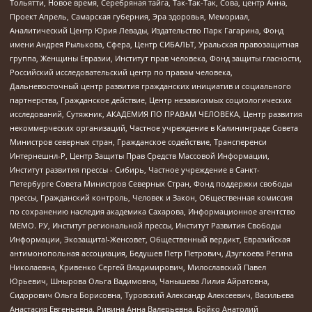
Тольятти, Новое время, Серебряная тайга, Так-Так-Так, Сова, центр Анна,
Проект Апрель, Самарская губерния, Эра здоровья, Мемориал,
Аналитический Центр Юрия Левады, Издательство Парк Гагарина, Фонд
имени Андрея Рылькова, Сфера, Центр СИБАЛЬТ, Уральская правозащитная
группа, Женщины Евразии, Институт прав человека, Фонд защиты гласности,
Российский исследовательский центр по правам человека,
Дальневосточный центр развития гражданских инициатив и социального
партнерства, Гражданское действие, Центр независимых социологических
исследований, Сутяжник, АКАДЕМИЯ ПО ПРАВАМ ЧЕЛОВЕКА, Центр развития
некоммерческих организаций, Частное учреждение в Калининграде Совета
Министров северных стран, Гражданское содействие, Трансперенси
Интернешнл-Р, Центр Защиты Прав Средств Массовой Информации,
Институт развития прессы - Сибирь, Частное учреждение в Санкт-
Петербурге Совета Министров Северных Стран, Фонд поддержки свободы
прессы, Гражданский контроль, Человек и Закон, Общественная комиссия
по сохранению наследия академика Сахарова, Информационное агентство
МЕМО. РУ, Институт региональной прессы, Институт Развития Свободы
Информации, Экозащита!-Женсовет, Общественный вердикт, Евразийская
антимонопольная ассоциация, Бедушев Петр Петрович, Дзугкоева Регина
Николаевна, Кривенко Сергей Владимирович, Милославский Павел
Юрьевич, Шнырова Ольга Вадимовна, Чанышева Лилия Айратовна,
Сидорович Ольга Борисовна, Туровский Александр Алексеевич, Васильева
Анастасия Евгеньевна, Ривина Анна Валерьевна, Бойко Анатолий