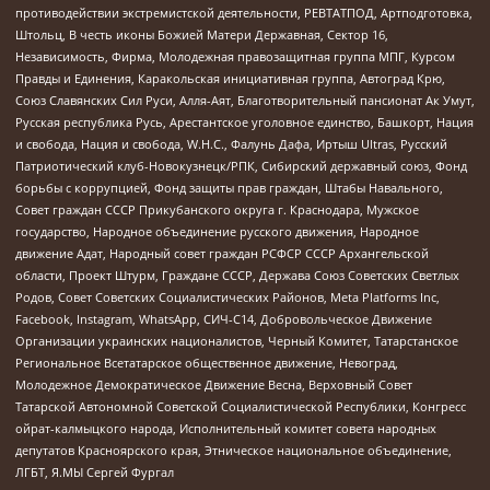
противодействии экстремистской деятельности, РЕВТАТПОД, Артподготовка,
Штольц, В честь иконы Божией Матери Державная, Сектор 16,
Независимость, Фирма, Молодежная правозащитная группа МПГ, Курсом
Правды и Единения, Каракольская инициативная группа, Автоград Крю,
Союз Славянских Сил Руси, Алля-Аят, Благотворительный пансионат Ак Умут,
Русская республика Русь, Арестантское уголовное единство, Башкорт, Нация
и свобода, Нация и свобода, W.H.С., Фалунь Дафа, Иртыш Ultras, Русский
Патриотический клуб-Новокузнецк/РПК, Сибирский державный союз, Фонд
борьбы с коррупцией, Фонд защиты прав граждан, Штабы Навального,
Совет граждан СССР Прикубанского округа г. Краснодара, Мужское
государство, Народное объединение русского движения, Народное
движение Адат, Народный совет граждан РСФСР СССР Архангельской
области, Проект Штурм, Граждане СССР, Держава Союз Советских Светлых
Родов, Совет Советских Социалистических Районов, Meta Platforms Inc,
Facebook, Instagram, WhatsApp, СИЧ-С14, Добровольческое Движение
Организации украинских националистов, Черный Комитет, Татарстанское
Региональное Всетатарское общественное движение, Невоград,
Молодежное Демократическое Движение Весна, Верховный Совет
Татарской Автономной Советской Социалистической Республики, Конгресс
ойрат-калмыцкого народа, Исполнительный комитет совета народных
депутатов Красноярского края, Этническое национальное объединение,
ЛГБТ, Я.МЫ Сергей Фургал