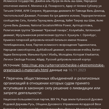
Исламское государство, Джабха аль-Нусра ли-Ахль аш-Шам, Народное
ополчение имени К. Минина и Д. Пожарского, Аджр от Аллаха Субхану уа
Тагьаля SHAM, АУМ Синрике, Муджахеды джамаата Ат-Тавхида Валь-Джихад,
Чистопольский Джамаат, Рохнамо ба суи давлати исломи, Террористическое
сообщество Сеть, Катиба Таухид валь-Джихад, Хайят Тахрир аш-Шам, Ахлю
Сунна Валь Джамаа, National Socialism/White Power, Артподготовка,
Религиозная группа “Джамаат “Красный пахарь”, Колумбайн, Хатлонский
джамаат, Мусульманская религиозная группа п. Кушкуль г. Оренбург,
Крымско-татарский добровольческий батальон имени Номана
Челебиджихана, Азов, Партия исламского возрождения Таджикистана,
Народная самооборона, Дуббайский джамаат, московская ячейка, Батал-
Хаджи Белхороев, Маньяки Культ Убийц, Молодёжь Которая Улыбается,
Легион Свобода России, Айдар, Русский добровольческий корпус
Источник:
http://nac.gov.ru/terroristicheskie-i-ekstremistskie-
organizacii-i-materialy.html
данные на
16.11.2023
* Перечень общественных объединений и религиозных
организаций в отношении которых судом принято
вступившее в законную силу решение о ликвидации или
запрете деятельности:
Национал-большевистская партия, ВЕК РА, Рада земли Кубанской Духовно
Родовой Державы Русь, Община Духовного Управления Асгардской Веси
Беловодья, Славянская Община Капища Веды Перуна, Мужская Духовная