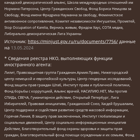
канадский демократический альянс, Школа международных отношений им
Нормана Патерсона, Центр Гражданских Свобод, Фонд Бориса Немцова за
Свободу, Фонд имени Фридриха Науманна за свободу, Феминистское
антивоенное сопротивление, Комитет независимости Ингушетии, Прометей,
Stop Occupation of Karelia, Вернись живым, Фридом Хаус, СОТА медиа,
Либерально-демократическая Лига Украины
Источник:
https://minjust.gov.ru/ru/documents/7756/
данные
на
13.05.2024
* Сведения реестра НКО, выполняющих функции
иностранного агента:
Лилит, Правозащитная группа Гражданин.Армия.Право, Нижегородский
центр немецкой и европейской культуры, Центр гендерных исследований,
Фонд защиты прав граждан Штаб, Институт права и публичной политики,
Фонд борьбы с коррупцией, Альянс врачей, НАСИЛИЮ.НЕТ, Мы против
СПИДа, СВЕЧА, Гуманитарное действие, Открытый Петербург, Лига
Избирателей, Правовая инициатива, Гражданский Союз, Хасдей Ерушалаим,
Центр поддержки и содействия развитию средств массовой информации,
Горячая Линия, В защиту прав заключенных, Институт глобализации и
социальных движений, Центр социально-информационных инициатив
Действие, Благотворительный фонд охраны здоровья и защиты прав
граждан, Благотворительный фонд помощи осужденным и их семьям, Фонд