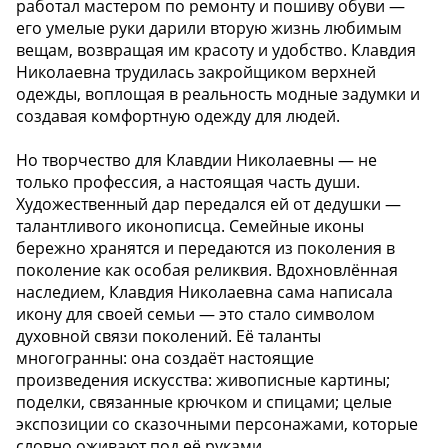
работал мастером по ремонту и пошиву обуви —
его умелые руки дарили вторую жизнь любимым
вещам, возвращая им красоту и удобство. Клавдия
Николаевна трудилась закройщиком верхней
одежды, воплощая в реальность модные задумки и
создавая комфортную одежду для людей.
Но творчество для Клавдии Николаевны — не
только профессия, а настоящая часть души.
Художественный дар передался ей от дедушки —
талантливого иконописца. Семейные иконы
бережно хранятся и передаются из поколения в
поколение как особая реликвия. Вдохновлённая
наследием, Клавдия Николаевна сама написала
икону для своей семьи — это стало символом
духовной связи поколений. Её таланты
многогранны: она создаёт настоящие
произведения искусства: живописные картины;
поделки, связанные крючком и спицами; целые
экспозиции со сказочными персонажами, которые
словно оживают под её руками.