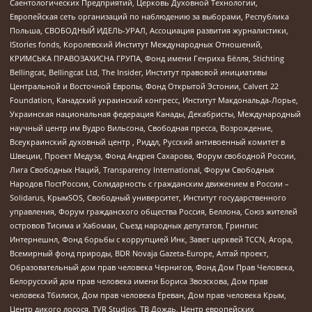
Саентологических Предприятий, Церковь Духовной Технологии,
Европейская сеть организаций по наблюдению за выборами, Республика
Польша, СВОБОДНЫЙ ИДЕЛЬ-УРАЛ, Ассоциация развития журналистики,
IStories fonds, Королевский Институт Международных Отношений,
КРИМСЬКА ПРАВОЗАХИСНА ГРУПА, Фонд имени Генриха Бёлля, Stichting
Bellingcat, Bellingcat Ltd, The Insider, Институт правовой инициативы
Центральной и Восточной Европы, Фонд Открытой Эстонии, Calvert 22
Foundation, Канадский украинский конгресс, Институт Макдональда-Лорье,
Украинская национальная федерация Канады, Декабристы, Международный
научный центр им Вудро Вильсона, Свободная пресса, Возрождение,
Всеукраинский духовный центр , Риддл, Русский антивоенный комитет в
Швеции, Проект Медуза, Фонд Андрея Сахарова, Форум свободной России,
Лига Свободных Наций, Transparеncy International, Форум Свободных
Народов ПостРоссии, Солидарность с гражданским движением в России –
Solidarus, КрымSOS, Свободный университет, Институт государственного
управления, Форум гражданского общества Россия, Беллона, Союз жителей
островов Тисима и Хабомаи, Съезд народных депутатов, Гринпис
Интернешнл, Фонд борьбы с коррупцией Инк, Завет церквей TCCN, Агора,
Всемирный фонд природы, BDR Novaja Gazeta-Europe, Алтай проект,
Образовательный дом прав человека Чернигов, Фонд Дом Прав Человека,
Белорусский дом прав человека имени Бориса Звозскова, Дом прав
человека Тбилиси, Дом прав человека Ереван, Дом прав человека Крым,
Центр дикого лосося, TVR Studios, ТВ Дождь, Центр европейских