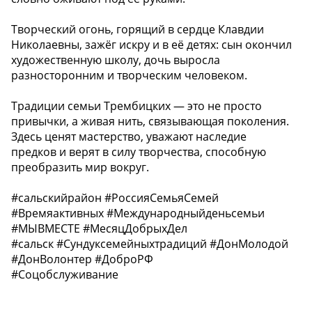
Творческий огонь, горящий в сердце Клавдии
Николаевны, зажёг искру и в её детях: сын окончил
художественную школу, дочь выросла
разносторонним и творческим человеком.
Традиции семьи Трембицких — это не просто
привычки, а живая нить, связывающая поколения.
Здесь ценят мастерство, уважают наследие
предков и верят в силу творчества, способную
преобразить мир вокруг.
#сальскийрайон #РоссияСемьяСемей
#Времяактивных #Международныйденьсемьи
#МЫВМЕСТЕ #МесяцДобрыхДел
#сальск #Сундуксемейныхтрадиций #ДонМолодой
#ДонВолонтер #ДоброРФ
#Соцобслуживание