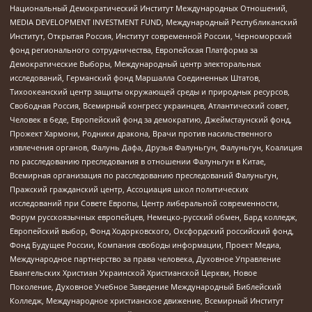
Национальный Демократический Институт Международных Отношений,
MEDIA DEVELOPMENT INVESTMENT FUND, Международный Республиканский
Институт, Открытая Россия, Институт современной России, Черноморский
фонд регионального сотрудничества, Европейская Платформа за
Демократические Выборы, Международный центр электоральных
исследований, Германский фонд Маршалла Соединенных Штатов,
Тихоокеанский центр защиты окружающей среды и природных ресурсов,
Свободная Россия, Всемирный конгресс украинцев, Атлантический совет,
Человек в беде, Европейский фонд за демократию, Джеймстаунский фонд,
Прожект Хармони, Родники дракона, Врачи против насильственного
извлечения органов, Фалунь Дафа, Друзья Фалуньгун, Фалуньгун, Коалиция
по расследованию преследования в отношении Фалуньгун в Китае,
Всемирная организация по расследованию преследований Фалуньгун,
Пражский гражданский центр, Ассоциация школ политических
исследований при Совете Европы, Центр либеральной современности,
Форум русскоязычных европейцев, Немецко-русский обмен, Бард колледж,
Европейский выбор, Фонд Ходорковского, Оксфордский российский фонд,
Фонд Будущее России, Компания свободы информации, Проект Медиа,
Международное партнерство за права человека, Духовное Управление
Евангельских Христиан Украинской Христианской Церкви, Новое
Поколение, Духовное Учебное Заведение Международный Библейский
Колледж, Международное христианское движение, Всемирный Институт