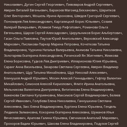
Николаевич, Дугин Сергей Георгиевич, Пивоваров Андрей Сергеевич,
Аверин Виталий Евгеньевич, Барахоев Магомед Бекханович, Шарипков
Олег Викторович, Мошель Ирина Ароновна, Шведов Григорий Сергеевич,
Пономарев Лев Александрович, Каргалицкий Борис Юльевич, Созаев
Валерий Валерьевич, Исламов Тимур Рифгатович, Романова Ольга
Евгеньевна, Щаров Сергей Алексадрович, Цирульников Борис Альбертович,
Гасан Ольга Павловна, Паутов Юрий Анатольевич, Верховский Александр
Маркович, Пислакова-Паркер Марина Петровна, Кочеткова Татьяна
Владимировна, Чуркина Наталья Валерьевна, Акимова Татьяна Николаевна,
Золотарева Екатерина Александровна, Рачинский Ян Збигневич, Жемкова
Елена Борисовна, Гудков Лев Дмитриевич, Илларионова Юлия Юрьевна,
Саранг Анна Васильевна, Захарова Светлана Сергеевна, Аверин Владимир
Анатольевич, Щур Татьяна Михайловна, Щур Николай Алексеевич,
Блинушов Андрей Юрьевич, Мосин Алексей Геннадьевич, Гефтер Валентин
Михайлович, Симонов Алексей Кириллович, Флиге Ирина Анатольевна,
Мельникова Валентина Дмитриевна, Вититинова Елена Владимировна,
Баженова Светлана Куприяновна, Максимов Сергей Владимирович, Беляев
Сергей Иванович, Голубева Елена Николаевна, Ганнушкина Светлана
Алексеевна, Закс Елена Владимировна, Буртина Елена Юрьевна, Гендель
Людмила Залмановна, Кокорина Екатерина Алексеевна, Шуманов Илья
Вячеславович, Арапова Галина Юрьевна, Свечников Анатолий Мариевич,
Прохоров Вадим Юрьевич, Шахова Елена Владимировна, Подузов Сергей