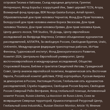
островов Тисима и Хабомаи, Съезд народных депутатов, Гринпис
Интернешнл, Фонд борьбы с коррупцией Инк, Завет церквей TCCN, Агора,
Всемирный фонд природы, BDR Novaja Gazeta-Europe, Алтай проект,
Образовательный дом прав человека Чернигов, Фонд Дом Прав Человека,
Белорусский дом прав человека имени Бориса Звозскова, Дом прав
человека Тбилиси, Дом прав человека Ереван, Дом прав человека Крым,
Центр дикого лосося, TVR Studios, ТВ Дождь, Центр европейских
исследований им Вилфрида Мартенса, Сетевое объединение журналистов
расследователей, АЛЛАТРА, За свободную Россию, Свободная Бурятия, Uralic,
UnKremlin, Международная федерация транспортных рабочих, ИстЧам
Финланд, Гудзоновский институт, Фонд Демократического Развития,
Комитет-2024, Центрально-Европейский университет, Центр
восточноевропейских и международных исследований, Общество
Сторожевой башни, Библии и трактатов Свидетелей Иеговы, Гражданский
Совет, Центр анализа европейской политики, Академическая сеть Восточная
Европа, Российский комитет действия, РЭНД корпорейшн, Русская Америка
за демократию в России, Настоящая Россия, Глобальная сеть журналистов-
расследователей, Служба поддержки, Свободная Россия Берлин, Свободная
Россия Северный Рейн-Вестфалия, Фонд глобальной помощи, Антивоенный
комитет России, Russie-Libertes, La Asocicion de Rusos Libres, Союз за
возвращение Северных территорий, Крымскотатарский Ресурсный Центр,
Глобальный союз IndustriALL, Russian Election Monitor, Article 19, Мнение