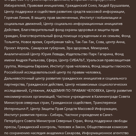
Избирателей, Правовая инициатива, Гражданский Союз, Хасдей Ерушалаим,
Центр поддержки и содействия развитию средств массовой информации,
Горячая Линия, В защиту прав заключенных, Институт глобализации и
социальных движений, Центр социально-информационных инициатив
Действие, Благотворительный фонд охраны здоровья и защиты прав
граждан, Благотворительный фонд помощи осужденным и их семьям, Фонд
Тольятти, Новое время, Серебряная тайга, Так-Так-Так, Сова, центр Анна,
Проект Апрель, Самарская губерния, Эра здоровья, Мемориал,
Аналитический Центр Юрия Левады, Издательство Парк Гагарина, Фонд
имени Андрея Рылькова, Сфера, Центр СИБАЛЬТ, Уральская правозащитная
группа, Женщины Евразии, Институт прав человека, Фонд защиты гласности,
Российский исследовательский центр по правам человека,
Дальневосточный центр развития гражданских инициатив и социального
партнерства, Гражданское действие, Центр независимых социологических
исследований, Сутяжник, АКАДЕМИЯ ПО ПРАВАМ ЧЕЛОВЕКА, Центр развития
некоммерческих организаций, Частное учреждение в Калининграде Совета
Министров северных стран, Гражданское содействие, Трансперенси
Интернешнл-Р, Центр Защиты Прав Средств Массовой Информации,
Институт развития прессы - Сибирь, Частное учреждение в Санкт-
Петербурге Совета Министров Северных Стран, Фонд поддержки свободы
прессы, Гражданский контроль, Человек и Закон, Общественная комиссия
по сохранению наследия академика Сахарова, Информационное агентство