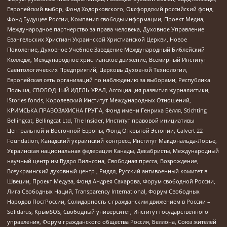
Европейский выбор, Фонд Ходорковского, Оксфордский российский фонд,
Фонд Будущее России, Компания свободы информации, Проект Медиа,
Международное партнерство за права человека, Духовное Управление
Евангельских Христиан Украинской Христианской Церкви, Новое
Поколение, Духовное Учебное Заведение Международный Библейский
Колледж, Международное христианское движение, Всемирный Институт
Саентологических Предприятий, Церковь Духовной Технологии,
Европейская сеть организаций по наблюдению за выборами, Республика
Польша, СВОБОДНЫЙ ИДЕЛЬ-УРАЛ, Ассоциация развития журналистики,
IStories fonds, Королевский Институт Международных Отношений,
КРИМСЬКА ПРАВОЗАХИСНА ГРУПА, Фонд имени Генриха Бёлля, Stichting
Bellingcat, Bellingcat Ltd, The Insider, Институт правовой инициативы
Центральной и Восточной Европы, Фонд Открытой Эстонии, Calvert 22
Foundation, Канадский украинский конгресс, Институт Макдональда-Лорье,
Украинская национальная федерация Канады, Декабристы, Международный
научный центр им Вудро Вильсона, Свободная пресса, Возрождение,
Всеукраинский духовный центр , Риддл, Русский антивоенный комитет в
Швеции, Проект Медуза, Фонд Андрея Сахарова, Форум свободной России,
Лига Свободных Наций, Transparеncy International, Форум Свободных
Народов ПостРоссии, Солидарность с гражданским движением в России –
Solidarus, КрымSOS, Свободный университет, Институт государственного
управления, Форум гражданского общества Россия, Беллона, Союз жителей