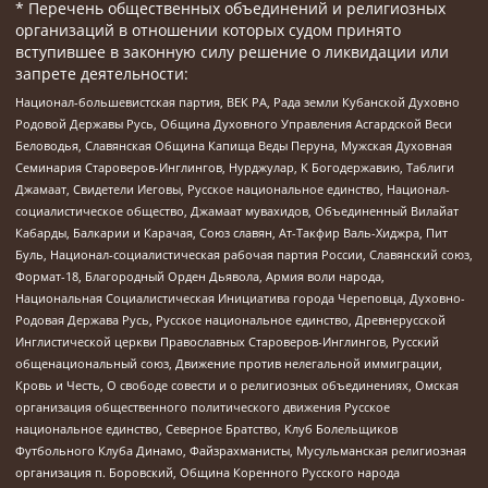
* Перечень общественных объединений и религиозных
организаций в отношении которых судом принято
вступившее в законную силу решение о ликвидации или
запрете деятельности:
Национал-большевистская партия, ВЕК РА, Рада земли Кубанской Духовно
Родовой Державы Русь, Община Духовного Управления Асгардской Веси
Беловодья, Славянская Община Капища Веды Перуна, Мужская Духовная
Семинария Староверов-Инглингов, Нурджулар, К Богодержавию, Таблиги
Джамаат, Свидетели Иеговы, Русское национальное единство, Национал-
социалистическое общество, Джамаат мувахидов, Объединенный Вилайат
Кабарды, Балкарии и Карачая, Союз славян, Ат-Такфир Валь-Хиджра, Пит
Буль, Национал-социалистическая рабочая партия России, Славянский союз,
Формат-18, Благородный Орден Дьявола, Армия воли народа,
Национальная Социалистическая Инициатива города Череповца, Духовно-
Родовая Держава Русь, Русское национальное единство, Древнерусской
Инглистической церкви Православных Староверов-Инглингов, Русский
общенациональный союз, Движение против нелегальной иммиграции,
Кровь и Честь, О свободе совести и о религиозных объединениях, Омская
организация общественного политического движения Русское
национальное единство, Северное Братство, Клуб Болельщиков
Футбольного Клуба Динамо, Файзрахманисты, Мусульманская религиозная
организация п. Боровский, Община Коренного Русского народа