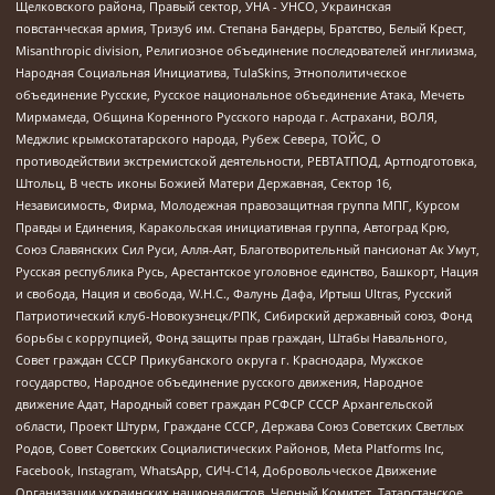
Щелковского района, Правый сектор, УНА - УНСО, Украинская
повстанческая армия, Тризуб им. Степана Бандеры, Братство, Белый Крест,
Misanthropic division, Религиозное объединение последователей инглиизма,
Народная Социальная Инициатива, TulaSkins, Этнополитическое
объединение Русские, Русское национальное объединение Атака, Мечеть
Мирмамеда, Община Коренного Русского народа г. Астрахани, ВОЛЯ,
Меджлис крымскотатарского народа, Рубеж Севера, ТОЙС, О
противодействии экстремистской деятельности, РЕВТАТПОД, Артподготовка,
Штольц, В честь иконы Божией Матери Державная, Сектор 16,
Независимость, Фирма, Молодежная правозащитная группа МПГ, Курсом
Правды и Единения, Каракольская инициативная группа, Автоград Крю,
Союз Славянских Сил Руси, Алля-Аят, Благотворительный пансионат Ак Умут,
Русская республика Русь, Арестантское уголовное единство, Башкорт, Нация
и свобода, Нация и свобода, W.H.С., Фалунь Дафа, Иртыш Ultras, Русский
Патриотический клуб-Новокузнецк/РПК, Сибирский державный союз, Фонд
борьбы с коррупцией, Фонд защиты прав граждан, Штабы Навального,
Совет граждан СССР Прикубанского округа г. Краснодара, Мужское
государство, Народное объединение русского движения, Народное
движение Адат, Народный совет граждан РСФСР СССР Архангельской
области, Проект Штурм, Граждане СССР, Держава Союз Советских Светлых
Родов, Совет Советских Социалистических Районов, Meta Platforms Inc,
Facebook, Instagram, WhatsApp, СИЧ-С14, Добровольческое Движение
Организации украинских националистов, Черный Комитет, Татарстанское