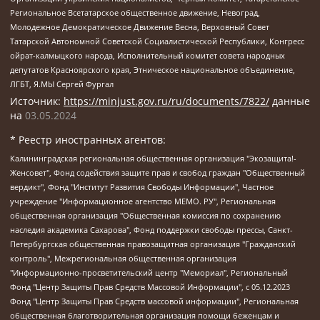
Региональное Всетатарское общественное движение, Невоград,
Молодежное Демократическое Движение Весна, Верховный Совет
Татарской Автономной Советской Социалистической Республики, Конгресс
ойрат-калмыцкого народа, Исполнительный комитет совета народных
депутатов Красноярского края, Этническое национальное объединение,
ЛГБТ, Я.МЫ Сергей Фургал
Источник:
https://minjust.gov.ru/ru/documents/7822/
данные
на
03.05.2024
* Реестр иностранных агентов:
Калининградская региональная общественная организация "Экозащита!-Женсовет", Фонд содействия защите прав и свобод граждан "Общественный вердикт", Фонд "Институт Развития Свободы Информации", Частное учреждение "Информационное агентство МЕМО. РУ", Региональная общественная организация "Общественная комиссия по сохранению наследия академика Сахарова", Фонд поддержки свободы прессы, Санкт-Петербургская общественная правозащитная организация "Гражданский контроль", Межрегиональная общественная организация "Информационно-просветительский центр "Мемориал", Региональный Фонд "Центр Защиты Прав Средств Массовой Информации", с 05.12.2023 Фонд "Центр Защиты Прав Средств массовой информации", Региональная общественная благотворительная организация помощи беженцам и мигрантам "Гражданское содействие", Негосударственное образовательное учреждение дополнительного профессионального образования (повышение квалификации) специалистов "АКАДЕМИЯ ПО ПРАВАМ ЧЕЛОВЕКА", Свердловская региональная общественная организация "Сутяжник", Автономная некоммерческая организация "Центр независимых социологических исследований", Союз общественных объединений "Российский исследовательский центр по правам человека", Региональное общественное учреждение научно-информационный центр "МЕМОРИАЛ", Некоммерческая организация "Фонд защиты гласности", Автономная некоммерческая организация "Институт прав человека", Городская общественная организация "Екатеринбургское общество "МЕМОРИАЛ", Городская общественная организация "Рязанское историко-просветительское и правозащитное общество "Мемориал" (Рязанский Мемориал), Челябинский региональный орган общественной самодеятельности – женское общественное объединение "Женщины Евразии", Челябинский региональный орган общественной самодеятельности "Уральская правозащитная группа", Фонд содействия защите здоровья и социальной справедливости имени Андрея Рылькова, Автономная Некоммерческая Организация "Аналитический Центр Юрия Левады", Автономная некоммерческая организация социальной поддержки населения "Проект Апрель", Региональная общественная организация помощи женщинам и детям, находящимся в кризисной ситуации "Информационно-методический центр "Анна", Фонд содействия развитию массовых коммуникаций и правовому просвещению "Так-так-Так", Фонд содействия устойчивому развитию "Серебряная тайга", Свердловский региональный общественный фонд социальных проектов "Новое время", "Idel.Реалии", Кавказ.Реалии, Крым.Реалии, Телеканал Настоящее Время, Татаро-башкирская служба Радио Свобода (Azatliq Radiosi), Радио Свободная Европа/Радио Свобода (PCE/PC), "Сибирь.Реалии", "Фактограф", Благотворительный фонд помощи осужденным и их семьям, Автономная некоммерческая организация "Институт глобализации и социальных движений", Фонд "В защиту прав заключенных", Частное учреждение "Центр поддержки и содействия развитию средств массовой информации", Пензенский региональный общественный благотворительный фонд "Гражданский союз", "Север.Реалии", Некоммерческая организация Фонд "Правовая инициатива", Общество с ограниченной ответственностью "Радио Свободная Европа/Радио Свобода", Чешское информационное агентство "MEDIUM-ORIENT", Красноярская региональная общественная организация "Мы против СПИДа", Камалягин Денис Николаевич, Маркелов Сергей Евгеньевич, Пономарев Лев Александрович, Савицкая Людмила Алексеевна, Автономная некоммерческая организация "Центр по работе с проблемой насилия "НАСИЛИЮ.НЕТ", Межрегиональный профессиональный союз работников здравоохранения "Альянс врачей", Юридическое лицо, зарегистрированное в Латвийской Республике, SIA "Medusa Project" (регистрационный номер 40103797863, дата регистрации 10.06.2014), Некоммерческая организация "Фонд по борьбе с коррупцией", Автономная некоммерческая организация "Институт права и публичной политики", Баданин Роман Сергеевич, Гликин Максим Александрович, Железнова Мария Михайловна, Лукьянова Юлия Сергеевна, Маетная Елизавета Витальевна, Маняхин Петр Борисович, Чуракова Ольга Владимировна, Ярош Юлия Петровна, Юридическое лицо "The Insider SIA", зарегистрированное в Риге, Латвийская Республика (дата регистрации 26.06.2015), являющееся администратором доменного имени интернет-издания "The Insider SIA", https://theins.ru, Постернак Алексей Евгеньевич, Рубин Михаил Аркадьевич, Анин Роман Александрович, Юридическое лицо Istories fonds, зарегистрированное в Латвийской Республике (регистрационный номер 50008295751, дата регистрации 24.02.2020), Великовский Дмитрий Александрович, Долинина Ирина Николаевна, Мароховская Алеся Алексеевна, Шлейнов Роман Юрьевич, Шмагун Олеся Валентиновна, Общество с ограниченной ответственностью "Альтаир 2021", Общество с ограниченной ответственностью "Вега 2021", Общество с ограниченной ответственностью "Главный редактор 2021", Общество с ограниченной ответственностью "Ромашки монолит", Важенков Артем Валерьевич, Ивановская областная общественная организация "Центр гендерных исследований", Гурман Юрий Альбертович, Медиапроект "ОВД-Инфо", Егоров Владимир Владимирович, Жилинский Владимир Александрович, Общество с ограниченной ответственностью "ЗП", Иванова София Юрьевна, Карезина Инна Павловна, Кильтау Екатерина Викторовна, Петров Алексей Викторович, Пискунов Сергей Евгеньевич, Смирнов Сергей Сергеевич, Тихонов Михаил Сергеевич, Общество с ограниченной ответственностью "ЖУРНАЛИСТ-ИНОСТРАННЫЙ АГЕНТ", Арапова Галина Юрьевна, Вольтская Татьяна Анатольевна, Американская компания "Mason G.E.S. Anonymous Foundation" (США), являющаяся владельцем интернет-издания https://mnews.world/, Компания "Stichting Bellingcat", зарегистрированная в Нидерландах (дата регистрации 11.07.2018), Захаров Андрей Вячеславович, Клепиковская Екатерина Дмитриевна, Общество с ограниченной ответственностью "МЕМО", Перл Роман Александрович, Симонов Евгений Алексеевич, Соловьева Елена Анатольевна, Сотников Даниил Владимирович, Сурначева Елизавета Дмитриевна, Автономная некоммерческая организация по защите прав человека и информированию населения "Якутия – Наше Мнение", Общество с ограниченной ответственностью "Москоу диджитал медиа", с 26.01.2023 Общество с ограниченной ответственностью "Чайка Белые сады", Ветошкина Валерия Валерьевна, Заговора Максим Александрович, Межрегиональное общественное движение "Российская ЛГБТ - сеть", Оленичев Максим Владимирович, Павлов Иван Юрьевич, Скворцова Елена Сергеевна, Общество с ограниченной ответственностью "Как бы инагент", Кочетков Игорь Викторович, Общество с ограниченной ответственностью "Честные выборы", Еланчик Олег Александрович, Общество с ограниченной ответственностью "Нобелевский призыв", Гималова Регина Эмилевна, Григорьев Андрей Валерьевич, Григорьева Алина Александровна, Ассоциация по содействию защите прав призывников, альтернативнослужащих и военнослужащих "Правозащитная группа "Гражданин.Армия.Право", Хисамова Регина Фаритовна, Автономная некоммерческая организация по реализации социально-правовых программ "Лилит", Дальневосточное общественное движение "Маяк", Санкт-Петербургская ЛГБТ-инициативная группа "Выход", Инициативная группа ЛГБТ+ "Реверс", Алексеев Андрей Викторович, Бекбулатова Таисия Львовна, Беляев Иван Михайлович, Владыкина Елена Сергеевна, Гельман Марат Александрович, Никульшина Вероника Юрьевна, Толоконникова Надежда Андреевна, Шендерович Виктор Анатольевич, Общество с ограниченной ответственностью "Данное сообщение", Общество с ограниченной ответственностью Издательский дом "Новая глава", Айнбиндер Александра Александровна, Московский комьюнити-центр для ЛГБТ+инициатив, Благотворительный фонд развития филантропии, Deutsche Welle (Германия, Kurt-Schumacher-Strasse 3, 53113 Bonn), Борзунова Мария Михайловна, Воробьев Виктор Викторович, Голубева Анна Львовна, Константинова Алла Михайловна, Малкова Ирина Владимировна, Мурадов Мурад Абдулгалимович, Осетинская Елизавета Николаевна, Понасенков Евгений Николаевич, Ганапольский Матвей Юрьевич, Киселев Евгений Алексеевич, Борухович Ирина Григорьевна, Дремин Иван Тимофеевич, Дубровский Дмитрий Викторович, Красноярская региональная общественная организация поддержки и развития альтернативных образовательных технологий и межкультурных коммуникаций "ИНТЕРРА", Маяковская Екатерина Алексеевна, Фейгин Марк Захарович, Филимонов Андрей Викторович, Дзугкоева Регина Николаевна, Доброхотов Роман Александрович, Дудь Юрий Александрович, Елкин Сергей Владимирович, Кругликов Кирилл Игоревич, Сабунаева Мария Леонидовна, Семенов Алексей Владимирович, Шаинян Карен Багратович, Шульман Екатерина Михайловна, Асафьев Артур Валерьевич, Вахштайн Виктор Семенович, Венедиктов Алексей Алексеевич, Лушникова Екатерина Евгеньевна, Волков Леонид Михайлович, Невзоров Александр Глебович, Пархоменко Сергей Борисович, Сироткин Ярослав Николаевич, Кара-Мурза Владимир Владимирович, Баранова Наталья Владимировна, Гозман Леонид Яковлевич, Кагарлицкий Борис Юльевич, Климарев Михаил Валерьевич, Милов Владимир Станиславович, Автономная некоммерческая организация Краснодарский центр современного искусства "Типография", Моргенштерн Алишер Тагирович, Соболь Любовь Эдуардовна, Общество с ограниченной ответственностью "ЛИЗА НОРМ", Каспаров Гарри Кимович, Ходорковский Михаил Борисович, Общество с ограниченной ответственностью "Апрельские тезисы", Данилович Ирина Брониславовна, Кашин Олег Владимирович, Петров Николай Владимирович, Пивоваров Алексей Владимирович, Соколов Михаил Владимирович, Цветкова Юлия Владимировна, Чичваркин Евгений Александрович, Комитет против пыток/Команда против пыток, Общество с ограниченной ответственностью "Первый научный", Общество с ограниченной ответственностью "Вертолет и ко", Белоцерковская Вероника Борисовна, Кац Максим Евгеньевич, Лазарева Татьяна Юрьевна, Шаведдинов Руслан Табризович, Яшин Илья Валерьевич, Общество с ограниченной ответственностью "Иноагент ААВ", Алешковский Дмитрий Петрович, Альбац Евгения Марковна, Быков Дмитрий Львович, Галямина Юлия Евгеньевна, Лойко Сергей Леонидович, Мартынов Кирилл Константинович, Медведев Сергей Александрович, Крашенинников Федор Геннадиевич, Гордеева Катерина Вл