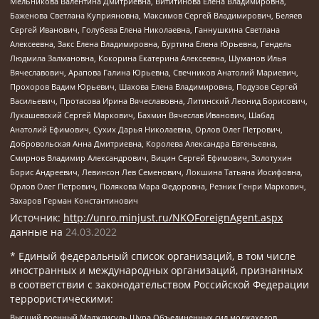
Мельникова Валентина Дмитриевна, Вититинова Елена Владимировна,
Баженова Светлана Куприяновна, Максимов Сергей Владимирович, Беляев
Сергей Иванович, Голубева Елена Николаевна, Ганнушкина Светлана
Алексеевна, Закс Елена Владимировна, Буртина Елена Юрьевна, Гендель
Людмила Залмановна, Кокорина Екатерина Алексеевна, Шуманов Илья
Вячеславович, Арапова Галина Юрьевна, Свечников Анатолий Мариевич,
Прохоров Вадим Юрьевич, Шахова Елена Владимировна, Подузов Сергей
Васильевич, Протасова Ирина Вячеславовна, Литинский Леонид Борисович,
Лукашевский Сергей Маркович, Бахмин Вячеслав Иванович, Шабад
Анатолий Ефимович, Сухих Дарья Николаевна, Орлов Олег Петрович,
Добровольская Анна Дмитриевна, Королева Александра Евгеньевна,
Смирнов Владимир Александрович, Вицин Сергей Ефимович, Золотухин
Борис Андреевич, Левинсон Лев Семенович, Локшина Татьяна Иосифовна,
Орлов Олег Петрович, Полякова Мара Федоровна, Резник Генри Маркович,
Захаров Герман Константинович
Источник:
http://unro.minjust.ru/NKOForeignAgent.aspx
данные на
24.03.2022
* Единый федеральный список организаций, в том числе
иностранных и международных организаций, признанных
в соответствии с законодательством Российской Федерации
террористическими:
Высший военный Маджлисуль Шура Объединенных сил моджахедов