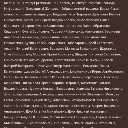
МЕМО. РУ, Институт региональной прессы, Институт Развития Свободы
Информации, Экозащита!-Женсовет, Общественный вердикт, Евразийская
антимонопольная ассоциация, Бедушев Петр Петрович, Дзугкоева Регина
Николаевна, Кривенко Сергей Владимирович, Милославский Павел
Юрьевич, Шнырова Ольга Вадимовна, Чанышева Лилия Айратовна,
Сидорович Ольга Борисовна, Туровский Александр Алексеевич, Васильева
Анастасия Евгеньевна, Ривина Анна Валерьевна, Бойко Анатолий
Николаевич, Дугин Сергей Георгиевич, Пивоваров Андрей Сергеевич,
Аверин Виталий Евгеньевич, Барахоев Магомед Бекханович, Шарипков
Олег Викторович, Мошель Ирина Ароновна, Шведов Григорий Сергеевич,
Пономарев Лев Александрович, Каргалицкий Борис Юльевич, Созаев
Валерий Валерьевич, Исламов Тимур Рифгатович, Романова Ольга
Евгеньевна, Щаров Сергей Алексадрович, Цирульников Борис Альбертович,
Гасан Ольга Павловна, Паутов Юрий Анатольевич, Верховский Александр
Маркович, Пислакова-Паркер Марина Петровна, Кочеткова Татьяна
Владимировна, Чуркина Наталья Валерьевна, Акимова Татьяна Николаевна,
Золотарева Екатерина Александровна, Рачинский Ян Збигневич, Жемкова
Елена Борисовна, Гудков Лев Дмитриевич, Илларионова Юлия Юрьевна,
Саранг Анна Васильевна, Захарова Светлана Сергеевна, Аверин Владимир
Анатольевич, Щур Татьяна Михайловна, Щур Николай Алексеевич,
Блинушов Андрей Юрьевич, Мосин Алексей Геннадьевич, Гефтер Валентин
Михайлович, Симонов Алексей Кириллович, Флиге Ирина Анатольевна,