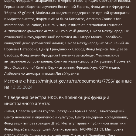
медиа, Федерация анархического черного креста, Радио Свободная Европа,
Германское общество изучения Восточной Европы, Фонд имени Фридриха
Эберта, XZ gGmbH, Мобильная академия поддержки гендерной демократии
и миротворчества, Форум имени Льва Копелева, American Councils for
International Education, Cultural Vistas, Institute of International Education,
Антивоенное движение Антальи, Открытый диалог, Школа международных
отношений и государственной политики им Питера Мунка, Российско-
канадский демократический альянс, Школа международных отношений им
Нормана Патерсона, Центр Гражданских Свобод, Фонд Бориса Немцова за
Свободу, Фонд имени Фридриха Науманна за свободу, Феминистское
антивоенное сопротивление, Комитет независимости Ингушетии, Прометей,
Stop Occupation of Karelia, Вернись живым, Фридом Хаус, СОТА медиа,
Либерально-демократическая Лига Украины
Источник:
https://minjust.gov.ru/ru/documents/7756/
данные
на
13.05.2024
* Сведения реестра НКО, выполняющих функции
иностранного агента:
Лилит, Правозащитная группа Гражданин.Армия.Право, Нижегородский
центр немецкой и европейской культуры, Центр гендерных исследований,
Фонд защиты прав граждан Штаб, Институт права и публичной политики,
Фонд борьбы с коррупцией, Альянс врачей, НАСИЛИЮ.НЕТ, Мы против
СПИДа, СВЕЧА, Гуманитарное действие, Открытый Петербург, Лига