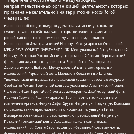
* Перечень иностранных и международных
неправительственных организаций, деятельность которых
признана нежелательной на территории Российской
Федерации:
Национальный фонд в поддержку демократии, Институт Открытое
Общество Фонд Содействия, Фонд Открытое общество, Американо-
российский фонд по экономическому и правовому развитию,
Национальный Демократический Институт Международных Отношений,
MEDIA DEVELOPMENT INVESTMENT FUND, Международный Республиканский
Институт, Открытая Россия, Институт современной России, Черноморский
фонд регионального сотрудничества, Европейская Платформа за
Демократические Выборы, Международный центр электоральных
исследований, Германский фонд Маршалла Соединенных Штатов,
Тихоокеанский центр защиты окружающей среды и природных ресурсов,
Свободная Россия, Всемирный конгресс украинцев, Атлантический совет,
Человек в беде, Европейский фонд за демократию, Джеймстаунский фонд,
Прожект Хармони, Родники дракона, Врачи против насильственного
извлечения органов, Фалунь Дафа, Друзья Фалуньгун, Фалуньгун, Коалиция
по расследованию преследования в отношении Фалуньгун в Китае,
Всемирная организация по расследованию преследований Фалуньгун,
Пражский гражданский центр, Ассоциация школ политических
исследований при Совете Европы, Центр либеральной современности,
Форум русскоязычных европейцев, Немецко-русский обмен, Бард колледж,