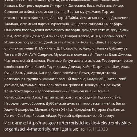
Кавказа, Конгресс народов Ичкерии и Дагестана, База, Асбат аль-Ансар,
Священная война, Исламская группа, Братья-мусульмане, Партия
исламского освобождения, Лашкар-И-Тайба, Исламская группа, Движение
Талибан, Исламская партия Туркестана, Общество социальных реформ,
Общество возрождения исламского наследия, Дом двух святых, Джунд аш-
Шам, Исламский джихад, Аль-Каида, Имарат Кавказ, АБТО, Правый сектор,
Исламское государство, Джабха аль-Нусра ли-Ахль аш-Шам, Народное
ополчение имени К. Минина и Д. Пожарского, Аджр от Аллаха Субхану уа
Тагьаля SHAM, АУМ Синрике, Муджахеды джамаата Ат-Тавхида Валь-Джихад,
Чистопольский Джамаат, Рохнамо ба суи давлати исломи, Террористическое
сообщество Сеть, Катиба Таухид валь-Джихад, Хайят Тахрир аш-Шам, Ахлю
Сунна Валь Джамаа, National Socialism/White Power, Артподготовка,
Религиозная группа “Джамаат “Красный пахарь”, Колумбайн, Хатлонский
джамаат, Мусульманская религиозная группа п. Кушкуль г. Оренбург,
Крымско-татарский добровольческий батальон имени Номана
Челебиджихана, Азов, Партия исламского возрождения Таджикистана,
Народная самооборона, Дуббайский джамаат, московская ячейка, Батал-
Хаджи Белхороев, Маньяки Культ Убийц, Молодёжь Которая Улыбается,
Легион Свобода России, Айдар, Русский добровольческий корпус
Источник:
http://nac.gov.ru/terroristicheskie-i-ekstremistskie-
organizacii-i-materialy.html
данные на
16.11.2023