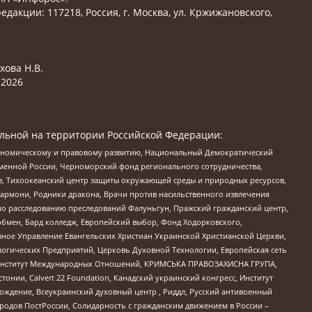
едакции: 117218, Россия, г. Москва, ул. Кржижановского,
хова Н.В.
2026
льной на территории Российской Федерации:
кономическому и правовому развитию, Национальный Демократический
менной России, Черноморский фонд регионального сотрудничества,
, Тихоокеанский центр защиты окружающей среды и природных ресурсов,
 Хармони, Родники дракона, Врачи против насильственного извлечения
по расследованию преследований Фалуньгун, Пражский гражданский центр,
бмен, Бард колледж, Европейский выбор, Фонд Ходорковского,
ное Управление Евангельских Христиан Украинской Христианской Церкви,
огических Предприятий, Церковь Духовной Технологии, Европейская сеть
ий Институт Международных Отношений, КРИМСЬКА ПРАВОЗАХИСНА ГРУПА,
стонии, Calvert 22 Foundation, Канадский украинский конгресс, Институт
ждение, Всеукраинский духовный центр , Риддл, Русский антивоенный
ародов ПостРоссии, Солидарность с гражданским движением в России –