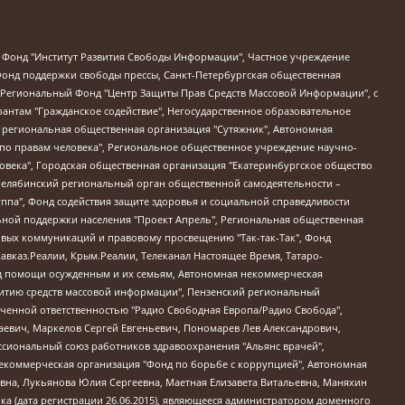
евосточное общественное движение "Маяк", Санкт-Петербургская ЛГБТ-инициативная группа "Выход", Инициативная группа ЛГБТ+ "Реверс", Алексеев Андрей Викторович, Бекбулатова Таисия Львовна, Беляев Иван Михайлович, Владыкина Елена Сергеевна, Гельман Марат Александрович, Никульшина Вероника Юрьевна, Толоконникова Надежда Андреевна, Шендерович Виктор Анатольевич, Общество с ограниченной ответственностью "Данное сообщение", Общество с ограниченной ответственностью Издательский дом "Новая глава", Айнбиндер Александра Александровна, Московский комьюнити-центр для ЛГБТ+инициатив, Благотворительный фонд развития филантропии, Deutsche Welle (Германия, Kurt-Schumacher-Strasse 3, 53113 Bonn), Борзунова Мария Михайловна, Воробьев Виктор Викторович, Голубева Анна Львовна, Константинова Алла Михайловна, Малкова Ирина Владимировна, Мурадов Мурад Абдулгалимович, Осетинская Елизавета Николаевна, Понасенков Евгений Николаевич, Ганапольский Матвей Юрьевич, Киселев Евгений Алексеевич, Борухович Ирина Григорьевна, Дремин Иван Тимофеевич, Дубровский Дмитрий Викторович, Красноярская региональная общественная организация поддержки и развития альтернативных образовательных технологий и межкультурных коммуникаций "ИНТЕРРА", Маяковская Екатерина Алексеевна, Фейгин Марк Захарович, Филимонов Андрей Викторович, Дзугкоева Регина Николаевна, Доброхотов Роман Александрович, Дудь Юрий Александрович, Елкин Сергей Владимирович, Кругликов Кирилл Игоревич, Сабунаева Мария Леонидовна, Семенов Алексей Владимирович, Шаинян Карен Багратович, Шульман Екатерина Михайловна, Асафьев Артур Валерьевич, Вахштайн Виктор Семенович, Венедиктов Алексей Алексеевич, Лушникова Екатерина Евгеньевна, Волков Леонид Михайлович, Невзоров Александр Глебович, Пархоменко Сергей Борисович, Сироткин Ярослав Николаевич, Кара-Мурза Владимир Владимирович, Баранова Наталья Владимировна, Гозман Леонид Яковлевич, Кагарлицкий Борис Юльевич, Климарев Михаил Валерьевич, Милов Владимир Станиславович, Автономная некоммерческая организация Краснодарский центр современного искусства "Типография", Моргенштерн Алишер Тагирович, Соболь Любовь Эдуардовна, Общество с ограниченной ответственностью "ЛИЗА НОРМ", Каспаров Гарри Кимович, Ходорковский Михаил Борисович, Общество с ограниченной ответственностью "Апрельские тезисы", Данилович Ирина Брониславовна, Кашин Олег Владимирович, Петров Николай Владимирович, Пивоваров Алексей Владимирович, Соколов Михаил Владимирович, Цветкова Юлия Владимировна, Чичваркин Евгений Александрович, Комитет против пыток/Команда против пыток, Общество с ограниченной ответственностью "Первый научный", Общество с ограниченной ответственностью "Вертолет и ко", Белоцерковская Вероника Борисовна, Кац Максим Евгеньевич, Лазарева Татьяна Юрьевна, Шаведдинов Руслан Табризович, Яшин Илья Валерьевич, Общество с ограниченной ответственностью "Иноагент ААВ", Алешковский Дмитрий Петрович, Альбац Евгения Марковна, Быков Дмитрий Львович, Галямина Юлия Евгеньевна, Лойко Сергей Леонидович, Мартынов Кирилл Константинович, Медведев Сергей Александрович, Крашенинников Федор Геннадиевич, Гордеева Катерина Вл