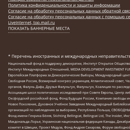
Политика конфиденциальности и защиты информации
Согласие на обработку персональных данных обратной свя
Согласие на обработку персональных данных с помощью се
LiveInternet, top.mail.ru
ПОКАЗАТЬ БАННЕРНЫЕ МЕСТА
* Перечень иностранных и международных неправительств
Национальный фонд в поддержку демократии, Институт Открытое Общество
Институт Международных Отношений, MEDIA DEVELOPMENT INVESTMENT FUND,
Европейская Платформа за Демократические Выборы, Международный цент
Свободная Россия, Всемирный конгресс украинцев, Атлантический совет, Ч
органов, Фалунь Дафа, Друзья Фалуньгун, Фалуньгун, Коалиция по рассле
Ассоциация школ политических исследований при Совете Европы, Центр ли
Оксфордский российский фонд, Фонд Будущее России, Компания свободы ин
Новое Поколение, Духовное Учебное Заведение Международный Библейский
организаций по наблюдению за выборами, Республика Польша, СВОБОДНЫЙ
Фонд имени Генриха Бёлля, Stichting Bellingcat, Bellingcat Ltd, The Inside
Макдональда-Лорье, Украинская национальная федерация Канады, Декабрис
комитет в Швеции, Проект Медуза, Фонд Андрея Сахарова, Форум свободной 