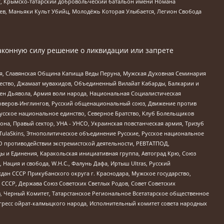
рг, Крымско-татарский добровольческий батальон имени Номана
оев, Маньяки Культ Убийц, Молодёжь Которая Улыбается, Легион Свобода
аконную силу решение о ликвидации или запрете
ья, Славянская Община Капища Веды Перуна, Мужская Духовная Семинария
щество, Джамаат мувахидов, Объединенный Вилайат Кабарды, Балкарии и
ден Дьявола, Армия воли народа, Национальная Социалистическая
роверов-Инглингов, Русский общенациональный союз, Движение против
усское национальное единство, Северное Братство, Клуб Болельщиков
а, Правый сектор, УНА - УНСО, Украинская повстанческая армия, Тризуб
 TulaSkins, Этнополитическое объединение Русские, Русское национальное
О противодействии экстремистской деятельности, РЕВТАТПОД,
ы и Единения, Каракольская инициативная группа, Автоград Крю, Союз
 Нация и свобода, W.H.С., Фалунь Дафа, Иртыш Ultras, Русский
ан СССР Прикубанского округа г. Краснодара, Мужское государство,
СССР, Держава Союз Советских Светлых Родов, Совет Советских
в, Черный Комитет, Татарстанское Региональное Всетатарское общественное
гресс ойрат-калмыцкого народа, Исполнительный комитет совета народных