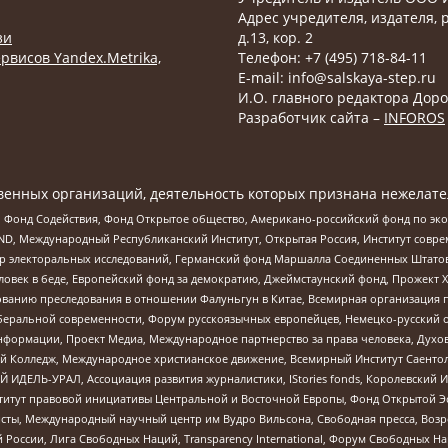
Адрес учредителя, издателя, р
зи
д.13, кор. 2
рвисов Yandex.Metrika,
Телефон: +7 (495) 718-84-11
E-mail: info@salskaya-step.ru
И.О. главного редактора Доро
Разработчик сайта –
INFOROS
енных организаций, деятельность которых признана нежелате
 Фонд Содействия, Фонд Открытое общество, Американо-российский фонд по э
 Международный Республиканский Институт, Открытая Россия, Институт совре
р электоральных исследований, Германский фонд Маршалла Соединенных Штатов
еловек в беде, Европейский фонд за демократию, Джеймстаунский фонд, Прожект
дованию преследования в отношении Фалуньгун в Китае, Всемирная организация 
беральной современности, Форум русскоязычных европейцев, Немецко-русский о
формации, Проект Медиа, Международное партнерство за права человека, Духов
 Колледж, Международное христианское движение, Всемирный Институт Саентол
 ИДЕЛЬ-УРАЛ, Ассоциация развития журналистики, IStories fonds, Королевск
r, Институт правовой инициативы Центральной и Восточной Европы, Фонд Открытой Э
ты, Международный научный центр им Вудро Вильсона, Свободная пресса, Возро
России, Лига Свободных Наций, Transparеncy International, Форум Свободных Н