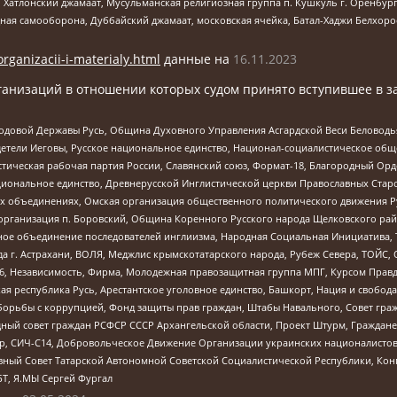
, Хатлонский джамаат, Мусульманская религиозная группа п. Кушкуль г. Оренбу
ная самооборона, Дуббайский джамаат, московская ячейка, Батал-Хаджи Белхор
organizacii-i-materialy.html
данные на
16.11.2023
анизаций в отношении которых судом принято вступившее в з
 Родовой Державы Русь, Община Духовного Управления Асгардской Веси Беловод
детели Иеговы, Русское национальное единство, Национал-социалистическое об
истическая рабочая партия России, Славянский союз, Формат-18, Благородный Ор
ациональное единство, Древнерусской Инглистической церкви Православных Ста
ных объединениях, Омская организация общественного политического движения Р
рганизация п. Боровский, Община Коренного Русского народа Щелковского район
гиозное объединение последователей инглиизма, Народная Социальная Инициатива,
 г. Астрахани, ВОЛЯ, Меджлис крымскотатарского народа, Рубеж Севера, ТОЙС, 
6, Независимость, Фирма, Молодежная правозащитная группа МПГ, Курсом Правд
ая республика Русь, Арестантское уголовное единство, Башкорт, Нация и свобода,
орьбы с коррупцией, Фонд защиты прав граждан, Штабы Навального, Совет гражд
ный совет граждан РСФСР СССР Архангельской области, Проект Штурм, Граждане 
tsApp, СИЧ-С14, Добровольческое Движение Организации украинских националисто
ный Совет Татарской Автономной Советской Социалистической Республики, Кон
БТ, Я.МЫ Сергей Фургал