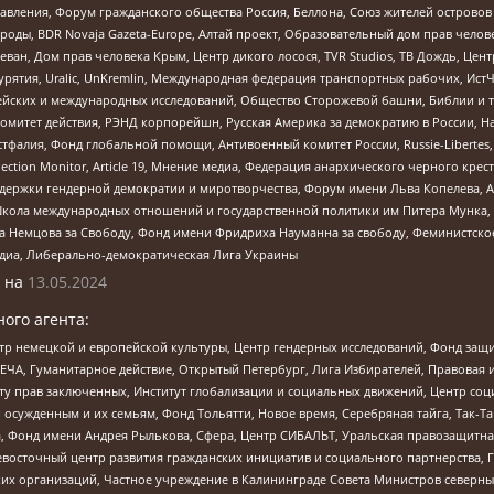
правления, Форум гражданского общества Россия, Беллона, Союз жителей острово
роды, BDR Novaja Gazeta-Europe, Алтай проект, Образовательный дом прав челов
еван, Дом прав человека Крым, Центр дикого лосося, TVR Studios, ТВ Дождь, Це
урятия, Uralic, UnKremlin, Международная федерация транспортных рабочих, Ист
ейских и международных исследований, Общество Сторожевой башни, Библии и тр
омитет действия, РЭНД корпорейшн, Русская Америка за демократию в России, Н
фалия, Фонд глобальной помощи, Антивоенный комитет России, Russie-Libertes, L
lection Monitor, Article 19, Мнение медиа, Федерация анархического черного кр
и гендерной демократии и миротворчества, Форум имени Льва Копелева, American C
г, Школа международных отношений и государственной политики им Питера Мунка
 Немцова за Свободу, Фонд имени Фридриха Науманна за свободу, Феминистско
медиа, Либерально-демократическая Лига Украины
 на
13.05.2024
ого агента:
р немецкой и европейской культуры, Центр гендерных исследований, Фонд защи
ЧА, Гуманитарное действие, Открытый Петербург, Лига Избирателей, Правовая 
иту прав заключенных, Институт глобализации и социальных движений, Центр 
ужденным и их семьям, Фонд Тольятти, Новое время, Серебряная тайга, Так-Так-
, Фонд имени Андрея Рылькова, Сфера, Центр СИБАЛЬТ, Уральская правозащитна
невосточный центр развития гражданских инициатив и социального партнерства, 
 организаций, Частное учреждение в Калининграде Совета Министров северных 