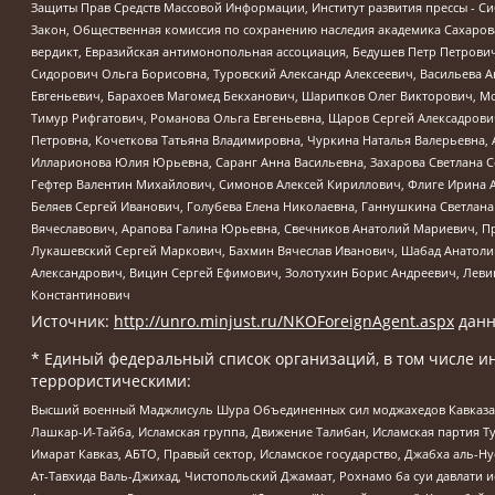
Защиты Прав Средств Массовой Информации, Институт развития прессы - Си
Закон, Общественная комиссия по сохранению наследия академика Сахаров
вердикт, Евразийская антимонопольная ассоциация, Бедушев Петр Петрови
Сидорович Ольга Борисовна, Туровский Александр Алексеевич, Васильева А
Евгеньевич, Барахоев Магомед Бекханович, Шарипков Олег Викторович, М
Тимур Рифгатович, Романова Ольга Евгеньевна, Щаров Сергей Алексадрови
Петровна, Кочеткова Татьяна Владимировна, Чуркина Наталья Валерьевна, 
Илларионова Юлия Юрьевна, Саранг Анна Васильевна, Захарова Светлана 
Гефтер Валентин Михайлович, Симонов Алексей Кириллович, Флиге Ирина 
Беляев Сергей Иванович, Голубева Елена Николаевна, Ганнушкина Светлана
Вячеславович, Арапова Галина Юрьевна, Свечников Анатолий Мариевич, П
Лукашевский Сергей Маркович, Бахмин Вячеслав Иванович, Шабад Анатоли
Александрович, Вицин Сергей Ефимович, Золотухин Борис Андреевич, Леви
Константинович
Источник:
http://unro.minjust.ru/NKOForeignAgent.aspx
данн
* Единый федеральный список организаций, в том числе и
террористическими:
Высший военный Маджлисуль Шура Объединенных сил моджахедов Кавказа, Ко
Лашкар-И-Тайба, Исламская группа, Движение Талибан, Исламская партия Т
Имарат Кавказ, АБТО, Правый сектор, Исламское государство, Джабха аль-
Ат-Тавхида Валь-Джихад, Чистопольский Джамаат, Рохнамо ба суи давлати и