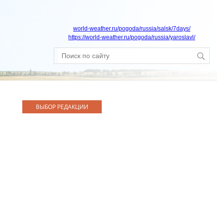
world-weather.ru/pogoda/russia/salsk/7days/
https://world-weather.ru/pogoda/russia/yaroslavl/
ВЫБОР РЕДАКЦИИ