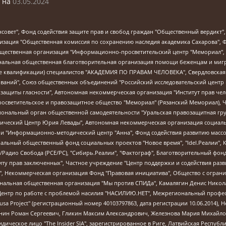
 на
03.05.2024
мная некоммерческая организация "Центр по работе с проблемой насилия "НАСИЛИЮ.НЕТ", Межрегиональный профессиональный союз работников здравоохранения "Альянс врачей", Юридическое лицо, зарегистрированное в Латвийской Республике, SIA "Medusa Project" (регистрационный номер 40103797863, дата регистрации 10.06.2014), Некоммерческая организация "Фонд по борьбе с коррупцией", Автономная некоммерческая организация "Институт права и публичной политики", Баданин Роман Сергеевич, Гликин Максим Александрович, Железнова Мария Михайловна, Лукьянова Юлия Сергеевна, Маетная Елизавета Витальевна, Маняхин Петр Борисович, Чуракова Ольга Владимировна, Ярош Юлия Петровна, Юридическое лицо "The Insider SIA", зарегистрированное в Риге, Латвийская Республика (дата регистрации 26.06.2015), являющееся администратором доменного имени интернет-издания "The Insider SIA", https://theins.ru, Постернак Алексей Евгеньевич, Рубин Михаил Аркадьевич, Анин Роман Александрович, Юридическое лицо Istories fonds, зарегистрированное в Латвийской Республике (регистрационный номер 50008295751, дата регистрации 24.02.2020), Великовский Дмитрий Александрович, Долинина Ирина Николаевна, Мароховская Алеся Алексеевна, Шлейнов Роман Юрьевич, Шмагун Олеся Валентиновна, Общество с ограниченной ответственностью "Альтаир 2021", Общество с ограниченной ответственностью "Вега 2021", Общество с ограниченной ответственностью "Главный редактор 2021", Общество с ограниченной ответственностью "Ромашки монолит", Важенков Артем Валерьевич, Ивановская областная общественная организация "Центр гендерных исследований", Гурман Юрий Альбертович, Медиапроект "ОВД-Инфо", Егоров Владимир Владимирович, Жилинский Владимир Александрович, Общество с ограниченной ответственностью "ЗП", Иванова София Юрьевна, Карезина Инна Павловна, Кильтау Екатерина Викторовна, Петров Алексей Викторович, Пискунов Сергей Евгеньевич, Смирнов Сергей Сергеевич, Тихонов Михаил Сергеевич, Общество с ограниченной ответственностью "ЖУРНАЛИСТ-ИНОСТРАННЫЙ АГЕНТ", Арапова Галина Юрьевна, Вольтская Татьяна Анатольевна, Американская компания "Mason G.E.S. Anonymous Foundation" (США), являющаяся владельцем интернет-издания https://mnews.world/, Компания "Stichting Bellingcat", зарегистрированная в Нидерландах (дата регистрации 11.07.2018), Захаров Андрей Вячеславович, Клепиковская Екатерина Дмитриевна, Общество с ограниченной ответственностью "МЕМО", Перл Роман Александрович, Симонов Евгений Алексеевич, Соловьева Елена Анатольевна, Сотников Даниил Владимирович, Сурначева Елизавета Дмитриевна, Автономная некоммерческая организация по защите прав человека и информированию населения "Якутия – Наше Мнение", Общество с ограниченной ответственностью "Москоу диджитал медиа", с 26.01.2023 Общество с ограниченной ответственностью "Чайка Белые сады", Ветошкина Валерия Валерьевна, Заговора Максим Александрович, Межрегиональное общественное движение "Российская ЛГБТ - сеть", Оленичев Максим Владимирович, Павлов Иван Юрьевич, Скворцова Елена Сергеевна, Общество с ограниченной ответственностью "Как бы инагент", Кочетков Игорь Викторович, Общество с ограниченной ответственностью "Честные выборы", Еланчик Олег Александрович, Общество с ограниченной ответственностью "Нобелевский призыв", Гималова Регина Эмилевна, Григорьев Андрей Валерьевич, Григорьева Алина Александровна, Ассоциация по содействию защите прав призывников, альтернативнослужащих и военнослужащих "Правозащитная группа "Гражданин.Армия.Право", Хисамова Регина Фаритовна, Автономная некоммерческая организация по реализации социально-правовых программ "Лилит", Дальн