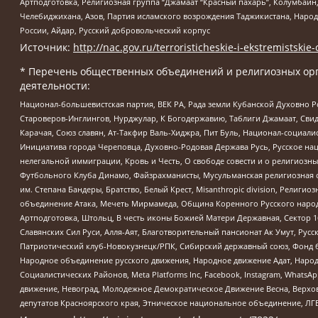
Артподготовка, Религиозная группа “Джамаат “Красный пахарь”, Колумбайн
Челебиджихана, Азов, Партия исламского возрождения Таджикистана, Народ
России, Айдар, Русский добровольческий корпус
Источник:
http://nac.gov.ru/terroristicheskie-i-ekstremistskie-
* Перечень общественных объединений и религиозных орг
деятельности:
Национал-большевистская партия, ВЕК РА, Рада земли Кубанской Духовно
Староверов-Инглингов, Нурджулар, К Богодержавию, Таблиги Джамаат, Сви
Карачая, Союз славян, Ат-Такфир Валь-Хиджра, Пит Буль, Национал-социал
Инициатива города Череповца, Духовно-Родовая Держава Русь, Русское н
нелегальной иммиграции, Кровь и Честь, О свободе совести и о религиоз
Футбольного Клуба Динамо, Файзрахманисты, Мусульманская религиозная о
им. Степана Бандеры, Братство, Белый Крест, Misanthropic division, Рели
объединение Атака, Мечеть Мирмамеда, Община Коренного Русского народа
Артподготовка, Штольц, В честь иконы Божией Матери Державная, Сектор 1
Славянских Сил Руси, Алля-Аят, Благотворительный пансионат Ак Умут, Русск
Патриотический клуб-Новокузнецк/РПК, Сибирский державный союз, Фонд б
Народное объединение русского движения, Народное движение Адат, Народ
Социалистических Районов, Meta Platforms Inc, Facebook, Instagram, Wha
движение, Невоград, Молодежное Демократическое Движение Весна, Верхов
депутатов Красноярского края, Этническое национальное объединение, ЛГ