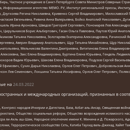
бирь, Частное учреждение в Санкт-Петербурге Совета Министров Северных Стра
а, Информационное агентство МЕМО. РУ, Институт региональной прессы, Инсти
ч, Дзугкоева Регина Николаевна, Кривенко Сергей Владимирович, Милославски
настасия Евгеньевна, Ривина Анна Валерьевна, Бойко Анатолий Николаевич, Дуг
ошель Ирина Ароновна, Шведов Григорий Сергеевич, Пономарев Лев Александро
ч, Цирульников Борис Альбертович, Гасан Ольга Павловна, Паутов Юрий Анато
Акимова Татьяна Николаевна, Золотарева Екатерина Александровна, Рачинский Я
Сергеевна, Аверин Владимир Анатольевич, Щур Татьяна Михайловна, Щур Никола
Анатольевна, Мельникова Валентина Дмитриевна, Вититинова Елена Владимировн
 Алексеевна, Закс Елена Владимировна, Буртина Елена Юрьевна, Гендель Людмил
рохоров Вадим Юрьевич, Шахова Елена Владимировна, Подузов Сергей Васильеви
й Ефимович, Сухих Дарья Николаевна, Орлов Олег Петрович, Добровольская Анн
нсон Лев Семенович, Локшина Татьяна Иосифовна, Орлов Олег Петрович, Поляк
ые на
24.03.2022
ностранных и международных организаций, признанных в соотв
нгресс народов Ичкерии и Дагестана, База, Асбат аль-Ансар, Священная война,
уркестана, Общество социальных реформ, Общество возрождения исламского насл
Нусра ли-Ахль аш-Шам, Народное ополчение имени К. Минина и Д. Пожарского, Ад
сломи, Террористическое сообщество Сеть, Катиба Таухид валь-Джихад, Хайят Тах