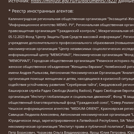
Источник:
https://minjust.gov.ru/ru/documents/7822/
данные
* Реестр иностранных агентов:
Калининградская региональная общественная организация "Экозащита!-Женсовет", Фонд содействия защите прав и свобод граждан "Общественный вердикт", Фонд "Институт Развития Свободы Информации", Частное учреждение "Информационное агентство МЕМО. РУ", Региональная общественная организация "Общественная комиссия по сохранению наследия академика Сахарова", Фонд поддержки свободы прессы, Санкт-Петербургская общественная правозащитная организация "Гражданский контроль", Межрегиональная общественная организация "Информационно-просветительский центр "Мемориал", Региональный Фонд "Центр Защиты Прав Средств Массовой Информации", с 05.12.2023 Фонд "Центр Защиты Прав Средств массовой информации", Региональная общественная благотворительная организация помощи беженцам и мигрантам "Гражданское содействие", Негосударственное образовательное учреждение дополнительного профессионального образования (повышение квалификации) специалистов "АКАДЕМИЯ ПО ПРАВАМ ЧЕЛОВЕКА", Свердловская региональная общественная организация "Сутяжник", Автономная некоммерческая организация "Центр независимых социологических исследований", Союз общественных объединений "Российский исследовательский центр по правам человека", Региональное общественное учреждение научно-информационный центр "МЕМОРИАЛ", Некоммерческая организация "Фонд защиты гласности", Автономная некоммерческая организация "Институт прав человека", Городская общественная организация "Екатеринбургское общество "МЕМОРИАЛ", Городская общественная организация "Рязанское историко-просветительское и правозащитное общество "Мемориал" (Рязанский Мемориал), Челябинский региональный орган общественной самодеятельности – женское общественное объединение "Женщины Евразии", Челябинский региональный орган общественной самодеятельности "Уральская правозащитная группа", Фонд содействия защите здоровья и социальной справедливости имени Андрея Рылькова, Автономная Некоммерческая Организация "Аналитический Центр Юрия Левады", Автономная некоммерческая организация социальной поддержки населения "Проект Апрель", Региональная общественная организация помощи женщинам и детям, находящимся в кризисной ситуации "Информационно-методический центр "Анна", Фонд содействия развитию массовых коммуникаций и правовому просвещению "Так-так-Так", Фонд содействия устойчивому развитию "Серебряная тайга", Свердловский региональный общественный фонд социальных проектов "Новое время", "Idel.Реалии", Кавказ.Реалии, Крым.Реалии, Телеканал Настоящее Время, Татаро-башкирская служба Радио Свобода (Azatliq Radiosi), Радио Свободная Европа/Радио Свобода (PCE/PC), "Сибирь.Реалии", "Фактограф", Благотворительный фонд помощи осужденным и их семьям, Автономная некоммерческая организация "Институт глобализации и социальных движений", Фонд "В защиту прав заключенных", Частное учреждение "Центр поддержки и содействия развитию средств массовой информации", Пензенский региональный общественный благотворительный фонд "Гражданский союз", "Север.Реалии", Некоммерческая организация Фонд "Правовая инициатива", Общество с ограниченной ответственностью "Радио Свободная Европа/Радио Свобода", Чешское информационное агентство "MEDIUM-ORIENT", Красноярская региональная общественная организация "Мы против СПИДа", Камалягин Денис Николаевич, Маркелов Сергей Евгеньевич, Пономарев Лев Александрович, Савицкая Людмила Алексеевна, Автоно