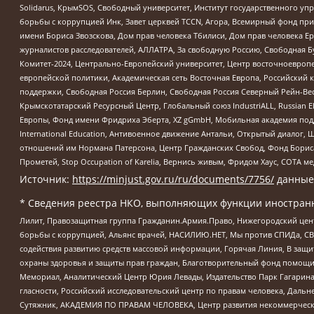
Solidarus, КрымSOS, Свободный университет, Институт государственного у
борьбы с коррупцией Инк, Завет церквей TCCN, Агора, Всемирный фонд при
имени Бориса Звозскова, Дом прав человека Тбилиси, Дом прав человека Ер
журналистов расследователей, АЛЛАТРА, За свободную Россию, Свободная Б
Комитет-2024, Центрально-Европейский университет, Центр восточноевроп
европейской политики, Академическая сеть Восточная Европа, Российский к
поддержки, Свободная Россия Берлин, Свободная Россия Северный Рейн-Вест
Крымскотатарский Ресурсный Центр, Глобальный союз IndustriALL, Russian E
Европы, Фонд имени Фридриха Эберта, XZ gGmbH, Мобильная академия поддержк
International Education, Антивоенное движение Антальи, Открытый диало
отношений им Нормана Патерсона, Центр Гражданских Свобод, Фонд Бориса
Прометей, Stop Occupation of Karelia, Вернись живым, Фридом Хаус, СОТА 
Источник:
https://minjust.gov.ru/ru/documents/7756/
данные
* Сведения реестра НКО, выполняющих функции иностранн
Лилит, Правозащитная группа Гражданин.Армия.Право, Нижегородский цент
борьбы с коррупцией, Альянс врачей, НАСИЛИЮ.НЕТ, Мы против СПИДа, СВЕ
содействия развитию средств массовой информации, Горячая Линия, В защ
охраны здоровья и защиты прав граждан, Благотворительный фонд помощи ос
Мемориал, Аналитический Центр Юрия Левады, Издательство Парк Гагарина
гласности, Российский исследовательский центр по правам человека, Даль
Сутяжник, АКАДЕМИЯ ПО ПРАВАМ ЧЕЛОВЕКА, Центр развития некоммерческих