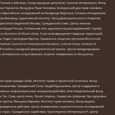
в Тисима и Хабомаи, Съезд народных депутатов, Гринпис Интернешнл, Фонд
ека Чернигов, Фонд Дом Прав Человека, Белорусский дом прав человека
нтр европейских исследований им Вилфрида Мартенса, Сетевое объединение
Чам Финланд, Гудзоновский институт, Фонд Демократического Развития,
актатов Свидетелей Иеговы, Гражданский Совет, Центр анализа
астоящая Россия, Глобальная сеть журналистов-расследователей, Служба
a Asocicion de Rusos Libres, Союз за возвращение Северных территорий,
еста, Радио Свободная Европа, Германское общество изучения Восточной
ouncils for International Education, Cultural Vistas, Institute of
, Российско-канадский демократический альянс, Школа международных
е антивоенное сопротивление, Комитет независимости Ингушетии,
ты прав граждан Штаб, Институт права и публичной политики, Фонд
инициатива, Гражданский Союз, Хасдей Ерушалаим, Центр поддержки и
социально-информационных инициатив Действие, Благотворительный фонд
Так, Сова, центр Анна, Проект Апрель, Самарская губерния, Эра здоровья,
я группа, Женщины Евразии, Институт прав человека, Фонд защиты
Гражданское действие, Центр независимых социологических исследований,
стран, Гражданское содействие, Трансперенси Интернешнл-Р, Центр