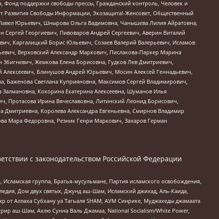
н, Фонд поддержки свободы прессы, Гражданский контроль, Человек и
тут Развития Свободы Информации, Экозащита!-Женсовет, Общественный
й Павел Юрьевич, Шнырова Ольга Вадимовна, Чанышева Лилия Айратовна,
ин Сергей Георгиевич, Пивоваров Андрей Сергеевич, Аверин Виталий
вич, Каргалицкий Борис Юльевич, Созаев Валерий Валерьевич, Исламов
льевич, Верховский Александр Маркович, Пислакова-Паркер Марина
н Збигневич, Жемкова Елена Борисовна, Гудков Лев Дмитриевич,
й Алексеевич, Блинушов Андрей Юрьевич, Мосин Алексей Геннадьевич,
а, Баженова Светлана Куприяновна, Максимов Сергей Владимирович,
а Залмановна, Кокорина Екатерина Алексеевна, Шуманов Илья
ч, Протасова Ирина Вячеславовна, Литинский Леонид Борисович,
а Дмитриевна, Королева Александра Евгеньевна, Смирнов Владимир
ова Мара Федоровна, Резник Генри Маркович, Захаров Герман
етствии с законодательством Российской Федерации
 Исламская группа, Братья-мусульмане, Партия исламского освобождения,
едия, Дом двух святых, Джунд аш-Шам, Исламский джихад, Аль-Каида,
жр от Аллаха Субхану уа Тагьаля SHAM, АУМ Синрике, Муджахеды джамаата
рир аш-Шам, Ахлю Сунна Валь Джамаа, National Socialism/White Power,