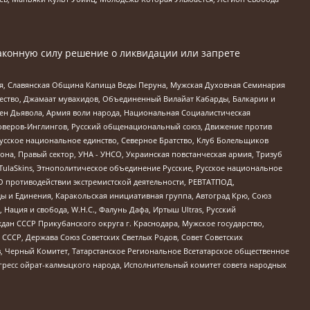
аконную силу решение о ликвидации или запрете
ья, Славянская Община Капища Веды Перуна, Мужская Духовная Семинария
щество, Джамаат мувахидов, Объединенный Вилайат Кабарды, Балкарии и
ден Дьявола, Армия воли народа, Национальная Социалистическая
роверов-Инглингов, Русский общенациональный союз, Движение против
усское национальное единство, Северное Братство, Клуб Болельщиков
а, Правый сектор, УНА - УНСО, Украинская повстанческая армия, Тризуб
 TulaSkins, Этнополитическое объединение Русские, Русское национальное
О противодействии экстремистской деятельности, РЕВТАТПОД,
ы и Единения, Каракольская инициативная группа, Автоград Крю, Союз
 Нация и свобода, W.H.С., Фалунь Дафа, Иртыш Ultras, Русский
ан СССР Прикубанского округа г. Краснодара, Мужское государство,
СССР, Держава Союз Советских Светлых Родов, Совет Советских
в, Черный Комитет, Татарстанское Региональное Всетатарское общественное
гресс ойрат-калмыцкого народа, Исполнительный комитет совета народных