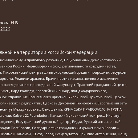
хова Н.В.
2026
льной на территории Российской Федерации:
кономическому и правовому развитию, Национальный Демократический
менной России, Черноморский фонд регионального сотрудничества,
, Тихоокеанский центр защиты окружающей среды и природных ресурсов,
 Хармони, Родники дракона, Врачи против насильственного извлечения
по расследованию преследований Фалуньгун, Пражский гражданский центр,
бмен, Бард колледж, Европейский выбор, Фонд Ходорковского,
ное Управление Евангельских Христиан Украинской Христианской Церкви,
огических Предприятий, Церковь Духовной Технологии, Европейская сеть
ий Институт Международных Отношений, КРИМСЬКА ПРАВОЗАХИСНА ГРУПА,
стонии, Calvert 22 Foundation, Канадский украинский конгресс, Институт
ждение, Всеукраинский духовный центр , Риддл, Русский антивоенный
ародов ПостРоссии, Солидарность с гражданским движением в России –
в Тисима и Хабомаи, Съезд народных депутатов, Гринпис Интернешнл, Фонд