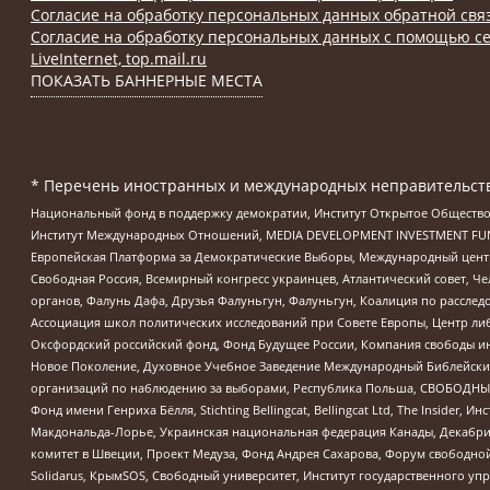
Согласие на обработку персональных данных обратной свя
Согласие на обработку персональных данных с помощью се
LiveInternet, top.mail.ru
ПОКАЗАТЬ БАННЕРНЫЕ МЕСТА
* Перечень иностранных и международных неправительств
Национальный фонд в поддержку демократии, Институт Открытое Общество
Институт Международных Отношений, MEDIA DEVELOPMENT INVESTMENT FUND,
Европейская Платформа за Демократические Выборы, Международный цент
Свободная Россия, Всемирный конгресс украинцев, Атлантический совет, Ч
органов, Фалунь Дафа, Друзья Фалуньгун, Фалуньгун, Коалиция по рассле
Ассоциация школ политических исследований при Совете Европы, Центр ли
Оксфордский российский фонд, Фонд Будущее России, Компания свободы ин
Новое Поколение, Духовное Учебное Заведение Международный Библейский
организаций по наблюдению за выборами, Республика Польша, СВОБОДНЫЙ
Фонд имени Генриха Бёлля, Stichting Bellingcat, Bellingcat Ltd, The Inside
Макдональда-Лорье, Украинская национальная федерация Канады, Декабрис
комитет в Швеции, Проект Медуза, Фонд Андрея Сахарова, Форум свободной 
Solidarus, КрымSOS, Свободный университет, Институт государственного у