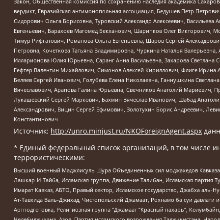
Закон, Общественная комиссия по сохранению наследия академика Сахаров
вердикт, Евразийская антимонопольная ассоциация, Бедушев Петр Петрови
Сидорович Ольга Борисовна, Туровский Александр Алексеевич, Васильева А
Евгеньевич, Барахоев Магомед Бекханович, Шарипков Олег Викторович, М
Тимур Рифгатович, Романова Ольга Евгеньевна, Щаров Сергей Алексадрови
Петровна, Кочеткова Татьяна Владимировна, Чуркина Наталья Валерьевна, 
Илларионова Юлия Юрьевна, Саранг Анна Васильевна, Захарова Светлана 
Гефтер Валентин Михайлович, Симонов Алексей Кириллович, Флиге Ирина 
Беляев Сергей Иванович, Голубева Елена Николаевна, Ганнушкина Светлана
Вячеславович, Арапова Галина Юрьевна, Свечников Анатолий Мариевич, П
Лукашевский Сергей Маркович, Бахмин Вячеслав Иванович, Шабад Анатоли
Александрович, Вицин Сергей Ефимович, Золотухин Борис Андреевич, Леви
Константинович
Источник:
http://unro.minjust.ru/NKOForeignAgent.aspx
данн
* Единый федеральный список организаций, в том числе и
террористическими:
Высший военный Маджлисуль Шура Объединенных сил моджахедов Кавказа, Ко
Лашкар-И-Тайба, Исламская группа, Движение Талибан, Исламская партия Т
Имарат Кавказ, АБТО, Правый сектор, Исламское государство, Джабха аль-
Ат-Тавхида Валь-Джихад, Чистопольский Джамаат, Рохнамо ба суи давлати и
Артподготовка, Религиозная группа “Джамаат “Красный пахарь”, Колумбайн
Челебиджихана, Азов, Партия исламского возрождения Таджикистана, Народ