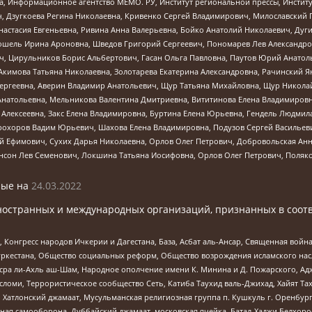
а, Информационное агентство МЕМО. РУ, Институт региональной прессы, Инсти
ч, Дзугкоева Регина Николаевна, Кривенко Сергей Владимирович, Милославски
настасия Евгеньевна, Ривина Анна Валерьевна, Бойко Анатолий Николаевич, Дуг
ошель Ирина Ароновна, Шведов Григорий Сергеевич, Пономарев Лев Александро
ч, Цирульников Борис Альбертович, Гасан Ольга Павловна, Паутов Юрий Анато
Акимова Татьяна Николаевна, Золотарева Екатерина Александровна, Рачинский Я
Сергеевна, Аверин Владимир Анатольевич, Щур Татьяна Михайловна, Щур Никола
Анатольевна, Мельникова Валентина Дмитриевна, Вититинова Елена Владимировн
 Алексеевна, Закс Елена Владимировна, Буртина Елена Юрьевна, Гендель Людмил
рохоров Вадим Юрьевич, Шахова Елена Владимировна, Подузов Сергей Васильеви
й Ефимович, Сухих Дарья Николаевна, Орлов Олег Петрович, Добровольская Анн
нсон Лев Семенович, Локшина Татьяна Иосифовна, Орлов Олег Петрович, Поляк
ые на
24.03.2022
ностранных и международных организаций, признанных в соотв
нгресс народов Ичкерии и Дагестана, База, Асбат аль-Ансар, Священная война,
уркестана, Общество социальных реформ, Общество возрождения исламского насл
Нусра ли-Ахль аш-Шам, Народное ополчение имени К. Минина и Д. Пожарского, Ад
сломи, Террористическое сообщество Сеть, Катиба Таухид валь-Джихад, Хайят Тах
, Хатлонский джамаат, Мусульманская религиозная группа п. Кушкуль г. Оренбу
ная самооборона, Дуббайский джамаат, московская ячейка, Батал-Хаджи Белхор