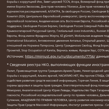
борьбы с коррупцией Инк, Завет церквей TCCN, Агора, Всемирный фонд при
имени Бориса Звозскова, Дом прав человека Тбилиси, Дом прав человека Ер
журналистов расследователей, АЛЛАТРА, За свободную Россию, Свободная Б
Комитет-2024, Центрально-Европейский университет, Центр восточноевроп
европейской политики, Академическая сеть Восточная Европа, Российский к
поддержки, Свободная Россия Берлин, Свободная Россия Северный Рейн-Вест
Крымскотатарский Ресурсный Центр, Глобальный союз IndustriALL, Russian E
Европы, Фонд имени Фридриха Эберта, XZ gGmbH, Мобильная академия поддержк
International Education, Антивоенное движение Антальи, Открытый диало
отношений им Нормана Патерсона, Центр Гражданских Свобод, Фонд Бориса
Прометей, Stop Occupation of Karelia, Вернись живым, Фридом Хаус, СОТА 
Источник:
https://minjust.gov.ru/ru/documents/7756/
данные
* Сведения реестра НКО, выполняющих функции иностранн
Лилит, Правозащитная группа Гражданин.Армия.Право, Нижегородский цент
борьбы с коррупцией, Альянс врачей, НАСИЛИЮ.НЕТ, Мы против СПИДа, СВЕ
содействия развитию средств массовой информации, Горячая Линия, В защ
охраны здоровья и защиты прав граждан, Благотворительный фонд помощи ос
Мемориал, Аналитический Центр Юрия Левады, Издательство Парк Гагарина
гласности, Российский исследовательский центр по правам человека, Даль
Сутяжник, АКАДЕМИЯ ПО ПРАВАМ ЧЕЛОВЕКА, Центр развития некоммерческих
Защиты Прав Средств Массовой Информации, Институт развития прессы - Си