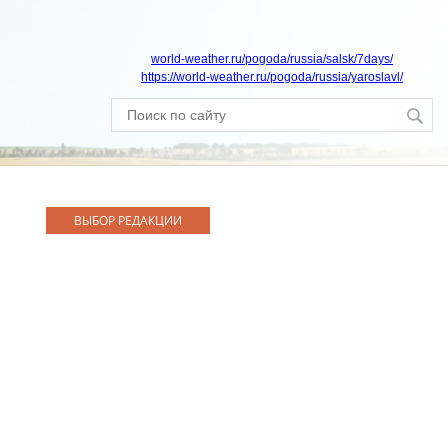
world-weather.ru/pogoda/russia/salsk/7days/
https://world-weather.ru/pogoda/russia/yaroslavl/
ВЫБОР РЕДАКЦИИ