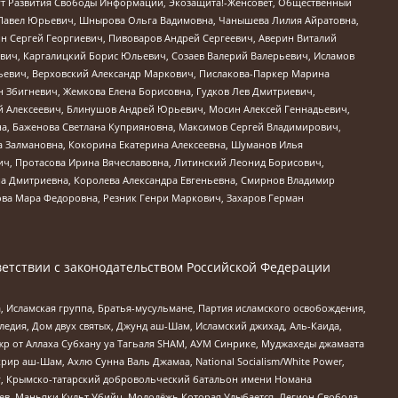
тут Развития Свободы Информации, Экозащита!-Женсовет, Общественный
й Павел Юрьевич, Шнырова Ольга Вадимовна, Чанышева Лилия Айратовна,
ин Сергей Георгиевич, Пивоваров Андрей Сергеевич, Аверин Виталий
вич, Каргалицкий Борис Юльевич, Созаев Валерий Валерьевич, Исламов
льевич, Верховский Александр Маркович, Пислакова-Паркер Марина
н Збигневич, Жемкова Елена Борисовна, Гудков Лев Дмитриевич,
й Алексеевич, Блинушов Андрей Юрьевич, Мосин Алексей Геннадьевич,
а, Баженова Светлана Куприяновна, Максимов Сергей Владимирович,
а Залмановна, Кокорина Екатерина Алексеевна, Шуманов Илья
ч, Протасова Ирина Вячеславовна, Литинский Леонид Борисович,
а Дмитриевна, Королева Александра Евгеньевна, Смирнов Владимир
ова Мара Федоровна, Резник Генри Маркович, Захаров Герман
етствии с законодательством Российской Федерации
 Исламская группа, Братья-мусульмане, Партия исламского освобождения,
едия, Дом двух святых, Джунд аш-Шам, Исламский джихад, Аль-Каида,
жр от Аллаха Субхану уа Тагьаля SHAM, АУМ Синрике, Муджахеды джамаата
рир аш-Шам, Ахлю Сунна Валь Джамаа, National Socialism/White Power,
рг, Крымско-татарский добровольческий батальон имени Номана
оев, Маньяки Культ Убийц, Молодёжь Которая Улыбается, Легион Свобода