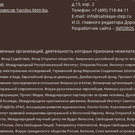
зи
д.13, кор. 2
рвисов Yandex.Metrika,
Телефон: +7 (495) 718-84-11
E-mail: info@salskaya-step.ru
И.О. главного редактора Доро
Разработчик сайта –
INFOROS
енных организаций, деятельность которых признана нежелате
 Фонд Содействия, Фонд Открытое общество, Американо-российский фонд по э
 Международный Республиканский Институт, Открытая Россия, Институт совре
р электоральных исследований, Германский фонд Маршалла Соединенных Штатов
еловек в беде, Европейский фонд за демократию, Джеймстаунский фонд, Прожект
дованию преследования в отношении Фалуньгун в Китае, Всемирная организация 
беральной современности, Форум русскоязычных европейцев, Немецко-русский о
формации, Проект Медиа, Международное партнерство за права человека, Духов
 Колледж, Международное христианское движение, Всемирный Институт Саентол
 ИДЕЛЬ-УРАЛ, Ассоциация развития журналистики, IStories fonds, Королевск
r, Институт правовой инициативы Центральной и Восточной Европы, Фонд Открытой Э
ты, Международный научный центр им Вудро Вильсона, Свободная пресса, Возро
России, Лига Свободных Наций, Transparеncy International, Форум Свободных Н
правления, Форум гражданского общества Россия, Беллона, Союз жителей острово