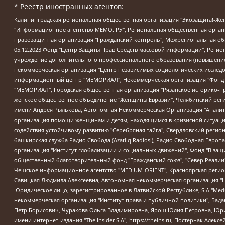
* Реестр иностранных агентов:
Калининградская региональная общественная организация "Экозащита!-Женсовет", Фонд содействия защите прав и свобод граждан "Общественный вердикт", Фонд "Институт Развития Свободы Информации", Частное учреждение "Информационное агентство МЕМО. РУ", Региональная общественная организация "Общественная комиссия по сохранению наследия академика Сахарова", Фонд поддержки свободы прессы, Санкт-Петербургская общественная правозащитная организация "Гражданский контроль", Межрегиональная общественная организация "Информационно-просветительский центр "Мемориал", Региональный Фонд "Центр Защиты Прав Средств Массовой Информации", с 05.12.2023 Фонд "Центр Защиты Прав Средств массовой информации", Региональная общественная благотворительная организация помощи беженцам и мигрантам "Гражданское содействие", Негосударственное образовательное учреждение дополнительного профессионального образования (повышение квалификации) специалистов "АКАДЕМИЯ ПО ПРАВАМ ЧЕЛОВЕКА", Свердловская региональная общественная организация "Сутяжник", Автономная некоммерческая организация "Центр независимых социологических исследований", Союз общественных объединений "Российский исследовательский центр по правам человека", Региональное общественное учреждение научно-информационный центр "МЕМОРИАЛ", Некоммерческая организация "Фонд защиты гласности", Автономная некоммерческая организация "Институт прав человека", Городская общественная организация "Екатеринбургское общество "МЕМОРИАЛ", Городская общественная организация "Рязанское историко-просветительское и правозащитное общество "Мемориал" (Рязанский Мемориал), Челябинский региональный орган общественной самодеятельности – женское общественное объединение "Женщины Евразии", Челябинский региональный орган общественной самодеятельности "Уральская правозащитная группа", Фонд содействия защите здоровья и социальной справедливости имени Андрея Рылькова, Автономная Некоммерческая Организация "Аналитический Центр Юрия Левады", Автономная некоммерческая организация социальной поддержки населения "Проект Апрель", Региональная общественная организация помощи женщинам и детям, находящимся в кризисной ситуации "Информационно-методический центр "Анна", Фонд содействия развитию массовых коммуникаций и правовому просвещению "Так-так-Так", Фонд содействия устойчивому развитию "Серебряная тайга", Свердловский региональный общественный фонд социальных проектов "Новое время", "Idel.Реалии", Кавказ.Реалии, Крым.Реалии, Телеканал Настоящее Время, Татаро-башкирская служба Радио Свобода (Azatliq Radiosi), Радио Свободная Европа/Радио Свобода (PCE/PC), "Сибирь.Реалии", "Фактограф", Благотворительный фонд помощи осужденным и их семьям, Автономная некоммерческая организация "Институт глобализации и социальных движений", Фонд "В защиту прав заключенных", Частное учреждение "Центр поддержки и содействия развитию средств массовой информации", Пензенский региональный общественный благотворительный фонд "Гражданский союз", "Север.Реалии", Некоммерческая организация Фонд "Правовая инициатива", Общество с ограниченной ответственностью "Радио Свободная Европа/Радио Свобода", Чешское информационное агентство "MEDIUM-ORIENT", Красноярская региональная общественная организация "Мы против СПИДа", Камалягин Денис Николаевич, Маркелов Сергей Евгеньевич, Пономарев Лев Александрович, Савицкая Людмила Алексеевна, Автоно