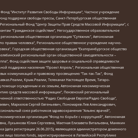
евосточное общественное движение "Маяк", Санкт-Петербургская ЛГБТ-инициативная группа "Выход", Инициативная группа ЛГБТ+ "Реверс", Алексеев Андрей Викторович, Бекбулатова Таисия Львовна, Беляев Иван Михайлович, Владыкина Елена Сергеевна, Гельман Марат Александрович, Никульшина Вероника Юрьевна, Толоконникова Надежда Андреевна, Шендерович Виктор Анатольевич, Общество с ограниченной ответственностью "Данное сообщение", Общество с ограниченной ответственностью Издательский дом "Новая глава", Айнбиндер Александра Александровна, Московский комьюнити-центр для ЛГБТ+инициатив, Благотворительный фонд развития филантропии, Deutsche Welle (Германия, Kurt-Schumacher-Strasse 3, 53113 Bonn), Борзунова Мария Михайловна, Воробьев Виктор Викторович, Голубева Анна Львовна, Константинова Алла Михайловна, Малкова Ирина Владимировна, Мурадов Мурад Абдулгалимович, Осетинская Елизавета Николаевна, Понасенков Евгений Николаевич, Ганапольский Матвей Юрьевич, Киселев Евгений Алексеевич, Борухович Ирина Григорьевна, Дремин Иван Тимофеевич, Дубровский Дмитрий Викторович, Красноярская региональная общественная организация поддержки и развития альтернативных образовательных технологий и межкультурных коммуникаций "ИНТЕРРА", Маяковская Екатерина Алексеевна, Фейгин Марк Захарович, Филимонов Андрей Викторович, Дзугкоева Регина Николаевна, Доброхотов Роман Александрович, Дудь Юрий Александрович, Елкин Сергей Владимирович, Кругликов Кирилл Игоревич, Сабунаева Мария Леонидовна, Семенов Алексей Владимирович, Шаинян Карен Багратович, Шульман Екатерина Михайловна, Асафьев Артур Валерьевич, Вахштайн Виктор Семенович, Венедиктов Алексей Алексеевич, Лушникова Екатерина Евгеньевна, Волков Леонид Михайлович, Невзоров Александр Глебович, Пархоменко Сергей Борисович, Сироткин Ярослав Николаевич, Кара-Мурза Владимир Владимирович, Баранова Наталья Владимировна, Гозман Леонид Яковлевич, Кагарлицкий Борис Юльевич, Климарев Михаил Валерьевич, Милов Владимир Станиславович, Автономная некоммерческая организация Краснодарский центр современного искусства "Типография", Моргенштерн Алишер Тагирович, Соболь Любовь Эдуардовна, Общество с ограниченной ответственностью "ЛИЗА НОРМ", Каспаров Гарри Кимович, Ходорковский Михаил Борисович, Общество с ограниченной ответственностью "Апрельские тезисы", Данилович Ирина Брониславовна, Кашин Олег Владимирович, Петров Николай Владимирович, Пивоваров Алексей Владимирович, Соколов Михаил Владимирович, Цветкова Юлия Владимировна, Чичваркин Евгений Александрович, Комитет против пыток/Команда против пыток, Общество с ограниченной ответственностью "Первый научный", Общество с ограниченной ответственностью "Вертолет и ко", Белоцерковская Вероника Борисовна, Кац Максим Евгеньевич, Лазарева Татьяна Юрьевна, Шаведдинов Руслан Табризович, Яшин Илья Валерьевич, Общество с ограниченной ответственностью "Иноагент ААВ", Алешковский Дмитрий Петрович, Альбац Евгения Марковна, Быков Дмитрий Львович, Галямина Юлия Евгеньевна, Лойко Сергей Леонидович, Мартынов Кирилл Константинович, Медведев Сергей Александрович, Крашенинников Федор Геннадиевич, Гордеева Катерина Вл