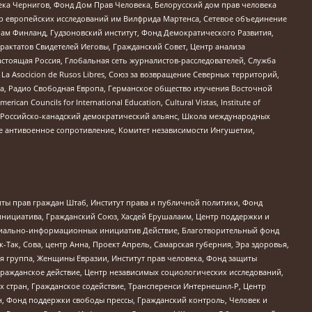
ека Чернигов, Фонд Дом Прав Человека, Белорусский дом прав человека
нтр европейских исследований им Вилфрида Мартенса, Сетевое объединение
Чам Финланд, Гудзоновский институт, Фонд Демократического Развития,
актатов Свидетелей Иеговы, Гражданский Совет, Центр анализа
астоящая Россия, Глобальная сеть журналистов-расследователей, Служба
a Asocicion de Rusos Libres, Союз за возвращение Северных территорий,
еста, Радио Свободная Европа, Германское общество изучения Восточной
ouncils for International Education, Cultural Vistas, Institute of
, Российско-канадский демократический альянс, Школа международных
е антивоенное сопротивление, Комитет независимости Ингушетии,
ты прав граждан Штаб, Институт права и публичной политики, Фонд
инициатива, Гражданский Союз, Хасдей Ерушалаим, Центр поддержки и
социально-информационных инициатив Действие, Благотворительный фонд
Так, Сова, центр Анна, Проект Апрель, Самарская губерния, Эра здоровья,
я группа, Женщины Евразии, Институт прав человека, Фонд защиты
Гражданское действие, Центр независимых социологических исследований,
стран, Гражданское содействие, Трансперенси Интернешнл-Р, Центр
н, Фонд поддержки свободы прессы, Гражданский контроль, Человек и