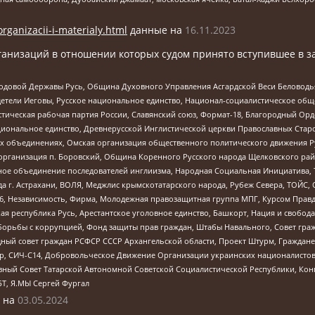
organizacii-i-materialy.html
данные на
16.11.2023
анизаций в отношении которых судом принято вступившее в з
 Родовой Державы Русь, Община Духовного Управления Асгардской Веси Беловод
детели Иеговы, Русское национальное единство, Национал-социалистическое об
истическая рабочая партия России, Славянский союз, Формат-18, Благородный Ор
ациональное единство, Древнерусской Инглистической церкви Православных Ста
ных объединениях, Омская организация общественного политического движения Р
рганизация п. Боровский, Община Коренного Русского народа Щелковского район
гиозное объединение последователей инглиизма, Народная Социальная Инициатива,
 г. Астрахани, ВОЛЯ, Меджлис крымскотатарского народа, Рубеж Севера, ТОЙС, 
6, Независимость, Фирма, Молодежная правозащитная группа МПГ, Курсом Правд
ая республика Русь, Арестантское уголовное единство, Башкорт, Нация и свобода,
орьбы с коррупцией, Фонд защиты прав граждан, Штабы Навального, Совет гражд
ный совет граждан РСФСР СССР Архангельской области, Проект Штурм, Граждане 
tsApp, СИЧ-С14, Добровольческое Движение Организации украинских националисто
ный Совет Татарской Автономной Советской Социалистической Республики, Кон
БТ, Я.МЫ Сергей Фургал
 на
03.05.2024