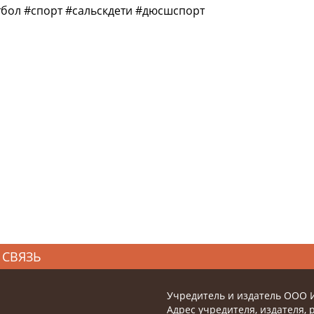
тбол #спорт #сальскдети #дюсшспорт
 СВЯЗЬ
Учредитель и издатель ООО 
Адрес учредителя, издателя, р