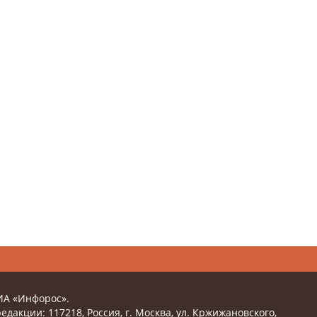
ИА «Инфорос».
едакции: 117218, Россия, г. Москва, ул. Кржижановского,