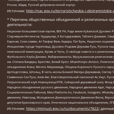
России, Айдар, Русский добровольческий корпус
Источник:
http://nac.gov.ru/terroristicheskie-i-ekstremistskie-
* Перечень общественных объединений и религиозных орг
деятельности:
Национал-большевистская партия, ВЕК РА, Рада земли Кубанской Духовно
Староверов-Инглингов, Нурджулар, К Богодержавию, Таблиги Джамаат, Сви
Карачая, Союз славян, Ат-Такфир Валь-Хиджра, Пит Буль, Национал-социал
Инициатива города Череповца, Духовно-Родовая Держава Русь, Русское н
нелегальной иммиграции, Кровь и Честь, О свободе совести и о религиоз
Футбольного Клуба Динамо, Файзрахманисты, Мусульманская религиозная о
им. Степана Бандеры, Братство, Белый Крест, Misanthropic division, Рели
объединение Атака, Мечеть Мирмамеда, Община Коренного Русского народа
Артподготовка, Штольц, В честь иконы Божией Матери Державная, Сектор 1
Славянских Сил Руси, Алля-Аят, Благотворительный пансионат Ак Умут, Русск
Патриотический клуб-Новокузнецк/РПК, Сибирский державный союз, Фонд б
Народное объединение русского движения, Народное движение Адат, Народ
Социалистических Районов, Meta Platforms Inc, Facebook, Instagram, Wha
движение, Невоград, Молодежное Демократическое Движение Весна, Верхов
депутатов Красноярского края, Этническое национальное объединение, ЛГ
Источник:
https://minjust.gov.ru/ru/documents/7822/
данные