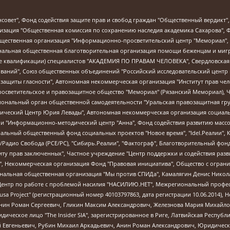
мная некоммерческая организация "Центр по работе с проблемой насилия "НАСИЛИЮ.НЕТ", Межрегиональный профессиональный союз работников здравоохранения "Альянс врачей", Юридическое лицо, зарегистрированное в Латвийской Республике, SIA "Medusa Project" (регистрационный номер 40103797863, дата регистрации 10.06.2014), Некоммерческая организация "Фонд по борьбе с коррупцией", Автономная некоммерческая организация "Институт права и публичной политики", Баданин Роман Сергеевич, Гликин Максим Александрович, Железнова Мария Михайловна, Лукьянова Юлия Сергеевна, Маетная Елизавета Витальевна, Маняхин Петр Борисович, Чуракова Ольга Владимировна, Ярош Юлия Петровна, Юридическое лицо "The Insider SIA", зарегистрированное в Риге, Латвийская Республика (дата регистрации 26.06.2015), являющееся администратором доменного имени интернет-издания "The Insider SIA", https://theins.ru, Постернак Алексей Евгеньевич, Рубин Михаил Аркадьевич, Анин Роман Александрович, Юридическое лицо Istories fonds, зарегистрированное в Латвийской Республике (регистрационный номер 50008295751, дата регистрации 24.02.2020), Великовский Дмитрий Александрович, Долинина Ирина Николаевна, Мароховская Алеся Алексеевна, Шлейнов Роман Юрьевич, Шмагун Олеся Валентиновна, Общество с ограниченной ответственностью "Альтаир 2021", Общество с ограниченной ответственностью "Вега 2021", Общество с ограниченной ответственностью "Главный редактор 2021", Общество с ограниченной ответственностью "Ромашки монолит", Важенков Артем Валерьевич, Ивановская областная общественная организация "Центр гендерных исследований", Гурман Юрий Альбертович, Медиапроект "ОВД-Инфо", Егоров Владимир Владимирович, Жилинский Владимир Александрович, Общество с ограниченной ответственностью "ЗП", Иванова София Юрьевна, Карезина Инна Павловна, Кильтау Екатерина Викторовна, Петров Алексей Викторович, Пискунов Сергей Евгеньевич, Смирнов Сергей Сергеевич, Тихонов Михаил Сергеевич, Общество с ограниченной ответственностью "ЖУРНАЛИСТ-ИНОСТРАННЫЙ АГЕНТ", Арапова Галина Юрьевна, Вольтская Татьяна Анатольевна, Американская компания "Mason G.E.S. Anonymous Foundation" (США), являющаяся владельцем интернет-издания https://mnews.world/, Компания "Stichting Bellingcat", зарегистрированная в Нидерландах (дата регистрации 11.07.2018), Захаров Андрей Вячеславович, Клепиковская Екатерина Дмитриевна, Общество с ограниченной ответственностью "МЕМО", Перл Роман Александрович, Симонов Евгений Алексеевич, Соловьева Елена Анатольевна, Сотников Даниил Владимирович, Сурначева Елизавета Дмитриевна, Автономная некоммерческая организация по защите прав человека и информированию населения "Якутия – Наше Мнение", Общество с ограниченной ответственностью "Москоу диджитал медиа", с 26.01.2023 Общество с ограниченной ответственностью "Чайка Белые сады", Ветошкина Валерия Валерьевна, Заговора Максим Александрович, Межрегиональное общественное движение "Российская ЛГБТ - сеть", Оленичев Максим Владимирович, Павлов Иван Юрьевич, Скворцова Елена Сергеевна, Общество с ограниченной ответственностью "Как бы инагент", Кочетков Игорь Викторович, Общество с ограниченной ответственностью "Честные выборы", Еланчик Олег Александрович, Общество с ограниченной ответственностью "Нобелевский призыв", Гималова Регина Эмилевна, Григорьев Андрей Валерьевич, Григорьева Алина Александровна, Ассоциация по содействию защите прав призывников, альтернативнослужащих и военнослужащих "Правозащитная группа "Гражданин.Армия.Право", Хисамова Регина Фаритовна, Автономная некоммерческая организация по реализации социально-правовых программ "Лилит", Дальн