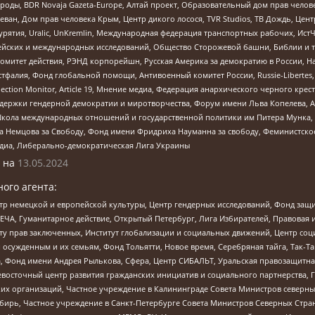
роды, BDR Novaja Gazeta-Europe, Алтай проект, Образовательный дом прав челов
еван, Дом прав человека Крым, Центр дикого лосося, TVR Studios, ТВ Дождь, Це
урятия, Uralic, UnKremlin, Международная федерация транспортных рабочих, Ист
ейских и международных исследований, Общество Сторожевой башни, Библии и тр
омитет действия, РЭНД корпорейшн, Русская Америка за демократию в России, Н
фалия, Фонд глобальной помощи, Антивоенный комитет России, Russie-Libertes, L
lection Monitor, Article 19, Мнение медиа, Федерация анархического черного кр
и гендерной демократии и миротворчества, Форум имени Льва Копелева, American C
г, Школа международных отношений и государственной политики им Питера Мунка
 Немцова за Свободу, Фонд имени Фридриха Науманна за свободу, Феминистско
медиа, Либерально-демократическая Лига Украины
 на
13.05.2024
ого агента:
р немецкой и европейской культуры, Центр гендерных исследований, Фонд защи
ЧА, Гуманитарное действие, Открытый Петербург, Лига Избирателей, Правовая 
иту прав заключенных, Институт глобализации и социальных движений, Центр 
ужденным и их семьям, Фонд Тольятти, Новое время, Серебряная тайга, Так-Так-
, Фонд имени Андрея Рылькова, Сфера, Центр СИБАЛЬТ, Уральская правозащитна
невосточный центр развития гражданских инициатив и социального партнерства, 
 организаций, Частное учреждение в Калининграде Совета Министров северных 
бирь, Частное учреждение в Санкт-Петербурге Совета Министров Северных Стра