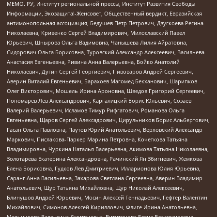
МЕМО. РУ, Институт региональной прессы, Институт Развития Свободы
Информации, Экозащита!-Женсовет, Общественный вердикт, Евразийская
антимонопольная ассоциация, Бедушев Петр Петрович, Дзугкоева Регина
Николаевна, Кривенко Сергей Владимирович, Милославский Павел
Юрьевич, Шнырова Ольга Вадимовна, Чанышева Лилия Айратовна,
Сидорович Ольга Борисовна, Туровский Александр Алексеевич, Васильева
Анастасия Евгеньевна, Ривина Анна Валерьевна, Бойко Анатолий
Николаевич, Дугин Сергей Георгиевич, Пивоваров Андрей Сергеевич,
Аверин Виталий Евгеньевич, Барахоев Магомед Бекханович, Шарипков
Олег Викторович, Мошель Ирина Ароновна, Шведов Григорий Сергеевич,
Пономарев Лев Александрович, Каргалицкий Борис Юльевич, Созаев
Валерий Валерьевич, Исламов Тимур Рифгатович, Романова Ольга
Евгеньевна, Щаров Сергей Алексадрович, Цирульников Борис Альбертович,
Гасан Ольга Павловна, Паутов Юрий Анатольевич, Верховский Александр
Маркович, Пислакова-Паркер Марина Петровна, Кочеткова Татьяна
Владимировна, Чуркина Наталья Валерьевна, Акимова Татьяна Николаевна,
Золотарева Екатерина Александровна, Рачинский Ян Збигневич, Жемкова
Елена Борисовна, Гудков Лев Дмитриевич, Илларионова Юлия Юрьевна,
Саранг Анна Васильевна, Захарова Светлана Сергеевна, Аверин Владимир
Анатольевич, Щур Татьяна Михайловна, Щур Николай Алексеевич,
Блинушов Андрей Юрьевич, Мосин Алексей Геннадьевич, Гефтер Валентин
Михайлович, Симонов Алексей Кириллович, Флиге Ирина Анатольевна,
Мельникова Валентина Дмитриевна, Вититинова Елена Владимировна,