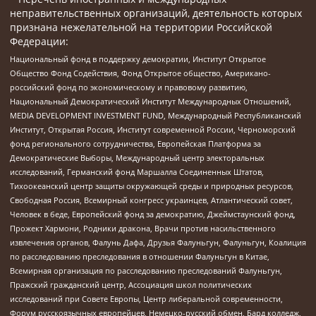
неправительственных организаций, деятельность которых
признана нежелательной на территории Российской
Федерации:
Национальный фонд в поддержку демократии, Институт Открытое
Общество Фонд Содействия, Фонд Открытое общество, Американо-
российский фонд по экономическому и правовому развитию,
Национальный Демократический Институт Международных Отношений,
MEDIA DEVELOPMENT INVESTMENT FUND, Международный Республиканский
Институт, Открытая Россия, Институт современной России, Черноморский
фонд регионального сотрудничества, Европейская Платформа за
Демократические Выборы, Международный центр электоральных
исследований, Германский фонд Маршалла Соединенных Штатов,
Тихоокеанский центр защиты окружающей среды и природных ресурсов,
Свободная Россия, Всемирный конгресс украинцев, Атлантический совет,
Человек в беде, Европейский фонд за демократию, Джеймстаунский фонд,
Прожект Хармони, Родники дракона, Врачи против насильственного
извлечения органов, Фалунь Дафа, Друзья Фалуньгун, Фалуньгун, Коалиция
по расследованию преследования в отношении Фалуньгун в Китае,
Всемирная организация по расследованию преследований Фалуньгун,
Пражский гражданский центр, Ассоциация школ политических
исследований при Совете Европы, Центр либеральной современности,
Форум русскоязычных европейцев, Немецко-русский обмен, Бард колледж,