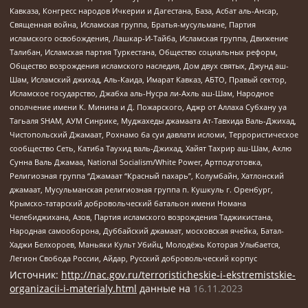
Кавказа, Конгресс народов Ичкерии и Дагестана, База, Асбат аль-Ансар,
Священная война, Исламская группа, Братья-мусульмане, Партия
исламского освобождения, Лашкар-И-Тайба, Исламская группа, Движение
Талибан, Исламская партия Туркестана, Общество социальных реформ,
Общество возрождения исламского наследия, Дом двух святых, Джунд аш-
Шам, Исламский джихад, Аль-Каида, Имарат Кавказ, АБТО, Правый сектор,
Исламское государство, Джабха аль-Нусра ли-Ахль аш-Шам, Народное
ополчение имени К. Минина и Д. Пожарского, Аджр от Аллаха Субхану уа
Тагьаля SHAM, АУМ Синрике, Муджахеды джамаата Ат-Тавхида Валь-Джихад,
Чистопольский Джамаат, Рохнамо ба суи давлати исломи, Террористическое
сообщество Сеть, Катиба Таухид валь-Джихад, Хайят Тахрир аш-Шам, Ахлю
Сунна Валь Джамаа, National Socialism/White Power, Артподготовка,
Религиозная группа “Джамаат “Красный пахарь”, Колумбайн, Хатлонский
джамаат, Мусульманская религиозная группа п. Кушкуль г. Оренбург,
Крымско-татарский добровольческий батальон имени Номана
Челебиджихана, Азов, Партия исламского возрождения Таджикистана,
Народная самооборона, Дуббайский джамаат, московская ячейка, Батал-
Хаджи Белхороев, Маньяки Культ Убийц, Молодёжь Которая Улыбается,
Легион Свобода России, Айдар, Русский добровольческий корпус
Источник:
http://nac.gov.ru/terroristicheskie-i-ekstremistskie-
organizacii-i-materialy.html
данные на
16.11.2023