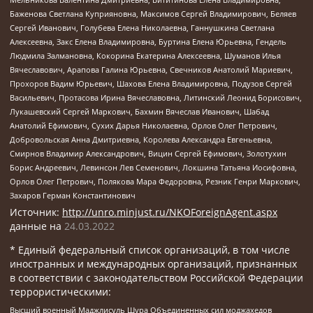
Баженова Светлана Куприяновна, Максимов Сергей Владимирович, Беляев
Сергей Иванович, Голубева Елена Николаевна, Ганнушкина Светлана
Алексеевна, Закс Елена Владимировна, Буртина Елена Юрьевна, Гендель
Людмила Залмановна, Кокорина Екатерина Алексеевна, Шуманов Илья
Вячеславович, Арапова Галина Юрьевна, Свечников Анатолий Мариевич,
Прохоров Вадим Юрьевич, Шахова Елена Владимировна, Подузов Сергей
Васильевич, Протасова Ирина Вячеславовна, Литинский Леонид Борисович,
Лукашевский Сергей Маркович, Бахмин Вячеслав Иванович, Шабад
Анатолий Ефимович, Сухих Дарья Николаевна, Орлов Олег Петрович,
Добровольская Анна Дмитриевна, Королева Александра Евгеньевна,
Смирнов Владимир Александрович, Вицин Сергей Ефимович, Золотухин
Борис Андреевич, Левинсон Лев Семенович, Локшина Татьяна Иосифовна,
Орлов Олег Петрович, Полякова Мара Федоровна, Резник Генри Маркович,
Захаров Герман Константинович
Источник:
http://unro.minjust.ru/NKOForeignAgent.aspx
данные на
24.03.2022
* Единый федеральный список организаций, в том числе
иностранных и международных организаций, признанных
в соответствии с законодательством Российской Федерации
террористическими:
Высший военный Маджлисуль Шура Объединенных сил моджахедов