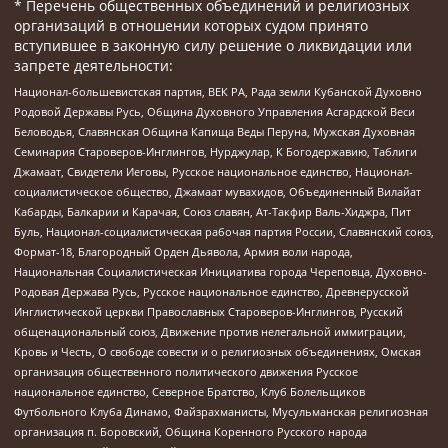
* Перечень общественных объединений и религиозных
организаций в отношении которых судом принято
вступившее в законную силу решение о ликвидации или
запрете деятельности:
Национал-большевистская партия, ВЕК РА, Рада земли Кубанской Духовно
Родовой Державы Русь, Община Духовного Управления Асгардской Веси
Беловодья, Славянская Община Капища Веды Перуна, Мужская Духовная
Семинария Староверов-Инглингов, Нурджулар, К Богодержавию, Таблиги
Джамаат, Свидетели Иеговы, Русское национальное единство, Национал-
социалистическое общество, Джамаат мувахидов, Объединенный Вилайат
Кабарды, Балкарии и Карачая, Союз славян, Ат-Такфир Валь-Хиджра, Пит
Буль, Национал-социалистическая рабочая партия России, Славянский союз,
Формат-18, Благородный Орден Дьявола, Армия воли народа,
Национальная Социалистическая Инициатива города Череповца, Духовно-
Родовая Держава Русь, Русское национальное единство, Древнерусской
Инглистической церкви Православных Староверов-Инглингов, Русский
общенациональный союз, Движение против нелегальной иммиграции,
Кровь и Честь, О свободе совести и о религиозных объединениях, Омская
организация общественного политического движения Русское
национальное единство, Северное Братство, Клуб Болельщиков
Футбольного Клуба Динамо, Файзрахманисты, Мусульманская религиозная
организация п. Боровский, Община Коренного Русского народа