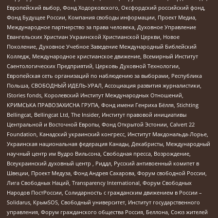
Европейский выбор, Фонд Ходорковского, Оксфордский российский фонд,
Фонд Будущее России, Компания свободы информации, Проект Медиа,
Международное партнерство за права человека, Духовное Управление
Евангельских Христиан Украинской Христианской Церкви, Новое
Поколение, Духовное Учебное Заведение Международный Библейский
Колледж, Международное христианское движение, Всемирный Институт
Саентологических Предприятий, Церковь Духовной Технологии,
Европейская сеть организаций по наблюдению за выборами, Республика
Польша, СВОБОДНЫЙ ИДЕЛЬ-УРАЛ, Ассоциация развития журналистики,
IStories fonds, Королевский Институт Международных Отношений,
КРИМСЬКА ПРАВОЗАХИСНА ГРУПА, Фонд имени Генриха Бёлля, Stichting
Bellingcat, Bellingcat Ltd, The Insider, Институт правовой инициативы
Центральной и Восточной Европы, Фонд Открытой Эстонии, Calvert 22
Foundation, Канадский украинский конгресс, Институт Макдональда-Лорье,
Украинская национальная федерация Канады, Декабристы, Международный
научный центр им Вудро Вильсона, Свободная пресса, Возрождение,
Всеукраинский духовный центр , Риддл, Русский антивоенный комитет в
Швеции, Проект Медуза, Фонд Андрея Сахарова, Форум свободной России,
Лига Свободных Наций, Transparеncy International, Форум Свободных
Народов ПостРоссии, Солидарность с гражданским движением в России –
Solidarus, КрымSOS, Свободный университет, Институт государственного
управления, Форум гражданского общества Россия, Беллона, Союз жителей