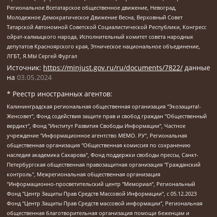
Региональное Всетатарское общественное движение, Невоград,
Молодежное Демократическое Движение Весна, Верховный Совет
Татарской Автономной Советской Социалистической Республики, Конгресс
ойрат-калмыцкого народа, Исполнительный комитет совета народных
депутатов Красноярского края, Этническое национальное объединение,
ЛГБТ, Я.МЫ Сергей Фургал
Источник:
https://minjust.gov.ru/ru/documents/7822/
данные
на
03.05.2024
* Реестр иностранных агентов:
Калининградская региональная общественная организация "Экозащита!-Женсовет", Фонд содействия защите прав и свобод граждан "Общественный вердикт", Фонд "Институт Развития Свободы Информации", Частное учреждение "Информационное агентство МЕМО. РУ", Региональная общественная организация "Общественная комиссия по сохранению наследия академика Сахарова", Фонд поддержки свободы прессы, Санкт-Петербургская общественная правозащитная организация "Гражданский контроль", Межрегиональная общественная организация "Информационно-просветительский центр "Мемориал", Региональный Фонд "Центр Защиты Прав Средств Массовой Информации", с 05.12.2023 Фонд "Центр Защиты Прав Средств массовой информации", Региональная общественная благотворительная организация помощи беженцам и мигрантам "Гражданское содействие", Негосударственное образовательное учреждение дополнительного профессионального образования (повышение квалификации) специалистов "АКАДЕМИЯ ПО ПРАВАМ ЧЕЛОВЕКА", Свердловская региональная общественная организация "Сутяжник", Автономная некоммерческая организация "Центр независимых социологических исследований", Союз общественных объединений "Российский исследовательский центр по правам человека", Региональное общественное учреждение научно-информационный центр "МЕМОРИАЛ", Некоммерческая организация "Фонд защиты гласности", Автономная некоммерческая организация "Институт прав человека", Городская общественная организация "Екатеринбургское общество "МЕМОРИАЛ", Городская общественная организация "Рязанское историко-просветительское и правозащитное общество "Мемориал" (Рязанский Мемориал), Челябинский региональный орган общественной самодеятельности – женское общественное объединение "Женщины Евразии", Челябинский региональный орган общественной самодеятельности "Уральская правозащитная группа", Фонд содействия защите здоровья и социальной справедливости имени Андрея Рылькова, Автономная Некоммерческая Организация "Аналитический Центр Юрия Левады", Автономная некоммерческая организация социальной поддержки населения "Проект Апрель", Региональная общественная организация помощи женщинам и детям, находящимся в кризисной ситуации "Информационно-методический центр "Анна", Фонд содействия развитию массовых коммуникаций и правовому просвещению "Так-так-Так", Фонд содействия устойчивому развитию "Серебряная тайга", Свердловский региональный общественный фонд социальных проектов "Новое время", "Idel.Реалии", Кавказ.Реалии, Крым.Реалии, Телеканал Настоящее Время, Татаро-башкирская служба Радио Свобода (Azatliq Radiosi), Радио Свободная Европа/Радио Свобода (PCE/PC), "Сибирь.Реалии", "Фактограф", Благотворительный фонд помощи осужденным и их семьям, Автономная некоммерческая организация "Институт глобализации и социальных движений", Фонд "В защиту прав заключенных", Частное учреждение "Центр поддержки и содействия развитию средств массовой информации", Пензенский региональный общественный благотворительный фонд "Гражданский союз", "Север.Реалии", Некоммерческая организация Фонд "Правовая инициатива", Общество с ограниченной ответственностью "Радио Свободная Европа/Радио Свобода", Чешское информационное агентство "MEDIUM-ORIENT", Красноярская региональная общественная организация "Мы против СПИДа", Камалягин Денис Николаевич, Маркелов Сергей Евгеньевич, Пономарев Лев Александрович, Савицкая Людмила Алексеевна, Автономная некоммерческая организация "Центр по работе с проблемой насилия "НАСИЛИЮ.НЕТ", Межрегиональный профессиональный союз работников здравоохранения "Альянс врачей", Юридическое лицо, зарегистрированное в Латвийской Республике, SIA "Medusa Project" (регистрационный номер 40103797863, дата регистрации 10.06.2014), Некоммерческая организация "Фонд по борьбе с коррупцией", Автономная некоммерческая организация "Институт права и публичной политики", Баданин Роман Сергеевич, Гликин Максим Александрович, Железнова Мария Михайловна, Лукьянова Юлия Сергеевна, Маетная Елизавета Витальевна, Маняхин Петр Борисович, Чуракова Ольга Владимировна, Ярош Юлия Петровна, Юридическое лицо "The Insider SIA", зарегистрированное в Риге, Латвийская Республика (дата регистрации 26.06.2015), являющееся администратором доменного имени интернет-издания "The Insider SIA", https://theins.ru, Постернак Алексей Евгеньевич, Рубин Михаил Аркадьевич, Анин Роман Александрович, Юридическое лицо Istories fonds, зарегистрированное в Латвийской Республике (регистрационный номер 50008295751, дата регистрации 24.02.2020), Великовский Дмитрий Александрович, Долинина Ирина Николаевна, Мароховская Алеся Алексеевна, Шлейнов Роман Юрьевич, Шмагун Олеся Валентиновна, Общество с ограниченной ответственностью "Альтаир 2021", Общество с ограниченной ответственностью "Вега 2021", Общество с ограниченной ответственностью "Главный редактор 2021", Общество с ограниченной ответственностью "Ромашки монолит", Важенков Артем Валерьевич, Ивановская областная общественная организация "Центр гендерных исследований", Гурман Юрий Альбертович, Медиапроект "ОВД-Инфо", Егоров Владимир Владимирович, Жилинский Владимир Александрович, Общество с ограниченной ответственностью "ЗП", Иванова София Юрьевна, Карезина Инна Павловна, Кильтау Екатерина Викторовна, Петров Алексей Викторович, Пискунов Сергей Евгеньевич, Смирнов Сергей Сергеевич, Тихонов Михаил Сергеевич, Общество с ограниченной ответственностью "ЖУРНАЛИСТ-ИНОСТРАННЫЙ АГЕНТ", Арапова Галина Юрьевна, Вольтская Татьяна Анатольевна, Американская компания "Mason G.E.S. Anonymous Foundation" (США), являющаяся владельцем интернет-издания https://mnews.world/, Компания "Stichting Bellingcat", зарегистрированная в Нидерландах (дата регистрации 11.07.2018), Захаров Андрей Вячеславович, Клепиковская Екатерина Дмитриевна, Общество с ограниченной ответственностью "МЕМО", Перл Роман Александрович, Симонов Евгений Алексеевич, Соловьева Елена Анатольевна, Сотников Даниил Владимирович, Сурначева Елизавета Дмитриевна, Автономная некоммерческая организация по защите прав человека и информированию населения "Якутия – Наше Мнение", Общество с ограниченной ответственностью "Москоу диджитал медиа", с 26.01.2023 Общество с ограниченной ответственностью "Чайка Белые сады", Ветошкина Валерия Валерьевна, Заговора Максим Александрович, Межрегиональное общественное движение "Российская ЛГБТ - сеть", Оленичев Максим Владимирович, Павлов Иван Юрьевич, Скворцова Елена Сергеевна, Общество с ограниченной ответственностью "Как бы инагент", Кочетков Игорь Викторович, Общество с ограниченной ответственностью "Честные выборы", Еланчик Олег Александрович, Общество с ограниченной ответственностью "Нобелевский призыв", Гималова Регина Эмилевна, Григорьев Андрей Валерьевич, Григорьева Алина Александровна, Ассоциация по содействию защите прав призывников, альтернативнослужащих и военнослужащих "Правозащитная группа "Гражданин.Армия.Право", Хисамова Регина Фаритовна, Автономная некоммерческая организация по реализации социально-правовых программ "Лилит", Дальневосточное общественное движение "Маяк", Санкт-Петербургская ЛГБТ-инициативная группа "Выход", Инициативная группа ЛГБТ+ "Реверс", Алексеев Андрей Викторович, Бекбулатова Таисия Львовна, Беляев Иван Михайлович, Владыкина Елена Сергеевна, Гельман Марат Александрович, Никульшина Вероника Юрьевна, Толоконникова Надежда Андреевна, Шендерович Виктор Анатольевич, Общество с ограниченной ответственностью "Данное сообщение", Общество с ограниченной ответственностью Издательский дом "Новая глава", Айнбиндер Александра Александровна, Московский комьюнити-центр для ЛГБТ+инициатив, Благотворительный фонд развития филантропии, Deutsche Welle (Германия, Kurt-Schumacher-Strasse 3, 53113 Bonn), Борзунова Мария Михайловна, Воробьев Виктор Викторович, Голубева Анна Львовна, Константинова Алла Михайловна, Малкова Ирина Владимировна, Мурадов Мурад Абдулгалимович, Осетинская Елизавета Николаевна, Понасенков Евгений Николаевич, Ганапольский Матвей Юрьевич, Киселев Евгений Алексеевич, Борухович Ирина Григорьевна, Дремин Иван Тимофеевич, Дубровский Дмитрий Викторович, Красноярская региональная общественная организация поддержки и развития альтернативных образовательных технологий и межкультурных коммуникаций "ИНТЕРРА", Маяковская Екатерина Алексеевна, Фейгин Марк Захарович, Филимонов Андрей Викторович, Дзугкоева Регина Николаевна, Доброхотов Роман Александрович, Дудь Юрий Александрович, Елкин Сергей Владимирович, Кругликов Кирилл Игоревич, Сабунаева Мария Леонидовна, Семенов Алексей Владимирович, Шаинян Карен Багратович, Шульман Екатерина Михайловна, Асафьев Артур Валерьевич, Вахштайн Виктор Семенович, Венедиктов Алексей Алексеевич, Лушникова Екатерина Евгеньевна, Волков Леонид Михайлович, Невзоров Александр Глебович, Пархоменко Сергей Борисович, Сироткин Ярослав Николаевич, Кара-Мурза Владимир Владимирович, Баранова Наталья Владимировна, Гозман Леонид Яковлевич, Кагарлицкий Борис Юльевич, Климарев Михаил Валерьевич, Милов Владимир Станиславович, Автономная некоммерческая организация Краснодарский центр современного искусства "Типография", Моргенштерн Алишер Тагирович, Соболь Любовь Эдуардовна, Общество с ограниченной ответственностью "ЛИЗА НОРМ", Каспаров Гарри Кимович, Ходорковский Михаил Борисович, Общество с ограниченной ответственностью "Апрельские тезисы", Данилович Ирина Брониславовна, Кашин Олег Владимирович, Петров Николай Владимирович, Пивоваров Алексей Владимирович, Соколов Михаил Владимирович, Цветкова Юлия Владимировна, Чичваркин Евгений Александрович, Комитет против пыток/Команда против пыток, Общество с ограниченной ответственностью "Первый научный", Общество с ограниченной ответственностью "Вертолет и ко", Белоцерковская Вероника Борисовна, Кац Максим Евгеньевич, Лазарева Татьяна Юрьевна, Шаведдинов Руслан Табризович, Яшин Илья Валерьевич, Общество с ограниченной ответственностью "Иноагент ААВ", Алешковский Дмитрий Петрович, Альбац Евгения Марковна, Быков Дмитрий Львович, Галямина Юлия Евгеньевна, Лойко Сергей Леонидович, Мартынов Кирилл Константинович, Медведев Сергей Александрович, Крашенинников Федор Геннадиевич, Гордеева Катерина Вл