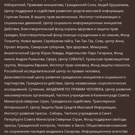
Избирателей, Правовая инициатива, Гражданский Союз, Хасдей Ерушалаим,
Центр поддержки и содействия развитию средств массовой информации,
Горячая Линия, В защиту прав заключенных, Институт глобализации и
социальных движений, Центр социально-информационных инициатив
Действие, Благотворительный фонд охраны здоровья и защиты прав
граждан, Благотворительный фонд помощи осужденным и их семьям, Фонд
Тольятти, Новое время, Серебряная тайга, Так-Так-Так, Сова, центр Анна,
Проект Апрель, Самарская губерния, Эра здоровья, Мемориал,
Аналитический Центр Юрия Левады, Издательство Парк Гагарина, Фонд
имени Андрея Рылькова, Сфера, Центр СИБАЛЬТ, Уральская правозащитная
группа, Женщины Евразии, Институт прав человека, Фонд защиты гласности,
Российский исследовательский центр по правам человека,
Дальневосточный центр развития гражданских инициатив и социального
партнерства, Гражданское действие, Центр независимых социологических
исследований, Сутяжник, АКАДЕМИЯ ПО ПРАВАМ ЧЕЛОВЕКА, Центр развития
некоммерческих организаций, Частное учреждение в Калининграде Совета
Министров северных стран, Гражданское содействие, Трансперенси
Интернешнл-Р, Центр Защиты Прав Средств Массовой Информации,
Институт развития прессы - Сибирь, Частное учреждение в Санкт-
Петербурге Совета Министров Северных Стран, Фонд поддержки свободы
прессы, Гражданский контроль, Человек и Закон, Общественная комиссия
по сохранению наследия академика Сахарова, Информационное агентство