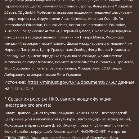
Германское общество изучения Восточной Европы, Фонд имени Фридриха
Эберта, XZ gGmbH, Мобильная академия поддержки гендерной демократии
и миротворчества, Форум имени Льва Копелева, American Councils for
International Education, Cultural Vistas, Institute of International Education,
Антивоенное движение Антальи, Открытый диалог, Школа международных
отношений и государственной политики им Питера Мунка, Российско-
канадский демократический альянс, Школа международных отношений им
Нормана Патерсона, Центр Гражданских Свобод, Фонд Бориса Немцова за
Свободу, Фонд имени Фридриха Науманна за свободу, Феминистское
антивоенное сопротивление, Комитет независимости Ингушетии, Прометей,
Stop Occupation of Karelia, Вернись живым, Фридом Хаус, СОТА медиа,
Либерально-демократическая Лига Украины
Источник:
https://minjust.gov.ru/ru/documents/7756/
данные
на
13.05.2024
* Сведения реестра НКО, выполняющих функции
иностранного агента:
Лилит, Правозащитная группа Гражданин.Армия.Право, Нижегородский
центр немецкой и европейской культуры, Центр гендерных исследований,
Фонд защиты прав граждан Штаб, Институт права и публичной политики,
Фонд борьбы с коррупцией, Альянс врачей, НАСИЛИЮ.НЕТ, Мы против
СПИДа, СВЕЧА, Гуманитарное действие, Открытый Петербург, Лига