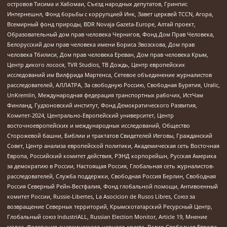
островов Тисима и Хабомаи, Съезд народных депутатов, Гринпис
Интернешнл, Фонд борьбы с коррупцией Инк, Завет церквей TCCN, Агора,
Всемирный фонд природы, BDR Novaja Gazeta-Europe, Алтай проект,
Образовательный дом прав человека Чернигов, Фонд Дом Прав Человека,
Белорусский дом прав человека имени Бориса Звозскова, Дом прав
человека Тбилиси, Дом прав человека Ереван, Дом прав человека Крым,
Центр дикого лосося, TVR Studios, ТВ Дождь, Центр европейских
исследований им Вилфрида Мартенса, Сетевое объединение журналистов
расследователей, АЛЛАТРА, За свободную Россию, Свободная Бурятия, Uralic,
UnKremlin, Международная федерация транспортных рабочих, ИстЧам
Финланд, Гудзоновский институт, Фонд Демократического Развития,
Комитет-2024, Центрально-Европейский университет, Центр
восточноевропейских и международных исследований, Общество
Сторожевой башни, Библии и трактатов Свидетелей Иеговы, Гражданский
Совет, Центр анализа европейской политики, Академическая сеть Восточная
Европа, Российский комитет действия, РЭНД корпорейшн, Русская Америка
за демократию в России, Настоящая Россия, Глобальная сеть журналистов-
расследователей, Служба поддержки, Свободная Россия Берлин, Свободная
Россия Северный Рейн-Вестфалия, Фонд глобальной помощи, Антивоенный
комитет России, Russie-Libertes, La Asocicion de Rusos Libres, Союз за
возвращение Северных территорий, Крымскотатарский Ресурсный Центр,
Глобальный союз IndustriALL, Russian Election Monitor, Article 19, Мнение
медиа, Федерация анархического черного креста, Радио Свободная Европа,