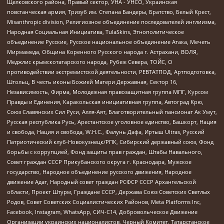
Щелковского района, Правый сектор, УНА - УНСО, Украинская
повстанческая армия, Тризуб им. Степана Бандеры, Братство, Белый Крест,
Misanthropic division, Религиозное объединение последователей инглиизма,
Народная Социальная Инициатива, TulaSkins, Этнополитическое
объединение Русские, Русское национальное объединение Атака, Мечеть
Мирмамеда, Община Коренного Русского народа г. Астрахани, ВОЛЯ,
Меджлис крымскотатарского народа, Рубеж Севера, ТОЙС, О
противодействии экстремистской деятельности, РЕВТАТПОД, Артподготовка,
Штольц, В честь иконы Божией Матери Державная, Сектор 16,
Независимость, Фирма, Молодежная правозащитная группа МПГ, Курсом
Правды и Единения, Каракольская инициативная группа, Автоград Крю,
Союз Славянских Сил Руси, Алля-Аят, Благотворительный пансионат Ак Умут,
Русская республика Русь, Арестантское уголовное единство, Башкорт, Нация
и свобода, Нация и свобода, W.H.С., Фалунь Дафа, Иртыш Ultras, Русский
Патриотический клуб-Новокузнецк/РПК, Сибирский державный союз, Фонд
борьбы с коррупцией, Фонд защиты прав граждан, Штабы Навального,
Совет граждан СССР Прикубанского округа г. Краснодара, Мужское
государство, Народное объединение русского движения, Народное
движение Адат, Народный совет граждан РСФСР СССР Архангельской
области, Проект Штурм, Граждане СССР, Держава Союз Советских Светлых
Родов, Совет Советских Социалистических Районов, Meta Platforms Inc,
Facebook, Instagram, WhatsApp, СИЧ-С14, Добровольческое Движение
Организации украинских националистов, Черный Комитет, Татарстанское