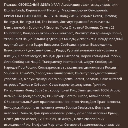
Польша, СВОБОДНЫЙ ИДЕЛЬ-УРАЛ, Ассоциация развития журналистики,
IStories fonds, Королевский Институт Международных Отношений,
КРИМСЬКА ПРАВОЗАХИСНА ГРУПА, Фонд имени Генриха Бёлля, Stichting
Bellingcat, Bellingcat Ltd, The Insider, Институт правовой инициативы
Центральной и Восточной Европы, Фонд Открытой Эстонии, Calvert 22
Foundation, Канадский украинский конгресс, Институт Макдональда-Лорье,
Украинская национальная федерация Канады, Декабристы, Международный
научный центр им Вудро Вильсона, Свободная пресса, Возрождение,
Всеукраинский духовный центр , Риддл, Русский антивоенный комитет в
Швеции, Проект Медуза, Фонд Андрея Сахарова, Форум свободной России,
Лига Свободных Наций, Transparеncy International, Форум Свободных
Народов ПостРоссии, Солидарность с гражданским движением в России –
Solidarus, КрымSOS, Свободный университет, Институт государственного
управления, Форум гражданского общества Россия, Беллона, Союз жителей
островов Тисима и Хабомаи, Съезд народных депутатов, Гринпис
Интернешнл, Фонд борьбы с коррупцией Инк, Завет церквей TCCN, Агора,
Всемирный фонд природы, BDR Novaja Gazeta-Europe, Алтай проект,
Образовательный дом прав человека Чернигов, Фонд Дом Прав Человека,
Белорусский дом прав человека имени Бориса Звозскова, Дом прав
человека Тбилиси, Дом прав человека Ереван, Дом прав человека Крым,
Центр дикого лосося, TVR Studios, ТВ Дождь, Центр европейских
исследований им Вилфрида Мартенса, Сетевое объединение журналистов