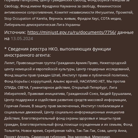
Свободу, Фонд имени Фридриха Науманна за свободу, Феминистское
антивоенное сопротивление, Комитет независимости Ингушетии, Прометей,
Stop Occupation of Karelia, Вернись живым, Фридом Хаус, СОТА медиа,
Либерально-демократическая Лига Украины
Источник:
https://minjust.gov.ru/ru/documents/7756/
данные
на
13.05.2024
* Сведения реестра НКО, выполняющих функции
иностранного агента:
Лилит, Правозащитная группа Гражданин.Армия.Право, Нижегородский
центр немецкой и европейской культуры, Центр гендерных исследований,
Фонд защиты прав граждан Штаб, Институт права и публичной политики,
Фонд борьбы с коррупцией, Альянс врачей, НАСИЛИЮ.НЕТ, Мы против
СПИДа, СВЕЧА, Гуманитарное действие, Открытый Петербург, Лига
Избирателей, Правовая инициатива, Гражданский Союз, Хасдей Ерушалаим,
Центр поддержки и содействия развитию средств массовой информации,
Горячая Линия, В защиту прав заключенных, Институт глобализации и
социальных движений, Центр социально-информационных инициатив
Действие, Благотворительный фонд охраны здоровья и защиты прав
граждан, Благотворительный фонд помощи осужденным и их семьям, Фонд
Тольятти, Новое время, Серебряная тайга, Так-Так-Так, Сова, центр Анна,
Проект Апрель, Самарская губерния, Эра здоровья, Мемориал,