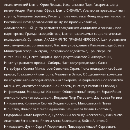
Аналитический Центр Юрия Левады, Издательство Парк Гагарина, Фонд
имени Андрея Рылькова, Сфера, Центр СИБАЛЬТ, Уральская правозащитная
группа, Женщины Евразии, Институт прав человека, Фонд защиты гласности,
Российский исследовательский центр по правам человека,
Дальневосточный центр развития гражданских инициатив и социального
партнерства, Гражданское действие, Центр независимых социологических
исследований, Сутяжник, АКАДЕМИЯ ПО ПРАВАМ ЧЕЛОВЕКА, Центр развития
некоммерческих организаций, Частное учреждение в Калининграде Совета
Министров северных стран, Гражданское содействие, Трансперенси
Интернешнл-Р, Центр Защиты Прав Средств Массовой Информации,
Институт развития прессы - Сибирь, Частное учреждение в Санкт-
Петербурге Совета Министров Северных Стран, Фонд поддержки свободы
прессы, Гражданский контроль, Человек и Закон, Общественная комиссия
по сохранению наследия академика Сахарова, Информационное агентство
МЕМО. РУ, Институт региональной прессы, Институт Развития Свободы
Информации, Экозащита!-Женсовет, Общественный вердикт, Евразийская
антимонопольная ассоциация, Бедушев Петр Петрович, Дзугкоева Регина
Николаевна, Кривенко Сергей Владимирович, Милославский Павел
Юрьевич, Шнырова Ольга Вадимовна, Чанышева Лилия Айратовна,
Сидорович Ольга Борисовна, Туровский Александр Алексеевич, Васильева
Анастасия Евгеньевна, Ривина Анна Валерьевна, Бойко Анатолий
Николаевич, Дугин Сергей Георгиевич, Пивоваров Андрей Сергеевич,