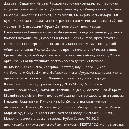
Джамаат, Свидетели Иеговы, Русское национальное единство, Национал-
социалистическое общество, Джамаат мувахидов, Объединенный Вилайат
Кабарды, Балкарии и Карачая, Союз славян, Ат-Такфир Валь-Хиджра, Пит
Буль, Национал-социалистическая рабочая партия России, Славянский союз,
Формат-18, Благородный Орден Дьявола, Армия воли народа,
Национальная Социалистическая Инициатива города Череповца, Духовно-
Родовая Держава Русь, Русское национальное единство, Древнерусской
Инглистической церкви Православных Староверов-Инглингов, Русский
общенациональный союз, Движение против нелегальной иммиграции,
Кровь и Честь, О свободе совести и о религиозных объединениях, Омская
организация общественного политического движения Русское
национальное единство, Северное Братство, Клуб Болельщиков
Футбольного Клуба Динамо, Файзрахманисты, Мусульманская религиозная
организация п. Боровский, Община Коренного Русского народа
Щелковского района, Правый сектор, УНА - УНСО, Украинская
повстанческая армия, Тризуб им. Степана Бандеры, Братство, Белый Крест,
Misanthropic division, Религиозное объединение последователей инглиизма,
Народная Социальная Инициатива, TulaSkins, Этнополитическое
объединение Русские, Русское национальное объединение Атака, Мечеть
Мирмамеда, Община Коренного Русского народа г. Астрахани, ВОЛЯ,
Меджлис крымскотатарского народа, Рубеж Севера, ТОЙС, О
противодействии экстремистской деятельности, РЕВТАТПОД, Артподготовка,