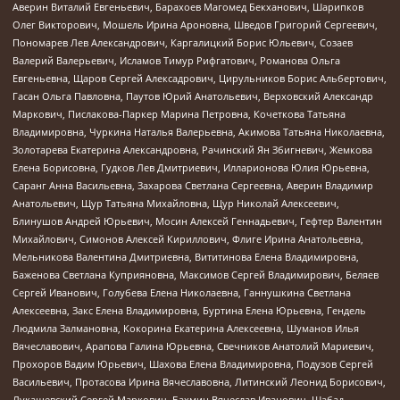
Аверин Виталий Евгеньевич, Барахоев Магомед Бекханович, Шарипков
Олег Викторович, Мошель Ирина Ароновна, Шведов Григорий Сергеевич,
Пономарев Лев Александрович, Каргалицкий Борис Юльевич, Созаев
Валерий Валерьевич, Исламов Тимур Рифгатович, Романова Ольга
Евгеньевна, Щаров Сергей Алексадрович, Цирульников Борис Альбертович,
Гасан Ольга Павловна, Паутов Юрий Анатольевич, Верховский Александр
Маркович, Пислакова-Паркер Марина Петровна, Кочеткова Татьяна
Владимировна, Чуркина Наталья Валерьевна, Акимова Татьяна Николаевна,
Золотарева Екатерина Александровна, Рачинский Ян Збигневич, Жемкова
Елена Борисовна, Гудков Лев Дмитриевич, Илларионова Юлия Юрьевна,
Саранг Анна Васильевна, Захарова Светлана Сергеевна, Аверин Владимир
Анатольевич, Щур Татьяна Михайловна, Щур Николай Алексеевич,
Блинушов Андрей Юрьевич, Мосин Алексей Геннадьевич, Гефтер Валентин
Михайлович, Симонов Алексей Кириллович, Флиге Ирина Анатольевна,
Мельникова Валентина Дмитриевна, Вититинова Елена Владимировна,
Баженова Светлана Куприяновна, Максимов Сергей Владимирович, Беляев
Сергей Иванович, Голубева Елена Николаевна, Ганнушкина Светлана
Алексеевна, Закс Елена Владимировна, Буртина Елена Юрьевна, Гендель
Людмила Залмановна, Кокорина Екатерина Алексеевна, Шуманов Илья
Вячеславович, Арапова Галина Юрьевна, Свечников Анатолий Мариевич,
Прохоров Вадим Юрьевич, Шахова Елена Владимировна, Подузов Сергей
Васильевич, Протасова Ирина Вячеславовна, Литинский Леонид Борисович,
Лукашевский Сергей Маркович, Бахмин Вячеслав Иванович, Шабад