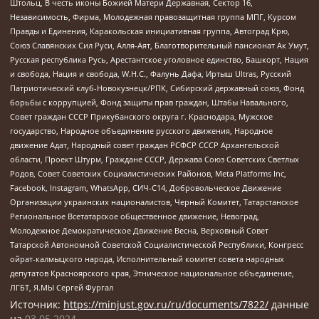
Штольц, В честь иконы Божией Матери Державная, Сектор 16,
Независимость, Фирма, Молодежная правозащитная группа МПГ, Курсом
Правды и Единения, Каракольская инициативная группа, Автоград Крю,
Союз Славянских Сил Руси, Алля-Аят, Благотворительный пансионат Ак Умут,
Русская республика Русь, Арестантское уголовное единство, Башкорт, Нация
и свобода, Нация и свобода, W.H.С., Фалунь Дафа, Иртыш Ultras, Русский
Патриотический клуб-Новокузнецк/РПК, Сибирский державный союз, Фонд
борьбы с коррупцией, Фонд защиты прав граждан, Штабы Навального,
Совет граждан СССР Прикубанского округа г. Краснодара, Мужское
государство, Народное объединение русского движения, Народное
движение Адат, Народный совет граждан РСФСР СССР Архангельской
области, Проект Штурм, Граждане СССР, Держава Союз Советских Светлых
Родов, Совет Советских Социалистических Районов, Meta Platforms Inc,
Facebook, Instagram, WhatsApp, СИЧ-С14, Добровольческое Движение
Организации украинских националистов, Черный Комитет, Татарстанское
Региональное Всетатарское общественное движение, Невоград,
Молодежное Демократическое Движение Весна, Верховный Совет
Татарской Автономной Советской Социалистической Республики, Конгресс
ойрат-калмыцкого народа, Исполнительный комитет совета народных
депутатов Красноярского края, Этническое национальное объединение,
ЛГБТ, Я.МЫ Сергей Фургал
Источник:
https://minjust.gov.ru/ru/documents/7822/
данные
на
03.05.2024