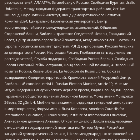
расследователей, АЛЛАТРА, За свободную Россию, Свободная Бурятия, Uralic,
UnKremlin, Международная федерация транспортных рабочих, ИстЧам
Финланд, Гудзоновский институт, Фонд Демократического Развития,
Комитет-2024, Центрально-Европейский университет, Центр
восточноевропейских и международных исследований, Общество
Сторожевой башни, Библии и трактатов Свидетелей Иеговы, Гражданский
Совет, Центр анализа европейской политики, Академическая сеть Восточная
Европа, Российский комитет действия, РЭНД корпорейшн, Русская Америка
за демократию в России, Настоящая Россия, Глобальная сеть журналистов-
расследователей, Служба поддержки, Свободная Россия Берлин, Свободная
Россия Северный Рейн-Вестфалия, Фонд глобальной помощи, Антивоенный
комитет России, Russie-Libertes, La Asocicion de Rusos Libres, Союз за
возвращение Северных территорий, Крымскотатарский Ресурсный Центр,
Глобальный союз IndustriALL, Russian Election Monitor, Article 19, Мнение
медиа, Федерация анархического черного креста, Радио Свободная Европа,
Германское общество изучения Восточной Европы, Фонд имени Фридриха
Эберта, XZ gGmbH, Мобильная академия поддержки гендерной демократии
и миротворчества, Форум имени Льва Копелева, American Councils for
International Education, Cultural Vistas, Institute of International Education,
Антивоенное движение Антальи, Открытый диалог, Школа международных
отношений и государственной политики им Питера Мунка, Российско-
канадский демократический альянс, Школа международных отношений им
Нормана Патерсона, Центр Гражданских Свобод, Фонд Бориса Немцова за