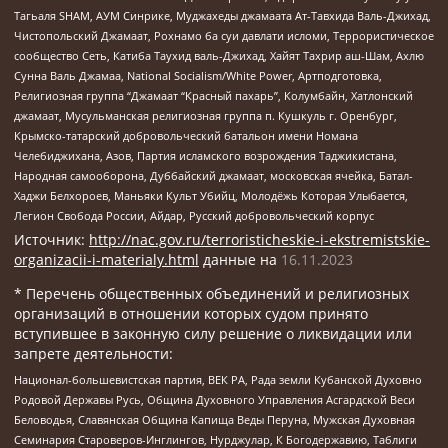
Тагьаля SHAM, АУМ Синрике, Муджахеды джамаата Ат-Тавхида Валь-Джихад,
Чистопольский Джамаат, Рохнамо ба суи давлати исломи, Террористическое
сообщество Сеть, Катиба Таухид валь-Джихад, Хайят Тахрир аш-Шам, Ахлю
Сунна Валь Джамаа, National Socialism/White Power, Артподготовка,
Религиозная группа “Джамаат “Красный пахарь”, Колумбайн, Хатлонский
джамаат, Мусульманская религиозная группа п. Кушкуль г. Оренбург,
Крымско-татарский добровольческий батальон имени Номана
Челебиджихана, Азов, Партия исламского возрождения Таджикистана,
Народная самооборона, Дуббайский джамаат, московская ячейка, Батал-
Хаджи Белхороев, Маньяки Культ Убийц, Молодёжь Которая Улыбается,
Легион Свобода России, Айдар, Русский добровольческий корпус
Источник:
http://nac.gov.ru/terroristicheskie-i-ekstremistskie-
organizacii-i-materialy.html
данные на
16.11.2023
* Перечень общественных объединений и религиозных
организаций в отношении которых судом принято
вступившее в законную силу решение о ликвидации или
запрете деятельности:
Национал-большевистская партия, ВЕК РА, Рада земли Кубанской Духовно
Родовой Державы Русь, Община Духовного Управления Асгардской Веси
Беловодья, Славянская Община Капища Веды Перуна, Мужская Духовная
Семинария Староверов-Инглингов, Нурджулар, К Богодержавию, Таблиги