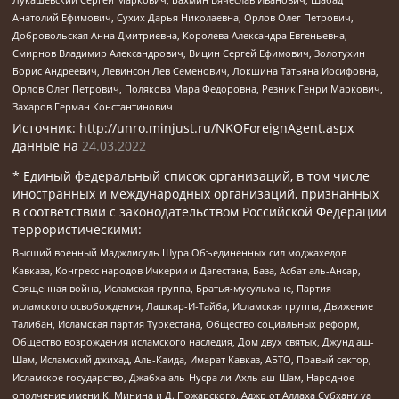
Анатолий Ефимович, Сухих Дарья Николаевна, Орлов Олег Петрович,
Добровольская Анна Дмитриевна, Королева Александра Евгеньевна,
Смирнов Владимир Александрович, Вицин Сергей Ефимович, Золотухин
Борис Андреевич, Левинсон Лев Семенович, Локшина Татьяна Иосифовна,
Орлов Олег Петрович, Полякова Мара Федоровна, Резник Генри Маркович,
Захаров Герман Константинович
Источник:
http://unro.minjust.ru/NKOForeignAgent.aspx
данные на
24.03.2022
* Единый федеральный список организаций, в том числе
иностранных и международных организаций, признанных
в соответствии с законодательством Российской Федерации
террористическими:
Высший военный Маджлисуль Шура Объединенных сил моджахедов
Кавказа, Конгресс народов Ичкерии и Дагестана, База, Асбат аль-Ансар,
Священная война, Исламская группа, Братья-мусульмане, Партия
исламского освобождения, Лашкар-И-Тайба, Исламская группа, Движение
Талибан, Исламская партия Туркестана, Общество социальных реформ,
Общество возрождения исламского наследия, Дом двух святых, Джунд аш-
Шам, Исламский джихад, Аль-Каида, Имарат Кавказ, АБТО, Правый сектор,
Исламское государство, Джабха аль-Нусра ли-Ахль аш-Шам, Народное
ополчение имени К. Минина и Д. Пожарского, Аджр от Аллаха Субхану уа