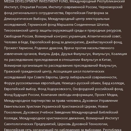
MEDIA DEVELOPMENT INVESTMENT FUND, Международный Республиканский
Институт, Открытая Россия, Институт современной России, Черноморский
фонд регионального сотрудничества, Европейская Платформа за
Демократические Выборы, Международный центр электоральных
исследований, Германский фонд Маршалла Соединенных Штатов,
Тихоокеанский центр защиты окружающей среды и природных ресурсов,
Свободная Россия, Всемирный конгресс украинцев, Атлантический совет,
Человек в беде, Европейский фонд за демократию, Джеймстаунский фонд,
Прожект Хармони, Родники дракона, Врачи против насильственного
извлечения органов, Фалунь Дафа, Друзья Фалуньгун, Фалуньгун, Коалиция
по расследованию преследования в отношении Фалуньгун в Китае,
Всемирная организация по расследованию преследований Фалуньгун,
Пражский гражданский центр, Ассоциация школ политических
исследований при Совете Европы, Центр либеральной современности,
Форум русскоязычных европейцев, Немецко-русский обмен, Бард колледж,
Европейский выбор, Фонд Ходорковского, Оксфордский российский фонд,
Фонд Будущее России, Компания свободы информации, Проект Медиа,
Международное партнерство за права человека, Духовное Управление
Евангельских Христиан Украинской Христианской Церкви, Новое
Поколение, Духовное Учебное Заведение Международный Библейский
Колледж, Международное христианское движение, Всемирный Институт
Саентологических Предприятий, Церковь Духовной Технологии,
Европейская сеть организаций по наблюдению за выборами, Республика