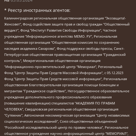
* Реестр иностранных агентов:
Калининградская региональная общественная организация "Экозащита!-Женсовет", Фонд содействия защите прав и свобод граждан "Общественный вердикт", Фонд "Институт Развития Свободы Информации", Частное учреждение "Информационное агентство МЕМО. РУ", Региональная общественная организация "Общественная комиссия по сохранению наследия академика Сахарова", Фонд поддержки свободы прессы, Санкт-Петербургская общественная правозащитная организация "Гражданский контроль", Межрегиональная общественная организация "Информационно-просветительский центр "Мемориал", Региональный Фонд "Центр Защиты Прав Средств Массовой Информации", с 05.12.2023 Фонд "Центр Защиты Прав Средств массовой информации", Региональная общественная благотворительная организация помощи беженцам и мигрантам "Гражданское содействие", Негосударственное образовательное учреждение дополнительного профессионального образования (повышение квалификации) специалистов "АКАДЕМИЯ ПО ПРАВАМ ЧЕЛОВЕКА", Свердловская региональная общественная организация "Сутяжник", Автономная некоммерческая организация "Центр независимых социологических исследований", Союз общественных объединений "Российский исследовательский центр по правам человека", Региональное общественное учреждение научно-информационный центр "МЕМОРИАЛ", Некоммерческая организация "Фонд защиты гласности", Автономная некоммерческая организация "Институт прав человека", Городская общественная организация "Екатеринбургское общество "МЕМОРИАЛ", Городская общественная организация "Рязанское историко-просветительское и правозащитное общество "Мемориал" (Рязанский Мемориал), Челябинский региональный орган общественной самодеятельности – женское общественное объединение "Женщины Евразии", Челябинский региональный орган общественной самодеятельности "Уральская правозащитная группа", Фонд содействия защите здоровья и социальной справедливости имени Андрея Рылькова, Автономная Некоммерческая Организация "Аналитический Центр Юрия Левады", Автономная некоммерческая организация социальной поддержки населения "Проект Апрель", Региональная общественная организация помощи женщинам и детям, находящимся в кризисной ситуации "Информационно-методический центр "Анна", Фонд содействия развитию массовых коммуникаций и правовому просвещению "Так-так-Так", Фонд содействия устойчивому развитию "Серебряная тайга", Свердловский региональный общественный фонд социальных проектов "Новое время", "Idel.Реалии", Кавказ.Реалии, Крым.Реалии, Телеканал Настоящее Время, Татаро-башкирская служба Радио Свобода (Azatliq Radiosi), Радио Свободная Европа/Радио Свобода (PCE/PC), "Сибирь.Реалии", "Фактограф", Благотворительный фонд помощи осужденным и их семьям, Автономная некоммерческая организация "Институт глобализации и социальных движений", Фонд "В защиту прав заключенных", Частное учреждение "Центр поддержки и содействия развитию средств массовой информации", Пензенский региональный общественный благотворительный фонд "Гражданский союз", "Север.Реалии", Некоммерческая организация Фонд "Правовая инициатива", Общество с ограниченной ответственностью "Радио Свободная Европа/Радио Свобода", Чешское информационное агентство "MEDIUM-ORIENT", Красноярская региональная общественная организация "Мы против СПИДа", Камалягин Денис Николаевич, Маркелов Сергей Евгеньевич, Пономарев Лев Александрович, Савицкая Людмила Алексеевна, Автономная некоммерческая организация "Центр по работе с проблемой насилия "НАСИЛИЮ.НЕТ", Межрегиональный профессиональный союз работников здравоохранения "Альянс врачей", Юридическое лицо, зарегистрированное в Латвийской Республике, SIA "Medusa Project" (регистрационный номер 40103797863, дата регистрации 10.06.2014), Некоммерческая организация "Фонд по борьбе с коррупцией", Автономная некоммерческая организация "Институт права и публичной политики", Баданин Роман Сергеевич, Гликин Максим Александрович, Железнова Мария Михайловна, Лукьянова Юлия Сергеевна, Маетная Елизавета Витальевна, Маняхин Петр Борисович, Чуракова Ольга Владимировна, Ярош Юлия Петровна, Юридическое лицо "The Insider SIA", зарегистрированное в Риге, Латвийская Республика (дата регистрации 26.06.2015), являющееся администратором доменного имени интернет-издания "The Insider SIA", https://theins.ru, Постернак Алексей Евгеньевич, Рубин Михаил Аркадьевич, Анин Роман Александрович, Юридическое лицо Istories fonds, зарегистрированное в Латвийской Республике (регистрационный номер 50008295751, дата регистрации 24.02.2020), Великовский Дмитрий Александрович, Долинина Ирина Николаевна, Мароховская Алеся Алексеевна, Шлейнов Роман Юрьевич, Шмагун Олеся Валентиновна, Общество с ограниченной ответственностью "Альтаир 2021", Общество с ограниченной ответственностью "Вега 2021", Общество с ограниченной ответственностью "Главный редактор 2021", Общество с ограниченной ответственностью "Ромашки монолит", Важенков Артем Валерьевич, Ивановская областная общественная организация "Центр гендерных исследований", Гурман Юрий Альбертович, Медиапроект "ОВД-Инфо", Егоров Владимир Владимирович, Жилинский Владимир Александрович, Общество с ограниченной ответственностью "ЗП", Иванова София Юрьевна, Карезина Инна Павловна, Кильтау Екатерина Викторовна, Петров Алексей Викторович, Пискунов Сергей Евгеньевич, Смирнов Сергей Сергеевич, Тихонов Михаил Сергеевич, Общество с ограниченной ответственностью "ЖУРНАЛИСТ-ИНОСТРАННЫЙ АГЕНТ", Арапова Галина Юрьевна, Вольтская Татьяна Анатольевна, Американская компания "Mason G.E.S. Anonymous Foundation" (США), являющаяся владельцем интернет-издания https://mnews.world/, Компания "Stichting Bellingcat", зарегистрированная в Нидерландах (дата регистрации 11.07.2018), Захаров Андрей Вячеславович, Клепиковская Екатерина Дмитриевна, Общество с ограниченной ответственностью "МЕМО", Перл Роман Александрович, Симонов Евгений Алексеевич, Соловьева Елена Анатольевна, Сотников Даниил Владимирович, Сурначева Елизавета Дмитриевна, Автономная некоммерческая организация по защите прав человека и информированию населения "Якутия – Наше Мнение", Общество с ограниченной ответственностью "Москоу диджитал медиа", с 26.01.2023 Общество с ограниченной ответственностью "Чайка Белые сады", Ветошкина Валерия Валерьевна, Заговора Максим Александрович, Межрегиональное общественное движение "Российская ЛГБТ - сеть", Оленичев Максим Владимирович, Павлов Иван Юрьевич, Скворцова Елена Сергеевна, Общество с ограниченной ответственностью "Как бы инагент", Кочетков Игорь Викторович, Общество с ограниченной ответственностью "Честные выборы", Еланчик Олег Александрович, Общество с ограниченной ответственностью "Нобелевский призыв", Гималова Регина Эмилевна, Григорьев Андрей Валерьевич, Григорьева Алина Александровна, Ассоциация по содействию защите прав призывников, альтернативнослужащих и военнослужащих "Правозащитная группа "Гражданин.Армия.Право", Хисамова Регина Фаритовна, Автономная некоммерческая организация по реализации социально-правовых программ "Лилит", Дальневосточное общественное движение "Маяк", Санкт-Петербургская ЛГБТ-инициативная группа "Выход", Инициативная группа ЛГБТ+ "Реверс", Алексеев Андрей Викторович, Бекбулатова Таисия Львовна, Беляев Иван Михайлович, Владыкина Елена Сергеевна, Гельман Марат Александрович, Никульшина Вероника Юрьевна, Толоконникова Надежда Андреевна, Шендерович Виктор Анатольевич, Общество с ограниченной ответственностью "Данное сообщение", Общество с ограниченной ответственностью Издательский дом "Новая глава", Айнбиндер Александра Александровна, Московский комьюнити-центр для ЛГБТ+инициатив, Благотворительный фонд развития филантропии, Deutsche Welle (Германия, Kurt-Schumacher-Strasse 3, 53113 Bonn), Борзунова Мария Михайловна, Воробьев Виктор Викторович, Голубева Анна Львовна, Константинова Алла Михайловна, Малкова Ирина Владимировна, Мурадов Мурад Абдулгалимович, Осетинская Елизавета Николаевна, Понасенков Евгений Николаевич, Ганапольский Матвей Юрьевич, Киселев Евгений Алексеевич, Борухович Ирина Григорьевна, Дремин Иван Тимофеевич, Дубровский Дмитрий Викторович, Красноярская региональная общественная организация поддержки и развития альтернативных образовательных технологий и межкультурных коммуникаций "ИНТЕРРА", Маяковская Екатерина Алексеевна, Фейгин Марк Захарович, Филимонов Андрей Викторович, Дзугкоева Регина Николаевна, Доброхотов Роман Александрович, Дудь Юрий Александрович, Елкин Сергей Владимирович, Кругликов Кирилл Игоревич, Сабунаева Мария Леонидовна, Семенов Алексей Владимирович, Шаинян Карен Багратович, Шульман Екатерина Михайловна, Асафьев Артур Валерьевич, Вахштайн Виктор Семенович, Венедиктов Алексей Алексеевич, Лушникова Екатерина Евгеньевна, Волков Леонид Михайлович, Невзоров Александр Глебович, Пархоменко Сергей Борисович, Сироткин Ярослав Николаевич, Кара-Мурза Владимир Владимирович, Баранова Наталья Владимировна, Гозман Леонид Яковлевич, Кагарлицкий Борис Юльевич, Климарев Михаил Валерьевич, Милов Владимир Станиславович, Автономная некоммерческая организация Краснодарский центр современного искусства "Типография", Моргенштерн Алишер Тагирович, Соболь Любовь Эдуардовна, Общество с ограниченной ответственностью "ЛИЗА НОРМ", Каспаров Гарри Кимович, Ходорковский Михаил Борисович, Общество с ограниченной ответственностью "Апрельские тезисы", Данилович Ирина Брониславовна, Кашин Олег Владимирович, Петров Николай Владимирович, Пивоваров Алексей Владимирович, Соколов Михаил Владимирович, Цветкова Юлия Владимировна, Чичваркин Евгений Александрович, Комитет против пыток/Команда против пыток, Общество с ограниченной ответственностью "Первый научный", Общество с ограниченной ответственностью "Вертолет и ко", Белоцерковская Вероника Борисовна, Кац Максим Евгеньевич, Лазарева Татьяна Юрьевна, Шаведдинов Руслан Табризович, Яшин Илья Валерьевич, Общество с ограниченной ответственностью "Иноагент ААВ", Алешковский Дмитрий Петрович, Альбац Евгения Марковна, Быков Дмитрий Львович, Галямина Юлия Евгеньевна, Лойко Сергей Леонидович, Мартынов Кирилл Константинович, Медведев Сергей Александрович, Крашенинников Федор Геннадиевич, Гордеева Катерина Вл