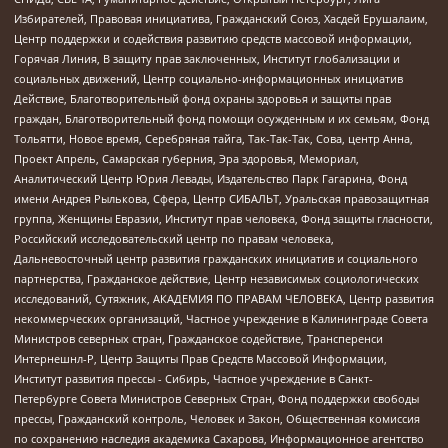
Избирателей, Правовая инициатива, Гражданский Союз, Хасдей Ерушалаим,
Центр поддержки и содействия развитию средств массовой информации,
Горячая Линия, В защиту прав заключенных, Институт глобализации и
социальных движений, Центр социально-информационных инициатив
Действие, Благотворительный фонд охраны здоровья и защиты прав
граждан, Благотворительный фонд помощи осужденным и их семьям, Фонд
Тольятти, Новое время, Серебряная тайга, Так-Так-Так, Сова, центр Анна,
Проект Апрель, Самарская губерния, Эра здоровья, Мемориал,
Аналитический Центр Юрия Левады, Издательство Парк Гагарина, Фонд
имени Андрея Рылькова, Сфера, Центр СИБАЛЬТ, Уральская правозащитная
группа, Женщины Евразии, Институт прав человека, Фонд защиты гласности,
Российский исследовательский центр по правам человека,
Дальневосточный центр развития гражданских инициатив и социального
партнерства, Гражданское действие, Центр независимых социологических
исследований, Сутяжник, АКАДЕМИЯ ПО ПРАВАМ ЧЕЛОВЕКА, Центр развития
некоммерческих организаций, Частное учреждение в Калининграде Совета
Министров северных стран, Гражданское содействие, Трансперенси
Интернешнл-Р, Центр Защиты Прав Средств Массовой Информации,
Институт развития прессы - Сибирь, Частное учреждение в Санкт-
Петербурге Совета Министров Северных Стран, Фонд поддержки свободы
прессы, Гражданский контроль, Человек и Закон, Общественная комиссия
по сохранению наследия академика Сахарова, Информационное агентство