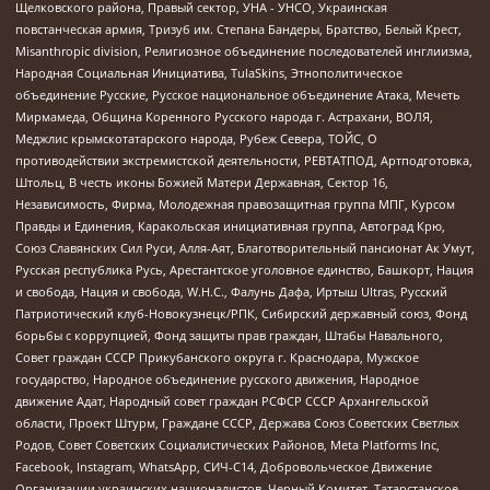
Щелковского района, Правый сектор, УНА - УНСО, Украинская
повстанческая армия, Тризуб им. Степана Бандеры, Братство, Белый Крест,
Misanthropic division, Религиозное объединение последователей инглиизма,
Народная Социальная Инициатива, TulaSkins, Этнополитическое
объединение Русские, Русское национальное объединение Атака, Мечеть
Мирмамеда, Община Коренного Русского народа г. Астрахани, ВОЛЯ,
Меджлис крымскотатарского народа, Рубеж Севера, ТОЙС, О
противодействии экстремистской деятельности, РЕВТАТПОД, Артподготовка,
Штольц, В честь иконы Божией Матери Державная, Сектор 16,
Независимость, Фирма, Молодежная правозащитная группа МПГ, Курсом
Правды и Единения, Каракольская инициативная группа, Автоград Крю,
Союз Славянских Сил Руси, Алля-Аят, Благотворительный пансионат Ак Умут,
Русская республика Русь, Арестантское уголовное единство, Башкорт, Нация
и свобода, Нация и свобода, W.H.С., Фалунь Дафа, Иртыш Ultras, Русский
Патриотический клуб-Новокузнецк/РПК, Сибирский державный союз, Фонд
борьбы с коррупцией, Фонд защиты прав граждан, Штабы Навального,
Совет граждан СССР Прикубанского округа г. Краснодара, Мужское
государство, Народное объединение русского движения, Народное
движение Адат, Народный совет граждан РСФСР СССР Архангельской
области, Проект Штурм, Граждане СССР, Держава Союз Советских Светлых
Родов, Совет Советских Социалистических Районов, Meta Platforms Inc,
Facebook, Instagram, WhatsApp, СИЧ-С14, Добровольческое Движение
Организации украинских националистов, Черный Комитет, Татарстанское