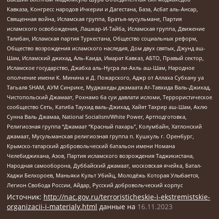
Кавказа, Конгресс народов Ичкерии и Дагестана, База, Асбат аль-Ансар,
Священная война, Исламская группа, Братья-мусульмане, Партия
исламского освобождения, Лашкар-И-Тайба, Исламская группа, Движение
Талибан, Исламская партия Туркестана, Общество социальных реформ,
Общество возрождения исламского наследия, Дом двух святых, Джунд аш-
Шам, Исламский джихад, Аль-Каида, Имарат Кавказ, АБТО, Правый сектор,
Исламское государство, Джабха аль-Нусра ли-Ахль аш-Шам, Народное
ополчение имени К. Минина и Д. Пожарского, Аджр от Аллаха Субхану уа
Тагьаля SHAM, АУМ Синрике, Муджахеды джамаата Ат-Тавхида Валь-Джихад,
Чистопольский Джамаат, Рохнамо ба суи давлати исломи, Террористическое
сообщество Сеть, Катиба Таухид валь-Джихад, Хайят Тахрир аш-Шам, Ахлю
Сунна Валь Джамаа, National Socialism/White Power, Артподготовка,
Религиозная группа “Джамаат “Красный пахарь”, Колумбайн, Хатлонский
джамаат, Мусульманская религиозная группа п. Кушкуль г. Оренбург,
Крымско-татарский добровольческий батальон имени Номана
Челебиджихана, Азов, Партия исламского возрождения Таджикистана,
Народная самооборона, Дуббайский джамаат, московская ячейка, Батал-
Хаджи Белхороев, Маньяки Культ Убийц, Молодёжь Которая Улыбается,
Легион Свобода России, Айдар, Русский добровольческий корпус
Источник:
http://nac.gov.ru/terroristicheskie-i-ekstremistskie-
organizacii-i-materialy.html
данные на
16.11.2023