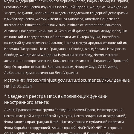
медиа, Федерация анархического черного креста, Радио Свободная Европа,
Германское общество изучения Восточной Европы, Фонд имени Фридриха
Эберта, XZ gGmbH, Мобильная академия поддержки гендерной демократии
и миротворчества, Форум имени Льва Копелева, American Councils for
International Education, Cultural Vistas, Institute of International Education,
Антивоенное движение Антальи, Открытый диалог, Школа международных
отношений и государственной политики им Питера Мунка, Российско-
канадский демократический альянс, Школа международных отношений им
Нормана Патерсона, Центр Гражданских Свобод, Фонд Бориса Немцова за
Свободу, Фонд имени Фридриха Науманна за свободу, Феминистское
антивоенное сопротивление, Комитет независимости Ингушетии, Прометей,
Stop Occupation of Karelia, Вернись живым, Фридом Хаус, СОТА медиа,
Либерально-демократическая Лига Украины
Источник:
https://minjust.gov.ru/ru/documents/7756/
данные
на
13.05.2024
* Сведения реестра НКО, выполняющих функции
иностранного агента:
Лилит, Правозащитная группа Гражданин.Армия.Право, Нижегородский
центр немецкой и европейской культуры, Центр гендерных исследований,
Фонд защиты прав граждан Штаб, Институт права и публичной политики,
Фонд борьбы с коррупцией, Альянс врачей, НАСИЛИЮ.НЕТ, Мы против
СПИДа, СВЕЧА, Гуманитарное действие, Открытый Петербург, Лига