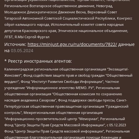
Региональное Всетатарское общественное движение, Невоград,
Молодежное Демократическое Движение Весна, Верховный Совет
Татарской Автономной Советской Социалистической Республики, Конгресс
ойрат-калмыцкого народа, Исполнительный комитет совета народных
депутатов Красноярского края, Этническое национальное объединение,
ЛГБТ, Я.МЫ Сергей Фургал
Источник:
https://minjust.gov.ru/ru/documents/7822/
данные
на
03.05.2024
* Реестр иностранных агентов:
Калининградская региональная общественная организация "Экозащита!-Женсовет", Фонд содействия защите прав и свобод граждан "Общественный вердикт", Фонд "Институт Развития Свободы Информации", Частное учреждение "Информационное агентство МЕМО. РУ", Региональная общественная организация "Общественная комиссия по сохранению наследия академика Сахарова", Фонд поддержки свободы прессы, Санкт-Петербургская общественная правозащитная организация "Гражданский контроль", Межрегиональная общественная организация "Информационно-просветительский центр "Мемориал", Региональный Фонд "Центр Защиты Прав Средств Массовой Информации", с 05.12.2023 Фонд "Центр Защиты Прав Средств массовой информации", Региональная общественная благотворительная организация помощи беженцам и мигрантам "Гражданское содействие", Негосударственное образовательное учреждение дополнительного профессионального образования (повышение квалификации) специалистов "АКАДЕМИЯ ПО ПРАВАМ ЧЕЛОВЕКА", Свердловская региональная общественная организация "Сутяжник", Автономная некоммерческая организация "Центр независимых социологических исследований", Союз общественных объединений "Российский исследовательский центр по правам человека", Региональное общественное учреждение научно-информационный центр "МЕМОРИАЛ", Некоммерческая организация "Фонд защиты гласности", Автономная некоммерческая организация "Институт прав человека", Городская общественная организация "Екатеринбургское общество "МЕМОРИАЛ", Городская общественная организация "Рязанское историко-просветительское и правозащитное общество "Мемориал" (Рязанский Мемориал), Челябинский региональный орган общественной самодеятельности – женское общественное объединение "Женщины Евразии", Челябинский региональный орган общественной самодеятельности "Уральская правозащитная группа", Фонд содействия защите здоровья и социальной справедливости имени Андрея Рылькова, Автономная Некоммерческая Организация "Аналитический Центр Юрия Левады", Автономная некоммерческая организация социальной поддержки населения "Проект Апрель", Региональная общественная организация помощи женщинам и детям, находящимся в кризисной ситуации "Информационно-методический центр "Анна", Фонд содействия развитию массовых коммуникаций и правовому просвещению "Так-так-Так", Фонд содействия устойчивому развитию "Серебряная тайга", Свердловский региональный общественный фонд социальных проектов "Новое время", "Idel.Реалии", Кавказ.Реалии, Крым.Реалии, Телеканал Настоящее Время, Татаро-башкирская служба Радио Свобода (Azatliq Radiosi), Радио Свободная Европа/Радио Свобода (PCE/PC), "Сибирь.Реалии", "Фактограф", Благотворительный фонд помощи осужденным и их семьям, Автономная некоммерческая организация "Институт глобализации и социальных движений", Фонд "В защиту прав заключенных", Частное учреждение "Центр поддержки и содействия развитию средств массовой информации", Пензенский региональный общественный благотворительный фонд "Гражданский союз", "Север.Реалии", Некоммерческая организация Фонд "Правовая инициатива", Общество с ограниченной ответственностью "Радио Свободная Европа/Радио Свобода", Чешское информационное агентство "MEDIUM-ORIENT", Красноярская региональная общественная организация "Мы против СПИДа", Камалягин Денис Николаевич, Маркелов Сергей Евгеньевич, Пономарев Лев Александрович, Савицкая Людмила Алексеевна, Автономная некоммерческая организация "Центр по работе с проблемой насилия "НАСИЛИЮ.НЕТ", Межрегиональный профессиональный союз работников здравоохранения "Альянс врачей", Юридическое лицо, зарегистрированное в Латвийской Республике, SIA "Medusa Project" (регистрационный номер 40103797863, дата регистрации 10.06.2014), Некоммерческая организация "Фонд по борьбе с коррупцией", Автономная некоммерческая организация "Институт права и публичной политики", Баданин Роман Сергеевич, Гликин Максим Александрович, Железнова Мария Михайловна, Лукьянова Юлия Сергеевна, Маетная Елизавета Витальевна, Маняхин Петр Борисович, Чуракова Ольга Владимировна, Ярош Юлия Петровна, Юридическое лицо "The Insider SIA", зарегистрированное в Риге, Латвийская Республика (дата регистрации 26.06.2015), являющееся администратором доменного имени интернет-издания "The Insider SIA", https://theins.ru, Постернак Алексей Евгеньевич, Рубин Михаил Аркадьевич, Анин Роман Александрович, Юридическое лицо Istories fonds, зарегистрированное в Латвийской Республике (регистрационный номер 50008295751, дата регистрации 24.02.2020), Великовский Дмитрий Александрович, Долинина Ирина Николаевна, Мароховская Алеся Алексеевна, Шлейнов Роман Юрьевич, Шмагун Олеся Валентиновна, Общество с ограниченной ответственностью "Альтаир 2021", Общество с ограниченной ответственностью "Вега 2021", Общество с ограниченной ответственностью "Главный редактор 2021", Общество с ограниченной ответственностью "Ромашки монолит", Важенков Артем Валерьевич, Ивановская областная общественная организация "Центр гендерных исследований", Гурман Юрий Альбертович, Медиапроект "ОВД-Инфо", Егоров Владимир Владимирович, Жилинский Владимир Александрович, Общество с ограниченной ответственностью "ЗП", Иванова София Юрьевна, Карезина Инна Павловна, Кильтау Екатерина Викторовна, Петров Алексей Викторович, Пискунов Сергей Евгеньевич, Смирнов Сергей Сергеевич, Тихонов Михаил Сергеевич, Общество с ограниченной ответственностью "ЖУРНАЛИСТ-ИНОСТРАННЫЙ АГЕНТ", Арапова Галина Юрьевна, Вольтская Татьяна Анатольевна, Американская компания "Mason G.E.S. Anonymous Foundation" (США), являющаяся владельцем интернет-издания https://mnews.world/, Компания "Stichting Bellingcat", зарегистрированная в Нидерландах (дата регистрации 11.07.2018), Захаров Андрей Вячеславович, Клепиковская Екатерина Дмитриевна, Общество с ограниченной ответственностью "МЕМО", Перл Роман Александрович, Симонов Евгений Алексеевич, Соловьева Елена Анатольевна, Сотников Даниил Владимирович, Сурначева Елизавета Дмитриевна, Автономная некоммерческая организация по защите прав человека и информированию населения "Якутия – Наше Мнение", Общество с ограниченной ответственностью "Москоу диджитал медиа", с 26.01.2023 Общество с ограниченной ответственностью "Чайка Белые сады", Ветошкина Валерия Валерьевна, Заговора Максим Александрович, Межрегиональное общественное движение "Российская ЛГБТ - сеть", Оленичев Максим Владимирович, Павлов Иван Юрьевич, Скворцова Елена Сергеевна, Общество с ограниченной ответственностью "Как бы инагент", Кочетков Игорь Викторович, Общество с ограниченной ответственностью "Честные выборы", Еланчик Олег Александрович, Общество с ограниченной ответственностью "Нобелевский призыв", Гималова Регина Эмилевна, Григорьев Андрей Валерьевич, Григорьева Алина Александровна, Ассоциация по содействию защите прав призывников, альтернативнослужащих и военнослужащих "Правозащитная группа "Гражданин.Армия.Право", Хисамова Регина Фаритовна, Автономная некоммерческая организация по реализации социально-правовых программ "Лилит", Дальневосточное общественное движение "Маяк", Санкт-Петербургская ЛГБТ-инициативная группа "Выход", Инициативная группа ЛГБТ+ "Реверс", Алексеев Андрей Викторович, Бекбулатова Таисия Львовна, Беляев Иван Михайлович, Владыкина Елена Сергеевна, Гельман Марат Александрович, Никульшина Вероника Юрьевна, Толоконникова Надежда Андреевна, Шендерович Виктор Анатольевич, Общество с ограниченной ответственностью "Данное сообщение", Общество с ограниченной ответственностью Издательский дом "Новая глава", Айнбиндер Александра Александровна, Московский комьюнити-центр для ЛГБТ+инициатив, Благотворительный фонд развития филантропии, Deutsche Welle (Германия, Kurt-Schumacher-Strasse 3, 53113 Bonn), Борзунова Мария Михайловна, Воробьев Виктор Викторович, Голубева Анна Львовна, Константинова Алла Михайловна, Малкова Ирина Владимировна, Мурадов Мурад Абдулгалимович, Осетинская Елизавета Николаевна, Понасенков Евгений Николаевич, Ганапольский Матвей Юрьевич, Киселев Евгений Алексеевич, Борухович Ирина Григорьевна, Дремин Иван Тимофеевич, Дубровский Дмитрий Викторович, Красноярская региональная общественная организация поддержки и развития альтернативных образовательных технологий и межкультурных коммуникаций "ИНТЕРРА", Маяковская Екатерина Алексеевна, Фейгин Марк Захарович, Филимонов Андрей Викторович, Дзугкоева Регина Николаевна, Доброхотов Роман Александрович, Дудь Юрий Александрович, Елкин Сергей Владимирович, Кругликов Кирилл Игоревич, Сабунаева Мария Леонидовна, Семенов Алексей Владимирович, Шаинян Карен Багратович, Шульман Екатерина Михайловна, Асафьев Артур Валерьевич, Вахштайн Виктор Семенович, Венедиктов Алексей Алексеевич, Лушникова Екатерина Евгеньевна, Волков Леонид Михайлович, Невзоров Александр Глебович, Пархоменко Сергей Борисович, Сироткин Ярослав Николаевич, Кара-Мурза Владимир Владимирович, Баранова Наталья Владимировна, Гозман Леонид Яковлевич, Кагарлицкий Борис Юльевич, Климарев Михаил Валерьевич, Милов Владимир Станиславович, Автономная некоммерческая организация Краснодарский центр современного искусства "Типография", Моргенштерн Алишер Тагирович, Соболь Любовь Эдуардовна, Общество с ограниченной ответственностью "ЛИЗА НОРМ", Каспаров Гарри Кимович, Ходорковский Михаил Борисович, Общество с ограниченной ответственностью "Апрельские тезисы", Данилович Ирина Брониславовна, Кашин Олег Владимирович, Петров Николай Владимирович, Пивоваров Алексей Владимирович, Соколов Михаил Владимирович, Цветкова Юлия Владимировна, Чичваркин Евгений Александрович, Комитет против пыток/Команда против пыток, Общество с ограниченной ответственностью "Первый научный", Общество с ограниченной ответственностью "Вертолет и ко", Белоцерковская Вероника Борисовна, Кац Максим Евгеньевич, Лазарева Татьяна Юрьевна, Шаведдинов Руслан Табризович, Яшин Илья Валерьевич, Общество с ограниченной ответственностью "Иноагент ААВ", Алешковский Дмитрий Петрович, Альбац Евгения Марковна, Быков Дмитрий Львович, Галямина Юлия Евгеньевна, Лойко Сергей Леонидович, Мартынов Кирилл Константинович, Медведев Сергей Александрович, Крашенинников Федор Геннадиевич, Гордеева Катерина Вл