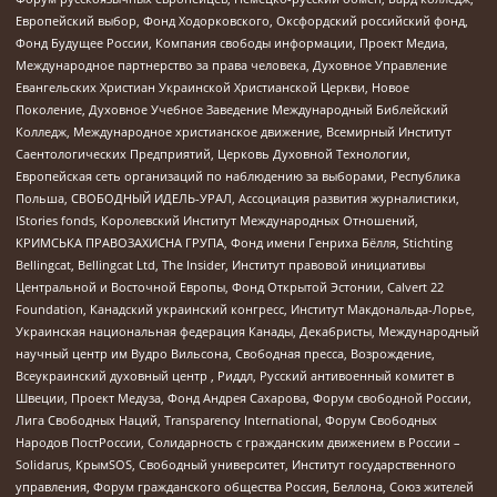
Европейский выбор, Фонд Ходорковского, Оксфордский российский фонд,
Фонд Будущее России, Компания свободы информации, Проект Медиа,
Международное партнерство за права человека, Духовное Управление
Евангельских Христиан Украинской Христианской Церкви, Новое
Поколение, Духовное Учебное Заведение Международный Библейский
Колледж, Международное христианское движение, Всемирный Институт
Саентологических Предприятий, Церковь Духовной Технологии,
Европейская сеть организаций по наблюдению за выборами, Республика
Польша, СВОБОДНЫЙ ИДЕЛЬ-УРАЛ, Ассоциация развития журналистики,
IStories fonds, Королевский Институт Международных Отношений,
КРИМСЬКА ПРАВОЗАХИСНА ГРУПА, Фонд имени Генриха Бёлля, Stichting
Bellingcat, Bellingcat Ltd, The Insider, Институт правовой инициативы
Центральной и Восточной Европы, Фонд Открытой Эстонии, Calvert 22
Foundation, Канадский украинский конгресс, Институт Макдональда-Лорье,
Украинская национальная федерация Канады, Декабристы, Международный
научный центр им Вудро Вильсона, Свободная пресса, Возрождение,
Всеукраинский духовный центр , Риддл, Русский антивоенный комитет в
Швеции, Проект Медуза, Фонд Андрея Сахарова, Форум свободной России,
Лига Свободных Наций, Transparеncy International, Форум Свободных
Народов ПостРоссии, Солидарность с гражданским движением в России –
Solidarus, КрымSOS, Свободный университет, Институт государственного
управления, Форум гражданского общества Россия, Беллона, Союз жителей