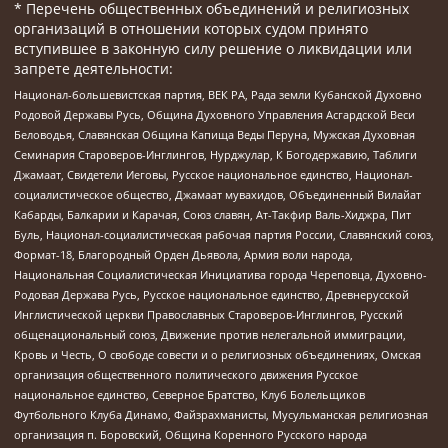
* Перечень общественных объединений и религиозных
организаций в отношении которых судом принято
вступившее в законную силу решение о ликвидации или
запрете деятельности:
Национал-большевистская партия, ВЕК РА, Рада земли Кубанской Духовно
Родовой Державы Русь, Община Духовного Управления Асгардской Веси
Беловодья, Славянская Община Капища Веды Перуна, Мужская Духовная
Семинария Староверов-Инглингов, Нурджулар, К Богодержавию, Таблиги
Джамаат, Свидетели Иеговы, Русское национальное единство, Национал-
социалистическое общество, Джамаат мувахидов, Объединенный Вилайат
Кабарды, Балкарии и Карачая, Союз славян, Ат-Такфир Валь-Хиджра, Пит
Буль, Национал-социалистическая рабочая партия России, Славянский союз,
Формат-18, Благородный Орден Дьявола, Армия воли народа,
Национальная Социалистическая Инициатива города Череповца, Духовно-
Родовая Держава Русь, Русское национальное единство, Древнерусской
Инглистической церкви Православных Староверов-Инглингов, Русский
общенациональный союз, Движение против нелегальной иммиграции,
Кровь и Честь, О свободе совести и о религиозных объединениях, Омская
организация общественного политического движения Русское
национальное единство, Северное Братство, Клуб Болельщиков
Футбольного Клуба Динамо, Файзрахманисты, Мусульманская религиозная
организация п. Боровский, Община Коренного Русского народа