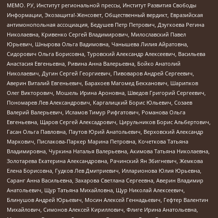
МЕМО. РУ, Институт региональной прессы, Институт Развития Свободы
Информации, Экозащита!-Женсовет, Общественный вердикт, Евразийская
антимонопольная ассоциация, Бедушев Петр Петрович, Дзугкоева Регина
Николаевна, Кривенко Сергей Владимирович, Милославский Павел
Юрьевич, Шнырова Ольга Вадимовна, Чанышева Лилия Айратовна,
Сидорович Ольга Борисовна, Туровский Александр Алексеевич, Васильева
Анастасия Евгеньевна, Ривина Анна Валерьевна, Бойко Анатолий
Николаевич, Дугин Сергей Георгиевич, Пивоваров Андрей Сергеевич,
Аверин Виталий Евгеньевич, Барахоев Магомед Бекханович, Шарипков
Олег Викторович, Мошель Ирина Ароновна, Шведов Григорий Сергеевич,
Пономарев Лев Александрович, Каргалицкий Борис Юльевич, Созаев
Валерий Валерьевич, Исламов Тимур Рифгатович, Романова Ольга
Евгеньевна, Щаров Сергей Алексадрович, Цирульников Борис Альбертович,
Гасан Ольга Павловна, Паутов Юрий Анатольевич, Верховский Александр
Маркович, Пислакова-Паркер Марина Петровна, Кочеткова Татьяна
Владимировна, Чуркина Наталья Валерьевна, Акимова Татьяна Николаевна,
Золотарева Екатерина Александровна, Рачинский Ян Збигневич, Жемкова
Елена Борисовна, Гудков Лев Дмитриевич, Илларионова Юлия Юрьевна,
Саранг Анна Васильевна, Захарова Светлана Сергеевна, Аверин Владимир
Анатольевич, Щур Татьяна Михайловна, Щур Николай Алексеевич,
Блинушов Андрей Юрьевич, Мосин Алексей Геннадьевич, Гефтер Валентин
Михайлович, Симонов Алексей Кириллович, Флиге Ирина Анатольевна,