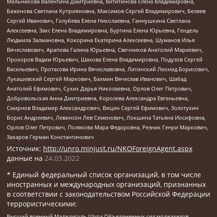
Мельникова Валентина Дмитриевна, Вититинова Елена Владимировна,
Баженова Светлана Куприяновна, Максимов Сергей Владимирович, Беляев
Сергей Иванович, Голубева Елена Николаевна, Ганнушкина Светлана
Алексеевна, Закс Елена Владимировна, Буртина Елена Юрьевна, Гендель
Людмила Залмановна, Кокорина Екатерина Алексеевна, Шуманов Илья
Вячеславович, Арапова Галина Юрьевна, Свечников Анатолий Мариевич,
Прохоров Вадим Юрьевич, Шахова Елена Владимировна, Подузов Сергей
Васильевич, Протасова Ирина Вячеславовна, Литинский Леонид Борисович,
Лукашевский Сергей Маркович, Бахмин Вячеслав Иванович, Шабад
Анатолий Ефимович, Сухих Дарья Николаевна, Орлов Олег Петрович,
Добровольская Анна Дмитриевна, Королева Александра Евгеньевна,
Смирнов Владимир Александрович, Вицин Сергей Ефимович, Золотухин
Борис Андреевич, Левинсон Лев Семенович, Локшина Татьяна Иосифовна,
Орлов Олег Петрович, Полякова Мара Федоровна, Резник Генри Маркович,
Захаров Герман Константинович
Источник:
http://unro.minjust.ru/NKOForeignAgent.aspx
данные на
24.03.2022
* Единый федеральный список организаций, в том числе
иностранных и международных организаций, признанных
в соответствии с законодательством Российской Федерации
террористическими:
Высший военный Маджлисуль Шура Объединенных сил моджахедов