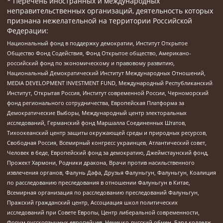
* Перечень иностранных и международных
неправительственных организаций, деятельность которых
признана нежелательной на территории Российской
Федерации:
Национальный фонд в поддержку демократии, Институт Открытое
Общество Фонд Содействия, Фонд Открытое общество, Американо-
российский фонд по экономическому и правовому развитию,
Национальный Демократический Институт Международных Отношений,
MEDIA DEVELOPMENT INVESTMENT FUND, Международный Республиканский
Институт, Открытая Россия, Институт современной России, Черноморский
фонд регионального сотрудничества, Европейская Платформа за
Демократические Выборы, Международный центр электоральных
исследований, Германский фонд Маршалла Соединенных Штатов,
Тихоокеанский центр защиты окружающей среды и природных ресурсов,
Свободная Россия, Всемирный конгресс украинцев, Атлантический совет,
Человек в беде, Европейский фонд за демократию, Джеймстаунский фонд,
Прожект Хармони, Родники дракона, Врачи против насильственного
извлечения органов, Фалунь Дафа, Друзья Фалуньгун, Фалуньгун, Коалиция
по расследованию преследования в отношении Фалуньгун в Китае,
Всемирная организация по расследованию преследований Фалуньгун,
Пражский гражданский центр, Ассоциация школ политических
исследований при Совете Европы, Центр либеральной современности,
Форум русскоязычных европейцев, Немецко-русский обмен, Бард колледж,