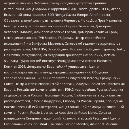
островов Тисима и Хабомаи, Съезд народных депутатов, Гринпис
Интернешнл, Фонд борьбы с коррупцией Инк, Завет церквей TCCN, Агора,
Всемирный фонд природы, BDR Novaja Gazeta-Europe, Алтай проект,
Образовательный дом прав человека Чернигов, Фонд Дом Прав Человека,
Белорусский дом прав человека имени Бориса Звозскова, Дом прав
человека Тбилиси, Дом прав человека Ереван, Дом прав человека Крым,
Центр дикого лосося, TVR Studios, ТВ Дождь, Центр европейских
исследований им Вилфрида Мартенса, Сетевое объединение журналистов
расследователей, АЛЛАТРА, За свободную Россию, Свободная Бурятия, Uralic,
UnKremlin, Международная федерация транспортных рабочих, ИстЧам
Финланд, Гудзоновский институт, Фонд Демократического Развития,
Комитет-2024, Центрально-Европейский университет, Центр
восточноевропейских и международных исследований, Общество
Сторожевой башни, Библии и трактатов Свидетелей Иеговы, Гражданский
Совет, Центр анализа европейской политики, Академическая сеть Восточная
Европа, Российский комитет действия, РЭНД корпорейшн, Русская Америка
за демократию в России, Настоящая Россия, Глобальная сеть журналистов-
расследователей, Служба поддержки, Свободная Россия Берлин, Свободная
Россия Северный Рейн-Вестфалия, Фонд глобальной помощи, Антивоенный
комитет России, Russie-Libertes, La Asocicion de Rusos Libres, Союз за
возвращение Северных территорий, Крымскотатарский Ресурсный Центр,
Глобальный союз IndustriALL, Russian Election Monitor, Article 19, Мнение