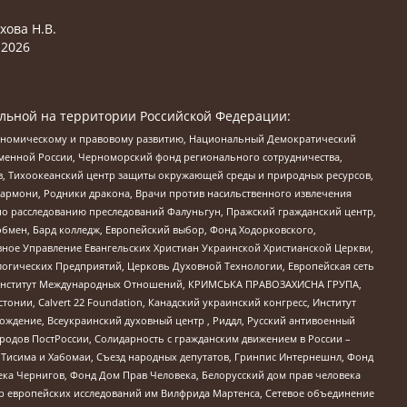
хова Н.В.
2026
льной на территории Российской Федерации:
кономическому и правовому развитию, Национальный Демократический
менной России, Черноморский фонд регионального сотрудничества,
, Тихоокеанский центр защиты окружающей среды и природных ресурсов,
 Хармони, Родники дракона, Врачи против насильственного извлечения
по расследованию преследований Фалуньгун, Пражский гражданский центр,
бмен, Бард колледж, Европейский выбор, Фонд Ходорковского,
ное Управление Евангельских Христиан Украинской Христианской Церкви,
огических Предприятий, Церковь Духовной Технологии, Европейская сеть
ий Институт Международных Отношений, КРИМСЬКА ПРАВОЗАХИСНА ГРУПА,
стонии, Calvert 22 Foundation, Канадский украинский конгресс, Институт
ждение, Всеукраинский духовный центр , Риддл, Русский антивоенный
ародов ПостРоссии, Солидарность с гражданским движением в России –
в Тисима и Хабомаи, Съезд народных депутатов, Гринпис Интернешнл, Фонд
ека Чернигов, Фонд Дом Прав Человека, Белорусский дом прав человека
нтр европейских исследований им Вилфрида Мартенса, Сетевое объединение