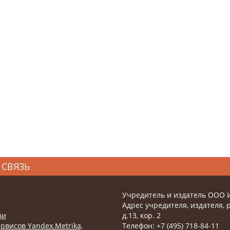
 СВЯЗЬ
Учредитель и издатель ООО 
Адрес учредителя, издателя, р
зи
д.13, кор. 2
рвисов Yandex.Metrika,
Телефон: +7 (495) 718-84-11