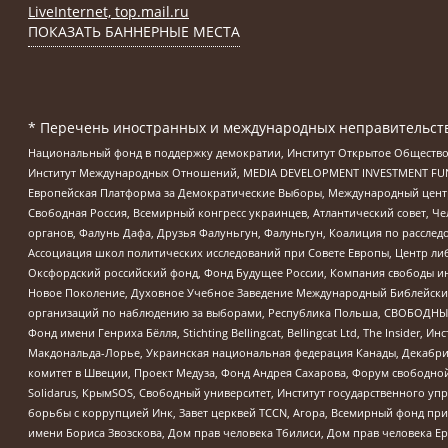
LiveInternet, top.mail.ru
ПОКАЗАТЬ БАННЕРНЫЕ МЕСТА
* Перечень иностранных и международных неправительств
Национальный фонд в поддержку демократии, Институт Открытое Общество
Институт Международных Отношений, MEDIA DEVELOPMENT INVESTMENT FUND,
Европейская Платформа за Демократические Выборы, Международный цент
Свободная Россия, Всемирный конгресс украинцев, Атлантический совет, Ч
органов, Фалунь Дафа, Друзья Фалуньгун, Фалуньгун, Коалиция по рассле
Ассоциация школ политических исследований при Совете Европы, Центр ли
Оксфордский российский фонд, Фонд Будущее России, Компания свободы ин
Новое Поколение, Духовное Учебное Заведение Международный Библейский
организаций по наблюдению за выборами, Республика Польша, СВОБОДНЫЙ
Фонд имени Генриха Бёлля, Stichting Bellingcat, Bellingcat Ltd, The Inside
Макдональда-Лорье, Украинская национальная федерация Канады, Декабрис
комитет в Швеции, Проект Медуза, Фонд Андрея Сахарова, Форум свободной 
Solidarus, КрымSOS, Свободный университет, Институт государственного у
борьбы с коррупцией Инк, Завет церквей TCCN, Агора, Всемирный фонд при
имени Бориса Звозскова, Дом прав человека Тбилиси, Дом прав человека Ер