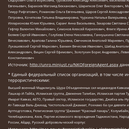
Сидорович Ольга Борисовна, Туровский Александр Алексеевич, Васильева А
Евгеньевич, Барахоев Магомед Бекханович, Шарипков Олег Викторович, М
Тимур Рифгатович, Романова Ольга Евгеньевна, Щаров Сергей Алексадрови
Петровна, Кочеткова Татьяна Владимировна, Чуркина Наталья Валерьевна, 
Илларионова Юлия Юрьевна, Саранг Анна Васильевна, Захарова Светлана 
Гефтер Валентин Михайлович, Симонов Алексей Кириллович, Флиге Ирина 
Беляев Сергей Иванович, Голубева Елена Николаевна, Ганнушкина Светлана
Вячеславович, Арапова Галина Юрьевна, Свечников Анатолий Мариевич, П
Лукашевский Сергей Маркович, Бахмин Вячеслав Иванович, Шабад Анатоли
Александрович, Вицин Сергей Ефимович, Золотухин Борис Андреевич, Леви
Константинович
Источник:
http://unro.minjust.ru/NKOForeignAgent.aspx
данн
* Единый федеральный список организаций, в том числе и
террористическими:
Высший военный Маджлисуль Шура Объединенных сил моджахедов Кавказа, Ко
Лашкар-И-Тайба, Исламская группа, Движение Талибан, Исламская партия Т
Имарат Кавказ, АБТО, Правый сектор, Исламское государство, Джабха аль-
Ат-Тавхида Валь-Джихад, Чистопольский Джамаат, Рохнамо ба суи давлати и
Артподготовка, Религиозная группа “Джамаат “Красный пахарь”, Колумбайн
Челебиджихана, Азов, Партия исламского возрождения Таджикистана, Народ
России, Айдар, Русский добровольческий корпус