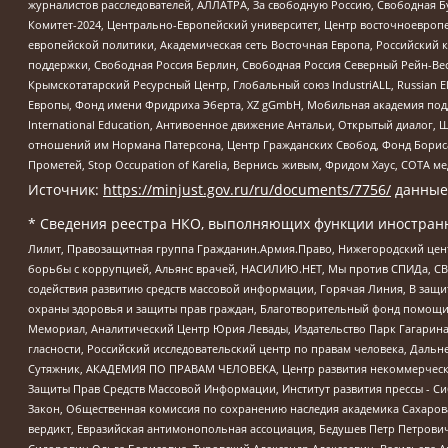
журналистов расследователей, АЛЛАТРА, За свободную Россию, Свободная Б
Комитет-2024, Центрально-Европейский университет, Центр восточноевроп
европейской политики, Академическая сеть Восточная Европа, Российский к
поддержки, Свободная Россия Берлин, Свободная Россия Северный Рейн-Вест
Крымскотатарский Ресурсный Центр, Глобальный союз IndustriALL, Russian E
Европы, Фонд имени Фридриха Эберта, XZ gGmbH, Мобильная академия поддержк
International Education, Антивоенное движение Антальи, Открытый диало
отношений им Нормана Патерсона, Центр Гражданских Свобод, Фонд Бориса
Прометей, Stop Occupation of Karelia, Вернись живым, Фридом Хаус, СОТА 
Источник:
https://minjust.gov.ru/ru/documents/7756/
данные
* Сведения реестра НКО, выполняющих функции иностранн
Лилит, Правозащитная группа Гражданин.Армия.Право, Нижегородский цент
борьбы с коррупцией, Альянс врачей, НАСИЛИЮ.НЕТ, Мы против СПИДа, СВЕ
содействия развитию средств массовой информации, Горячая Линия, В защ
охраны здоровья и защиты прав граждан, Благотворительный фонд помощи ос
Мемориал, Аналитический Центр Юрия Левады, Издательство Парк Гагарина
гласности, Российский исследовательский центр по правам человека, Даль
Сутяжник, АКАДЕМИЯ ПО ПРАВАМ ЧЕЛОВЕКА, Центр развития некоммерческих
Защиты Прав Средств Массовой Информации, Институт развития прессы - Си
Закон, Общественная комиссия по сохранению наследия академика Сахаров
вердикт, Евразийская антимонопольная ассоциация, Бедушев Петр Петрови