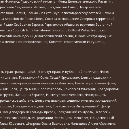
Чам Финланд, Гудзоновский институт, Фонд Демократического Развития,
актатов Свидетелей Иеговы, Гражданский Совет, Центр анализа
астоящая Россия, Глобальная сеть журналистов-расследователей, Служба
a Asocicion de Rusos Libres, Союз за возвращение Северных территорий,
еста, Радио Свободная Европа, Германское общество изучения Восточной
ouncils for International Education, Cultural Vistas, Institute of
, Российско-канадский демократический альянс, Школа международных
е антивоенное сопротивление, Комитет независимости Ингушетии,
ты прав граждан Штаб, Институт права и публичной политики, Фонд
инициатива, Гражданский Союз, Хасдей Ерушалаим, Центр поддержки и
социально-информационных инициатив Действие, Благотворительный фонд
Так, Сова, центр Анна, Проект Апрель, Самарская губерния, Эра здоровья,
я группа, Женщины Евразии, Институт прав человека, Фонд защиты
Гражданское действие, Центр независимых социологических исследований,
стран, Гражданское содействие, Трансперенси Интернешнл-Р, Центр
н, Фонд поддержки свободы прессы, Гражданский контроль, Человек и
тут Развития Свободы Информации, Экозащита!-Женсовет, Общественный
й Павел Юрьевич, Шнырова Ольга Вадимовна, Чанышева Лилия Айратовна,