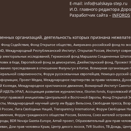
E-mail: info@salskaya-step.ru
И.О. главного редактора Доро
Разработчик сайта –
INFOROS
енных организаций, деятельность которых признана нежелате
 Фонд Содействия, Фонд Открытое общество, Американо-российский фонд по э
 Международный Республиканский Институт, Открытая Россия, Институт совре
р электоральных исследований, Германский фонд Маршалла Соединенных Штатов
еловек в беде, Европейский фонд за демократию, Джеймстаунский фонд, Прожект
дованию преследования в отношении Фалуньгун в Китае, Всемирная организация 
беральной современности, Форум русскоязычных европейцев, Немецко-русский о
формации, Проект Медиа, Международное партнерство за права человека, Духов
 Колледж, Международное христианское движение, Всемирный Институт Саентол
 ИДЕЛЬ-УРАЛ, Ассоциация развития журналистики, IStories fonds, Королевск
r, Институт правовой инициативы Центральной и Восточной Европы, Фонд Открытой Э
ты, Международный научный центр им Вудро Вильсона, Свободная пресса, Возро
России, Лига Свободных Наций, Transparеncy International, Форум Свободных Н
правления, Форум гражданского общества Россия, Беллона, Союз жителей острово
роды, BDR Novaja Gazeta-Europe, Алтай проект, Образовательный дом прав челов
еван, Дом прав человека Крым, Центр дикого лосося, TVR Studios, ТВ Дождь, Це