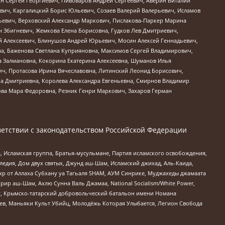
ин Сергей Георгиевич, Пивоваров Андрей Сергеевич, Аверин Виталий
вич, Каргалицкий Борис Юльевич, Созаев Валерий Валерьевич, Исламов
льевич, Верховский Александр Маркович, Пислакова-Паркер Марина
н Збигневич, Жемкова Елена Борисовна, Гудков Лев Дмитриевич,
й Алексеевич, Блинушов Андрей Юрьевич, Мосин Алексей Геннадьевич,
а, Баженова Светлана Куприяновна, Максимов Сергей Владимирович,
а Залмановна, Кокорина Екатерина Алексеевна, Шуманов Илья
ч, Протасова Ирина Вячеславовна, Литинский Леонид Борисович,
а Дмитриевна, Королева Александра Евгеньевна, Смирнов Владимир
ова Мара Федоровна, Резник Генри Маркович, Захаров Герман
етствии с законодательством Российской Федерации
 Исламская группа, Братья-мусульмане, Партия исламского освобождения,
едия, Дом двух святых, Джунд аш-Шам, Исламский джихад, Аль-Каида,
жр от Аллаха Субхану уа Тагьаля SHAM, АУМ Синрике, Муджахеды джамаата
рир аш-Шам, Ахлю Сунна Валь Джамаа, National Socialism/White Power,
рг, Крымско-татарский добровольческий батальон имени Номана
оев, Маньяки Культ Убийц, Молодёжь Которая Улыбается, Легион Свобода