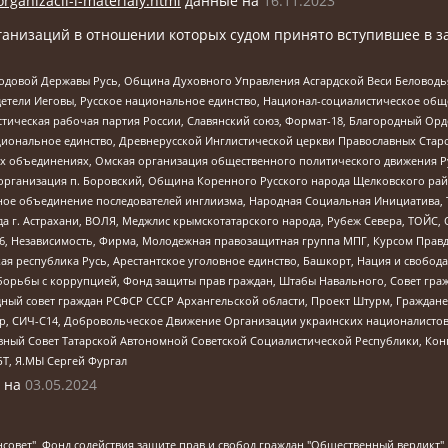
organizacii-i-materialy.html
данные на
16.11.2023
анизаций в отношении которых судом принято вступившее в з
 Родовой Державы Русь, Община Духовного Управления Асгардской Веси Беловод
детели Иеговы, Русское национальное единство, Национал-социалистическое об
истическая рабочая партия России, Славянский союз, Формат-18, Благородный Ор
ациональное единство, Древнерусской Инглистической церкви Православных Ста
ных объединениях, Омская организация общественного политического движения Р
рганизация п. Боровский, Община Коренного Русского народа Щелковского район
гиозное объединение последователей инглиизма, Народная Социальная Инициатива,
 г. Астрахани, ВОЛЯ, Меджлис крымскотатарского народа, Рубеж Севера, ТОЙС, 
6, Независимость, Фирма, Молодежная правозащитная группа МПГ, Курсом Правд
ая республика Русь, Арестантское уголовное единство, Башкорт, Нация и свобода,
орьбы с коррупцией, Фонд защиты прав граждан, Штабы Навального, Совет гражд
ный совет граждан РСФСР СССР Архангельской области, Проект Штурм, Граждане 
tsApp, СИЧ-С14, Добровольческое Движение Организации украинских националисто
ный Совет Татарской Автономной Советской Социалистической Республики, Кон
БТ, Я.МЫ Сергей Фургал
 на
03.05.2024
мная некоммерческая организация "Центр по работе с проблемой насилия "НАСИЛИЮ.НЕТ", Межрегиональный профессиональный союз работников здравоохранения "Альянс врачей", Юридическое лицо, зарегистрированное в Латвийской Республике, SIA "Medusa Project" (регистрационный номер 40103797863, дата регистрации 10.06.2014), Некоммерческая организация "Фонд по борьбе с коррупцией", Автономная некоммерческая организация "Институт права и публичной политики", Баданин Роман Сергеевич, Гликин Максим Александрович, Железнова Мария Михайловна, Лукьянова Юлия Сергеевна, Маетная Елизавета Витальевна, Маняхин Петр Борисович, Чуракова Ольга Владимировна, Ярош Юлия Петровна, Юридическое лицо "The Insider SIA", зарегистрированное в Риге, Латвийская Республика (дата регистрации 26.06.2015), являющееся администратором доменного имени интернет-издания "The Insider SIA", https://theins.ru, Постернак Алексей Евгеньевич, Рубин Михаил Аркадьевич, Анин Роман Александрович, Юридическое лицо Istories fonds, зарегистрированное в Латвийской Республике (регистрационный номер 50008295751, дата регистрации 24.02.2020), Великовский Дмитрий Александрович, Долинина Ирина Николаевна, Мароховская Алеся Алексеевна, Шлейнов Роман Юрьевич, Шмагун Олеся Валентиновна, Общество с ограниченной ответственностью "Альтаир 2021", Общество с ограниченной ответственностью "Вега 2021", Общество с ограниченной ответственностью "Главный редактор 2021", Общество с ограниченной ответственностью "Ромашки монолит", Важенков Артем Валерьевич, Ивановская областная общественная организация "Центр гендерных исследований", Гурман Юрий Альбертович, Медиапроект "ОВД-Инфо", Егоров Владимир Владимирович, Жилинский Владимир Александрович, Общество с ограниченной ответственностью "ЗП", Иванова София Юрьевна, Карезина Инна Павловна, Кильтау Екатерина Викторовна, Петров Алексей Викторович, Пискунов Сергей Евгеньевич, Смирнов Сергей Сергеевич, Тихонов Михаил Сергеевич, Общество с ограниченной ответственностью "ЖУРНАЛИСТ-ИНОСТРАННЫЙ АГЕНТ", Арапова Галина Юрьевна, Вольтская Татьяна Анатольевна, Американская компания "Mason G.E.S. Anonymous Foundation" (США), являющаяся владельцем интернет-издания https://mnews.world/, Компания "Stichting Bellingcat", зарегистрированная в Нидерландах (дата регистрации 11.07.2018), Захаров Андрей Вячеславович, Клепиковская Екатерина Дмитриевна, Общество с ограниченной ответственностью "МЕМО", Перл Роман Александрович, Симонов Евгений Алексеевич, Соловьева Елена Анатольевна, Сотников Даниил Владимирович, Сурначева Елизавета Дмитриевна, Автономная некоммерческая организация по защите прав человека и информированию населения "Якутия – Наше Мнение", Общество с ограниченной ответственностью "Москоу диджитал медиа", с 26.01.2023 Общество с ограниченной ответственностью "Чайка Белые сады", Ветошкина Валерия Валерьевна, Заговора Максим Александрович, Межрегиональное общественное движение "Российская ЛГБТ - сеть", Оленичев Максим Владимирович, Павлов Иван Юрьевич, Скворцова Елена Сергеевна, Общество с ограниченной ответственностью "Как бы инагент", Кочетков Игорь Викторович, Общество с ограниченной ответственностью "Честные выборы", Еланчик Олег Александрович, Общество с ограниченной ответственностью "Нобелевский призыв", Гималова Регина Эмилевна, Григорьев Андрей Валерьевич, Григорьева Алина Александровна, Ассоциация по содействию защите прав призывников, альтернативнослужащих и военнослужащих "Правозащитная группа "Гражданин.Армия.Право", Хисамова Регина Фаритовна, Автономная некоммерческая организация по реализации социально-правовых программ "Лилит", Дальн