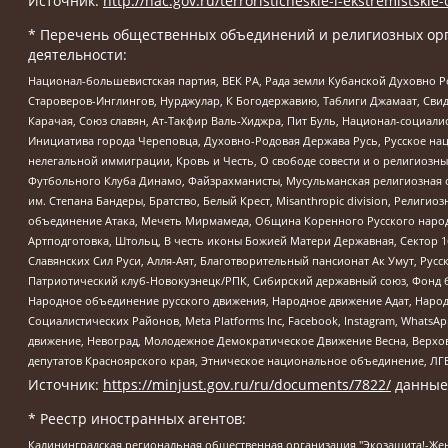
Источник:
http://nac.gov.ru/terroristicheskie-i-ekstremistskie-
* Перечень общественных объединений и религиозных орг
деятельности:
Национал-большевистская партия, ВЕК РА, Рада земли Кубанской Духовно
Староверов-Инглингов, Нурджулар, К Богодержавию, Таблиги Джамаат, Сви
Карачая, Союз славян, Ат-Такфир Валь-Хиджра, Пит Буль, Национал-социал
Инициатива города Череповца, Духовно-Родовая Держава Русь, Русское н
нелегальной иммиграции, Кровь и Честь, О свободе совести и о религиоз
Футбольного Клуба Динамо, Файзрахманисты, Мусульманская религиозная о
им. Степана Бандеры, Братство, Белый Крест, Misanthropic division, Рели
объединение Атака, Мечеть Мирмамеда, Община Коренного Русского народа
Артподготовка, Штольц, В честь иконы Божией Матери Державная, Сектор 1
Славянских Сил Руси, Алля-Аят, Благотворительный пансионат Ак Умут, Русск
Патриотический клуб-Новокузнецк/РПК, Сибирский державный союз, Фонд б
Народное объединение русского движения, Народное движение Адат, Народ
Социалистических Районов, Meta Platforms Inc, Facebook, Instagram, Wha
движение, Невоград, Молодежное Демократическое Движение Весна, Верхов
депутатов Красноярского края, Этническое национальное объединение, ЛГ
Источник:
https://minjust.gov.ru/ru/documents/7822/
данные
* Реестр иностранных агентов:
Калининградская региональная общественная организация "Экозащита!-Женсовет", Фонд содействия защите прав и свобод граждан "Общественный вердикт", Фонд "Институт Развития Свободы Информации", Частное учреждение "Информационное агентство МЕМО. РУ", Региональная общественная организация "Общественная комиссия по сохранению наследия академика Сахарова", Фонд поддержки свободы прессы, Санкт-Петербургская общественная правозащитная организация "Гражданский контроль", Межрегиональная общественная организация "Информационно-просветительский центр "Мемориал", Региональный Фонд "Центр Защиты Прав Средств Массовой Информации", с 05.12.2023 Фонд "Центр Защиты Прав Средств массовой информации", Региональная общественная благотворительная организация помощи беженцам и мигрантам "Гражданское содействие", Негосударственное образовательное учреждение дополнительного профессионального образования (повышение квалификации) специалистов "АКАДЕМИЯ ПО ПРАВАМ ЧЕЛОВЕКА", Свердловская региональная общественная организация "Сутяжник", Автономная некоммерческая организация "Центр независимых социологических исследований", Союз общественных объединений "Российский исследовательский центр по правам человека", Региональное общественное учреждение научно-информационный центр "МЕМОРИАЛ", Некоммерческая организация "Фонд защиты гласности", Автономная некоммерческая организация "Институт прав человека", Городская общественная организация "Екатеринбургское общество "МЕМОРИАЛ", Городская общественная организация "Рязанское историко-просветительское и правозащитное общество "Мемориал" (Рязанский Мемориал), Челябинский региональный орган общественной самодеятельности – женское общественное объединение "Женщины Евразии", Челябинский региональный орган общественной самодеятельности "Уральская правозащитная группа", Фонд содействия защите здоровья и социальной справедливости имени Андрея Рылькова, Автономная Некоммерческая Организация "Аналитический Центр Юрия Левады", Автономная некоммерческая организация социальной поддержки населения "Проект Апрель", Региональная общественная организация помощи женщинам и детям, находящимся в кризисной ситуации "Информационно-методический центр "Анна", Фонд содействия развитию массовых коммуникаций и правовому просвещению "Так-так-Так", Фонд содействия устойчивому развитию "Серебряная тайга", Свердловский региональный общественный фонд социальных проектов "Новое время", "Idel.Реалии", Кавказ.Реалии, Крым.Реалии, Телеканал Настоящее Время, Татаро-башкирская служба Радио Свобода (Azatliq Radiosi), Радио Свободная Европа/Радио Свобода (PCE/PC), "Сибирь.Реалии", "Фактограф", Благотворительный фонд помощи осужденным и их семьям, Автономная некоммерческая организация "Институт глобализации и социальных движений", Фонд "В защиту прав заключенных", Частное учреждение "Центр поддержки и содействия развитию средств массовой информации", Пензенский региональный общественный благотворительный фонд "Гражданский союз", "Север.Реалии", Некоммерческая организация Фонд "Правовая инициатива", Общество с ограниченной ответственностью "Радио Свободная Европа/Радио Свобода", Чешское информационное агентство "MEDIUM-ORIENT", Красноярская региональная общественная организация "Мы против СПИДа", Камалягин Денис Николаевич, Маркелов Сергей Евгеньевич, Пономарев Лев Александрович, Савицкая Людмила Алексеевна, Автоно