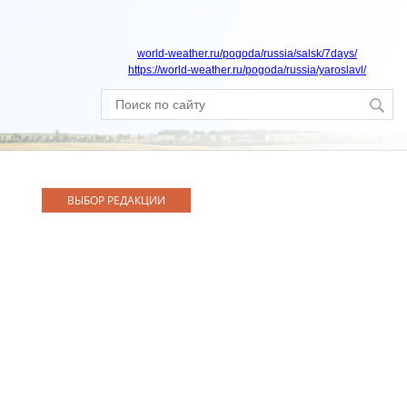
world-weather.ru/pogoda/russia/salsk/7days/
https://world-weather.ru/pogoda/russia/yaroslavl/
ВЫБОР РЕДАКЦИИ