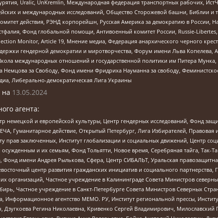
урятия, Uralic, UnKremlin, Международная федерация транспортных рабочих, Ист
ейских и международных исследований, Общество Сторожевой башни, Библии и тр
омитет действия, РЭНД корпорейшн, Русская Америка за демократию в России, Н
фалия, Фонд глобальной помощи, Антивоенный комитет России, Russie-Libertes, L
lection Monitor, Article 19, Мнение медиа, Федерация анархического черного кр
и гендерной демократии и миротворчества, Форум имени Льва Копелева, American C
г, Школа международных отношений и государственной политики им Питера Мунка
 Немцова за Свободу, Фонд имени Фридриха Науманна за свободу, Феминистско
медиа, Либерально-демократическая Лига Украины
 на
13.05.2024
ого агента:
р немецкой и европейской культуры, Центр гендерных исследований, Фонд защи
ЧА, Гуманитарное действие, Открытый Петербург, Лига Избирателей, Правовая 
иту прав заключенных, Институт глобализации и социальных движений, Центр 
ужденным и их семьям, Фонд Тольятти, Новое время, Серебряная тайга, Так-Так-
, Фонд имени Андрея Рылькова, Сфера, Центр СИБАЛЬТ, Уральская правозащитна
невосточный центр развития гражданских инициатив и социального партнерства, 
 организаций, Частное учреждение в Калининграде Совета Министров северных 
бирь, Частное учреждение в Санкт-Петербурге Совета Министров Северных Стра
а, Информационное агентство МЕМО. РУ, Институт региональной прессы, Инсти
ч, Дзугкоева Регина Николаевна, Кривенко Сергей Владимирович, Милославски