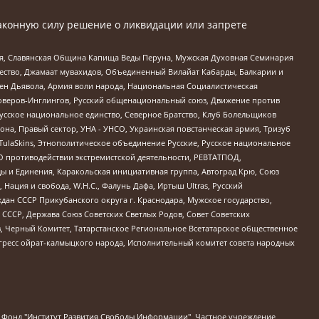
аконную силу решение о ликвидации или запрете
ья, Славянская Община Капища Веды Перуна, Мужская Духовная Семинария
щество, Джамаат мувахидов, Объединенный Вилайат Кабарды, Балкарии и
ден Дьявола, Армия воли народа, Национальная Социалистическая
роверов-Инглингов, Русский общенациональный союз, Движение против
усское национальное единство, Северное Братство, Клуб Болельщиков
а, Правый сектор, УНА - УНСО, Украинская повстанческая армия, Тризуб
 TulaSkins, Этнополитическое объединение Русские, Русское национальное
О противодействии экстремистской деятельности, РЕВТАТПОД,
ы и Единения, Каракольская инициативная группа, Автоград Крю, Союз
 Нация и свобода, W.H.С., Фалунь Дафа, Иртыш Ultras, Русский
ан СССР Прикубанского округа г. Краснодара, Мужское государство,
СССР, Держава Союз Советских Светлых Родов, Совет Советских
в, Черный Комитет, Татарстанское Региональное Всетатарское общественное
гресс ойрат-калмыцкого народа, Исполнительный комитет совета народных
евосточное общественное движение "Маяк", Санкт-Петербургская ЛГБТ-инициативная группа "Выход", Инициативная группа ЛГБТ+ "Реверс", Алексеев Андрей Викторович, Бекбулатова Таисия Львовна, Беляев Иван Михайлович, Владыкина Елена Сергеевна, Гельман Марат Александрович, Никульшина Вероника Юрьевна, Толоконникова Надежда Андреевна, Шендерович Виктор Анатольевич, Общество с ограниченной ответственностью "Данное сообщение", Общество с ограниченной ответственностью Издательский дом "Новая глава", Айнбиндер Александра Александровна, Московский комьюнити-центр для ЛГБТ+инициатив, Благотворительный фонд развития филантропии, Deutsche Welle (Германия, Kurt-Schumacher-Strasse 3, 53113 Bonn), Борзунова Мария Михайловна, Воробьев Виктор Викторович, Голубева Анна Львовна, Константинова Алла Михайловна, Малкова Ирина Владимировна, Мурадов Мурад Абдулгалимович, Осетинская Елизавета Николаевна, Понасенков Евгений Николаевич, Ганапольский Матвей Юрьевич, Киселев Евгений Алексеевич, Борухович Ирина Григорьевна, Дремин Иван Тимофеевич, Дубровский Дмитрий Викторович, Красноярская региональная общественная организация поддержки и развития альтернативных образовательных технологий и межкультурных коммуникаций "ИНТЕРРА", Маяковская Екатерина Алексеевна, Фейгин Марк Захарович, Филимонов Андрей Викторович, Дзугкоева Регина Николаевна, Доброхотов Роман Александрович, Дудь Юрий Александрович, Елкин Сергей Владимирович, Кругликов Кирилл Игоревич, Сабунаева Мария Леонидовна, Семенов Алексей Владимирович, Шаинян Карен Багратович, Шульман Екатерина Михайловна, Асафьев Артур Валерьевич, Вахштайн Виктор Семенович, Венедиктов Алексей Алексеевич, Лушникова Екатерина Евгеньевна, Волков Леонид Михайлович, Невзоров Александр Глебович, Пархоменко Сергей Борисович, Сироткин Ярослав Николаевич, Кара-Мурза Владимир Владимирович, Баранова Наталья Владимировна, Гозман Леонид Яковлевич, Кагарлицкий Борис Юльевич, Климарев Михаил Валерьевич, Милов Владимир Станиславович, Автономная некоммерческая организация Краснодарский центр современного искусства "Типография", Моргенштерн Алишер Тагирович, Соболь Любовь Эдуардовна, Общество с ограниченной ответственностью "ЛИЗА НОРМ", Каспаров Гарри Кимович, Ходорковский Михаил Борисович, Общество с ограниченной ответственностью "Апрельские тезисы", Данилович Ирина Брониславовна, Кашин Олег Владимирович, Петров Николай Владимирович, Пивоваров Алексей Владимирович, Соколов Михаил Владимирович, Цветкова Юлия Владимировна, Чичваркин Евгений Александрович, Комитет против пыток/Команда против пыток, Общество с ограниченной ответственностью "Первый научный", Общество с ограниченной ответственностью "Вертолет и ко", Белоцерковская Вероника Борисовна, Кац Максим Евгеньевич, Лазарева Татьяна Юрьевна, Шаведдинов Руслан Табризович, Яшин Илья Валерьевич, Общество с ограниченной ответственностью "Иноагент ААВ", Алешковский Дмитрий Петрович, Альбац Евгения Марковна, Быков Дмитрий Львович, Галямина Юлия Евгеньевна, Лойко Сергей Леонидович, Мартынов Кирилл Константинович, Медведев Сергей Александрович, Крашенинников Федор Геннадиевич, Гордеева Катерина Вл