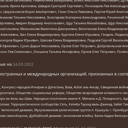
настасия Евгеньевна, Ривина Анна Валерьевна, Бойко Анатолий Николаевич, Дуг
ошель Ирина Ароновна, Шведов Григорий Сергеевич, Пономарев Лев Александро
ч, Цирульников Борис Альбертович, Гасан Ольга Павловна, Паутов Юрий Анато
Акимова Татьяна Николаевна, Золотарева Екатерина Александровна, Рачинский Я
Сергеевна, Аверин Владимир Анатольевич, Щур Татьяна Михайловна, Щур Никола
Анатольевна, Мельникова Валентина Дмитриевна, Вититинова Елена Владимировн
 Алексеевна, Закс Елена Владимировна, Буртина Елена Юрьевна, Гендель Людмил
рохоров Вадим Юрьевич, Шахова Елена Владимировна, Подузов Сергей Васильеви
й Ефимович, Сухих Дарья Николаевна, Орлов Олег Петрович, Добровольская Анн
нсон Лев Семенович, Локшина Татьяна Иосифовна, Орлов Олег Петрович, Поляк
ые на
24.03.2022
ностранных и международных организаций, признанных в соотв
нгресс народов Ичкерии и Дагестана, База, Асбат аль-Ансар, Священная война,
уркестана, Общество социальных реформ, Общество возрождения исламского насл
Нусра ли-Ахль аш-Шам, Народное ополчение имени К. Минина и Д. Пожарского, Ад
сломи, Террористическое сообщество Сеть, Катиба Таухид валь-Джихад, Хайят Тах
, Хатлонский джамаат, Мусульманская религиозная группа п. Кушкуль г. Оренбу
ная самооборона, Дуббайский джамаат, московская ячейка, Батал-Хаджи Белхор