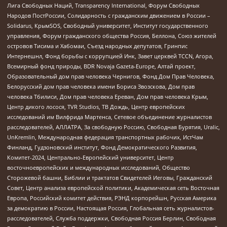
Лига Свободных Наций, Transparеncy International, Форум Свободных
Народов ПостРоссии, Солидарность с гражданским движением в России –
Solidarus, КрымSOS, Свободный университет, Институт государственного
управления, Форум гражданского общества Россия, Беллона, Союз жителей
островов Тисима и Хабомаи, Съезд народных депутатов, Гринпис
Интернешнл, Фонд борьбы с коррупцией Инк, Завет церквей TCCN, Агора,
Всемирный фонд природы, BDR Novaja Gazeta-Europe, Алтай проект,
Образовательный дом прав человека Чернигов, Фонд Дом Прав Человека,
Белорусский дом прав человека имени Бориса Звозскова, Дом прав
человека Тбилиси, Дом прав человека Ереван, Дом прав человека Крым,
Центр дикого лосося, TVR Studios, ТВ Дождь, Центр европейских
исследований им Вилфрида Мартенса, Сетевое объединение журналистов
расследователей, АЛЛАТРА, За свободную Россию, Свободная Бурятия, Uralic,
UnKremlin, Международная федерация транспортных рабочих, ИстЧам
Финланд, Гудзоновский институт, Фонд Демократического Развития,
Комитет-2024, Центрально-Европейский университет, Центр
восточноевропейских и международных исследований, Общество
Сторожевой башни, Библии и трактатов Свидетелей Иеговы, Гражданский
Совет, Центр анализа европейской политики, Академическая сеть Восточная
Европа, Российский комитет действия, РЭНД корпорейшн, Русская Америка
за демократию в России, Настоящая Россия, Глобальная сеть журналистов-
расследователей, Служба поддержки, Свободная Россия Берлин, Свободная