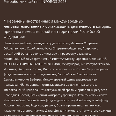
Разработчик сайта –
INFOROS
2026
* Перечень иностранных и международных
неправительственных организаций, деятельность которых
признана нежелательной на территории Российской
Федерации:
Национальный фонд в поддержку демократии, Институт Открытое
Общество Фонд Содействия, Фонд Открытое общество, Американо-
российский фонд по экономическому и правовому развитию,
Национальный Демократический Институт Международных Отношений,
MEDIA DEVELOPMENT INVESTMENT FUND, Международный Республиканский
Институт, Открытая Россия, Институт современной России, Черноморский
фонд регионального сотрудничества, Европейская Платформа за
Демократические Выборы, Международный центр электоральных
исследований, Германский фонд Маршалла Соединенных Штатов,
Тихоокеанский центр защиты окружающей среды и природных ресурсов,
Свободная Россия, Всемирный конгресс украинцев, Атлантический совет,
Человек в беде, Европейский фонд за демократию, Джеймстаунский фонд,
Прожект Хармони, Родники дракона, Врачи против насильственного
извлечения органов, Фалунь Дафа, Друзья Фалуньгун, Фалуньгун, Коалиция
по расследованию преследования в отношении Фалуньгун в Китае,