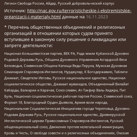
Легион Свобода России, Айдар, Русский добровольческий корпус
Источник:
http://nac.gov.ru/terroristicheskie-i-ekstremistskie-
organizacii-i-materialy.html
данные на
16.11.2023
* Перечень общественных объединений и религиозных
организаций в отношении которых судом принято
вступившее в законную силу решение о ликвидации или
запрете деятельности:
Национал-большевистская партия, ВЕК РА, Рада земли Кубанской Духовно
Родовой Державы Русь, Община Духовного Управления Асгардской Веси
Беловодья, Славянская Община Капища Веды Перуна, Мужская Духовная
Семинария Староверов-Инглингов, Нурджулар, К Богодержавию, Таблиги
Джамаат, Свидетели Иеговы, Русское национальное единство, Национал-
социалистическое общество, Джамаат мувахидов, Объединенный Вилайат
Кабарды, Балкарии и Карачая, Союз славян, Ат-Такфир Валь-Хиджра, Пит
Буль, Национал-социалистическая рабочая партия России, Славянский союз,
Формат-18, Благородный Орден Дьявола, Армия воли народа,
Национальная Социалистическая Инициатива города Череповца, Духовно-
Родовая Держава Русь, Русское национальное единство, Древнерусской
Инглистической церкви Православных Староверов-Инглингов, Русский
общенациональный союз, Движение против нелегальной иммиграции,
Кровь и Честь, О свободе совести и о религиозных объединениях, Омская