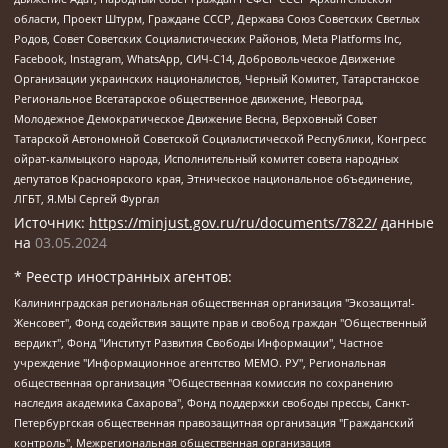
области, Проект Штурм, Граждане СССР, Держава Союз Советских Светлых
Родов, Совет Советских Социалистических Районов, Meta Platforms Inc,
Facebook, Instagram, WhatsApp, СИЧ-С14, Добровольческое Движение
Организации украинских националистов, Черный Комитет, Татарстанское
Региональное Всетатарское общественное движение, Невоград,
Молодежное Демократическое Движение Весна, Верховный Совет
Татарской Автономной Советской Социалистической Республики, Конгресс
ойрат-калмыцкого народа, Исполнительный комитет совета народных
депутатов Красноярского края, Этническое национальное объединение,
ЛГБТ, Я.МЫ Сергей Фургал
Источник:
https://minjust.gov.ru/ru/documents/7822/
данные
на
03.05.2024
* Реестр иностранных агентов:
Калининградская региональная общественная организация "Экозащита!-Женсовет", Фонд содействия защите прав и свобод граждан "Общественный вердикт", Фонд "Институт Развития Свободы Информации", Частное учреждение "Информационное агентство МЕМО. РУ", Региональная общественная организация "Общественная комиссия по сохранению наследия академика Сахарова", Фонд поддержки свободы прессы, Санкт-Петербургская общественная правозащитная организация "Гражданский контроль", Межрегиональная общественная организация "Информационно-просветительский центр "Мемориал", Региональный Фонд "Центр Защиты Прав Средств Массовой Информации", с 05.12.2023 Фонд "Центр Защиты Прав Средств массовой информации", Региональная общественная благотворительная организация помощи беженцам и мигрантам "Гражданское содействие", Негосударственное образовательное учреждение дополнительного профессионального образования (повышение квалификации) специалистов "АКАДЕМИЯ ПО ПРАВАМ ЧЕЛОВЕКА", Свердловская региональная общественная организация "Сутяжник", Автономная некоммерческая организация "Центр независимых социологических исследований", Союз общественных объединений "Российский исследовательский центр по правам человека", Региональное общественное учреждение научно-информационный центр "МЕМОРИАЛ", Некоммерческая организация "Фонд защиты гласности", Автономная некоммерческая организация "Институт прав человека", Городская общественная организация "Екатеринбургское общество "МЕМОРИАЛ", Городская общественная организация "Рязанское историко-просветительское и правозащитное общество "Мемориал" (Рязанский Мемориал), Челябинский региональный орган общественной самодеятельности – женское общественное объединение "Женщины Евразии", Челябинский региональный орган общественной самодеятельности "Уральская правозащитная группа", Фонд содействия защите здоровья и социальной справедливости имени Андрея Рылькова, Автономная Некоммерческая Организация "Аналитический Центр Юрия Левады", Автономная некоммерческая организация социальной поддержки населения "Проект Апрель", Региональная общественная организация помощи женщинам и детям, находящимся в кризисной ситуации "Информационно-методический центр "Анна", Фонд содействия развитию массовых коммуникаций и правовому просвещению "Так-так-Так", Фонд содействия устойчивому развитию "Серебряная тайга", Свердловский региональный общественный фонд социальных проектов "Новое время", "Idel.Реалии", Кавказ.Реалии, Крым.Реалии, Телеканал Настоящее Время, Татаро-башкирская служба Радио Свобода (Azatliq Radiosi), Радио Свободная Европа/Радио Свобода (PCE/PC), "Сибирь.Реалии", "Фактограф", Благотворительный фонд помощи осужденным и их семьям, Автономная некоммерческая организация "Институт глобализации и социальных движений", Фонд "В защиту прав заключенных", Частное учреждение "Центр поддержки и содействия развитию средств массовой информации", Пензенский региональный общественный благотворительный фонд "Гражданский союз", "Север.Реалии", Некоммерческая организация Фонд "Правовая инициатива", Общество с ограниченной ответственностью "Радио Свободная Европа/Радио Свобода", Чешское информационное агентство "MEDIUM-ORIENT", Красноярская региональная общественная организация "Мы против СПИДа", Камалягин Денис Николаевич, Маркелов Сергей Евгеньевич, Пономарев Лев Александрович, Савицкая Людмила Алексеевна, Автономная некоммерческая организация "Центр по работе с проблемой насилия "НАСИЛИЮ.НЕТ", Межрегиональный профессиональный союз работников здравоохранения "Альянс врачей", Юридическое лицо, зарегистрированное в Латвийской Республике, SIA "Medusa Project" (регистрационный номер 40103797863, дата регистрации 10.06.2014), Некоммерческая организация "Фонд по борьбе с коррупцией", Автономная некоммерческая организация "Институт права и публичной политики", Баданин Роман Сергеевич, Гликин Максим Александрович, Железнова Мария Михайловна, Лукьянова Юлия Сергеевна, Маетная Елизавета Витальевна, Маняхин Петр Борисович, Чуракова Ольга Владимировна, Ярош Юлия Петровна, Юридическое лицо "The Insider SIA", зарегистрированное в Риге, Латвийская Республика (дата регистрации 26.06.2015), являющееся администратором доменного имени интернет-издания "The Insider SIA", https://theins.ru, Постернак Алексей Евгеньевич, Рубин Михаил Аркадьевич, Анин Роман Александрович, Юридическое лицо Istories fonds, зарегистрированное в Латвийской Республике (регистрационный номер 50008295751, дата регистрации 24.02.2020), Великовский Дмитрий Александрович, Долинина Ирина Николаевна, Мароховская Алеся Алексеевна, Шлейнов Роман Юрьевич, Шмагун Олеся Валентиновна, Общество с ограниченной ответственностью "Альтаир 2021", Общество с ограниченной ответственностью "Вега 2021", Общество с ограниченной ответственностью "Главный редактор 2021", Общество с ограниченной ответственностью "Ромашки монолит", Важенков Артем Валерьевич, Ивановская областная общественная организация "Центр гендерных исследований", Гурман Юрий Альбертович, Медиапроект "ОВД-Инфо", Егоров Владимир Владимирович, Жилинский Владимир Александрович, Общество с ограниченной ответственностью "ЗП", Иванова София Юрьевна, Карезина Инна Павловна, Кильтау Екатерина Викторовна, Петров Алексей Викторович, Пискунов Сергей Евгеньевич, Смирнов Сергей Сергеевич, Тихонов Михаил Сергеевич, Общество с ограниченной ответственностью "ЖУРНАЛИСТ-ИНОСТРАННЫЙ АГЕНТ", Арапова Галина Юрьевна, Вольтская Татьяна Анатольевна, Американская компания "Mason G.E.S. Anonymous Foundation" (США), являющаяся владельцем интернет-издания https://mnews.world/, Компания "Stichting Bellingcat", зарегистрированная в Нидерландах (дата регистрации 11.07.2018), Захаров Андрей Вячеславович, Клепиковская Екатерина Дмитриевна, Общество с ограниченной ответственностью "МЕМО", Перл Роман Александрович, Симонов Евгений Алексеевич, Соловьева Елена Анатольевна, Сотников Даниил Владимирович, Сурначева Елизавета Дмитриевна, Автономная некоммерческая организация по защите прав человека и информированию населения "Якутия – Наше Мнение", Общество с ограниченной ответственностью "Москоу диджитал медиа", с 26.01.2023 Общество с ограниченной ответственностью "Чайка Белые сады", Ветошкина Валерия Валерьевна, Заговора Максим Александрович, Межрегиональное общественное движение "Российская ЛГБТ - сеть", Оленичев Максим Владимирович, Павлов Иван Юрьевич, Скворцова Елена Сергеевна, Общество с ограниченной ответственностью "Как бы инагент", Кочетков Игорь Викторович, Общество с ограниченной ответственностью "Честные выборы", Еланчик Олег Александрович, Общество с ограниченной ответственностью "Нобелевский призыв", Гималова Регина Эмилевна, Григорьев Андрей Валерьевич, Григорьева Алина Александровна, Ассоциация по содействию защите прав призывников, альтернативнослужащих и военнослужащих "Правозащитная группа "Гражданин.Армия.Право", Хисамова Регина Фаритовна, Автономная некоммерческая организация по реализации социально-правовых программ "Лилит", Дальневосточное общественное движение "Маяк", Санкт-Петербургская ЛГБТ-инициативная группа "Выход", Инициативная группа ЛГБТ+ "Реверс", Алексеев Андрей Викторович, Бекбулатова Таисия Львовна, Беляев Иван Михайлович, Владыкина Елена Сергеевна, Гельман Марат Александрович, Никульшина Вероника Юрьевна, Толоконникова Надежда Андреевна, Шендерович Виктор Анатольевич, Общество с ограниченной ответственностью "Данное сообщение", Общество с ограниченной ответственностью Издательский дом "Новая глава", Айнбиндер Александра Александровна, Московский комьюнити-центр для ЛГБТ+инициатив, Благотворительный фонд развития филантропии, Deutsche Welle (Германия, Kurt-Schumacher-Strasse 3, 53113 Bonn), Борзунова Мария Михайловна, Воробьев Виктор Викторович, Голубева Анна Львовна, Константинова Алла Михайловна, Малкова Ирина Владимировна, Мурадов Мурад Абдулгалимович, Осетинская Елизавета Николаевна, Понасенков Евгений Николаевич, Ганапольский Матвей Юрьевич, Киселев Евгений Алексеевич, Борухович Ирина Григорьевна, Дремин Иван Тимофеевич, Дубровский Дмитрий Викторович, Красноярская региональная общественная организация поддержки и развития альтернативных образовательных технологий и межкультурных коммуникаций "ИНТЕРРА", Маяковская Екатерина Алексеевна, Фейгин Марк Захарович, Филимонов Андрей Викторович, Дзугкоева Регина Николаевна, Доброхотов Роман Александрович, Дудь Юрий Александрович, Елкин Сергей Владимирович, Кругликов Кирилл Игоревич, Сабунаева Мария Леонидовна, Семенов Алексей Владимирович, Шаинян Карен Багратович, Шульман Екатерина Михайловна, Асафьев Артур Валерьевич, Вахштайн Виктор Семенович, Венедиктов Алексей Алексеевич, Лушникова Екатерина Евгеньевна, Волков Леонид Михайлович, Невзоров Александр Глебович, Пархоменко Сергей Борисович, Сироткин Ярослав Николаевич, Кара-Мурза Владимир Владимирович, Баранова Наталья Владимировна, Гозман Леонид Яковлевич, Кагарлицкий Борис Юльевич, Климарев Михаил Валерьевич, Милов Владимир Станиславович, Автономная некоммерческая организация Краснодарский центр современного искусства "Типография", Моргенштерн Алишер Тагирович, Соболь Любовь Эдуардовна, Общество с ограниченной ответственностью "ЛИЗА НОРМ", Каспаров Гарри Кимович, Ходорковский Михаил Борисович, Общество с ограниченной ответственностью "Апрельские тезисы", Данилович Ирина Брониславовна, Кашин Олег Владимирович, Петров Николай Владимирович, Пивоваров Алексей Владимирович, Соколов Михаил Владимирович, Цветкова Юлия Владимировна, Чичваркин Евгений Александрович, Комитет против пыток/Команда против пыток, Общество с ограниченной ответственностью "Первый научный", Общество с ограниченной ответственностью "Вертолет и ко", Белоцерковская Вероника Борисовна, Кац Максим Евгеньевич, Лазарева Татьяна Юрьевна, Шаведдинов Руслан Табризович, Яшин Илья Валерьевич, Общество с ограниченной ответственностью "Иноагент ААВ", Алешковский Дмитрий Петрович, Альбац Евгения Марковна, Быков Дмитрий Львович, Галямина Юлия Евгеньевна, Лойко Сергей Леонидович, Мартынов Кирилл Константинович, Медведев Сергей Александрович, Крашенинников Федор Геннадиевич, Гордеева Катерина Вл