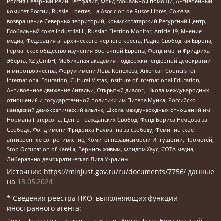
Россия Северный Рейн-Вестфалия, Фонд глобальной помощи, Антивоенный
комитет России, Russie-Libertes, La Asocicion de Rusos Libres, Союз за
возвращение Северных территорий, Крымскотатарский Ресурсный Центр,
Глобальный союз IndustriALL, Russian Election Monitor, Article 19, Мнение
медиа, Федерация анархического черного креста, Радио Свободная Европа,
Германское общество изучения Восточной Европы, Фонд имени Фридриха
Эберта, XZ gGmbH, Мобильная академия поддержки гендерной демократии
и миротворчества, Форум имени Льва Копелева, American Councils for
International Education, Cultural Vistas, Institute of International Education,
Антивоенное движение Антальи, Открытый диалог, Школа международных
отношений и государственной политики им Питера Мунка, Российско-
канадский демократический альянс, Школа международных отношений им
Нормана Патерсона, Центр Гражданских Свобод, Фонд Бориса Немцова за
Свободу, Фонд имени Фридриха Науманна за свободу, Феминистское
антивоенное сопротивление, Комитет независимости Ингушетии, Прометей,
Stop Occupation of Karelia, Вернись живым, Фридом Хаус, СОТА медиа,
Либерально-демократическая Лига Украины
Источник:
https://minjust.gov.ru/ru/documents/7756/
данные
на
13.05.2024
* Сведения реестра НКО, выполняющих функции
иностранного агента:
Лилит, Правозащитная группа Гражданин.Армия.Право, Нижегородский