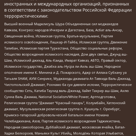
иностранных и международных организаций, признанных
в соответствии с законодательством Российской Федерации
террористическими:
Высший военный Маджлисуль Шура Объединенных сил моджахедов
Кавказа, Конгресс народов Ичкерии и Дагестана, База, Асбат аль-Ансар,
Священная война, Исламская группа, Братья-мусульмане, Партия
исламского освобождения, Лашкар-И-Тайба, Исламская группа, Движение
Талибан, Исламская партия Туркестана, Общество социальных реформ,
Общество возрождения исламского наследия, Дом двух святых, Джунд аш-
Шам, Исламский джихад, Аль-Каида, Имарат Кавказ, АБТО, Правый сектор,
Исламское государство, Джабха аль-Нусра ли-Ахль аш-Шам, Народное
ополчение имени К. Минина и Д. Пожарского, Аджр от Аллаха Субхану уа
Тагьаля SHAM, АУМ Синрике, Муджахеды джамаата Ат-Тавхида Валь-Джихад,
Чистопольский Джамаат, Рохнамо ба суи давлати исломи, Террористическое
сообщество Сеть, Катиба Таухид валь-Джихад, Хайят Тахрир аш-Шам, Ахлю
Сунна Валь Джамаа, National Socialism/White Power, Артподготовка,
Религиозная группа “Джамаат “Красный пахарь”, Колумбайн, Хатлонский
джамаат, Мусульманская религиозная группа п. Кушкуль г. Оренбург,
Крымско-татарский добровольческий батальон имени Номана
Челебиджихана, Азов, Партия исламского возрождения Таджикистана,
Народная самооборона, Дуббайский джамаат, московская ячейка, Батал-
Хаджи Белхороев, Маньяки Культ Убийц, Молодёжь Которая Улыбается,