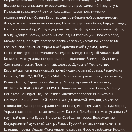
Всемирная организация по расследованию преследований Фалуньгун,
Пражский гражданский центр, Ассоциация школ политических
исследований при Совете Европы, Центр либеральной современности,
Форум русскоязычных европейцев, Немецко-русский обмен, Бард колледж,
Европейский выбор, Фонд Ходорковского, Оксфордский российский фонд,
Фонд Будущее России, Компания свободы информации, Проект Медиа,
Международное партнерство за права человека, Духовное Управление
Евангельских Христиан Украинской Христианской Церкви, Новое
Поколение, Духовное Учебное Заведение Международный Библейский
Колледж, Международное христианское движение, Всемирный Институт
Саентологических Предприятий, Церковь Духовной Технологии,
Европейская сеть организаций по наблюдению за выборами, Республика
Польша, СВОБОДНЫЙ ИДЕЛЬ-УРАЛ, Ассоциация развития журналистики,
IStories fonds, Королевский Институт Международных Отношений,
КРИМСЬКА ПРАВОЗАХИСНА ГРУПА, Фонд имени Генриха Бёлля, Stichting
Bellingcat, Bellingcat Ltd, The Insider, Институт правовой инициативы
Центральной и Восточной Европы, Фонд Открытой Эстонии, Calvert 22
Foundation, Канадский украинский конгресс, Институт Макдональда-Лорье,
Украинская национальная федерация Канады, Декабристы, Международный
научный центр им Вудро Вильсона, Свободная пресса, Возрождение,
Всеукраинский духовный центр , Риддл, Русский антивоенный комитет в
Швеции, Проект Медуза, Фонд Андрея Сахарова, Форум свободной России,