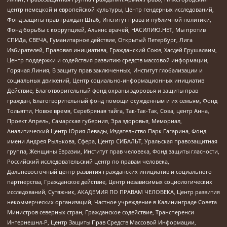
центр немецкой и европейской культуры, Центр гендерных исследований,
Фонд защиты прав граждан Штаб, Институт права и публичной политики,
Фонд борьбы с коррупцией, Альянс врачей, НАСИЛИЮ.НЕТ, Мы против
СПИДа, СВЕЧА, Гуманитарное действие, Открытый Петербург, Лига
Избирателей, Правовая инициатива, Гражданский Союз, Хасдей Ерушалаим,
Центр поддержки и содействия развитию средств массовой информации,
Горячая Линия, В защиту прав заключенных, Институт глобализации и
социальных движений, Центр социально-информационных инициатив
Действие, Благотворительный фонд охраны здоровья и защиты прав
граждан, Благотворительный фонд помощи осужденным и их семьям, Фонд
Тольятти, Новое время, Серебряная тайга, Так-Так-Так, Сова, центр Анна,
Проект Апрель, Самарская губерния, Эра здоровья, Мемориал,
Аналитический Центр Юрия Левады, Издательство Парк Гагарина, Фонд
имени Андрея Рылькова, Сфера, Центр СИБАЛЬТ, Уральская правозащитная
группа, Женщины Евразии, Институт прав человека, Фонд защиты гласности,
Российский исследовательский центр по правам человека,
Дальневосточный центр развития гражданских инициатив и социального
партнерства, Гражданское действие, Центр независимых социологических
исследований, Сутяжник, АКАДЕМИЯ ПО ПРАВАМ ЧЕЛОВЕКА, Центр развития
некоммерческих организаций, Частное учреждение в Калининграде Совета
Министров северных стран, Гражданское содействие, Трансперенси
Интернешнл-Р, Центр Защиты Прав Средств Массовой Информации,