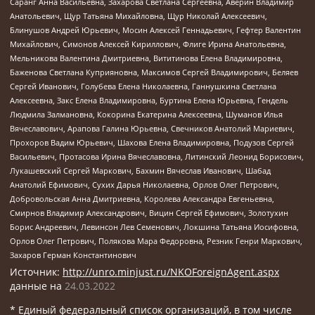
Саранг Анна Васильевна, Захарова Светлана Сергеевна, Аверин Владимир
Анатольевич, Щур Татьяна Михайловна, Щур Николай Алексеевич,
Блинушов Андрей Юрьевич, Мосин Алексей Геннадьевич, Гефтер Валентин
Михайлович, Симонов Алексей Кириллович, Флиге Ирина Анатольевна,
Мельникова Валентина Дмитриевна, Вититинова Елена Владимировна,
Баженова Светлана Куприяновна, Максимов Сергей Владимирович, Беляев
Сергей Иванович, Голубева Елена Николаевна, Ганнушкина Светлана
Алексеевна, Закс Елена Владимировна, Буртина Елена Юрьевна, Гендель
Людмила Залмановна, Кокорина Екатерина Алексеевна, Шуманов Илья
Вячеславович, Арапова Галина Юрьевна, Свечников Анатолий Мариевич,
Прохоров Вадим Юрьевич, Шахова Елена Владимировна, Подузов Сергей
Васильевич, Протасова Ирина Вячеславовна, Литинский Леонид Борисович,
Лукашевский Сергей Маркович, Бахмин Вячеслав Иванович, Шабад
Анатолий Ефимович, Сухих Дарья Николаевна, Орлов Олег Петрович,
Добровольская Анна Дмитриевна, Королева Александра Евгеньевна,
Смирнов Владимир Александрович, Вицин Сергей Ефимович, Золотухин
Борис Андреевич, Левинсон Лев Семенович, Локшина Татьяна Иосифовна,
Орлов Олег Петрович, Полякова Мара Федоровна, Резник Генри Маркович,
Захаров Герман Константинович
Источник:
http://unro.minjust.ru/NKOForeignAgent.aspx
данные на
24.03.2022
* Единый федеральный список организаций, в том числе