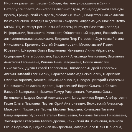
Институт развития прессы - Сибирь, Частное учреждение в Санкт-
Петербурге Совета Министров Северных Стран, Фонд поддержки свободы
прессы, Гражданский контроль, Человек и Закон, Общественная комиссия
по сохранению наследия академика Сахарова, Информационное агентство
МЕМО. РУ, Институт региональной прессы, Институт Развития Свободы
Информации, Экозащита!-Женсовет, Общественный вердикт, Евразийская
антимонопольная ассоциация, Бедушев Петр Петрович, Дзугкоева Регина
Николаевна, Кривенко Сергей Владимирович, Милославский Павел
Юрьевич, Шнырова Ольга Вадимовна, Чанышева Лилия Айратовна,
Сидорович Ольга Борисовна, Туровский Александр Алексеевич, Васильева
Анастасия Евгеньевна, Ривина Анна Валерьевна, Бойко Анатолий
Николаевич, Дугин Сергей Георгиевич, Пивоваров Андрей Сергеевич,
Аверин Виталий Евгеньевич, Барахоев Магомед Бекханович, Шарипков
Олег Викторович, Мошель Ирина Ароновна, Шведов Григорий Сергеевич,
Пономарев Лев Александрович, Каргалицкий Борис Юльевич, Созаев
Валерий Валерьевич, Исламов Тимур Рифгатович, Романова Ольга
Евгеньевна, Щаров Сергей Алексадрович, Цирульников Борис Альбертович,
Гасан Ольга Павловна, Паутов Юрий Анатольевич, Верховский Александр
Маркович, Пислакова-Паркер Марина Петровна, Кочеткова Татьяна
Владимировна, Чуркина Наталья Валерьевна, Акимова Татьяна Николаевна,
Золотарева Екатерина Александровна, Рачинский Ян Збигневич, Жемкова
Елена Борисовна, Гудков Лев Дмитриевич, Илларионова Юлия Юрьевна,