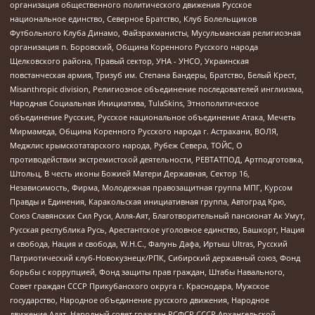
организация общественного политического движения Русское
национальное единство, Северное Братство, Клуб Болельщиков
Футбольного Клуба Динамо, Файзрахманисты, Мусульманская религиозная
организация п. Боровский, Община Коренного Русского народа
Щелковского района, Правый сектор, УНА - УНСО, Украинская
повстанческая армия, Тризуб им. Степана Бандеры, Братство, Белый Крест,
Misanthropic division, Религиозное объединение последователей инглиизма,
Народная Социальная Инициатива, TulaSkins, Этнополитическое
объединение Русские, Русское национальное объединение Атака, Мечеть
Мирмамеда, Община Коренного Русского народа г. Астрахани, ВОЛЯ,
Меджлис крымскотатарского народа, Рубеж Севера, ТОЙС, О
противодействии экстремистской деятельности, РЕВТАТПОД, Артподготовка,
Штольц, В честь иконы Божией Матери Державная, Сектор 16,
Независимость, Фирма, Молодежная правозащитная группа МПГ, Курсом
Правды и Единения, Каракольская инициативная группа, Автоград Крю,
Союз Славянских Сил Руси, Алля-Аят, Благотворительный пансионат Ак Умут,
Русская республика Русь, Арестантское уголовное единство, Башкорт, Нация
и свобода, Нация и свобода, W.H.С., Фалунь Дафа, Иртыш Ultras, Русский
Патриотический клуб-Новокузнецк/РПК, Сибирский державный союз, Фонд
борьбы с коррупцией, Фонд защиты прав граждан, Штабы Навального,
Совет граждан СССР Прикубанского округа г. Краснодара, Мужское
государство, Народное объединение русского движения, Народное
движение Адат, Народный совет граждан РСФСР СССР Архангельской