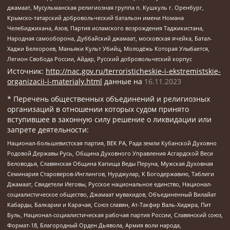
джамаат, Мусульманская религиозная группа п. Кушкуль г. Оренбург,
Крымско-татарский добровольческий батальон имени Номана
Челебиджихана, Азов, Партия исламского возрождения Таджикистана,
Народная самооборона, Дуббайский джамаат, московская ячейка, Батал-
Хаджи Белхороев, Маньяки Культ Убийц, Молодёжь Которая Улыбается,
Легион Свобода России, Айдар, Русский добровольческий корпус
Источник:
http://nac.gov.ru/terroristicheskie-i-ekstremistskie-
organizacii-i-materialy.html
данные на
16.11.2023
* Перечень общественных объединений и религиозных
организаций в отношении которых судом принято
вступившее в законную силу решение о ликвидации или
запрете деятельности:
Национал-большевистская партия, ВЕК РА, Рада земли Кубанской Духовно
Родовой Державы Русь, Община Духовного Управления Асгардской Веси
Беловодья, Славянская Община Капища Веды Перуна, Мужская Духовная
Семинария Староверов-Инглингов, Нурджулар, К Богодержавию, Таблиги
Джамаат, Свидетели Иеговы, Русское национальное единство, Национал-
социалистическое общество, Джамаат мувахидов, Объединенный Вилайат
Кабарды, Балкарии и Карачая, Союз славян, Ат-Такфир Валь-Хиджра, Пит
Буль, Национал-социалистическая рабочая партия России, Славянский союз,
Формат-18, Благородный Орден Дьявола, Армия воли народа,