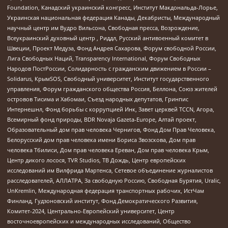
Foundation, Канадский украинский конгресс, Институт Макдональда-Лорье,
Украинская национальная федерация Канады, Декабристы, Международный
научный центр им Вудро Вильсона, Свободная пресса, Возрождение,
Всеукраинский духовный центр , Риддл, Русский антивоенный комитет в
Швеции, Проект Медуза, Фонд Андрея Сахарова, Форум свободной России,
Лига Свободных Наций, Transparеncy International, Форум Свободных
Народов ПостРоссии, Солидарность с гражданским движением в России –
Solidarus, КрымSOS, Свободный университет, Институт государственного
управления, Форум гражданского общества Россия, Беллона, Союз жителей
островов Тисима и Хабомаи, Съезд народных депутатов, Гринпис
Интернешнл, Фонд борьбы с коррупцией Инк, Завет церквей TCCN, Агора,
Всемирный фонд природы, BDR Novaja Gazeta-Europe, Алтай проект,
Образовательный дом прав человека Чернигов, Фонд Дом Прав Человека,
Белорусский дом прав человека имени Бориса Звозскова, Дом прав
человека Тбилиси, Дом прав человека Ереван, Дом прав человека Крым,
Центр дикого лосося, TVR Studios, ТВ Дождь, Центр европейских
исследований им Вилфрида Мартенса, Сетевое объединение журналистов
расследователей, АЛЛАТРА, За свободную Россию, Свободная Бурятия, Uralic,
UnKremlin, Международная федерация транспортных рабочих, ИстЧам
Финланд, Гудзоновский институт, Фонд Демократического Развития,
Комитет-2024, Центрально-Европейский университет, Центр
восточноевропейских и международных исследований, Общество