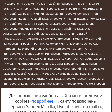
Для повышения удобства сайта мы используем
cookies (
подробнее
). К сайту подключены
Источник:
https://minjust.gov.ru/uploaded/files/reestr-
сервисы Yandex.Metrika, LiveInternet, top.mail.ru,
inostrannyih-agentov-22-03-2024.pdf
данные на
22.03.2024