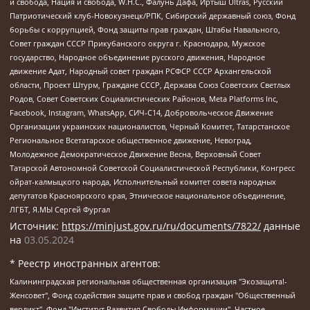
и свобода, Нация и свобода, W.H.С., Фалунь Дафа, Иртыш Ultras, Русский
Патриотический клуб-Новокузнецк/РПК, Сибирский державный союз, Фонд
борьбы с коррупцией, Фонд защиты прав граждан, Штабы Навального,
Совет граждан СССР Прикубанского округа г. Краснодара, Мужское
государство, Народное объединение русского движения, Народное
движение Адат, Народный совет граждан РСФСР СССР Архангельской
области, Проект Штурм, Граждане СССР, Держава Союз Советских Светлых
Родов, Совет Советских Социалистических Районов, Meta Platforms Inc,
Facebook, Instagram, WhatsApp, СИЧ-С14, Добровольческое Движение
Организации украинских националистов, Черный Комитет, Татарстанское
Региональное Всетатарское общественное движение, Невоград,
Молодежное Демократическое Движение Весна, Верховный Совет
Татарской Автономной Советской Социалистической Республики, Конгресс
ойрат-калмыцкого народа, Исполнительный комитет совета народных
депутатов Красноярского края, Этническое национальное объединение,
ЛГБТ, Я.МЫ Сергей Фургал
Источник:
https://minjust.gov.ru/ru/documents/7822/
данные
на
03.05.2024
* Реестр иностранных агентов:
Калининградская региональная общественная организация "Экозащита!-Женсовет", Фонд содействия защите прав и свобод граждан "Общественный вердикт", Фонд "Институт Развития Свободы Информации", Частное учреждение "Информационное агентство МЕМО. РУ", Региональная общественная организация "Общественная комиссия по сохранению наследия академика Сахарова", Фонд поддержки свободы прессы, Санкт-Петербургская общественная правозащитная организация "Гражданский контроль", Межрегиональная общественная организация "Информационно-просветительский центр "Мемориал", Региональный Фонд "Центр Защиты Прав Средств Массовой Информации", с 05.12.2023 Фонд "Центр Защиты Прав Средств массовой информации", Региональная общественная благотворительная организация помощи беженцам и мигрантам "Гражданское содействие", Негосударственное образовательное учреждение дополнительного профессионального образования (повышение квалификации) специалистов "АКАДЕМИЯ ПО ПРАВАМ ЧЕЛОВЕКА", Свердловская региональная общественная организация "Сутяжник", Автономная некоммерческая организация "Центр независимых социологических исследований", Союз общественных объединений "Российский исследовательский центр по правам человека", Региональное общественное учреждение научно-информационный центр "МЕМОРИАЛ", Некоммерческая организация "Фонд защиты гласности", Автономная некоммерческая организация "Институт прав человека", Городская общественная организация "Екатеринбургское общество "МЕМОРИАЛ", Городская общественная организация "Рязанское историко-просветительское и правозащитное общество "Мемориал" (Рязанский Мемориал), Челябинский региональный орган общественной самодеятельности – женское общественное объединение "Женщины Евразии", Челябинский региональный орган общественной самодеятельности "Уральская правозащитная группа", Фонд содействия защите здоровья и социальной справедливости имени Андрея Рылькова, Автономная Некоммерческая Организация "Аналитический Центр Юрия Левады", Автономная некоммерческая организация социальной поддержки населения "Проект Апрель", Региональная общественная организация помощи женщинам и детям, находящимся в кризисной ситуации "Информационно-методический центр "Анна", Фонд содействия развитию массовых коммуникаций и правовому просвещению "Так-так-Так", Фонд содействия устойчивому развитию "Серебряная тайга", Свердловский региональный общественный фонд социальных проектов "Новое время", "Idel.Реалии", Кавказ.Реалии, Крым.Реалии, Телеканал Настоящее Время, Татаро-башкирская служба Радио Свобода (Azatliq Radiosi), Радио Свободная Европа/Радио Свобода (PCE/PC), "Сибирь.Реалии", "Фактограф", Благотворительный фонд помощи осужденным и их семьям, Автономная некоммерческая организация "Институт глобализации и социальных движений", Фонд "В защиту прав заключенных", Частное учреждение "Центр поддержки и содействия развитию средств массовой информации", Пензенский региональный общественный благотворительный фонд "Гражданский союз", "Север.Реалии", Некоммерческая организация Фонд "Правовая инициатива", Общество с ограниченной ответственностью "Радио Свободная Европа/Радио Свобода", Чешское информационное агентство "MEDIUM-ORIENT", Красноярская региональная общественная организация "Мы против СПИДа", Камалягин Денис Николаевич, Маркелов Сергей Евгеньевич, Пономарев Лев Александрович, Савицкая Людмила Алексеевна, Автономная некоммерческая организация "Центр по работе с проблемой насилия "НАСИЛИЮ.НЕТ", Межрегиональный профессиональный союз работников здравоохранения "Альянс врачей", Юридическое лицо, зарегистрированное в Латвийской Республике, SIA "Medusa Project" (регистрационный номер 40103797863, дата регистрации 10.06.2014), Некоммерческая организация "Фонд по борьбе с коррупцией", Автономная некоммерческая организация "Институт права и публичной политики", Баданин Роман Сергеевич, Гликин Максим Александрович, Железнова Мария Михайловна, Лукьянова Юлия Сергеевна, Маетная Елизавета Витальевна, Маняхин Петр Борисович, Чуракова Ольга Владимировна, Ярош Юлия Петровна, Юридическое лицо "The Insider SIA", зарегистрированное в Риге, Латвийская Республика (дата регистрации 26.06.2015), являющееся администратором доменного имени интернет-издания "The Insider SIA", https://theins.ru, Постернак Алексей Евгеньевич, Рубин Михаил Аркадьевич, Анин Роман Александрович, Юридическое лицо Istories fonds, зарегистрированное в Латвийской Республике (регистрационный номер 50008295751, дата регистрации 24.02.2020), Великовский Дмитрий Александрович, Долинина Ирина Николаевна, Мароховская Алеся Алексеевна, Шлейнов Роман Юрьевич, Шмагун Олеся Валентиновна, Общество с ограниченной ответственностью "Альтаир 2021", Общество с ограниченной ответственностью "Вега 2021", Общество с ограниченной ответственностью "Главный редактор 2021", Общество с ограниченной ответственностью "Ромашки монолит", Важенков Артем Валерьевич, Ивановская областная общественная организация "Центр гендерных исследований", Гурман Юрий Альбертович, Медиапроект "ОВД-Инфо", Егоров Владимир Владимирович, Жилинский Владимир Александрович, Общество с ограниченной ответственностью "ЗП", Иванова София Юрьевна, Карезина Инна Павловна, Кильтау Екатерина Викторовна, Петров Алексей Викторович, Пискунов Сергей Евгеньевич, Смирнов Сергей Сергеевич, Тихонов Михаил Сергеевич, Общество с ограниченной ответственностью "ЖУРНАЛИСТ-ИНОСТРАННЫЙ АГЕНТ", Арапова Галина Юрьевна, Вольтская Татьяна Анатольевна, Американская компания "Mason G.E.S. Anonymous Foundation" (США), являющаяся владельцем интернет-издания https://mnews.world/, Компания "Stichting Bellingcat", зарегистрированная в Нидерландах (дата регистрации 11.07.2018), Захаров Андрей Вячеславович, Клепиковская Екатерина Дмитриевна, Общество с ограниченной ответственностью "МЕМО", Перл Роман Александрович, Симонов Евгений Алексеевич, Соловьева Елена Анатольевна, Сотников Даниил Владимирович, Сурначева Елизавета Дмитриевна, Автономная некоммерческая организация по защите прав человека и информированию населения "Якутия – Наше Мнение", Общество с ограниченной ответственностью "Москоу диджитал медиа", с 26.01.2023 Общество с ограниченной ответственностью "Чайка Белые сады", Ветошкина Валерия Валерьевна, Заговора Максим Александрович, Межрегиональное общественное движение "Российская ЛГБТ - сеть", Оленичев Максим Владимирович, Павлов Иван Юрьевич, Скворцова Елена Сергеевна, Общество с ограниченной ответственностью "Как бы инагент", Кочетков Игорь Викторович, Общество с ограниченной ответственностью "Честные выборы", Еланчик Олег Александрович, Общество с ограниченной ответственностью "Нобелевский призыв", Гималова Регина Эмилевна, Григорьев Андрей Валерьевич, Григорьева Алина Александровна, Ассоциация по содействию защите прав призывников, альтернативнослужащих и военнослужащих "Правозащитная группа "Гражданин.Армия.Право", Хисамова Регина Фаритовна, Автономная некоммерческая организация по реализации социально-правовых программ "Лилит", Дальневосточное общественное движение "Маяк", Санкт-Петербургская ЛГБТ-инициативная группа "Выход", Инициативная группа ЛГБТ+ "Реверс", Алексеев Андрей Викторович, Бекбулатова Таисия Львовна, Беляев Иван Михайлович, Владыкина Елена Сергеевна, Гельман Марат Александрович, Никульшина Вероника Юрьевна, Толоконникова Надежда Андреевна, Шендерович Виктор Анатольевич, Общество с ограниченной ответственностью "Данное сообщение", Общество с ограниченной ответственностью Издательский дом "Новая глава", Айнбиндер Александра Александровна, Московский комьюнити-центр для ЛГБТ+инициатив, Благотворительный фонд развития филантропии, Deutsche Welle (Германия, Kurt-Schumacher-Strasse 3, 53113 Bonn), Борзунова Мария Михайловна, Воробьев Виктор Викторович, Голубева Анна Львовна, Константинова Алла Михайловна, Малкова Ирина Владимировна, Мурадов Мурад Абдулгалимович, Осетинская Елизавета Николаевна, Понасенков Евгений Николаевич, Ганапольский Матвей Юрьевич, Киселев Евгений Алексеевич, Борухович Ирина Григорьевна, Дремин Иван Тимофеевич, Дубровский Дмитрий Викторович, Красноярская региональная общественная организация поддержки и развития альтернативных образовательных технологий и межкультурных коммуникаций "ИНТЕРРА", Маяковская Екатерина Алексеевна, Фейгин Марк Захарович, Филимонов Андрей Викторович, Дзугкоева Регина Николаевна, Доброхотов Роман Александрович, Дудь Юрий Александрович, Елкин Сергей Владимирович, Кругликов Кирилл Игоревич, Сабунаева Мария Леонидовна, Семенов Алексей Владимирович, Шаинян Карен Багратович, Шульман Екатерина Михайловна, Асафьев Артур Валерьевич, Вахштайн Виктор Семенович, Венедиктов Алексей Алексеевич, Лушникова Екатерина Евгеньевна, Волков Леонид Михайлович, Невзоров Александр Глебович, Пархоменко Сергей Борисович, Сироткин Ярослав Николаевич, Кара-Мурза Владимир Владимирович, Баранова Наталья Владимировна, Гозман Леонид Яковлевич, Кагарлицкий Борис Юльевич, Климарев Михаил Валерьевич, Милов Владимир Станиславович, Автономная некоммерческая организация Краснодарский центр современного искусства "Типография", Моргенштерн Алишер Тагирович, Соболь Любовь Эдуардовна, Общество с ограниченной ответственностью "ЛИЗА НОРМ", Каспаров Гарри Кимович, Ходорковский Михаил Борисович, Общество с ограниченной ответственностью "Апрельские тезисы", Данилович Ирина Брониславовна, Кашин Олег Владимирович, Петров Николай Владимирович, Пивоваров Алексей Владимирович, Соколов Михаил Владимирович, Цветкова Юлия Владимировна, Чичваркин Евгений Александрович, Комитет против пыток/Команда против пыток, Общество с ограниченной ответственностью "Первый научный", Общество с ограниченной ответственностью "Вертолет и ко", Белоцерковская Вероника Борисовна, Кац Максим Евгеньевич, Лазарева Татьяна Юрьевна, Шаведдинов Руслан Табризович, Яшин Илья Валерьевич, Общество с ограниченной ответственностью "Иноагент ААВ", Алешковский Дмитрий Петрович, Альбац Евгения Марковна, Быков Дмитрий Львович, Галямина Юлия Евгеньевна, Лойко Сергей Леонидович, Мартынов Кирилл Константинович, Медведев Сергей Александрович, Крашенинников Федор Геннадиевич, Гордеева Катерина Вл