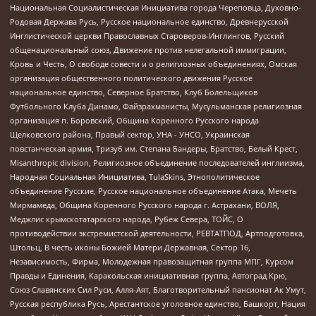
Национальная Социалистическая Инициатива города Череповца, Духовно-
Родовая Держава Русь, Русское национальное единство, Древнерусской
Инглистической церкви Православных Староверов-Инглингов, Русский
общенациональный союз, Движение против нелегальной иммиграции,
Кровь и Честь, О свободе совести и о религиозных объединениях, Омская
организация общественного политического движения Русское
национальное единство, Северное Братство, Клуб Болельщиков
Футбольного Клуба Динамо, Файзрахманисты, Мусульманская религиозная
организация п. Боровский, Община Коренного Русского народа
Щелковского района, Правый сектор, УНА - УНСО, Украинская
повстанческая армия, Тризуб им. Степана Бандеры, Братство, Белый Крест,
Misanthropic division, Религиозное объединение последователей инглиизма,
Народная Социальная Инициатива, TulaSkins, Этнополитическое
объединение Русские, Русское национальное объединение Атака, Мечеть
Мирмамеда, Община Коренного Русского народа г. Астрахани, ВОЛЯ,
Меджлис крымскотатарского народа, Рубеж Севера, ТОЙС, О
противодействии экстремистской деятельности, РЕВТАТПОД, Артподготовка,
Штольц, В честь иконы Божией Матери Державная, Сектор 16,
Независимость, Фирма, Молодежная правозащитная группа МПГ, Курсом
Правды и Единения, Каракольская инициативная группа, Автоград Крю,
Союз Славянских Сил Руси, Алля-Аят, Благотворительный пансионат Ак Умут,
Русская республика Русь, Арестантское уголовное единство, Башкорт, Нация