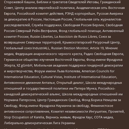
Сторожевой башни, Библии и трактатов Свидетелей Иеговы, Гражданский
Совет, Центр анализа европейской политики, Академическая сеть Восточная
Европа, Российский комитет действия, РЭНД корпорейшн, Русская Америка
за демократию в России, Настоящая Россия, Глобальная сеть журналистов-
расследователей, Служба поддержки, Свободная Россия Берлин, Свободная
Россия Северный Рейн-Вестфалия, Фонд глобальной помощи, Антивоенный
комитет России, Russie-Libertes, La Asocicion de Rusos Libres, Союз за
возвращение Северных территорий, Крымскотатарский Ресурсный Центр,
Глобальный союз IndustriALL, Russian Election Monitor, Article 19, Мнение
медиа, Федерация анархического черного креста, Радио Свободная Европа,
Германское общество изучения Восточной Европы, Фонд имени Фридриха
Эберта, XZ gGmbH, Мобильная академия поддержки гендерной демократии
и миротворчества, Форум имени Льва Копелева, American Councils for
International Education, Cultural Vistas, Institute of International Education,
Антивоенное движение Антальи, Открытый диалог, Школа международных
отношений и государственной политики им Питера Мунка, Российско-
канадский демократический альянс, Школа международных отношений им
Нормана Патерсона, Центр Гражданских Свобод, Фонд Бориса Немцова за
Свободу, Фонд имени Фридриха Науманна за свободу, Феминистское
антивоенное сопротивление, Комитет независимости Ингушетии, Прометей,
Stop Occupation of Karelia, Вернись живым, Фридом Хаус, СОТА медиа,
Либерально-демократическая Лига Украины