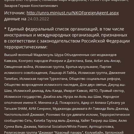
Захаров Герман Константинович
Источник:
http://unro.minjust.ru/NKOForeignAgent.aspx
данные на
24.03.2022
* Единый федеральный список организаций, в том числе
иностранных и международных организаций, признанных
в соответствии с законодательством Российской Федерации
террористическими:
Высший военный Маджлисуль Шура Объединенных сил моджахедов
Кавказа, Конгресс народов Ичкерии и Дагестана, База, Асбат аль-Ансар,
Священная война, Исламская группа, Братья-мусульмане, Партия
исламского освобождения, Лашкар-И-Тайба, Исламская группа, Движение
Талибан, Исламская партия Туркестана, Общество социальных реформ,
Общество возрождения исламского наследия, Дом двух святых, Джунд аш-
Шам, Исламский джихад, Аль-Каида, Имарат Кавказ, АБТО, Правый сектор,
Исламское государство, Джабха аль-Нусра ли-Ахль аш-Шам, Народное
ополчение имени К. Минина и Д. Пожарского, Аджр от Аллаха Субхану уа
Тагьаля SHAM, АУМ Синрике, Муджахеды джамаата Ат-Тавхида Валь-Джихад,
Чистопольский Джамаат, Рохнамо ба суи давлати исломи, Террористическое
сообщество Сеть, Катиба Таухид валь-Джихад, Хайят Тахрир аш-Шам, Ахлю
Сунна Валь Джамаа, National Socialism/White Power, Артподготовка,
Религиозная группа “Джамаат “Красный пахарь”, Колумбайн, Хатлонский