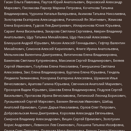
Гасан Ольга Павловна, Паутов Юрий Анатольевич, Верховский Александр
Маркович, Пислакова-Паркер Марина Петровна, Кочеткова Татьяна
Владимировна, Чуркина Наталья Валерьевна, Акимова Татьяна Николаевна,
Золотарева Екатерина Александровна, Рачинский Ян Збигневич, Жемкова
Елена Борисовна, Гудков Лев Дмитриевич, Илларионова Юлия Юрьевна,
Саранг Анна Васильевна, Захарова Светлана Сергеевна, Аверин Владимир
Анатольевич, Щур Татьяна Михайловна, Щур Николай Алексеевич,
Блинушов Андрей Юрьевич, Мосин Алексей Геннадьевич, Гефтер Валентин
Михайлович, Симонов Алексей Кириллович, Флиге Ирина Анатольевна,
Мельникова Валентина Дмитриевна, Вититинова Елена Владимировна,
Баженова Светлана Куприяновна, Максимов Сергей Владимирович, Беляев
Сергей Иванович, Голубева Елена Николаевна, Ганнушкина Светлана
Алексеевна, Закс Елена Владимировна, Буртина Елена Юрьевна, Гендель
Людмила Залмановна, Кокорина Екатерина Алексеевна, Шуманов Илья
Вячеславович, Арапова Галина Юрьевна, Свечников Анатолий Мариевич,
Прохоров Вадим Юрьевич, Шахова Елена Владимировна, Подузов Сергей
Васильевич, Протасова Ирина Вячеславовна, Литинский Леонид Борисович,
Лукашевский Сергей Маркович, Бахмин Вячеслав Иванович, Шабад
Анатолий Ефимович, Сухих Дарья Николаевна, Орлов Олег Петрович,
Добровольская Анна Дмитриевна, Королева Александра Евгеньевна,
Смирнов Владимир Александрович, Вицин Сергей Ефимович, Золотухин
Борис Андреевич, Левинсон Лев Семенович, Локшина Татьяна Иосифовна,
Орлов Олег Петрович, Полякова Мара Федоровна, Резник Генри Маркович,