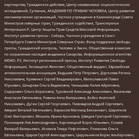
партнерства, Гражданское действие, Центр независимых социологических
исследований, Сутяжник, АКАДЕМИЯ ПО ПРАВАМ ЧЕЛОВЕКА, Центр развития
некоммерческих организаций, Частное учреждение в Калининграде Совета
Министров северных стран, Гражданское содействие, Трансперенси
Интернешнл-Р, Центр Защиты Прав Средств Массовой Информации,
Институт развития прессы - Сибирь, Частное учреждение в Санкт-
Петербурге Совета Министров Северных Стран, Фонд поддержки свободы
прессы, Гражданский контроль, Человек и Закон, Общественная комиссия
по сохранению наследия академика Сахарова, Информационное агентство
МЕМО. РУ, Институт региональной прессы, Институт Развития Свободы
Информации, Экозащита!-Женсовет, Общественный вердикт, Евразийская
антимонопольная ассоциация, Бедушев Петр Петрович, Дзугкоева Регина
Николаевна, Кривенко Сергей Владимирович, Милославский Павел
Юрьевич, Шнырова Ольга Вадимовна, Чанышева Лилия Айратовна,
Сидорович Ольга Борисовна, Туровский Александр Алексеевич, Васильева
Анастасия Евгеньевна, Ривина Анна Валерьевна, Бойко Анатолий
Николаевич, Дугин Сергей Георгиевич, Пивоваров Андрей Сергеевич,
Аверин Виталий Евгеньевич, Барахоев Магомед Бекханович, Шарипков
Олег Викторович, Мошель Ирина Ароновна, Шведов Григорий Сергеевич,
Пономарев Лев Александрович, Каргалицкий Борис Юльевич, Созаев
Валерий Валерьевич, Исламов Тимур Рифгатович, Романова Ольга
Евгеньевна, Щаров Сергей Алексадрович, Цирульников Борис Альбертович,