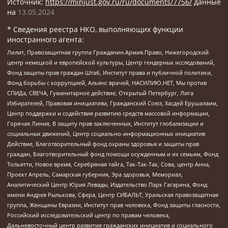
Источник:
https://minjust.gov.ru/ru/documents/7756/
данные
на
13.05.2024
* Сведения реестра НКО, выполняющих функции
иностранного агента:
Лилит, Правозащитная группа Гражданин.Армия.Право, Нижегородский
центр немецкой и европейской культуры, Центр гендерных исследований,
Фонд защиты прав граждан Штаб, Институт права и публичной политики,
Фонд борьбы с коррупцией, Альянс врачей, НАСИЛИЮ.НЕТ, Мы против
СПИДа, СВЕЧА, Гуманитарное действие, Открытый Петербург, Лига
Избирателей, Правовая инициатива, Гражданский Союз, Хасдей Ерушалаим,
Центр поддержки и содействия развитию средств массовой информации,
Горячая Линия, В защиту прав заключенных, Институт глобализации и
социальных движений, Центр социально-информационных инициатив
Действие, Благотворительный фонд охраны здоровья и защиты прав
граждан, Благотворительный фонд помощи осужденным и их семьям, Фонд
Тольятти, Новое время, Серебряная тайга, Так-Так-Так, Сова, центр Анна,
Проект Апрель, Самарская губерния, Эра здоровья, Мемориал,
Аналитический Центр Юрия Левады, Издательство Парк Гагарина, Фонд
имени Андрея Рылькова, Сфера, Центр СИБАЛЬТ, Уральская правозащитная
группа, Женщины Евразии, Институт прав человека, Фонд защиты гласности,
Российский исследовательский центр по правам человека,
Дальневосточный центр развития гражданских инициатив и социального