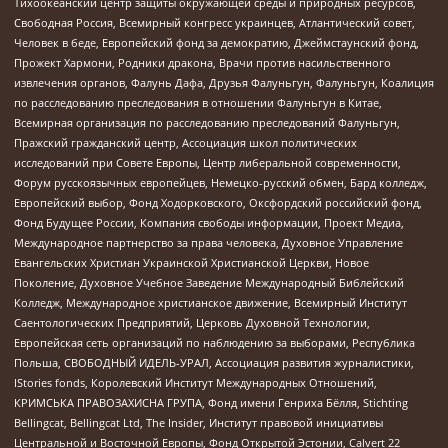
Тихоокеанский центр защиты окружающей среды и природных ресурсов,
Свободная Россия, Всемирный конгресс украинцев, Атлантический совет,
Человек в беде, Европейский фонд за демократию, Джеймстаунский фонд,
Прожект Хармони, Родники дракона, Врачи против насильственного
извлечения органов, Фалунь Дафа, Друзья Фалуньгун, Фалуньгун, Коалиция
по расследованию преследования в отношении Фалуньгун в Китае,
Всемирная организация по расследованию преследований Фалуньгун,
Пражский гражданский центр, Ассоциация школ политических
исследований при Совете Европы, Центр либеральной современности,
Форум русскоязычных европейцев, Немецко-русский обмен, Бард колледж,
Европейский выбор, Фонд Ходорковского, Оксфордский российский фонд,
Фонд Будущее России, Компания свободы информации, Проект Медиа,
Международное партнерство за права человека, Духовное Управление
Евангельских Христиан Украинской Христианской Церкви, Новое
Поколение, Духовное Учебное Заведение Международный Библейский
Колледж, Международное христианское движение, Всемирный Институт
Саентологических Предприятий, Церковь Духовной Технологии,
Европейская сеть организаций по наблюдению за выборами, Республика
Польша, СВОБОДНЫЙ ИДЕЛЬ-УРАЛ, Ассоциация развития журналистики,
IStories fonds, Королевский Институт Международных Отношений,
КРИМСЬКА ПРАВОЗАХИСНА ГРУПА, Фонд имени Генриха Бёлля, Stichting
Bellingcat, Bellingcat Ltd, The Insider, Институт правовой инициативы
Центральной и Восточной Европы, Фонд Открытой Эстонии, Calvert 22