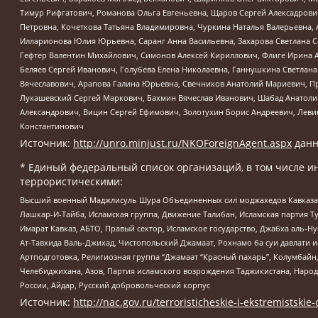
Тимур Рифгатович, Романова Ольга Евгеньевна, Щаров Сергей Алексадрови
Петровна, Кочеткова Татьяна Владимировна, Чуркина Наталья Валерьевна, 
Илларионова Юлия Юрьевна, Саранг Анна Васильевна, Захарова Светлана 
Гефтер Валентин Михайлович, Симонов Алексей Кириллович, Флиге Ирина 
Беляев Сергей Иванович, Голубева Елена Николаевна, Ганнушкина Светлана
Вячеславович, Арапова Галина Юрьевна, Свечников Анатолий Мариевич, П
Лукашевский Сергей Маркович, Бахмин Вячеслав Иванович, Шабад Анатоли
Александрович, Вицин Сергей Ефимович, Золотухин Борис Андреевич, Леви
Константинович
Источник:
http://unro.minjust.ru/NKOForeignAgent.aspx
данн
* Единый федеральный список организаций, в том числе и
террористическими:
Высший военный Маджлисуль Шура Объединенных сил моджахедов Кавказа, Ко
Лашкар-И-Тайба, Исламская группа, Движение Талибан, Исламская партия Т
Имарат Кавказ, АБТО, Правый сектор, Исламское государство, Джабха аль-
Ат-Тавхида Валь-Джихад, Чистопольский Джамаат, Рохнамо ба суи давлати и
Артподготовка, Религиозная группа “Джамаат “Красный пахарь”, Колумбайн
Челебиджихана, Азов, Партия исламского возрождения Таджикистана, Народ
России, Айдар, Русский добровольческий корпус
Источник:
http://nac.gov.ru/terroristicheskie-i-ekstremistskie-