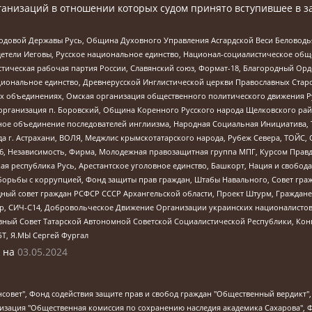
анизаций в отношении которых судом принято вступившее в з
 Родовой Державы Русь, Община Духовного Управления Асгардской Веси Беловод
детели Иеговы, Русское национальное единство, Национал-социалистическое об
истическая рабочая партия России, Славянский союз, Формат-18, Благородный Ор
ациональное единство, Древнерусской Инглистической церкви Православных Ста
ных объединениях, Омская организация общественного политического движения Р
рганизация п. Боровский, Община Коренного Русского народа Щелковского район
гиозное объединение последователей инглиизма, Народная Социальная Инициатива,
 г. Астрахани, ВОЛЯ, Меджлис крымскотатарского народа, Рубеж Севера, ТОЙС, 
6, Независимость, Фирма, Молодежная правозащитная группа МПГ, Курсом Правд
ая республика Русь, Арестантское уголовное единство, Башкорт, Нация и свобода,
орьбы с коррупцией, Фонд защиты прав граждан, Штабы Навального, Совет гражд
ный совет граждан РСФСР СССР Архангельской области, Проект Штурм, Граждане 
tsApp, СИЧ-С14, Добровольческое Движение Организации украинских националисто
ный Совет Татарской Автономной Советской Социалистической Республики, Кон
БТ, Я.МЫ Сергей Фургал
 на
03.05.2024
мная некоммерческая организация "Центр по работе с проблемой насилия "НАСИЛИЮ.НЕТ", Межрегиональный профессиональный союз работников здравоохранения "Альянс врачей", Юридическое лицо, зарегистрированное в Латвийской Республике, SIA "Medusa Project" (регистрационный номер 40103797863, дата регистрации 10.06.2014), Некоммерческая организация "Фонд по борьбе с коррупцией", Автономная некоммерческая организация "Институт права и публичной политики", Баданин Роман Сергеевич, Гликин Максим Александрович, Железнова Мария Михайловна, Лукьянова Юлия Сергеевна, Маетная Елизавета Витальевна, Маняхин Петр Борисович, Чуракова Ольга Владимировна, Ярош Юлия Петровна, Юридическое лицо "The Insider SIA", зарегистрированное в Риге, Латвийская Республика (дата регистрации 26.06.2015), являющееся администратором доменного имени интернет-издания "The Insider SIA", https://theins.ru, Постернак Алексей Евгеньевич, Рубин Михаил Аркадьевич, Анин Роман Александрович, Юридическое лицо Istories fonds, зарегистрированное в Латвийской Республике (регистрационный номер 50008295751, дата регистрации 24.02.2020), Великовский Дмитрий Александрович, Долинина Ирина Николаевна, Мароховская Алеся Алексеевна, Шлейнов Роман Юрьевич, Шмагун Олеся Валентиновна, Общество с ограниченной ответственностью "Альтаир 2021", Общество с ограниченной ответственностью "Вега 2021", Общество с ограниченной ответственностью "Главный редактор 2021", Общество с ограниченной ответственностью "Ромашки монолит", Важенков Артем Валерьевич, Ивановская областная общественная организация "Центр гендерных исследований", Гурман Юрий Альбертович, Медиапроект "ОВД-Инфо", Егоров Владимир Владимирович, Жилинский Владимир Александрович, Общество с ограниченной ответственностью "ЗП", Иванова София Юрьевна, Карезина Инна Павловна, Кильтау Екатерина Викторовна, Петров Алексей Викторович, Пискунов Сергей Евгеньевич, Смирнов Сергей Сергеевич, Тихонов Михаил Сергеевич, Общество с ограниченной ответственностью "ЖУРНАЛИСТ-ИНОСТРАННЫЙ АГЕНТ", Арапова Галина Юрьевна, Вольтская Татьяна Анатольевна, Американская компания "Mason G.E.S. Anonymous Foundation" (США), являющаяся владельцем интернет-издания https://mnews.world/, Компания "Stichting Bellingcat", зарегистрированная в Нидерландах (дата регистрации 11.07.2018), Захаров Андрей Вячеславович, Клепиковская Екатерина Дмитриевна, Общество с ограниченной ответственностью "МЕМО", Перл Роман Александрович, Симонов Евгений Алексеевич, Соловьева Елена Анатольевна, Сотников Даниил Владимирович, Сурначева Елизавета Дмитриевна, Автономная некоммерческая организация по защите прав человека и информированию населения "Якутия – Наше Мнение", Общество с ограниченной ответственностью "Москоу диджитал медиа", с 26.01.2023 Общество с ограниченной ответственностью "Чайка Белые сады", Ветошкина Валерия Валерьевна, Заговора Максим Александрович, Межрегиональное общественное движение "Российская ЛГБТ - сеть", Оленичев Максим Владимирович, Павлов Иван Юрьевич, Скворцова Елена Сергеевна, Общество с ограниченной ответственностью "Как бы инагент", Кочетков Игорь Викторович, Общество с ограниченной ответственностью "Честные выборы", Еланчик Олег Александрович, Общество с ограниченной ответственностью "Нобелевский призыв", Гималова Регина Эмилевна, Григорьев Андрей Валерьевич, Григорьева Алина Александровна, Ассоциация по содействию защите прав призывников, альтернативнослужащих и военнослужащих "Правозащитная группа "Гражданин.Армия.Право", Хисамова Регина Фаритовна, Автономная некоммерческая организация по реализации социально-правовых программ "Лилит", Дальн