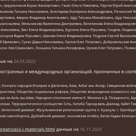
ч, Цирульников Борис Альбертович, Гасан Ольга Павловна, Паутов Юрий Анато
Акимова Татьяна Николаевна, Золотарева Екатерина Александровна, Рачинский Я
Сергеевна, Аверин Владимир Анатольевич, Щур Татьяна Михайловна, Щур Никола
Анатольевна, Мельникова Валентина Дмитриевна, Вититинова Елена Владимировн
 Алексеевна, Закс Елена Владимировна, Буртина Елена Юрьевна, Гендель Людмил
рохоров Вадим Юрьевич, Шахова Елена Владимировна, Подузов Сергей Васильеви
й Ефимович, Сухих Дарья Николаевна, Орлов Олег Петрович, Добровольская Анн
нсон Лев Семенович, Локшина Татьяна Иосифовна, Орлов Олег Петрович, Поляк
ые на
24.03.2022
ностранных и международных организаций, признанных в соотв
нгресс народов Ичкерии и Дагестана, База, Асбат аль-Ансар, Священная война,
уркестана, Общество социальных реформ, Общество возрождения исламского насл
Нусра ли-Ахль аш-Шам, Народное ополчение имени К. Минина и Д. Пожарского, Ад
сломи, Террористическое сообщество Сеть, Катиба Таухид валь-Джихад, Хайят Тах
, Хатлонский джамаат, Мусульманская религиозная группа п. Кушкуль г. Оренбу
ная самооборона, Дуббайский джамаат, московская ячейка, Батал-Хаджи Белхор
organizacii-i-materialy.html
данные на
16.11.2023