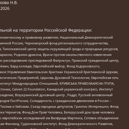
хова Н.В.
2026
льной на территории Российской Федерации:
кономическому и правовому развитию, Национальный Демократический
менной России, Черноморский фонд регионального сотрудничества,
, Тихоокеанский центр защиты окружающей среды и природных ресурсов,
 Хармони, Родники дракона, Врачи против насильственного извлечения
по расследованию преследований Фалуньгун, Пражский гражданский центр,
бмен, Бард колледж, Европейский выбор, Фонд Ходорковского,
ное Управление Евангельских Христиан Украинской Христианской Церкви,
огических Предприятий, Церковь Духовной Технологии, Европейская сеть
ий Институт Международных Отношений, КРИМСЬКА ПРАВОЗАХИСНА ГРУПА,
стонии, Calvert 22 Foundation, Канадский украинский конгресс, Институт
ждение, Всеукраинский духовный центр , Риддл, Русский антивоенный
ародов ПостРоссии, Солидарность с гражданским движением в России –
в Тисима и Хабомаи, Съезд народных депутатов, Гринпис Интернешнл, Фонд
ека Чернигов, Фонд Дом Прав Человека, Белорусский дом прав человека
нтр европейских исследований им Вилфрида Мартенса, Сетевое объединение
Чам Финланд, Гудзоновский институт, Фонд Демократического Развития,