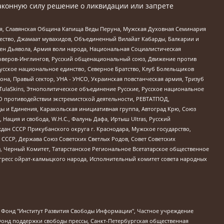
аконную силу решение о ликвидации или запрете
ья, Славянская Община Капища Веды Перуна, Мужская Духовная Семинария
щество, Джамаат мувахидов, Объединенный Вилайат Кабарды, Балкарии и
ден Дьявола, Армия воли народа, Национальная Социалистическая
роверов-Инглингов, Русский общенациональный союз, Движение против
усское национальное единство, Северное Братство, Клуб Болельщиков
а, Правый сектор, УНА - УНСО, Украинская повстанческая армия, Тризуб
 TulaSkins, Этнополитическое объединение Русские, Русское национальное
О противодействии экстремистской деятельности, РЕВТАТПОД,
ы и Единения, Каракольская инициативная группа, Автоград Крю, Союз
 Нация и свобода, W.H.С., Фалунь Дафа, Иртыш Ultras, Русский
ан СССР Прикубанского округа г. Краснодара, Мужское государство,
СССР, Держава Союз Советских Светлых Родов, Совет Советских
в, Черный Комитет, Татарстанское Региональное Всетатарское общественное
гресс ойрат-калмыцкого народа, Исполнительный комитет совета народных
евосточное общественное движение "Маяк", Санкт-Петербургская ЛГБТ-инициативная группа "Выход", Инициативная группа ЛГБТ+ "Реверс", Алексеев Андрей Викторович, Бекбулатова Таисия Львовна, Беляев Иван Михайлович, Владыкина Елена Сергеевна, Гельман Марат Александрович, Никульшина Вероника Юрьевна, Толоконникова Надежда Андреевна, Шендерович Виктор Анатольевич, Общество с ограниченной ответственностью "Данное сообщение", Общество с ограниченной ответственностью Издательский дом "Новая глава", Айнбиндер Александра Александровна, Московский комьюнити-центр для ЛГБТ+инициатив, Благотворительный фонд развития филантропии, Deutsche Welle (Германия, Kurt-Schumacher-Strasse 3, 53113 Bonn), Борзунова Мария Михайловна, Воробьев Виктор Викторович, Голубева Анна Львовна, Константинова Алла Михайловна, Малкова Ирина Владимировна, Мурадов Мурад Абдулгалимович, Осетинская Елизавета Николаевна, Понасенков Евгений Николаевич, Ганапольский Матвей Юрьевич, Киселев Евгений Алексеевич, Борухович Ирина Григорьевна, Дремин Иван Тимофеевич, Дубровский Дмитрий Викторович, Красноярская региональная общественная организация поддержки и развития альтернативных образовательных технологий и межкультурных коммуникаций "ИНТЕРРА", Маяковская Екатерина Алексеевна, Фейгин Марк Захарович, Филимонов Андрей Викторович, Дзугкоева Регина Николаевна, Доброхотов Роман Александрович, Дудь Юрий Александрович, Елкин Сергей Владимирович, Кругликов Кирилл Игоревич, Сабунаева Мария Леонидовна, Семенов Алексей Владимирович, Шаинян Карен Багратович, Шульман Екатерина Михайловна, Асафьев Артур Валерьевич, Вахштайн Виктор Семенович, Венедиктов Алексей Алексеевич, Лушникова Екатерина Евгеньевна, Волков Леонид Михайлович, Невзоров Александр Глебович, Пархоменко Сергей Борисович, Сироткин Ярослав Николаевич, Кара-Мурза Владимир Владимирович, Баранова Наталья Владимировна, Гозман Леонид Яковлевич, Кагарлицкий Борис Юльевич, Климарев Михаил Валерьевич, Милов Владимир Станиславович, Автономная некоммерческая организация Краснодарский центр современного искусства "Типография", Моргенштерн Алишер Тагирович, Соболь Любовь Эдуардовна, Общество с ограниченной ответственностью "ЛИЗА НОРМ", Каспаров Гарри Кимович, Ходорковский Михаил Борисович, Общество с ограниченной ответственностью "Апрельские тезисы", Данилович Ирина Брониславовна, Кашин Олег Владимирович, Петров Николай Владимирович, Пивоваров Алексей Владимирович, Соколов Михаил Владимирович, Цветкова Юлия Владимировна, Чичваркин Евгений Александрович, Комитет против пыток/Команда против пыток, Общество с ограниченной ответственностью "Первый научный", Общество с ограниченной ответственностью "Вертолет и ко", Белоцерковская Вероника Борисовна, Кац Максим Евгеньевич, Лазарева Татьяна Юрьевна, Шаведдинов Руслан Табризович, Яшин Илья Валерьевич, Общество с ограниченной ответственностью "Иноагент ААВ", Алешковский Дмитрий Петрович, Альбац Евгения Марковна, Быков Дмитрий Львович, Галямина Юлия Евгеньевна, Лойко Сергей Леонидович, Мартынов Кирилл Константинович, Медведев Сергей Александрович, Крашенинников Федор Геннадиевич, Гордеева Катерина Вл