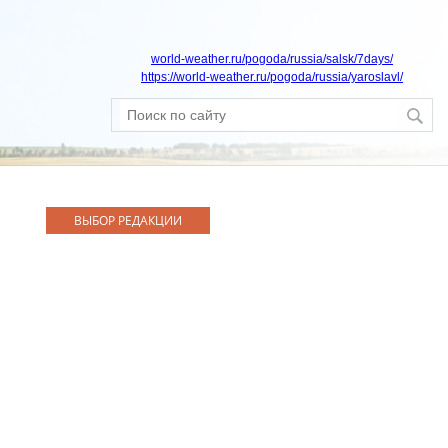
world-weather.ru/pogoda/russia/salsk/7days/
https://world-weather.ru/pogoda/russia/yaroslavl/
ВЫБОР РЕДАКЦИИ