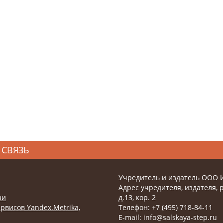
 СВЯЗЬ
Учредитель и издатель ООО 
Адрес учредителя, издателя, р
зи
д.13, кор. 2
рвисов Yandex.Metrika,
Телефон: +7 (495) 718-84-11
E-mail: info@salskaya-step.ru