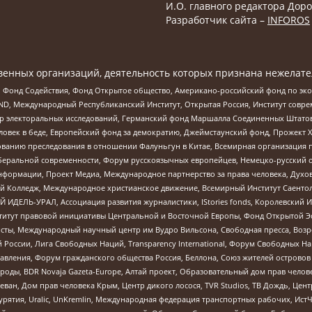
И.О. главного редактора Доро
Разработчик сайта –
INFOROS
енных организаций, деятельность которых признана нежелате
 Фонд Содействия, Фонд Открытое общество, Американо-российский фонд по э
 Международный Республиканский Институт, Открытая Россия, Институт совре
р электоральных исследований, Германский фонд Маршалла Соединенных Штатов
еловек в беде, Европейский фонд за демократию, Джеймстаунский фонд, Прожект
дованию преследования в отношении Фалуньгун в Китае, Всемирная организация 
беральной современности, Форум русскоязычных европейцев, Немецко-русский о
формации, Проект Медиа, Международное партнерство за права человека, Духов
 Колледж, Международное христианское движение, Всемирный Институт Саентол
 ИДЕЛЬ-УРАЛ, Ассоциация развития журналистики, IStories fonds, Королевск
r, Институт правовой инициативы Центральной и Восточной Европы, Фонд Открытой Э
ты, Международный научный центр им Вудро Вильсона, Свободная пресса, Возро
России, Лига Свободных Наций, Transparеncy International, Форум Свободных Н
правления, Форум гражданского общества Россия, Беллона, Союз жителей острово
роды, BDR Novaja Gazeta-Europe, Алтай проект, Образовательный дом прав челов
еван, Дом прав человека Крым, Центр дикого лосося, TVR Studios, ТВ Дождь, Це
урятия, Uralic, UnKremlin, Международная федерация транспортных рабочих, Ист