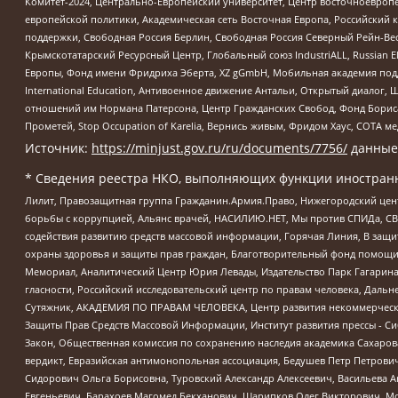
Комитет-2024, Центрально-Европейский университет, Центр восточноевроп
европейской политики, Академическая сеть Восточная Европа, Российский к
поддержки, Свободная Россия Берлин, Свободная Россия Северный Рейн-Вест
Крымскотатарский Ресурсный Центр, Глобальный союз IndustriALL, Russian E
Европы, Фонд имени Фридриха Эберта, XZ gGmbH, Мобильная академия поддержк
International Education, Антивоенное движение Антальи, Открытый диало
отношений им Нормана Патерсона, Центр Гражданских Свобод, Фонд Бориса
Прометей, Stop Occupation of Karelia, Вернись живым, Фридом Хаус, СОТА 
Источник:
https://minjust.gov.ru/ru/documents/7756/
данные
* Сведения реестра НКО, выполняющих функции иностранн
Лилит, Правозащитная группа Гражданин.Армия.Право, Нижегородский цент
борьбы с коррупцией, Альянс врачей, НАСИЛИЮ.НЕТ, Мы против СПИДа, СВЕ
содействия развитию средств массовой информации, Горячая Линия, В защ
охраны здоровья и защиты прав граждан, Благотворительный фонд помощи ос
Мемориал, Аналитический Центр Юрия Левады, Издательство Парк Гагарина
гласности, Российский исследовательский центр по правам человека, Даль
Сутяжник, АКАДЕМИЯ ПО ПРАВАМ ЧЕЛОВЕКА, Центр развития некоммерческих
Защиты Прав Средств Массовой Информации, Институт развития прессы - Си
Закон, Общественная комиссия по сохранению наследия академика Сахаров
вердикт, Евразийская антимонопольная ассоциация, Бедушев Петр Петрови
Сидорович Ольга Борисовна, Туровский Александр Алексеевич, Васильева А
Евгеньевич, Барахоев Магомед Бекханович, Шарипков Олег Викторович, М