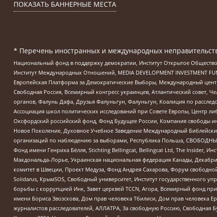
ПОКАЗАТЬ БАННЕРНЫЕ МЕСТА
* Перечень иностранных и международных неправительств
Национальный фонд в поддержку демократии, Институт Открытое Общество
Институт Международных Отношений, MEDIA DEVELOPMENT INVESTMENT FUND,
Европейская Платформа за Демократические Выборы, Международный цент
Свободная Россия, Всемирный конгресс украинцев, Атлантический совет, Ч
органов, Фалунь Дафа, Друзья Фалуньгун, Фалуньгун, Коалиция по рассле
Ассоциация школ политических исследований при Совете Европы, Центр ли
Оксфордский российский фонд, Фонд Будущее России, Компания свободы ин
Новое Поколение, Духовное Учебное Заведение Международный Библейский
организаций по наблюдению за выборами, Республика Польша, СВОБОДНЫЙ
Фонд имени Генриха Бёлля, Stichting Bellingcat, Bellingcat Ltd, The Inside
Макдональда-Лорье, Украинская национальная федерация Канады, Декабрис
комитет в Швеции, Проект Медуза, Фонд Андрея Сахарова, Форум свободной 
Solidarus, КрымSOS, Свободный университет, Институт государственного у
борьбы с коррупцией Инк, Завет церквей TCCN, Агора, Всемирный фонд при
имени Бориса Звозскова, Дом прав человека Тбилиси, Дом прав человека Ер
журналистов расследователей, АЛЛАТРА, За свободную Россию, Свободная Б