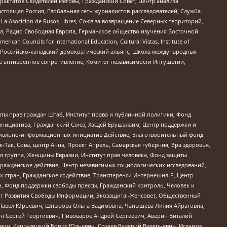
актатов Свидетелей Иеговы, Гражданский Совет, Центр анализа
астоящая Россия, Глобальная сеть журналистов-расследователей, Служба
a Asocicion de Rusos Libres, Союз за возвращение Северных территорий,
еста, Радио Свободная Европа, Германское общество изучения Восточной
ouncils for International Education, Cultural Vistas, Institute of
, Российско-канадский демократический альянс, Школа международных
е антивоенное сопротивление, Комитет независимости Ингушетии,
ты прав граждан Штаб, Институт права и публичной политики, Фонд
инициатива, Гражданский Союз, Хасдей Ерушалаим, Центр поддержки и
социально-информационных инициатив Действие, Благотворительный фонд
Так, Сова, центр Анна, Проект Апрель, Самарская губерния, Эра здоровья,
я группа, Женщины Евразии, Институт прав человека, Фонд защиты
Гражданское действие, Центр независимых социологических исследований,
стран, Гражданское содействие, Трансперенси Интернешнл-Р, Центр
н, Фонд поддержки свободы прессы, Гражданский контроль, Человек и
тут Развития Свободы Информации, Экозащита!-Женсовет, Общественный
й Павел Юрьевич, Шнырова Ольга Вадимовна, Чанышева Лилия Айратовна,
ин Сергей Георгиевич, Пивоваров Андрей Сергеевич, Аверин Виталий
вич, Каргалицкий Борис Юльевич, Созаев Валерий Валерьевич, Исламов