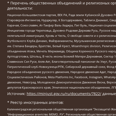
* Перечень общественных объединений и религиозных орг
деятельности:
Национал-большевистская партия, ВЕК РА, Рада земли Кубанской Духовно
Староверов-Инглингов, Нурджулар, К Богодержавию, Таблиги Джамаат, Сви
Карачая, Союз славян, Ат-Такфир Валь-Хиджра, Пит Буль, Национал-социал
Инициатива города Череповца, Духовно-Родовая Держава Русь, Русское н
нелегальной иммиграции, Кровь и Честь, О свободе совести и о религиоз
Футбольного Клуба Динамо, Файзрахманисты, Мусульманская религиозная о
им. Степана Бандеры, Братство, Белый Крест, Misanthropic division, Рели
объединение Атака, Мечеть Мирмамеда, Община Коренного Русского народа
Артподготовка, Штольц, В честь иконы Божией Матери Державная, Сектор 1
Славянских Сил Руси, Алля-Аят, Благотворительный пансионат Ак Умут, Русск
Патриотический клуб-Новокузнецк/РПК, Сибирский державный союз, Фонд б
Народное объединение русского движения, Народное движение Адат, Народ
Социалистических Районов, Meta Platforms Inc, Facebook, Instagram, Wha
движение, Невоград, Молодежное Демократическое Движение Весна, Верхов
депутатов Красноярского края, Этническое национальное объединение, ЛГ
Источник:
https://minjust.gov.ru/ru/documents/7822/
данные
* Реестр иностранных агентов:
Калининградская региональная общественная организация "Экозащита!-Женсовет", Фонд содействия защите прав и свобод граждан "Общественный вердикт", Фонд "Институт Развития Свободы Информации", Частное учреждение "Информационное агентство МЕМО. РУ", Региональная общественная организация "Общественная комиссия по сохранению наследия академика Сахарова", Фонд поддержки свободы прессы, Санкт-Петербургская общественная правозащитная организация "Гражданский контроль", Межрегиональная общественная организация "Информационно-просветительский центр "Мемориал", Региональный Фонд "Центр Защиты Прав Средств Массовой Информации", с 05.12.2023 Фонд "Центр Защиты Прав Средств массовой информации", Региональная общественная благотворительная организация помощи беженцам и мигрантам "Гражданское содействие", Негосударственное образовательное учреждение дополнительного профессионального образования (повышение квалификации) специалистов "АКАДЕМИЯ ПО ПРАВАМ ЧЕЛОВЕКА", Свердловская региональная общественная организация "Сутяжник", Автономная некоммерческая организация "Центр независимых социологических исследований", Союз общественных объединений "Российский исследовательский центр по правам человека", Региональное общественное учреждение научно-информационный центр "МЕМОРИАЛ", Некоммерческая организация "Фонд защиты гласности", Автономная некоммерческая организация "Институт прав человека", Городская общественная организация "Екатеринбургское общество "МЕМОРИАЛ", Городская общественная организация "Рязанское историко-просветительское и правозащитное общество "Мемориал" (Рязанский Мемориал), Челябинский региональный орган общественной самодеятельности – женское общественное объединение "Женщины Евразии", Челябинский региональный орган общественной самодеятельности "Уральская правозащитная группа", Фонд содействия защите здоровья и социальной справедливости имени Андрея Рылькова, Автономная Некоммерческая Организация "Аналитический Центр Юрия Левады", Автономная некоммерческая организация социальной поддержки населения "Проект Апрель", Региональная общественная организация помощи женщинам и детям, находящимся в кризисной ситуации "Информационно-методический центр "Анна", Фонд содействия развитию массовых коммуникаций и правовому просвещению "Так-так-Так", Фонд содействия устойчивому развитию "Серебряная тайга", Свердловский региональный общественный фонд социальных проектов "Новое время", "Idel.Реалии", Кавказ.Реалии, Крым.Реалии, Телеканал Настоящее Время, Татаро-башкирская служба Радио Свобода (Azatliq Radiosi), Радио Свободная Европа/Радио Свобода (PCE/PC), "Сибирь.Реалии", "Фактограф", Благотворительный фонд помощи осужденным и их семьям, Автономная некоммерческая организация "Институт глобализации и социальных движений", Фонд "В защиту прав заключенных", Частное учреждение "Центр поддержки и содействия развитию средств массовой информации", Пензенский региональный общественный благотворительный фонд "Гражданский союз", "Север.Реалии", Некоммерческая организация Фонд "Правовая инициатива", Общество с ограниченной ответственностью "Радио Свободная Европа/Радио Свобода", Чешское информационное агентство "MEDIUM-ORIENT", Красноярская региональная общественная организация "Мы против СПИДа", Камалягин Денис Николаевич, Маркелов Сергей Евгеньевич, Пономарев Лев Александрович, Савицкая Людмила Алексеевна, Автоно