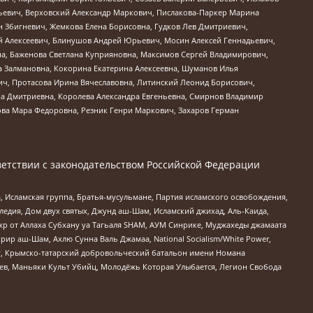
льевич, Верховский Александр Маркович, Пислакова-Паркер Марина
н Збигневич, Жемкова Елена Борисовна, Гудков Лев Дмитриевич,
й Алексеевич, Блинушов Андрей Юрьевич, Мосин Алексей Геннадьевич,
а, Баженова Светлана Куприяновна, Максимов Сергей Владимирович,
а Залмановна, Кокорина Екатерина Алексеевна, Шуманов Илья
ч, Протасова Ирина Вячеславовна, Литинский Леонид Борисович,
а Дмитриевна, Королева Александра Евгеньевна, Смирнов Владимир
ова Мара Федоровна, Резник Генри Маркович, Захаров Герман
етствии с законодательством Российской Федерации
 Исламская группа, Братья-мусульмане, Партия исламского освобождения,
едия, Дом двух святых, Джунд аш-Шам, Исламский джихад, Аль-Каида,
жр от Аллаха Субхану уа Тагьаля SHAM, АУМ Синрике, Муджахеды джамаата
рир аш-Шам, Ахлю Сунна Валь Джамаа, National Socialism/White Power,
рг, Крымско-татарский добровольческий батальон имени Номана
оев, Маньяки Культ Убийц, Молодёжь Которая Улыбается, Легион Свобода