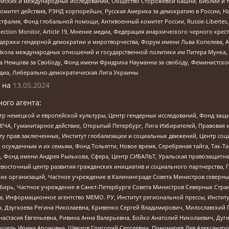
ейских и международных исследований, Общество Сторожевой башни, Библии и тр
омитет действия, РЭНД корпорейшн, Русская Америка за демократию в России, Н
фалия, Фонд глобальной помощи, Антивоенный комитет России, Russie-Libertes, L
lection Monitor, Article 19, Мнение медиа, Федерация анархического черного кр
и гендерной демократии и миротворчества, Форум имени Льва Копелева, American C
г, Школа международных отношений и государственной политики им Питера Мунка
 Немцова за Свободу, Фонд имени Фридриха Науманна за свободу, Феминистско
медиа, Либерально-демократическая Лига Украины
 на
13.05.2024
ого агента:
р немецкой и европейской культуры, Центр гендерных исследований, Фонд защи
ЧА, Гуманитарное действие, Открытый Петербург, Лига Избирателей, Правовая 
иту прав заключенных, Институт глобализации и социальных движений, Центр 
ужденным и их семьям, Фонд Тольятти, Новое время, Серебряная тайга, Так-Так-
, Фонд имени Андрея Рылькова, Сфера, Центр СИБАЛЬТ, Уральская правозащитна
невосточный центр развития гражданских инициатив и социального партнерства, 
 организаций, Частное учреждение в Калининграде Совета Министров северных 
бирь, Частное учреждение в Санкт-Петербурге Совета Министров Северных Стра
а, Информационное агентство МЕМО. РУ, Институт региональной прессы, Инсти
ч, Дзугкоева Регина Николаевна, Кривенко Сергей Владимирович, Милославски
настасия Евгеньевна, Ривина Анна Валерьевна, Бойко Анатолий Николаевич, Дуг
ошель Ирина Ароновна, Шведов Григорий Сергеевич, Пономарев Лев Александро