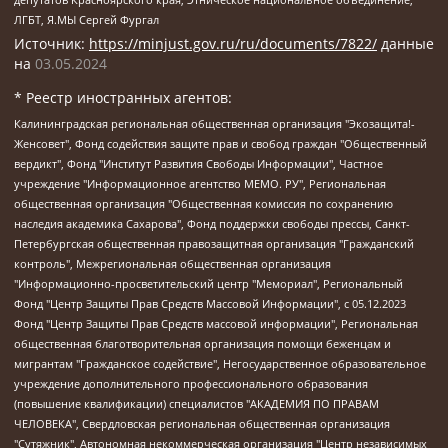
ЛГБТ, Я.МЫ Сергей Фургал
Источник:
https://minjust.gov.ru/ru/documents/7822/
данные
на
03.05.2024
* Реестр иностранных агентов:
Калининградская региональная общественная организация "Экозащита!-Женсовет", Фонд содействия защите прав и свобод граждан "Общественный вердикт", Фонд "Институт Развития Свободы Информации", Частное учреждение "Информационное агентство МЕМО. РУ", Региональная общественная организация "Общественная комиссия по сохранению наследия академика Сахарова", Фонд поддержки свободы прессы, Санкт-Петербургская общественная правозащитная организация "Гражданский контроль", Межрегиональная общественная организация "Информационно-просветительский центр "Мемориал", Региональный Фонд "Центр Защиты Прав Средств Массовой Информации", с 05.12.2023 Фонд "Центр Защиты Прав Средств массовой информации", Региональная общественная благотворительная организация помощи беженцам и мигрантам "Гражданское содействие", Негосударственное образовательное учреждение дополнительного профессионального образования (повышение квалификации) специалистов "АКАДЕМИЯ ПО ПРАВАМ ЧЕЛОВЕКА", Свердловская региональная общественная организация "Сутяжник", Автономная некоммерческая организация "Центр независимых социологических исследований", Союз общественных объединений "Российский исследовательский центр по правам человека", Региональное общественное учреждение научно-информационный центр "МЕМОРИАЛ", Некоммерческая организация "Фонд защиты гласности", Автономная некоммерческая организация "Институт прав человека", Городская общественная организация "Екатеринбургское общество "МЕМОРИАЛ", Городская общественная организация "Рязанское историко-просветительское и правозащитное общество "Мемориал" (Рязанский Мемориал), Челябинский региональный орган общественной самодеятельности – женское общественное объединение "Женщины Евразии", Челябинский региональный орган общественной самодеятельности "Уральская правозащитная группа", Фонд содействия защите здоровья и социальной справедливости имени Андрея Рылькова, Автономная Некоммерческая Организация "Аналитический Центр Юрия Левады", Автономная некоммерческая организация социальной поддержки населения "Проект Апрель", Региональная общественная организация помощи женщинам и детям, находящимся в кризисной ситуации "Информационно-методический центр "Анна", Фонд содействия развитию массовых коммуникаций и правовому просвещению "Так-так-Так", Фонд содействия устойчивому развитию "Серебряная тайга", Свердловский региональный общественный фонд социальных проектов "Новое время", "Idel.Реалии", Кавказ.Реалии, Крым.Реалии, Телеканал Настоящее Время, Татаро-башкирская служба Радио Свобода (Azatliq Radiosi), Радио Свободная Европа/Радио Свобода (PCE/PC), "Сибирь.Реалии", "Фактограф", Благотворительный фонд помощи осужденным и их семьям, Автономная некоммерческая организация "Институт глобализации и социальных движений", Фонд "В защиту прав заключенных", Частное учреждение "Центр поддержки и содействия развитию средств массовой информации", Пензенский региональный общественный благотворительный фонд "Гражданский союз", "Север.Реалии", Некоммерческая организация Фонд "Правовая инициатива", Общество с ограниченной ответственностью "Радио Свободная Европа/Радио Свобода", Чешское информационное агентство "MEDIUM-ORIENT", Красноярская региональная общественная организация "Мы против СПИДа", Камалягин Денис Николаевич, Маркелов Сергей Евгеньевич, Пономарев Лев Александрович, Савицкая Людмила Алексеевна, Автономная некоммерческая организация "Центр по работе с проблемой насилия "НАСИЛИЮ.НЕТ", Межрегиональный профессиональный союз работников здравоохранения "Альянс врачей", Юридическое лицо, зарегистрированное в Латвийской Республике, SIA "Medusa Project" (регистрационный номер 40103797863, дата регистрации 10.06.2014), Некоммерческая организация "Фонд по борьбе с коррупцией", Автономная некоммерческая организация "Институт права и публичной политики", Баданин Роман Сергеевич, Гликин Максим Александрович, Железнова Мария Михайловна, Лукьянова Юлия Сергеевна, Маетная Елизавета Витальевна, Маняхин Петр Борисович, Чуракова Ольга Владимировна, Ярош Юлия Петровна, Юридическое лицо "The Insider SIA", зарегистрированное в Риге, Латвийская Республика (дата регистрации 26.06.2015), являющееся администратором доменного имени интернет-издания "The Insider SIA", https://theins.ru, Постернак Алексей Евгеньевич, Рубин Михаил Аркадьевич, Анин Роман Александрович, Юридическое лицо Istories fonds, зарегистрированное в Латвийской Республике (регистрационный номер 50008295751, дата регистрации 24.02.2020), Великовский Дмитрий Александрович, Долинина Ирина Николаевна, Мароховская Алеся Алексеевна, Шлейнов Роман Юрьевич, Шмагун Олеся Валентиновна, Общество с ограниченной ответственностью "Альтаир 2021", Общество с ограниченной ответственностью "Вега 2021", Общество с ограниченной ответственностью "Главный редактор 2021", Общество с ограниченной ответственностью "Ромашки монолит", Важенков Артем Валерьевич, Ивановская областная общественная организация "Центр гендерных исследований", Гурман Юрий Альбертович, Медиапроект "ОВД-Инфо", Егоров Владимир Владимирович, Жилинский Владимир Александрович, Общество с ограниченной ответственностью "ЗП", Иванова София Юрьевна, Карезина Инна Павловна, Кильтау Екатерина Викторовна, Петров Алексей Викторович, Пискунов Сергей Евгеньевич, Смирнов Сергей Сергеевич, Тихонов Михаил Сергеевич, Общество с ограниченной ответственностью "ЖУРНАЛИСТ-ИНОСТРАННЫЙ АГЕНТ", Арапова Галина Юрьевна, Вольтская Татьяна Анатольевна, Американская компания "Mason G.E.S. Anonymous Foundation" (США), являющаяся владельцем интернет-издания https://mnews.world/, Компания "Stichting Bellingcat", зарегистрированная в Нидерландах (дата регистрации 11.07.2018), Захаров Андрей Вячеславович, Клепиковская Екатерина Дмитриевна, Общество с ограниченной ответственностью "МЕМО", Перл Роман Александрович, Симонов Евгений Алексеевич, Соловьева Елена Анатольевна, Сотников Даниил Владимирович, Сурначева Елизавета Дмитриевна, Автономная некоммерческая организация по защите прав человека и информированию населения "Якутия – Наше Мнение", Общество с ограниченной ответственностью "Москоу диджитал медиа", с 26.01.2023 Общество с ограниченной ответственностью "Чайка Белые сады", Ветошкина Валерия Валерьевна, Заговора Максим Александрович, Межрегиональное общественное движение "Российская ЛГБТ - сеть", Оленичев Максим Владимирович, Павлов Иван Юрьевич, Скворцова Елена Сергеевна, Общество с ограниченной ответственностью "Как бы инагент", Кочетков Игорь Викторович, Общество с ограниченной ответственностью "Честные выборы", Еланчик Олег Александрович, Общество с ограниченной ответственностью "Нобелевский призыв", Гималова Регина Эмилевна, Григорьев Андрей Валерьевич, Григорьева Алина Александровна, Ассоциация по содействию защите прав призывников, альтернативнослужащих и военнослужащих "Правозащитная группа "Гражданин.Армия.Право", Хисамова Регина Фаритовна, Автономная некоммерческая организация по реализации социально-правовых программ "Лилит", Дальневосточное общественное движение "Маяк", Санкт-Петербургская ЛГБТ-инициативная группа "Выход", Инициативная группа ЛГБТ+ "Реверс", Алексеев Андрей Викторович, Бекбулатова Таисия Львовна, Беляев Иван Михайлович, Владыкина Елена Сергеевна, Гельман Марат Александрович, Никульшина Вероника Юрьевна, Толоконникова Надежда Андреевна, Шендерович Виктор Анатольевич, Общество с ограниченной ответственностью "Данное сообщение", Общество с ограниченной ответственностью Издательский дом "Новая глава", Айнбиндер Александра Александровна, Московский комьюнити-центр для ЛГБТ+инициатив, Благотворительный фонд развития филантропии, Deutsche Welle (Германия, Kurt-Schumacher-Strasse 3, 53113 Bonn), Борзунова Мария Михайловна, Воробьев Виктор Викторович, Голубева Анна Львовна, Константинова Алла Михайловна, Малкова Ирина Владимировна, Мурадов Мурад Абдулгалимович, Осетинская Елизавета Николаевна, Понасенков Евгений Николаевич, Ганапольский Матвей Юрьевич, Киселев Евгений Алексеевич, Борухович Ирина Григорьевна, Дремин Иван Тимофеевич, Дубровский Дмитрий Викторович, Красноярская региональная общественная организация поддержки и развития альтернативных образовательных технологий и межкультурных коммуникаций "ИНТЕРРА", Маяковская Екатерина Алексеевна, Фейгин Марк Захарович, Филимонов Андрей Викторович, Дзугкоева Регина Николаевна, Доброхотов Роман Александрович, Дудь Юрий Александрович, Елкин Сергей Владимирович, Кругликов Кирилл Игоревич, Сабунаева Мария Леонидовна, Семенов Алексей Владимирович, Шаинян Карен Багратович, Шульман Екатерина Михайловна, Асафьев Артур Валерьевич, Вахштайн Виктор Семенович, Венедиктов Алексей Алексеевич, Лушникова Екатерина Евгеньевна, Волков Леонид Михайлович, Невзоров Александр Глебович, Пархоменко Сергей Борисович, Сироткин Ярослав Николаевич, Кара-Мурза Владимир Владимирович, Баранова Наталья Владимировна, Гозман Леонид Яковлевич, Кагарлицкий Борис Юльевич, Климарев Михаил Валерьевич, Милов Владимир Станиславович, Автономная некоммерческая организация Краснодарский центр современного искусства "Типография", Моргенштерн Алишер Тагирович, Соболь Любовь Эдуардовна, Общество с ограниченной ответственностью "ЛИЗА НОРМ", Каспаров Гарри Кимович, Ходорковский Михаил Борисович, Общество с ограниченной ответственностью "Апрельские тезисы", Данилович Ирина Брониславовна, Кашин Олег Владимирович, Петров Николай Владимирович, Пивоваров Алексей Владимирович, Соколов Михаил Владимирович, Цветкова Юлия Владимировна, Чичваркин Евгений Александрович, Комитет против пыток/Команда против пыток, Общество с ограниченной ответственностью "Первый научный", Общество с ограниченной ответственностью "Вертолет и ко", Белоцерковская Вероника Борисовна, Кац Максим Евгеньевич, Лазарева Татьяна Юрьевна, Шаведдинов Руслан Табризович, Яшин Илья Валерьевич, Общество с ограниченной ответственностью "Иноагент ААВ", Алешковский Дмитрий Петрович, Альбац Евгения Марковна, Быков Дмитрий Львович, Галямина Юлия Евгеньевна, Лойко Сергей Леонидович, Мартынов Кирилл Константинович, Медведев Сергей Александрович, Крашенинников Федор Геннадиевич, Гордеева Катерина Вл