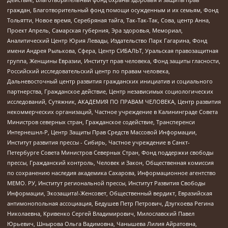
граждан, Благотворительный фонд помощи осужденным и их семьям, Фонд
Тольятти, Новое время, Серебряная тайга, Так-Так-Так, Сова, центр Анна,
Проект Апрель, Самарская губерния, Эра здоровья, Мемориал,
Аналитический Центр Юрия Левады, Издательство Парк Гагарина, Фонд
имени Андрея Рылькова, Сфера, Центр СИБАЛЬТ, Уральская правозащитная
группа, Женщины Евразии, Институт прав человека, Фонд защиты гласности,
Российский исследовательский центр по правам человека,
Дальневосточный центр развития гражданских инициатив и социального
партнерства, Гражданское действие, Центр независимых социологических
исследований, Сутяжник, АКАДЕМИЯ ПО ПРАВАМ ЧЕЛОВЕКА, Центр развития
некоммерческих организаций, Частное учреждение в Калининграде Совета
Министров северных стран, Гражданское содействие, Трансперенси
Интернешнл-Р, Центр Защиты Прав Средств Массовой Информации,
Институт развития прессы - Сибирь, Частное учреждение в Санкт-
Петербурге Совета Министров Северных Стран, Фонд поддержки свободы
прессы, Гражданский контроль, Человек и Закон, Общественная комиссия
по сохранению наследия академика Сахарова, Информационное агентство
МЕМО. РУ, Институт региональной прессы, Институт Развития Свободы
Информации, Экозащита!-Женсовет, Общественный вердикт, Евразийская
антимонопольная ассоциация, Бедушев Петр Петрович, Дзугкоева Регина
Николаевна, Кривенко Сергей Владимирович, Милославский Павел
Юрьевич, Шнырова Ольга Вадимовна, Чанышева Лилия Айратовна,