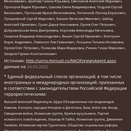
Вячеславович, Арапова Галина Юрьевна, Свечников Анатолий Мариевич,
Прохоров Вадим Юрьевич, Шахова Елена Владимировна, Подузов Сергей
Васильевич, Протасова Ирина Вячеславовна, Литинский Леонид Борисович,
Лукашевский Сергей Маркович, Бахмин Вячеслав Иванович, Шабад
Анатолий Ефимович, Сухих Дарья Николаевна, Орлов Олег Петрович,
Добровольская Анна Дмитриевна, Королева Александра Евгеньевна,
Смирнов Владимир Александрович, Вицин Сергей Ефимович, Золотухин
Борис Андреевич, Левинсон Лев Семенович, Локшина Татьяна Иосифовна,
Орлов Олег Петрович, Полякова Мара Федоровна, Резник Генри Маркович,
Захаров Герман Константинович
Источник:
http://unro.minjust.ru/NKOForeignAgent.aspx
данные на
24.03.2022
* Единый федеральный список организаций, в том числе
иностранных и международных организаций, признанных
в соответствии с законодательством Российской Федерации
террористическими:
Высший военный Маджлисуль Шура Объединенных сил моджахедов
Кавказа, Конгресс народов Ичкерии и Дагестана, База, Асбат аль-Ансар,
Священная война, Исламская группа, Братья-мусульмане, Партия
исламского освобождения, Лашкар-И-Тайба, Исламская группа, Движение
Талибан, Исламская партия Туркестана, Общество социальных реформ,
Общество возрождения исламского наследия, Дом двух святых, Джунд аш-