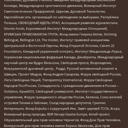
Колледж, Международное христианское движение, Всемирный Институт
Саентологических Предприятий, Церковь Духовной Технологии,
Европейская сеть организаций по наблюдению за выборами, Республика
Польша, СВОБОДНЫЙ ИДЕЛЬ-УРАЛ, Ассоциация развития журналистики,
IStories fonds, Королевский Институт Международных Отношений,
КРИМСЬКА ПРАВОЗАХИСНА ГРУПА, Фонд имени Генриха Бёлля, Stichting
Bellingcat, Bellingcat Ltd, The Insider, Институт правовой инициативы
Центральной и Восточной Европы, Фонд Открытой Эстонии, Calvert 22
Foundation, Канадский украинский конгресс, Институт Макдональда-Лорье,
Украинская национальная федерация Канады, Декабристы, Международный
научный центр им Вудро Вильсона, Свободная пресса, Возрождение,
Всеукраинский духовный центр , Риддл, Русский антивоенный комитет в
Швеции, Проект Медуза, Фонд Андрея Сахарова, Форум свободной России,
Лига Свободных Наций, Transparеncy International, Форум Свободных
Народов ПостРоссии, Солидарность с гражданским движением в России –
Solidarus, КрымSOS, Свободный университет, Институт государственного
управления, Форум гражданского общества Россия, Беллона, Союз жителей
островов Тисима и Хабомаи, Съезд народных депутатов, Гринпис
Интернешнл, Фонд борьбы с коррупцией Инк, Завет церквей TCCN, Агора,
Всемирный фонд природы, BDR Novaja Gazeta-Europe, Алтай проект,
Образовательный дом прав человека Чернигов, Фонд Дом Прав Человека,
Белорусский дом прав человека имени Бориса Звозскова, Дом прав