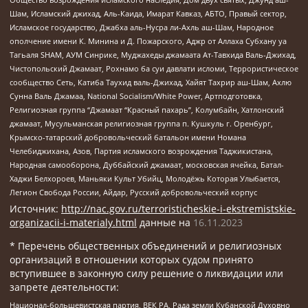
Шам, Исламский джихад, Аль-Каида, Имарат Кавказ, АБТО, Правый сектор,
Исламское государство, Джабха аль-Нусра ли-Ахль аш-Шам, Народное
ополчение имени К. Минина и Д. Пожарского, Аджр от Аллаха Субхану уа
Тагьаля SHAM, АУМ Синрике, Муджахеды джамаата Ат-Тавхида Валь-Джихад,
Чистопольский Джамаат, Рохнамо ба суи давлати исломи, Террористическое
сообщество Сеть, Катиба Таухид валь-Джихад, Хайят Тахрир аш-Шам, Ахлю
Сунна Валь Джамаа, National Socialism/White Power, Артподготовка,
Религиозная группа “Джамаат “Красный пахарь”, Колумбайн, Хатлонский
джамаат, Мусульманская религиозная группа п. Кушкуль г. Оренбург,
Крымско-татарский добровольческий батальон имени Номана
Челебиджихана, Азов, Партия исламского возрождения Таджикистана,
Народная самооборона, Дуббайский джамаат, московская ячейка, Батал-
Хаджи Белхороев, Маньяки Культ Убийц, Молодёжь Которая Улыбается,
Легион Свобода России, Айдар, Русский добровольческий корпус
Источник:
http://nac.gov.ru/terroristicheskie-i-ekstremistskie-
organizacii-i-materialy.html
данные на
16.11.2023
* Перечень общественных объединений и религиозных
организаций в отношении которых судом принято
вступившее в законную силу решение о ликвидации или
запрете деятельности:
Национал-большевистская партия, ВЕК РА, Рада земли Кубанской Духовно