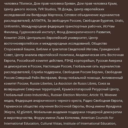
человека Тбилиси, Дом прав человека Ереван, Дом прав человека Крым,
Центр дикого лосося, TVR Studios, ТВ Дождь, Центр европейских
исследований им Вилфрида Мартенса, Сетевое объединение журналистов
расследователей, АЛЛАТРА, За свободную Россию, Свободная Бурятия, Uralic,
UnKremlin, Международная федерация транспортных рабочих, ИстЧам
Финланд, Гудзоновский институт, Фонд Демократического Развития,
Комитет-2024, Центрально-Европейский университет, Центр
восточноевропейских и международных исследований, Общество
Сторожевой башни, Библии и трактатов Свидетелей Иеговы, Гражданский
Совет, Центр анализа европейской политики, Академическая сеть Восточная
Европа, Российский комитет действия, РЭНД корпорейшн, Русская Америка
за демократию в России, Настоящая Россия, Глобальная сеть журналистов-
расследователей, Служба поддержки, Свободная Россия Берлин, Свободная
Россия Северный Рейн-Вестфалия, Фонд глобальной помощи, Антивоенный
комитет России, Russie-Libertes, La Asocicion de Rusos Libres, Союз за
возвращение Северных территорий, Крымскотатарский Ресурсный Центр,
Глобальный союз IndustriALL, Russian Election Monitor, Article 19, Мнение
медиа, Федерация анархического черного креста, Радио Свободная Европа,
Германское общество изучения Восточной Европы, Фонд имени Фридриха
Эберта, XZ gGmbH, Мобильная академия поддержки гендерной демократии
и миротворчества, Форум имени Льва Копелева, American Councils for
International Education, Cultural Vistas, Institute of International Education,