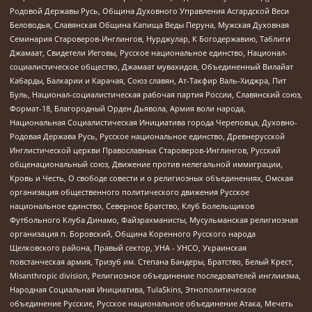
Родовой Державы Русь, Община Духовного Управления Асгардской Веси
Беловодья, Славянская Община Капища Веды Перуна, Мужская Духовная
Семинария Староверов-Инглингов, Нурджулар, К Богодержавию, Таблиги
Джамаат, Свидетели Иеговы, Русское национальное единство, Национал-
социалистическое общество, Джамаат мувахидов, Объединенный Вилайат
Кабарды, Балкарии и Карачая, Союз славян, Ат-Такфир Валь-Хиджра, Пит
Буль, Национал-социалистическая рабочая партия России, Славянский союз,
Формат-18, Благородный Орден Дьявола, Армия воли народа,
Национальная Социалистическая Инициатива города Череповца, Духовно-
Родовая Держава Русь, Русское национальное единство, Древнерусской
Инглистической церкви Православных Староверов-Инглингов, Русский
общенациональный союз, Движение против нелегальной иммиграции,
Кровь и Честь, О свободе совести и о религиозных объединениях, Омская
организация общественного политического движения Русское
национальное единство, Северное Братство, Клуб Болельщиков
Футбольного Клуба Динамо, Файзрахманисты, Мусульманская религиозная
организация п. Боровский, Община Коренного Русского народа
Щелковского района, Правый сектор, УНА - УНСО, Украинская
повстанческая армия, Тризуб им. Степана Бандеры, Братство, Белый Крест,
Misanthropic division, Религиозное объединение последователей инглиизма,
Народная Социальная Инициатива, TulaSkins, Этнополитическое
объединение Русские, Русское национальное объединение Атака, Мечеть