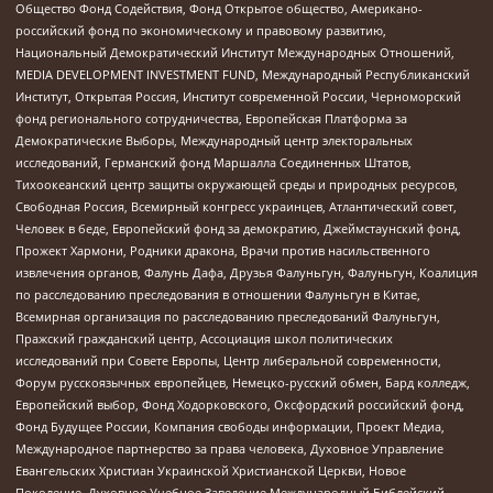
Общество Фонд Содействия, Фонд Открытое общество, Американо-
российский фонд по экономическому и правовому развитию,
Национальный Демократический Институт Международных Отношений,
MEDIA DEVELOPMENT INVESTMENT FUND, Международный Республиканский
Институт, Открытая Россия, Институт современной России, Черноморский
фонд регионального сотрудничества, Европейская Платформа за
Демократические Выборы, Международный центр электоральных
исследований, Германский фонд Маршалла Соединенных Штатов,
Тихоокеанский центр защиты окружающей среды и природных ресурсов,
Свободная Россия, Всемирный конгресс украинцев, Атлантический совет,
Человек в беде, Европейский фонд за демократию, Джеймстаунский фонд,
Прожект Хармони, Родники дракона, Врачи против насильственного
извлечения органов, Фалунь Дафа, Друзья Фалуньгун, Фалуньгун, Коалиция
по расследованию преследования в отношении Фалуньгун в Китае,
Всемирная организация по расследованию преследований Фалуньгун,
Пражский гражданский центр, Ассоциация школ политических
исследований при Совете Европы, Центр либеральной современности,
Форум русскоязычных европейцев, Немецко-русский обмен, Бард колледж,
Европейский выбор, Фонд Ходорковского, Оксфордский российский фонд,
Фонд Будущее России, Компания свободы информации, Проект Медиа,
Международное партнерство за права человека, Духовное Управление
Евангельских Христиан Украинской Христианской Церкви, Новое
Поколение, Духовное Учебное Заведение Международный Библейский