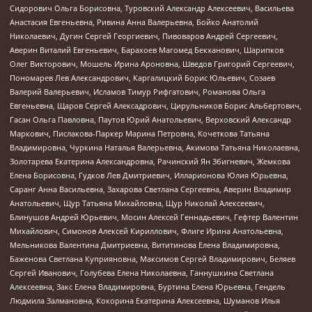
Сидорович Ольга Борисовна, Туровский Александр Алексеевич, Васильева
Анастасия Евгеньевна, Ривина Анна Валерьевна, Бойко Анатолий
Николаевич, Дугин Сергей Георгиевич, Пивоваров Андрей Сергеевич,
Аверин Виталий Евгеньевич, Барахоев Магомед Бекханович, Шарипков
Олег Викторович, Мошель Ирина Ароновна, Шведов Григорий Сергеевич,
Пономарев Лев Александрович, Каргалицкий Борис Юльевич, Созаев
Валерий Валерьевич, Исламов Тимур Рифгатович, Романова Ольга
Евгеньевна, Щаров Сергей Алексадрович, Цирульников Борис Альбертович,
Гасан Ольга Павловна, Паутов Юрий Анатольевич, Верховский Александр
Маркович, Пислакова-Паркер Марина Петровна, Кочеткова Татьяна
Владимировна, Чуркина Наталья Валерьевна, Акимова Татьяна Николаевна,
Золотарева Екатерина Александровна, Рачинский Ян Збигневич, Жемкова
Елена Борисовна, Гудков Лев Дмитриевич, Илларионова Юлия Юрьевна,
Саранг Анна Васильевна, Захарова Светлана Сергеевна, Аверин Владимир
Анатольевич, Щур Татьяна Михайловна, Щур Николай Алексеевич,
Блинушов Андрей Юрьевич, Мосин Алексей Геннадьевич, Гефтер Валентин
Михайлович, Симонов Алексей Кириллович, Флиге Ирина Анатольевна,
Мельникова Валентина Дмитриевна, Вититинова Елена Владимировна,
Баженова Светлана Куприяновна, Максимов Сергей Владимирович, Беляев
Сергей Иванович, Голубева Елена Николаевна, Ганнушкина Светлана
Алексеевна, Закс Елена Владимировна, Буртина Елена Юрьевна, Гендель
Людмила Залмановна, Кокорина Екатерина Алексеевна, Шуманов Илья