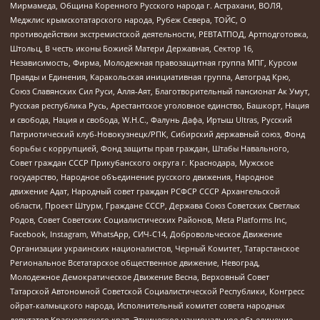
Мирмамеда, Община Коренного Русского народа г. Астрахани, ВОЛЯ,
Меджлис крымскотатарского народа, Рубеж Севера, ТОЙС, О
противодействии экстремистской деятельности, РЕВТАТПОД, Артподготовка,
Штольц, В честь иконы Божией Матери Державная, Сектор 16,
Независимость, Фирма, Молодежная правозащитная группа МПГ, Курсом
Правды и Единения, Каракольская инициативная группа, Автоград Крю,
Союз Славянских Сил Руси, Алля-Аят, Благотворительный пансионат Ак Умут,
Русская республика Русь, Арестантское уголовное единство, Башкорт, Нация
и свобода, Нация и свобода, W.H.С., Фалунь Дафа, Иртыш Ultras, Русский
Патриотический клуб-Новокузнецк/РПК, Сибирский державный союз, Фонд
борьбы с коррупцией, Фонд защиты прав граждан, Штабы Навального,
Совет граждан СССР Прикубанского округа г. Краснодара, Мужское
государство, Народное объединение русского движения, Народное
движение Адат, Народный совет граждан РСФСР СССР Архангельской
области, Проект Штурм, Граждане СССР, Держава Союз Советских Светлых
Родов, Совет Советских Социалистических Районов, Meta Platforms Inc,
Facebook, Instagram, WhatsApp, СИЧ-С14, Добровольческое Движение
Организации украинских националистов, Черный Комитет, Татарстанское
Региональное Всетатарское общественное движение, Невоград,
Молодежное Демократическое Движение Весна, Верховный Совет
Татарской Автономной Советской Социалистической Республики, Конгресс
ойрат-калмыцкого народа, Исполнительный комитет совета народных
депутатов Красноярского края, Этническое национальное объединение,