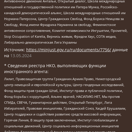
Антивоенное движение Антальи, Открытый диалог, Школа международных
отношений и государственной политики им Питера Мунка, Российско-
канадский демократический альянс, Школа международных отношений им
Нормана Патерсона, Центр Гражданских Свобод, Фонд Бориса Немцова за
Свободу, Фонд имени Фридриха Науманна за свободу, Феминистское
антивоенное сопротивление, Комитет независимости Ингушетии, Прометей,
Stop Occupation of Karelia, Вернись живым, Фридом Хаус, СОТА медиа,
Либерально-демократическая Лига Украины
Источник:
https://minjust.gov.ru/ru/documents/7756/
данные
на
13.05.2024
* Сведения реестра НКО, выполняющих функции
иностранного агента:
Лилит, Правозащитная группа Гражданин.Армия.Право, Нижегородский
центр немецкой и европейской культуры, Центр гендерных исследований,
Фонд защиты прав граждан Штаб, Институт права и публичной политики,
Фонд борьбы с коррупцией, Альянс врачей, НАСИЛИЮ.НЕТ, Мы против
СПИДа, СВЕЧА, Гуманитарное действие, Открытый Петербург, Лига
Избирателей, Правовая инициатива, Гражданский Союз, Хасдей Ерушалаим,
Центр поддержки и содействия развитию средств массовой информации,
Горячая Линия, В защиту прав заключенных, Институт глобализации и
социальных движений, Центр социально-информационных инициатив
Действие, Благотворительный фонд охраны здоровья и защиты прав